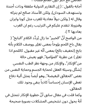
أجابه بالقول : ( إن التقارير الدولية ملفقة وذات أجندة
وتستهدف السودان), ولكن الأستاذ صالح لم يتركه
وقال له ( ولكن دولاً معادية للغرب مثل كوبا وايران
وفنزويلا تتقدم عليكم في الترتيب رغم ان الغرب
يعاديها ؟! ).
من الواضح أنَّ “الخبير” ما زال يُردِّد الكلام “البايخ” (
يقال باخ اللحم بؤوخاً بمعنى تغيَّر, ووصف الكلام بأنه
بايخ (تخفيف بائخ) بمعنى أنّه غير مقبول, كاللحم اذا
تغيَّر ) عن نظرية “المؤامرة”, فهو يعيش حالة
من”الإنكار”, والإنكار من وجهة نظر الطب النفسي
يُشكّل وسيلة العقل لحماية الجسم وحماية النفس من
بعض “الحقائق البغيضة”, وهو أيضاً يمثل آلية دفاع
تعطي الإنسان إحساساً كاذباً ينفي وجود تلك
الحقائق.
وكما قلت في مقال سابق أنَّ خطورة الإنكار تتمثل في
أنهُ يحول دون تشخيص المشكلات بصورة صحيحة