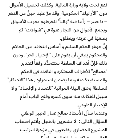
تقع تحت ولاية وزارة المالية, وكذلك تحصيل الأموال
دون “الأرانيك” الحكومية, وقد مرَّ علينا حينٌ من الدهر
– يا خبير – رأينا فيه “والياً” للخرطوم يجوب الأسواق
ويجمع الأموال من التجار عنوة في “شوالات” ثم
يضعها في عربته وينطلق.
إنَّ جوهر الحكم السليم و أساس التعاقد بين الحاكم
والمحكوم ينبغي أن يقوم على “الإختيار الحر”, ودون
ذلك فإنَّ أهداف السلطة ستتحدَّد وفقاً لتقدير
“مصالح” الأطراف المحتكرة و النافذة في الحكم
والمستفيدة منه وبما يضمن استمراره , هذا “الاحتكار”
للسلطة يخلق البيئة المواتية “للفساد والإفساد” و لا
سبيل للفكاك منه سوى كسره وفتح الباب أمام
الإختيار الطوعي.
وعندما سأل الأستاذ صالح عمار الخبير الوطني
السؤال التالي : الا تشعرون بالخجل وأنتم اصحاب
المشروع الحضاري وتقبعون في مؤخرة الترتيب
العالمي مع اكثر دول العالم فساداً ؟