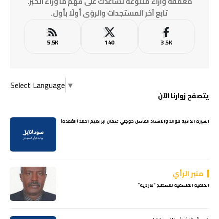
معمّقة وآراء متنوعة تساعدك على فهم ما وراء الخبر.
تابع آخر المستجدات والرؤى أولًا بأول.
5.5K
140
3.5K
Select Language
▼
يتصفح زوارنا الآن
السيرة الذاتية للوالد والاستاذ الفاضل خوجلي عثمان ابراهيم احمد (العُمدة)
منبر الرأي
الخلفية الفلسفية لمصطلح “سردية”