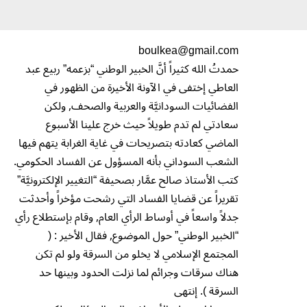
boulkea@gmail.com
حمدتُ الله كثيراً أنَّ الخبير الوطني “بزعمه” ربيع عبد
العاطي إختفى في الآونة الأخيرة من الظهور في
الفضائيات السودانيَّة والعربية والصحف, ولكن
سعادتي لم تدم طويلاً حيث خرج علينا الأسبوع
الماضي كعادته بتصريحات في غاية الغرابة يتهم فيها
الشعب السوداني بأنه المسؤول عن الفساد الحكومي.
كتب الأستاذ صالح عمَّار بصحيفة “التغيير الإلكترونيَّة”
تقريراً عن قضايا الفساد التي رشحت مؤخراً وأحدثت
جدلاً واسعاً في أوساط الرأي العام, وقام بإستطلاع رأي
“الخبير الوطني” حول الموضوع, فقال الأخير : (
المجتمع الإسلامي لا يخلو من السرقة ولو لم تكن
هناك سرقات وجرائم لما نزلت الحدود وبينها حد
السرقة ). إنتهى