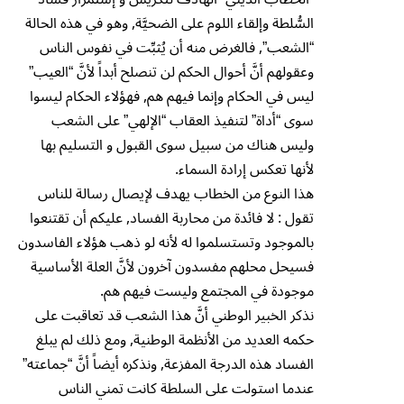
السُّلطة وإلقاء اللوم على الضحيَّة, وهو في هذه الحالة
“الشعب”, فالغرض منه أن يُثبِّت في نفوس الناس
وعقولهم أنَّ أحوال الحكم لن تنصلح أبداً لأنَّ “العيب”
ليس في الحكام وإنما فيهم هم, فهؤلاء الحكام ليسوا
سوى “أداة” لتنفيذ العقاب “الإلهي” على الشعب
وليس هناك من سبيل سوى القبول و التسليم بها
لأنها تعكس إرادة السماء.
هذا النوع من الخطاب يهدف لإيصال رسالة للناس
تقول : لا فائدة من محاربة الفساد, عليكم أن تقتنعوا
بالموجود وتستسلموا له لأنه لو ذهب هؤلاء الفاسدون
فسيحل محلهم مفسدون آخرون لأنَّ العلة الأساسية
موجودة في المجتمع وليست فيهم هم.
نذكر الخبير الوطني أنَّ هذا الشعب قد تعاقبت على
حكمه العديد من الأنظمة الوطنية, ومع ذلك لم يبلغ
الفساد هذه الدرجة المفزعة, ونذكره أيضاً أنَّ “جماعته”
عندما استولت على السلطة كانت تمني الناس