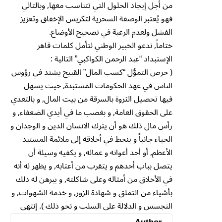
من أجل إيجاد الحلول التي تتناسب معها, وبالتالي
فهو يُعتبر الوصفة السحرية لتكريس الإخفاق وتعزيز
الفشل ولعدم الرغبة في تصحيح الأوضاع.
ختاماً, ندعو الخبير الوطني لتأمل كلمات قاهر
الإستبداد “عبد الرحمن الكواكبي” التالية :
( حرص التموُّل “كسب المال” القبيح يشتد في رؤوس
الناس في عهد الحكومات المستبدة, حيث يسهل
فيها تحصيل الثروة بالسرقة من بيت المال, و بالتعدي
على الحقوق العامة, و بغصب ما في أيدي الضعفاء, و
رأس مال ذلك هو أن يترك الانسان الدين و الوجدان و
الحياء جانباً و ينحط في أخلاقه إلى ملائمة المستبد
الأعظم, أو أحد أعوانه و عماله, و يكفيه وسيلة أن
يتصل بباب أحدهم و يتقرب من أعتابه, و يظهر له أنه
في الأخلاق من أمثاله وعلى شاكلته, و يبرهن له ذلك
بأشياء من التملق و شهادة الزور, و خدمة الشهوات, و
التجسس و الدلالة على السلب و نحو ذلك ). إنتهى