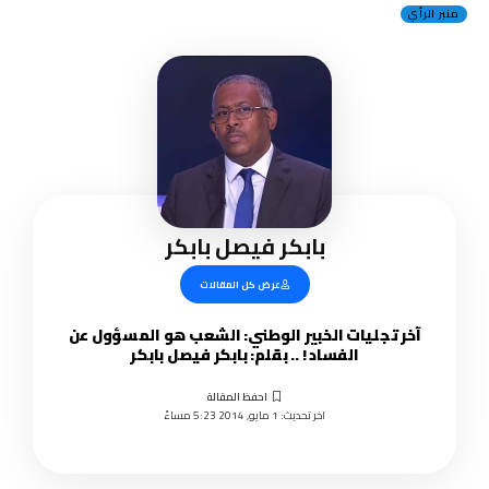
منبر الرأي
بابكر فيصل بابكر
عرض كل المقالات
آخر تجليات الخبير الوطني: الشعب هو المسؤول عن
الفساد ! .. بقلم: بابكر فيصل بابكر
اخر تحديث: 1 مايو, 2014 5:23 مساءً