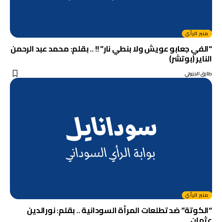
منبر الرأي
“الفي جعابو عويش ولا بنطي نار” !! .. بقلم: محمد عبد الرحمن
الناير (بوتشر)
طارق الجزولي
منبر الرأي
“الكوتة” ضد تطلعات المرأة السودانية .. بقلم: نورالدين
عثمان