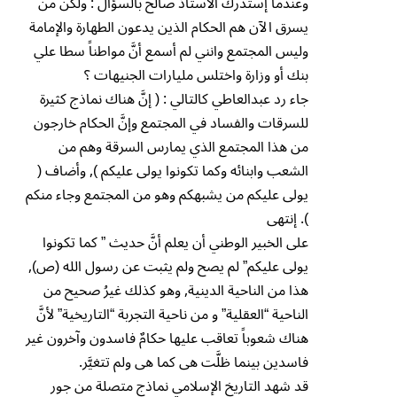
وعندما إستدرك الأستاذ صالح بالسؤال : ولكن من
يسرق الآن هم الحكام الذين يدعون الطهارة والإمامة
وليس المجتمع وانني لم أسمع أنَّ مواطناً سطا علي
بنك أو وزارة واختلس مليارات الجنيهات ؟
جاء رد عبدالعاطي كالتالي : ( إنَّ هناك نماذج كثيرة
للسرقات والفساد في المجتمع وإنَّ الحكام خارجون
من هذا المجتمع الذي يمارس السرقة وهم من
الشعب وابنائه وكما تكونوا يولى عليكم ), وأضاف (
يولى عليكم من يشبهكم وهو من المجتمع وجاء منكم
). إنتهى
على الخبير الوطني أن يعلم أنَّ حديث ” كما تكونوا
يولى عليكم” لم يصح ولم يثبت عن رسول الله (ص),
هذا من الناحية الدينية, وهو كذلك غيرُ صحيح من
الناحية “العقلية” و من ناحية التجربة “التاريخية” لأنَّ
هناك شعوباً تعاقب عليها حكامٌ فاسدون وآخرون غير
فاسدين بينما ظلَّت هى كما هى ولم تتغيَّر.
قد شهد التاريخ الإسلامي نماذج متصلة من جور