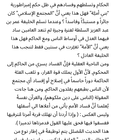
الحكام وتسلطهم وفسادهم في ظل حكم إمبراطورية
“بني أميَّة” فهل هذا يعني أنَّ “المجتمع الإسلامي” كان
جائراً و مستبدَّاً وفاسداً ؟ وعندما تسلم الخليفة عمر بن
عبد العزيز السلطة لفترة وجيزة لم تتعد العامين ساد
فيهما العدل في أوساط الناس ومع الحاكم فهل هذا
يعني أنَّ “الأمة” تغيّرت في سنتين فقط لتنجب هذا
الخليفة العادل ؟
ومن الناحية العقلية فإنَّ الفساد يسري من الحاكم إلى
المحكوم, لأنَّ الأول يملك قوة القرار، و تلعب الفئة
الحاكمة دوراً حاسماً في إصلاح أو إفساد أي مجتمع
لأن الناس بطبعهم يقلدون الحاكم, ومن هنا جاءت
المقولة (الناس على دين ملكوهم), والقرآن نفسهُ
يُعلمنا أنَّ فساد الأمم يأتي من أعلاها الي أسفلها
وليس العكس : ( وإذا أردنا أن نهلك قرية أمرنا مُترفيها
ففسقوا فيها فحق عليها القول فدمرناها تدميرا ).
هذا الحديث المُضلل يتم توظيفهُ في إطار نوع من
“الخطاب الديني” الهادف لتكريس و إستمرار فساد