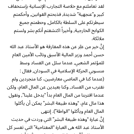
لقد تعاملتم مع خلاصة التجارب الإنسانية بإستخفاف
كبير و”عنجهية” شديدة, فذبحتم القوانين, وأحكمتم
سيطرتكم على السلطة بالكامل, وحطمتم جميع
الكوابح الخارجية, وأخيراً اكتشفتم أنكم بشر ولستم
ملائكة.
إنَّ خير من عبَّر عن هذه المفارقة هو الأستاذ عبد الله
حسن أحمد وزير المالية الأسبق ونائب الأمين العام
للمؤتمر الشعبي, عندما سئل عن الفساد وسط
منسوبي الحركة الإسلامية في السودان, فقال :
(عندما كنا في الماضي معارضين، كنا متجردين ولم
نقترب من الفساد, وكنا بعيدين عن المال العام، ولكن
عندما اقتربنا من المال العام بدأ “يدخل علينا”, ونقول
هذا مال عام، “وهذه طبيعة البشر” يمكن أن يأكلوا
المال العام ويأكلوا “الواطة”). إنتهى
إنَّ عبارة “وهذه طبيعة البشر” التي وردت في حديث
الأستاذ عبد الله هى العبارة “المفتاحية” التي تفسر كل