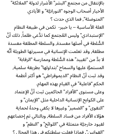
بالإنتقال من مجتمع “البشر” الأشرار لدولة “الملائكة”
الأخيار أصحاب الوجوه “النورانيَّة” و الأيادي
“المتوضئة”, فما الذي حدث ؟
العلة الأساسية – يا خبير- تكمن في طبيعة النظام
“الإستبدادي” وليس المُجتمع كما تدَّعي ظلماً, ذلك أنَّ
السُّلطة في أصلها مفسدة, والسلطة المطلقة مفسدة
مطلقة, وقد تعلمت الإنسانية في مسيرتها الطويلة أنَّه
لا بدَّ من “تقييد” هذه السُّلطة وممارسة “الرقابة”
المستمرَّة عليها والسماح “بتداولها” بطريقة سلمية,
وقد ثبت أنّ النظام “الديموقراطي” هو أكثر أنظمة
الحكم “فاعلية” في القيام بهذه المهام.
وعلى مستوى “الأفراد” الحاكمين ثبت أنَّ الإعتماد
على الكوابح الإنسانية الداخلية مثل “الإيمان” و
“التقوى” و “الضمير” وغيرها لا يكفي وحدهُ لحماية
هؤلاء الأفراد من فساد السلطة, وبالتالي تم إخضاعهم
لقيود خارجيَّة متمثلة في “اللوائح” و “النظم” و
“القوانين”, فماذا فعلت سلطتكم في هذا المجال ؟