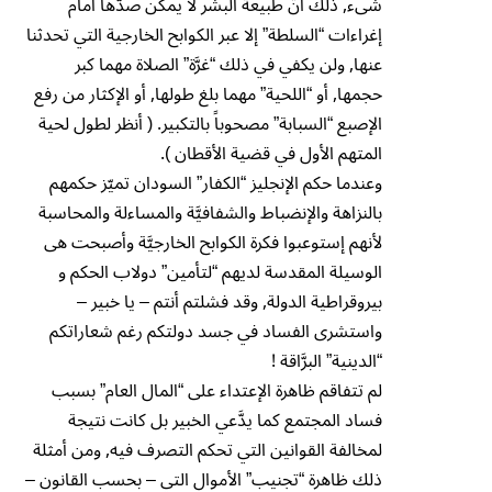
شىء, ذلك أنَّ طبيعة البشر لا يمكن صدَّها أمام
إغراءات “السلطة” إلا عبر الكوابح الخارجية التي تحدثنا
عنها, ولن يكفي في ذلك “غرَّة” الصلاة مهما كبر
حجمها, أو “اللحية” مهما بلغ طولها, أو الإكثار من رفع
الإصبع “السبابة” مصحوباً بالتكبير. ( أنظر لطول لحية
المتهم الأول في قضية الأقطان ).
وعندما حكم الإنجليز “الكفار” السودان تميّز حكمهم
بالنزاهة والإنضباط والشفافيَّة والمساءلة والمحاسبة
لأنهم إستوعبوا فكرة الكوابح الخارجيَّة وأصبحت هى
الوسيلة المقدسة لديهم “لتأمين” دولاب الحكم و
بيروقراطية الدولة, وقد فشلتم أنتم – يا خبير –
واستشرى الفساد في جسد دولتكم رغم شعاراتكم
“الدينية” البرَّاقة !
لم تتفاقم ظاهرة الإعتداء على “المال العام” بسبب
فساد المجتمع كما يدَّعي الخبير بل كانت نتيجة
لمخالفة القوانين التي تحكم التصرف فيه, ومن أمثلة
ذلك ظاهرة “تجنيب” الأموال التي – بحسب القانون –