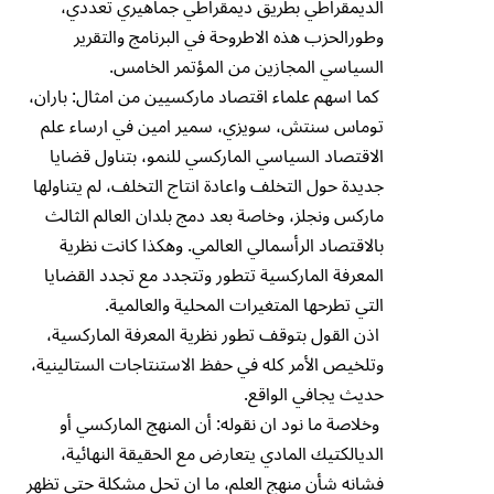
الديمقراطي بطريق ديمقراطي جماهيري تعددي،
وطورالحزب هذه الاطروحة في البرنامج والتقرير
السياسي المجازين من المؤتمر الخامس.
كما اسهم علماء اقتصاد ماركسيين من امثال: باران،
توماس سنتش، سويزي، سمير امين في ارساء علم
الاقتصاد السياسي الماركسي للنمو، بتناول قضايا
جديدة حول التخلف واعادة انتاج التخلف، لم يتناولها
ماركس ونجلز، وخاصة بعد دمج بلدان العالم الثالث
بالاقتصاد الرأسمالي العالمي. وهكذا كانت نظرية
المعرفة الماركسية تتطور وتتجدد مع تجدد القضايا
التي تطرحها المتغيرات المحلية والعالمية.
اذن القول بتوقف تطور نظرية المعرفة الماركسية،
وتلخيص الأمر كله في حفظ الاستنتاجات الستالينية،
حديث يجافي الواقع.
وخلاصة ما نود ان نقوله: أن المنهج الماركسي أو
الديالكتيك المادي يتعارض مع الحقيقة النهائية،
فشانه شأن منهج العلم، ما ان تحل مشكلة حتي تظهر