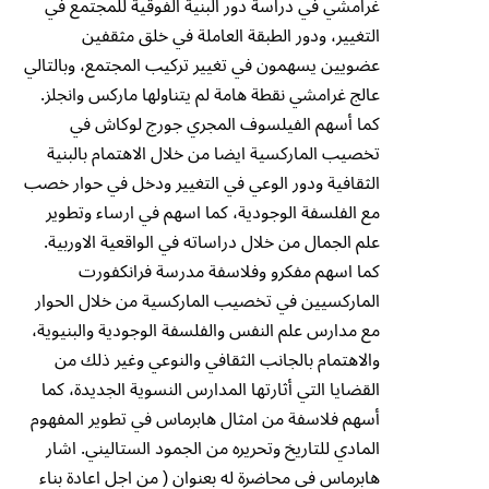
غرامشي في دراسة دور البنية الفوقية للمجتمع في
التغيير، ودور الطبقة العاملة في خلق مثقفين
عضويين يسهمون في تغيير تركيب المجتمع، وبالتالي
عالج غرامشي نقطة هامة لم يتناولها ماركس وانجلز.
كما أسهم الفيلسوف المجري جورج لوكاش في
تخصيب الماركسية ايضا من خلال الاهتمام بالبنية
الثقافية ودور الوعي في التغيير ودخل في حوار خصب
مع الفلسفة الوجودية، كما اسهم في ارساء وتطوير
علم الجمال من خلال دراساته في الواقعية الاوربية.
كما اسهم مفكرو وفلاسفة مدرسة فرانكفورت
الماركسيين في تخصيب الماركسية من خلال الحوار
مع مدارس علم النفس والفلسفة الوجودية والبنيوية،
والاهتمام بالجانب الثقافي والنوعي وغير ذلك من
القضايا التي أثارتها المدارس النسوية الجديدة، كما
أسهم فلاسفة من امثال هابرماس في تطوير المفهوم
المادي للتاريخ وتحريره من الجمود الستاليني. اشار
هابرماس في محاضرة له بعنوان ( من اجل اعادة بناء