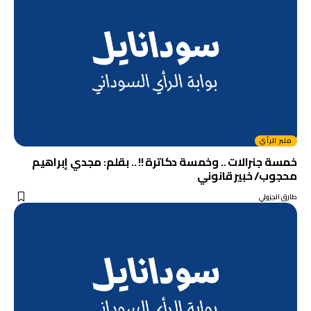
منبر الرأي
خمسة جنرالات .. وخمسة دكاترة !! .. بقلم: مجدي إبراهيم
محجوب/ خبير قانوني
طارق الجزولي