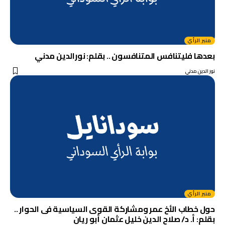
منبر الرأي
بعدها فليتنافس المتنافسون .. بقلم: نورالدين مدني
نور الدين مدني
منبر الرأي
حول خطاب الأخ عمر ومشاركة القوى السياسية فى الحوار ..
بقلم: أ. د/ صلاح الدين خليل عثمان أبو ريان