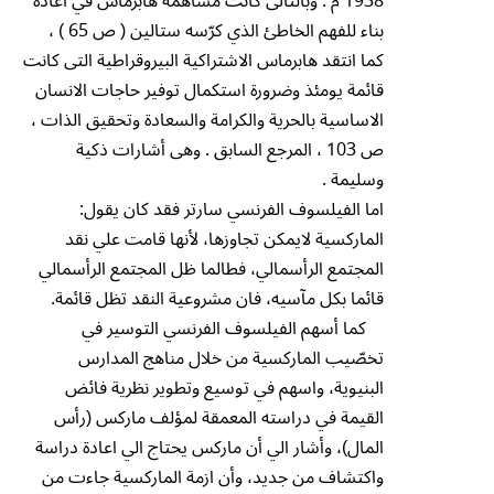
1938 م . وبالتالى كانت مساهمة هابرماس في اعادة
بناء للفهم الخاطئ الذي كرّسه ستالين ( ص 65 ) ،
كما انتقد هابرماس الاشتراكية البيروقراطية التى كانت
قائمة يومئذ وضرورة استكمال توفير حاجات الانسان
الاساسية بالحرية والكرامة والسعادة وتحقيق الذات ،
ص 103 ، المرجع السابق . وهى أشارات ذكية
وسليمة .
اما الفيلسوف الفرنسي سارتر فقد كان يقول:
الماركسية لايمكن تجاوزها، لأنها قامت علي نقد
المجتمع الرأسمالي، فطالما ظل المجتمع الرأسمالي
قائما بكل مآسيه، فان مشروعية النقد تظل قائمة.
كما أسهم الفيلسوف الفرنسي التوسير في
تخصّيب الماركسية من خلال مناهج المدارس
البنيوية، واسهم في توسيع وتطوير نظرية فائض
القيمة في دراسته المعمقة لمؤلف ماركس (رأس
المال)، وأشار الي أن ماركس يحتاج الي اعادة دراسة
واكتشاف من جديد، وأن ازمة الماركسية جاءت من