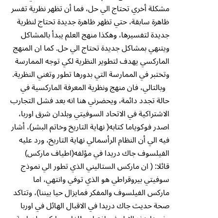
مشكلة أخري تحتاج الي حل، فما أن تظهر نظرية تفسر
ظاهرة سابقة، حتي تظهر ظاهرة جديدة تحتاج لنظرية
جديدة لتفسيرها، وهكذا منهج العلم يبدأ بالمشاكل
ويتنهي بمشاكل جديدة تحتاج الي حل. كما ان المنهج
الماركسي يهدف لتطوير النظرية لكي توجه الممارسة
وتختبر في الممارسة التي بدورها تطور وتغني النظرية.
وبالتالي، فان منهج ونظرية المعرفة الماركسية في
حالة تجدد دائمة، ويحضرني هنا انه بعد فشل التجارب
الاشتراكية في الاتحاد السوفيتي وبلدان شرق اوربا،
اصدر فوكوياما كتابه( نهاية التاريخ وخاتم البشر)، أشار
فيه الي أن النظام الرأسمالي نهاية التاريخ، ورد عليه
الفيلسوف جاك دريدا في مؤلفه(اطياف ماركس)
قائلا: ( ان ماركس الستاليني الذي تطور الي نموذج
سوفيتي بيروقراطي هو الذي توفي وانتهي، اما
ماركس الفيلسوف والمفكر فمايزال حيا بيننا)، وتتاكد
صحة حديث جاك دريدا في الاقبال الهائل في اوربا