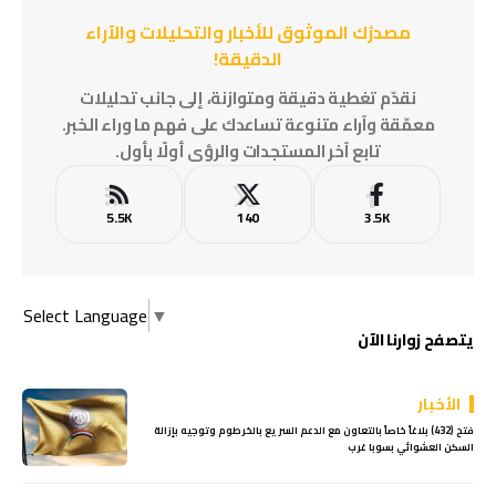
مصدرُك الموثوق للأخبار والتحليلات والآراء
الدقيقة!
نقدّم تغطية دقيقة ومتوازنة، إلى جانب تحليلات
معمّقة وآراء متنوعة تساعدك على فهم ما وراء الخبر.
تابع آخر المستجدات والرؤى أولًا بأول.
5.5K
140
3.5K
Select Language
▼
يتصفح زوارنا الآن
الأخبار
فتح (432) بلاغاً خاصاً بالتعاون مع الدعم السريع بالخرطوم وتوجيه بإزالة
السكن العشوائي بسوبا غرب