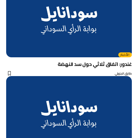
الأخبار
غندور: اتفاق ثلاثي حول سد النهضة
طارق الجزولي