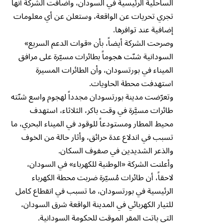
الساحلية الرئيسية في السودان، وأضافت الشركة أنها
تجري تحريات عن الواقعة، وستعلن عن أي معلومات
إضافية عند توافرها.
وصرحت الشركة أيضاً، بأن «قوات الدعم السريع»
السودانية شنّت هجوماً بطائرات مسيّرة على مرافق
الميناء في بورتسودان، وأن الطائرات المسيرة
استهدفت محطة الحاويات.
وتعرّضت مدينة بورتسودان مجدداً لهجوم واسع شنّته
طائرات مسيَّرة في وقت باكر، الثلاثاء، استهدف
محيط المطار ومستودعاً للوقود في الميناء البحري، ما
تسبب في اندلاع عدة حرائق، وأثار حالة من الخوف
والذعر الشديدين في صفوف السكان.
وأعلنت الشركة «الوطنية للكهرباء» في السودان،
لاحقاً، أن طائرات مُسيّرة ضربت محطة الكهرباء
الرئيسية في بورتسودان، ما تسبب في انقطاع كامل
للتيار الكهربائي في المدينة الواقعة شرق السودان،
التي باتت المقر الموقت للحكومة السودانية.