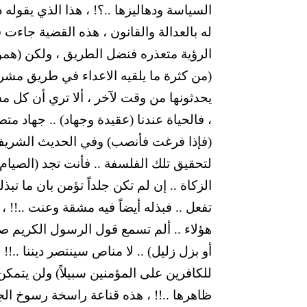
السياسة ودهاليزها ..؟! ، هذا الذي يقوله ذ
له بالعدالة والقانون ، هذه القضية جاءت
الرؤية متعذره فنضل الطريق ، ولكن (هموا 
(من كثرة ما يلقيه الاعداء في طريق مشروع
يحدثونها من وقت لآخر ، ألا تري أن كل م
، فالحياة عندنا (عقيدة وجهاد) .. جهاد مت
(فإذا فرغت فأنصب) وفي الحديث الشريف (
لتحقيق تلك الفلسفة .. فأنت تجد (الصي
الزكاة .. إن لم تكن جلداً تؤمن بان ما 
تفعل .. فبذله أيضاً فيه مشقة وعنت ..!! ، 
هؤلاء .. ألم تسمع قول الرسول الكريم صل
أو بزل زليل) .. لا مناص سينتصر ديننا ..!! 
للكافرين على المؤمنين سبيلاً) ولن يتمك
ظاهرها ..!! ، هذه قناعة راسخة رسوخ الج