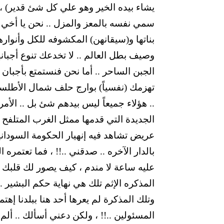
يشاء بيده الخير وهو علي كل شئ قدير) ،
سمي نفسه بالمعز والمزل .. نحن يا أخي أع
بناتها و(سيقانهن) المكشوفه للكل وأنوار
الجبن الساحر .. أما نحن فنستمتع بأجبان (ا
تهزمك (نفسياً) بوارج حلف شمال الأطلسي
.. هؤلاء جميعاً ليس بيدهم شئ بل .. الأمر 
الجديدة التي قدمها ممثل الغرب المتلفح (ع
عريض تشاهد فيه إنهيار الحكومة السودا
بالدار الآخره .. صدقني ..!! ، فما تعتمر
عليه ساعة لا مندم ، كيف يصور لك قلبك 
المذكره الإثم تلك هي نهاية حكم البشير ..
وتلك المذكرة لم يعرها أحد هنا ببلدنا إهت
المسئولين ..!! ، ولكن دعني أسألك .. ألم