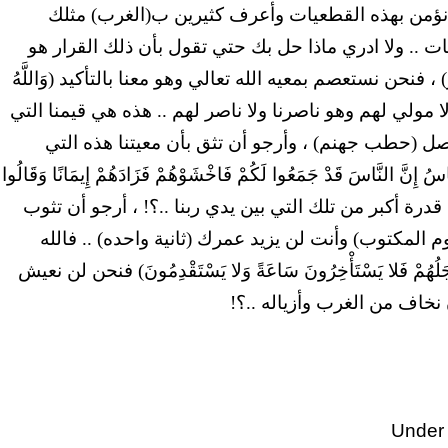
ان نؤمن بهذه القطعيات وأعرف كثيرين ب(الغرب) مثلك
ت .. ولا ادري ماذا حل بك حتي تقول بأن ذلك القرار هو
فنحن نستعصم بمعيه الله تعالي وهو معنا بالتأكيد (وَاللَّهُ
 مولانا ولا مولي لهم وهو ناصرنا ولا ناصر لهم .. هذه هي قيمنا التي
صل (حطب جهنم) ، وأرجو أن تثق بأن معيتنا هذه التي
َاسُ إِنَّ النَّاسَ قَدْ جَمَعُوا لَكُمْ فَاخْشَوْهُمْ فَزَادَهُمْ إِيمَانًا وَقَالُوا
أن للغرب قدرة أكبر من تلك التي بين يدي ربنا ..؟! ، أرجو أن تثوب
م المكتوب) وأنت لن يزيد عمرك (ثانية واحده) .. فالله
مْ فَلا يَسْتَأْخِرُونَ سَاعَةً وَلا يَسْتَقْدِمُونَ) فنحن لن نعيش
 نخاف من الغرب وأزياله ..؟!
Under