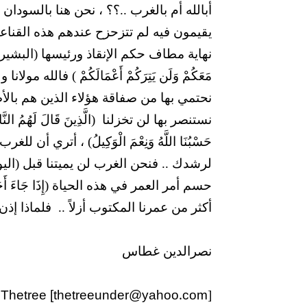
أبالله أم بالغرب ..؟؟ ، نحن هنا بالسود
يقيمون فيه لم تتزحزح عندهم هذه القناعا
نهاية مطاف حكم الإنقاذ ورئيسها (البشير) ، 
مَعَكُمْ وَلَن يَتِرَكُمْ أَعْمَالَكُمْ ) فالله
نحتمي بها من صفاقة هؤلاء الذين هم بالأ
نستنصر بها لن تخزلنا
(الَّذِينَ قَالَ لَهُمُ النّ
حَسْبُنَا اللَّهُ وَنِعْمَ الْوَكِيلُ) ، أتري 
لرشدك .. فنحن الغرب لن يميتنا قبل (اليو
حسم أمر العمر في هذه الحياة (إِذَا جَاءَ أَجَلُهُ
أكثر من عمرنا المكتوب أزلاً ..
فلماذا إذن
نصرالدين غطاس
 Thetree [thetreeunder@yahoo.com
]