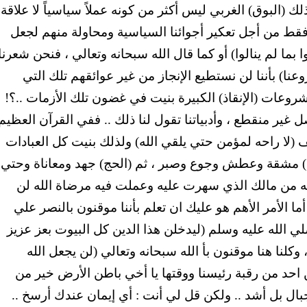
لك (البوق) الغربي ليس أكثر من كونه عملاً سياسياً لا علاقة
 فقط من أجل تعكير أجوائنا السياسية ومحاولة منهم لجعل
بما لم ينالوا) أو كما قال الله سبحانه وتعالي ، فنحن شعرنا
نا) بأننا لن نستطيع الإنجاز من غير عوائقهم تلك التي
شروعات (الإنقاذ) الكبيرة بنيت في غضون تلك الأزمات ..؟!
صل غير منقطع ، وأدبياتنا تقول لنا ذلك .. ففي القرآن العظيم
لا راحه لمؤمن حتي يلقي الله) ولذلك بنيت كل العبادات
ام) مشقة وعطش وجوع وصبر ، ثم (الحج) جهد ومعاناة وحتي
تبذله من مالك الذي سهرت عليه وعملت فيه مرضاة الله لن
أما الأمر الأهم هو عليك ان تعلم بأننا موقنون بالنصر علي
ي الله عليه وسلم (ليدخلن هذا الدين كل البيوت بعز عزيز
، وكلنا هنا موقنون بأ الله سبحانه وتعالي (لن يجعل الله
ن احد من رقبة رئيسنا ووقتها يا أخي باطن الأرض خير من
بال بل أشد .. ولكن قل لي أنت : أي إيمان عندك أرسخ ..