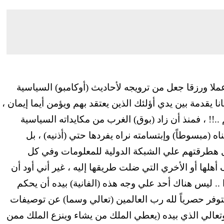
عملا ورزقا جعل من ترويجه لأحاديث (أوكامبو) السياسية
نا يقدمة بين يدي أؤلئك الذين يعتقد بهم ويؤمن أيما إيمان ،
..!! ، فمنذ أن زاد (بوق) الغرب من مكايداته السياسية
اه (مبسوطاً) وإبتسامته نراه يفردها حتي (أذنيه) ، بل
 هطرقتهم علي الشبكة الدولية للمعلومات وفي كل
أهلها أو الأخري التي ضلت طريقها إليه ، غير أني أود أن
. ليس هناك أحد علي وجه هذه (الفانية) بيده أن يحكم
توفر حصرياً لله رب العالمين (تعالي وسما) عن توصيفات
ه وتعالي الذي بيده (يعطي الملك من يشاء وينزع الملك ممن