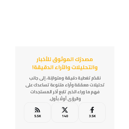
مصدرُك الموثوق للأخبار
والتحليلات والآراء الدقيقة!
نقدّم تغطية دقيقة ومتوازنة، إلى جانب
تحليلات معمّقة وآراء متنوعة تساعدك على
فهم ما وراء الخبر. تابع آخر المستجدات
والرؤى أولًا بأول.
5.5K
140
3.5K