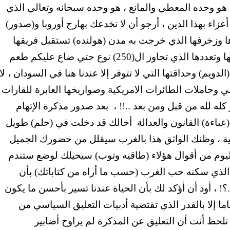
 هو وحده المعطي والمانع ، هو وحده سبحانه وتعالي الذي
زاء بهذا الدين ، أرجو أن لا تخدعك بهارج أوروبا و(صدور)
ها وزخرفها الذي خرجت به مدن (هولنده) تستقبل فريقها
وصيف بطل العالم .. لا تخدعك تنوع أجبانها وتعددها الذي تجاوز ال(250) نوع حتي ضاع عليكم طعم
لدويم) وحداقتها التي لا تتوفر إلا عندنا هنا في السودان ، لا
 وحاملات الطائرات الامريكية وصواريخها العابرة للقارات
كله لله من قبل ومن بعد ..!! ،
بعد صدور مذكرة الإتهام
باءة) القانون والعدالة
أخالك قد دخلت في (حلم) طويل
نية ، وظنك الواثق هذا بالغرب سيقلل من حضورك الجميل
ه اليوم من أقوال هؤلاء (طاقيه وتوب) سيحيلك لوضع ستندم
الذي سكنه حب الغرب (حسب ما أراه من كتاباتك) بأن
؟! ، أود أن أؤكد لك بأن الحياة عندنا تسير بأحسن ما يكون
ماما إلا بالقدر الذي تقتضية أدبيات التعليق السياسي من
 تلحظ أنت أن التعليق عن المذكرة لم يراوح أضابير