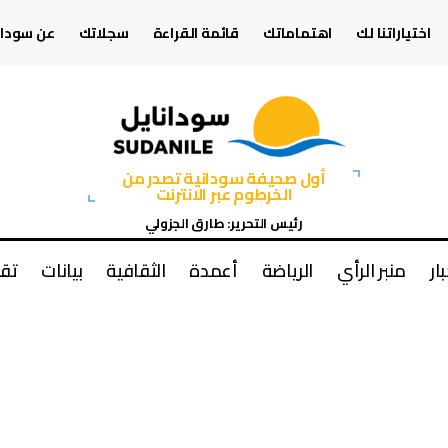
اختياراتنا لك
اهتماماتك
قائمة القراءة
سجلاتك
عن سودان
أول صحيفة سودانية تصدر من
الخرطوم عبر الانترنت
رئيس التحرير: طارق الجزولي
بار
منبر الرأي
الرياضة
أعمدة
الثقافية
بيانات
تقا