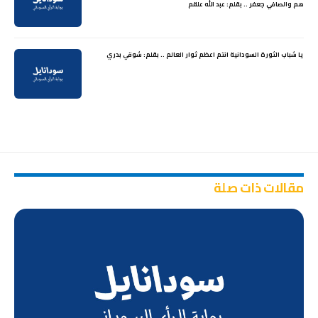
هم والصافي جعفر .. بقلم: عبد الله علقم
يا شباب الثورة السودانية انتم اعظم ثوار العالم .. بقلم: شوقي بدري
مقالات ذات صلة