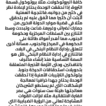
كافة البروتوكولات. مثلا بروتوكول قسمة
الثروة، إذا تحققت الوحدة يحتاج لإعادة نظر
في كثير من جوانبه، فالتجربة العملية
أثبتت أن كثيرا مما اتُفق عليه لم يتحقق.
مثلا في قضية موارد الدولة الاخرى من
جمارك لضرائب وغيرها، ضاعت وتبددت وسط
التنازع بين السلطات المركزية وحكومة
الجنوب، مما أهدر أموالا طائلة على
الحكومة في المركز والجنوب. مسألة أخرى
تتعلق بإدارة النظام البنكي في البلاد،
فالتنازع في إدارة النظام البنكي ظل هو
السمة الأساسية منذ إنشاء ماعُرف
بالنافذتين، وحتى الأزمة الأخيرة المتعلقة
بتحويلات استحقاقات الحركة جنوبا.
برتوتكول الترتيبات الأمنية إذا تحققت
الوحدة يحتاج جهدا خرافيا لمعالجة
الإشكالات التي لم يستطع الشريكان
معالجتها طيلة ست سنوات هي عمر
الفترة الانتقالية. مثلا لازالت القوات
المشتركة تعاني من الرؤية الضبابية التي