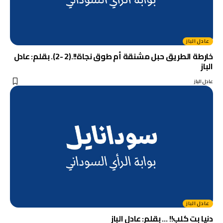
عادل الباز
خارطة الطريق حبل مشنقة أم طوق نجاة!!.(2 -2). بقلم: عادل
الباز
عادل الباز
عادل الباز
دنيا بت كلب!! … بقلم: عادل الباز