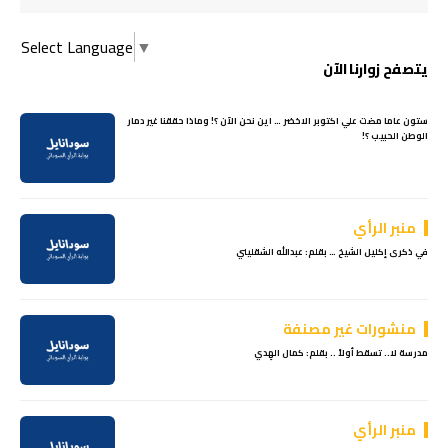
Select Language
▼
يتصفح زوارنا الآن
ستون عاما مضت علي اكتوبر الاخضر … اين نحن الآن ؟! وماذا حققنا غير دمار
الوطن الحبيب ؟!
منبر الرأي
في ذكرى إكليل الشيخ … بقلم: عبدالله الشقليني
منشورات غير مصنفة
مدرسة لا.. تسقط أولاً .. بقلم: كمال الهِدي
منبر الرأي