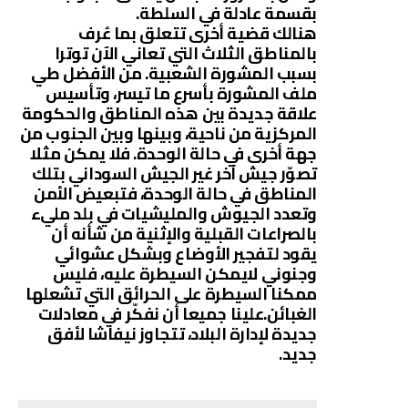
بقسمة عادلة في السلطة.
هنالك قضية أخرى تتعلق بما عُرف
بالمناطق الثلاث التي تعاني الآن توترا
بسبب المشورة الشعبية. من الأفضل طي
ملف المشورة بأسرع ما تيسر، وتأسيس
علاقة جديدة بين هذه المناطق والحكومة
المركزية من ناحية، وبينها وبين الجنوب من
جهة أخرى في حالة الوحدة. فلا يمكن مثلا
تصوّر جيش آخر غير الجيش السوداني بتلك
المناطق في حالة الوحدة، فتبعيض الأمن
وتعدد الجيوش والمليشيات في بلد مليء
بالصراعات القبلية والإثنية من شأنه أن
يقود لتفجير الأوضاع وبشكل عشوائي
وجنوني لايمكن السيطرة عليه، فليس
ممكنا السيطرة على الحرائق التي تشعلها
الغبائن.علينا جميعا أن نفكّر في معادلات
جديدة لإدارة البلاد، تتجاوز نيفاشا لأفق
جديد.