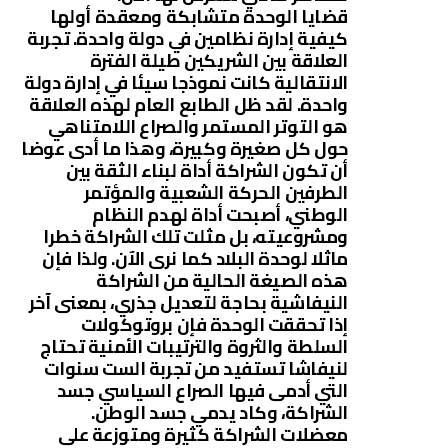
قضايا الوحدة متشابكة ومعقدة أولها
كيفية إدارة نظامين في دولة واحدة. تجربة
العلاقة بين الشريكين طيلة الفترة
الانتقالية كانت نموذجا سيئا في إدارة دولة
واحدة. لقد ظل الطابع العام لهذه العلاقة
هو التوتر المستمر والصراع اللامتناهي
حول كل صغيرة وكبيرة، وهذا ما أدى عوضا
أن تكون الشراكة أداة لبناء الثقة بين
الطرفين الحركة الشعبية والمؤتمر
الوطني، أصبحت أداة لهدم النظام
ومشروعيته، بل مثلت تلك الشراكة خطرا
ماثلا لوحدة البلاد كما نرى الآن. ولذا فإن
هذه الصيغة الحالية من الشراكة
النيفاشية بحاجة لتعديل جذري، بمعنى آخر
إذا تحققت الوحدة فإن بروتوكولات
السلطة والثروة والترتيبات الأمنية تحتاج
لنيفاشا تستفيد من تجربة الست سنوات
التي أدمى فيها الصراع السياسي جسد
الشراكة، وكاد يدمي جسد الوطن.
معضلات الشراكة كثيرة ومتوزعة على