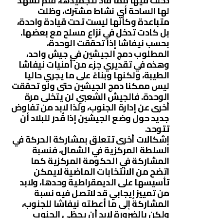
دخلت فيها مما قاد لتجميدها، فلم تشهد
لها الساحة أي نشاط مشترك، وظلت
متباعدة وكأنها ليست تحت قيادة واحدة،
بل كادت تدخل في نزاع مسلح مع بعضها.
بحسب نيفاشا إذا تحققت الوحدة،
المطلوب دمج الجيشين في جيش واحد،
وهذه في تقديري جزء من أُمنيات نيفاشا
الطيبة، ولكنها وبناءً على ما يجري حاليا
ليس ممكنا دمج الجيشين حتى ولو تحققت
الوحدة. فالجيش الشعبي لن يتخلى مرة
أخرى عن إدارة الجنوب، ولذا لابد من تفاوض
جديد حول وضع الجيشين إذا قُدر للبلاد أن
تتوحد.
إشكالات أخرى تتعلق بمشاركة الحركة في
السلطة المركزية في الشمال، فنسبة
المشاركة في الحكومة المركزية كما
اتضح من الانتخابات الماضية لايمكن
تأسيسها على الديمقراطية وحدها، ولابد
من تمييز إيجابي قد لاتصل فيه نسبة
المشاركة إلى ما أعطته نيفاشا للجنوب،
ولكن بالضرورة لابد أن يحظى الجنوب