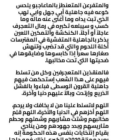
والمتفرعن المتعنطز بالماعاجبو يلحس
كوعه فيه جاهلية أبي جهل وابي لهب
الذي تبت يداه وما أغنى عنه ماله وما
كسب و سيبلعه تكبره في رمال التعجرف
عاجلاً أو آجلاً. الكنكشة والتمكين اللعين
يذكر بالجاهلية المتفشية في المفترسات
آكلة اللحوم والتي قد تضرب وتنهش
صغارها سعراً إذا كابسوها وضايقوها في
ضحيتها التي تحت مخالبها.
فالمنقذين المتعجرفين وكل من تسلط
فيهم على هذا الشعب إستحكمت فيهم
جاهلية القرون الوسطى فباءوا بالفشل
الذريع وإرتدت وبالاً عليهم دنيا وآخرة.
اللهم لاتسلط علينا من لا يخافك ولا يرحم،
اللهم أخزهم في الدنيا والآخرة، اللهم قلِم
مخالبهم وشتت مشاربهم وشملهم وحطم
متاريسهم وبدد جهودهم ومن ينادي
بقيام إنتخابات بنفس هذه الحكومة إنه
يعيد مهزلة 2010م الكبرى لذلك فهو جاهل