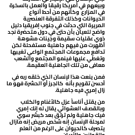
وبيعهم في أمريكا رقيقا والعمل بالسخرة
في المزارع وكأنهم من أحط أنواع
الحيوانات وكذلك التفرقة العنصرية
المريرة التي حدثت في جنوب إفريقيا دليل
واضح للعيان بأن حتى في دول متحضرة نجد
ذوي عقليات سقيمة وجينات مشوهة
أظهرت من فيهم جاهلية مستفحلة لكن
تدافع مجموعات المجتمع الواعي تغيبها
وتغطي عليها فينمو المجتمع والشعب
معافى من تلك الجاهلية العقيمة.
فمن ينعت هذا لإنسان الذي خلقه ربه في
أحسن تقويم بأنه كالجرز أو الحشرة فهو ما
زال إمريٍ فيه جاهلية.
من يقتل أناساً عزل كالأغنام والكلاب
وبالقصف العشوائي يقال له إنك إمري
فيك جاهلية ولم ترتق بعد كبشر سوي
لمرحلة الإنسان إنه شخص مريض إنه مازال
يتصرف كالحيوان على الرغم من العلم
والقوانين والأديان.