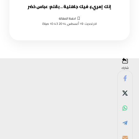
إنك إمريءٍ فيك جاهلية .. بقلم: عباس خضر
اخر تحديث: 19 أغسطس, 2014 10:43 صباحًا
شارك