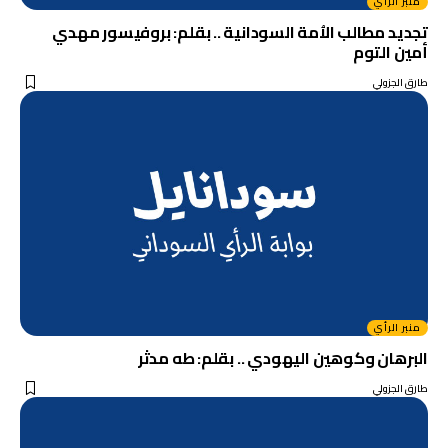
منبر الرأي
تجديد مطالب الاُمة السودانية .. بقلم: بروفيسور مهدي
أمين التوم
طارق الجزولي
منبر الرأي
البرهان وكوهين اليهودي .. بقلم: طه مدثر
طارق الجزولي