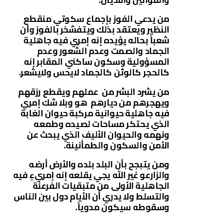
من يدعي الفوز بإجماع سكوتي منقطع
النظير ويعتقد بذلك ويتفشخر بالفوز وأن
شعباً بحاله يؤيده إنه إمري فيه جاهلية
الجماد والصمت وعدم الشعور وعدم
المسؤولية وسكون ساكني المقابر إنه
كالحجر كالوثن كالجماد لايحس ولايشعر.
من يشرد البشر من عملهم ويقطع رزقهم
ويهجرهم من ديارهم هو وبلا شك إمري
فيه جاهلية حيوانية مركبة حيوان الغابة
الذي يحتكر مساحات لصيده وطمعه
ونهمه والحيوان الأليف الذي يبحث عن
الأمن والسكون والطمأنينة.
ومن يتبجح بأن البلد بلده والأرض أرضه
والزارعو غير الله يجي يقلعه إنه إمريءٍ فيه
الجاهلية الأولى من متبقيات الفرعنة
والتسلط ولا يدري أن الأيام دول بين الناس
وسقوطه سيكون مدوياً.