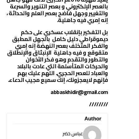
بالعصر الإلكتروني و بعصر التنوير والسرعة
والتغيير وجهل فاضح بعصر العلم والحداثة ،
إنه إمري فيه جاهلية.
بل التفكير بإنقلاب عسكري على حكم
ديموقراطي دليل كامل بالجهل المطبق
والفكر المتخلف بعصر النهضة إنه إمري
متقوقع و فيه جاهلية الإنبثاق والإنطلاق
والتطور والتقدم وهو فكر الأخوان
والحركات المتأسلمة التي عادت بالبلاد
والعباد للعصر الحجري. اللهم عليك بهم
فإنهم لايعجزونك، إنك سميع مجيب الدعاء.
abbaskhidir@gmail.com
////////
Author
عباس خضر