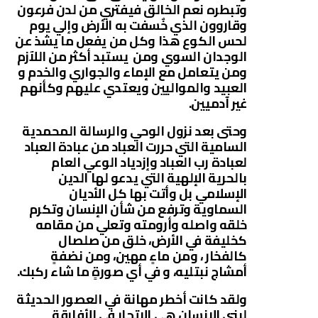
وتبطره نعم الخالق فيفتري من لدن فرعون
وقاروون الذي خٌسفت به الأرض وإلي يوم
لحس الكوع هذا وكل من يفعل ما يشذ عن
الوجدان السوي ومن يستبد أكثر من اللآزم
ومن يتعامل مع الإماء والجواري والخدم و
العبيد والمواليين ويعتدي عليهم وكأنهم
غير آدميين.
وحتى بعد نزول الوحي والرسالة المحمدية
السامية التي حررت العباد من عبادة العباد
لعبادة رب العباد وإزدياد الوعي العام
بالحرية الإلهية التي يدعو لها الدين
الإسلامي بل وأتت بها كل الأديان
السماوية وترفع من شأن الإنسان وتكرم
خلقه واصله وأرومته وتعلي من مقامه
كخليفة في الأرض، خلق من صلصال
كالفخار ، ومن ماءٍ مهين، ومن نضفةٍ
أمشاج نبتليه، و في أي صورةٍ ما شاء ركبك.
ولقد كانت أخطر مهانة في العصور الحديثة
لبني الإنسان هي الإتجار في الأفارقة