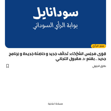
منبر الرأي
قِوَى مَجلِس الشُّركاء: تَحالُف جَدِيد و حَاضِنَة جَدِيدة و بَرنامِج
جديد .. بقلم: د. مقبول التجاني
طارق الجزولي
مساحة اعلانية