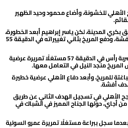
اح الأهلي للخشونة، وأضاع محمود وحيد الظهير
قائم.
ق بكري المدينة، لكن ياسر إبراهيم أبعد الخطورة،
وأضاع أجاي محاولة قريبة بتمريرة أفشة، ودفع المريخ بثاني تغييراته في الدقيقة 55
أفشة سجل هدف التقدم للأهلي بضربة رأس في الدقيقة 57 مستغلًا تمريرة عرضية
لمريخ منجد النيل في التعامل معها.
اغتة للمريخ، وأبعد دفاع الأهلي عرضية خطيرة
هدف أفشة.
جح الأهلي في تسجيل الهدف الثاني عن طريق
ن أجاي، حولها الجناح المميز في الشباك في
بعدما سجل ببراعة مستغلًا تمريرة عمرو السولية