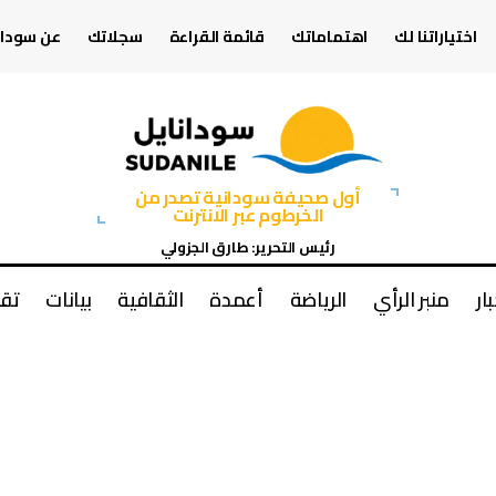
اختياراتنا لك
اهتماماتك
قائمة القراءة
سجلاتك
عن سودان
أول صحيفة سودانية تصدر من
الخرطوم عبر الانترنت
رئيس التحرير: طارق الجزولي
بار
منبر الرأي
الرياضة
أعمدة
الثقافية
بيانات
تقا