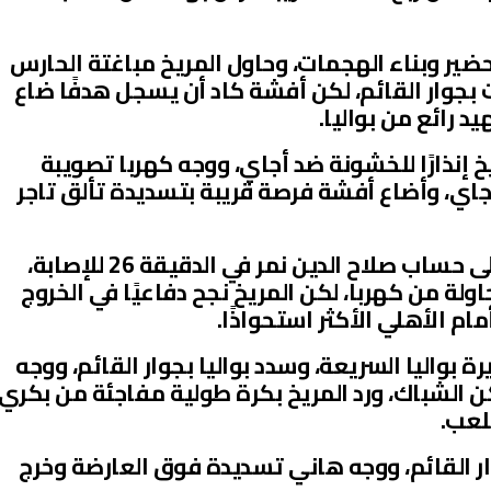
حضير وبناء الهجمات، وحاول المريخ مباغتة الحارس
جوار القائم، لكن أفشة كاد أن يسجل هدفًا ضاع
 رائع من بواليا.
 إنذارًا للخشونة ضد أجاي، ووجه كهربا تصويبة
اي، وأضاع أفشة فرصة قريبة بتسديدة تألق تاجر
وأشرك المريخ لاعبه أحمد موسى على حساب صلاح الدين نمر في الدقيقة 26 للإصابة،
اولة من كهربا، لكن المريخ نجح دفاعيًا في الخروج
 الأهلي الأكثر استحواذًا.
بواليا السريعة، وسدد بواليا بجوار القائم، ووجه
ن الشباك، ورد المريخ بكرة طولية مفاجئة من بكري
ملعب.
ار القائم، ووجه هاني تسديدة فوق العارضة وخرج