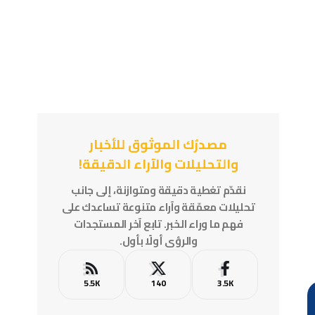
مصدرُك الموثوق للأخبار
والتحليلات والآراء الدقيقة!
نقدّم تغطية دقيقة ومتوازنة، إلى جانب
تحليلات معمّقة وآراء متنوعة تساعدك على
فهم ما وراء الخبر. تابع آخر المستجدات
والرؤى أولًا بأول.
5.5K
140
3.5K