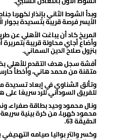
الشوط الأول بالتعادل السلبي.
وبدأ الشوط الثاني بإنذار لكهربا جن
الأيسر فرصة قريبة بتسديدة بجوار ال
المريخ كاد أن يباغت الأهلي عن طري
بنزول صلاح الدين السماني.
متقنة من محمد هاني، وأخطأ حارس ا
وتألق الشناوي في إبعاد تسديدة مب
للفريق السوداني للرد سريعًا على 
ونال محمود وحيد بطاقة صفراء، ون
محمود كهربا، من كرة بينية سريعة م
الدقيقة 63.
وكسر والتر بواليا صيامه التهديفي 