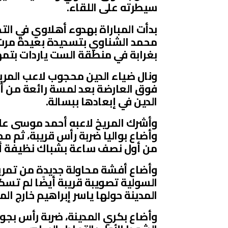
سيطرته على اللقاء.
بدأت المباراة بهدوء أهلاوي في الت
محمد الشناوي بتسديدة بعيدة مرت ب
بغرابة في منطقة الست ياردات بتمهيد
ونال ضياء الدين محجوب لاعب المريخ
فوق العارضة بعد لمسة رائعة من أج
الدين في إبعادها ببسالة.
وأضاع بواليا ضربة رأس قريبة، ثم مح
من أول نصف ساعة بشباك نظيفة أمام
وأضاع أفشة محاولة جديدة من تمريرة 
السولية تصويبة قريبة أيضًا لم تسك
المدينة حولها ياسر إبراهيم خارج ال
وأضاع بكري المدينة، ضربة رأس بجو