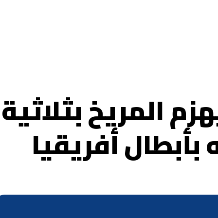
زم المريخ بثلاثية
بأبطال أفريقيا