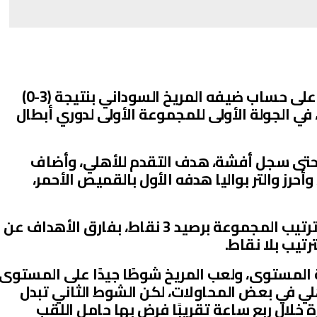
اقتنص الأهلي المصري، فوزًا مهمًا على حساب ضيفه المريخ السوداني بنتيجة (3-0)
 في الجولة الأولى للمجموعة الأولى لدوري أبطال
لمريخ لمدة 57 دقيقة، حتى سجل أفشة، هدف التقدم للأهلي، وأضاف
هربا الهدف الثاني في الدقيقة 63، وأحرز والتر بواليا هدفه الأول بالقميص الأحمر،
واعتلى الأهلي حامل اللقب، صدارة ترتيب المجموعة برصيد 3 نقاط، بفارق الأهداف عن
ترتيب بلا نقاط.
المستوى، ولعب المريخ شوطًا جيدًا على المستوى
لي في بعض المحاولات، لكن الشوط الثاني تبدل
 خلال ربع ساعة تقريبًا فرض بها حامل اللقب