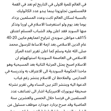
في العالم للمرة الاولى في التاريخ لم نعد في القمة
فالمسلمون تجاوزونا بينما يبدو عدد الكاثوليك
بالنسبة لسكان العالم ثابت وعدد المسلمين يزداد
يوما بعد يوم ولو استعرضنا الاسلام في اوربا ونذكر
منها السويد فقد اعلن وفد الشباب المسلم اعتناق
15الف مواطن سويدي تتراوح اعمارهم مابين 20-40
عام الدين الاسلامي بعد ازمة الاساءة للرسول محمد
صلى الله عليه وسلم كما اعلن تقرير اعده المركز
الاسلامي في العاصمة السويدية استوكهولم ان
الاسلام اصبح يمثل المرتبة الثانية بعد المسيحية وهو
ماحدا الحكومة السويدية الى الاعتراف به وتدريسه في
المدارس والملاحظ ان الاسلام ينتشر رغم غياب
الدعوة اليه وينتشر اكثر بين النساء وفي تقرير نشرته
صحيفة نيويورك الاميريكية اشار الى تضاعف عدد
المسلمين في فرنسا خلال الخمس والعشرين سنة
الماضية وقد صرح برنارد جودارد موظف مسئول عن