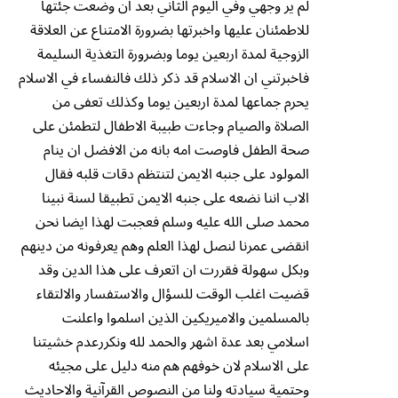
لم ير وجهي وفي اليوم الثاني بعد ان وضعت جئتها
للاطمئنان عليها واخبرتها بضرورة الامتناع عن العلاقة
الزوجية لمدة اربعين يوما وبضرورة التغذية السليمة
فاخبرتني ان الاسلام قد ذكر ذلك فالنفساء في الاسلام
يحرم جماعها لمدة اربعين يوما وكذلك تعفى من
الصلاة والصيام وجاءت طبيبة الاطفال لتطمئن على
صحة الطفل فاوصت امه بانه من الافضل ان ينام
المولود على جنبه الايمن لتنتظم دقات قلبه فقال
الاب اننا نضعه على جنبه الايمن تطبيقا لسنة نبينا
محمد صلى الله عليه وسلم فعجبت لهذا ايضا نحن
انقضى عمرنا لنصل لهذا العلم وهم يعرفونه من دينهم
وبكل سهولة فقررت ان اتعرف على هذا الدين وقد
قضيت اغلب الوقت للسؤال والاستفسار والالتقاء
بالمسلمين والاميريكين الذين اسلموا واعلنت
اسلامي بعد عدة اشهر والحمد لله ونكررعدم خشيتنا
على الاسلام لان خوفهم هم منه دليل على مجيئه
وحتمية سيادته ولنا من النصوص القرآنية والاحاديث