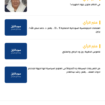
في انتظار فتوى جهاد الكهرباء!
منبر الرأي
العلاقات الدبلوماسية السودانية الالمانية (1 ــ 3) .. بقلم: د. حامد فضل الله /
برلين
منبر الرأي
قاموس الحقيبة: بين ود الرضى والمتنبي
من التعريفات البسيطة جدا (للدولة) فى العلوم السياسية انها الجهة البتحتكر
ادوات العنف .. بقلم: راشد عبدالقادر