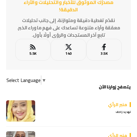
مصدرُك الموثوق للأخبار والتحليلات والآراء
الدقيقة!
نقدّم تغطية دقيقة ومتوازنة، إلى جانب تحليلات
معمّقة وآراء متنوعة تساعدك على فهم ما وراء الخبر.
تابع آخر المستجدات والرؤى أولًا بأول.
5.5K
140
3.5K
Select Language
▼
يتصفح زوارنا الآن
منبر الرأي
تهديد زاحف
منبر الرأي