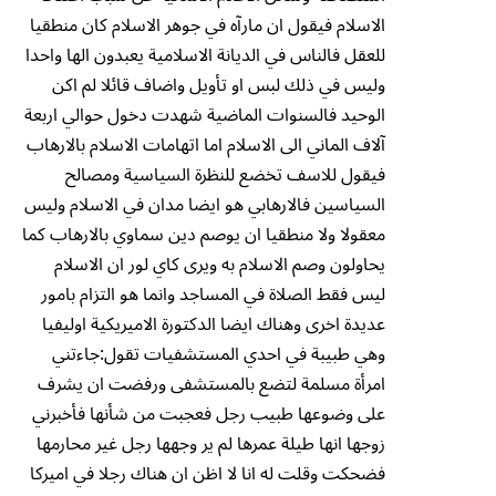
الاسلام فيقول ان مارآه في جوهر الاسلام كان منطقيا
للعقل فالناس في الديانة الاسلامية يعبدون الها واحدا
وليس في ذلك لبس او تأويل واضاف قائلا لم اكن
الوحيد فالسنوات الماضية شهدت دخول حوالي اربعة
آلاف الماني الى الاسلام اما اتهامات الاسلام بالارهاب
فيقول للاسف تخضع للنظرة السياسية ومصالح
السياسين فالارهابي هو ايضا مدان في الاسلام وليس
معقولا ولا منطقيا ان يوصم دين سماوي بالارهاب كما
يحاولون وصم الاسلام به ويرى كاي لور ان الاسلام
ليس فقط الصلاة في المساجد وانما هو التزام بامور
عديدة اخرى وهناك ايضا الدكتورة الاميريكية اوليفيا
وهي طبيبة في احدي المستشفيات تقول:جاءتني
امرأة مسلمة لتضع بالمستشفى ورفضت ان يشرف
على وضوعها طبيب رجل فعجبت من شأنها فأخبرني
زوجها انها طيلة عمرها لم ير وجهها رجل غير محارمها
فضحكت وقلت له انا لا اظن ان هناك رجلا في اميركا