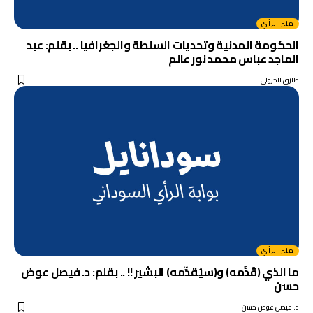
منبر الرأي
الحكومة المدنية وتحديات السلطة والجغرافيا .. بقلم: عبد
الماجد عباس محمد نور عالم
طارق الجزولي
منبر الرأي
ما الذي (قَدَّمه) و(سيُقدِّمه) البشير !! .. بقلم: د. فيصل عوض
حسن
د. فيصل عوض حسن