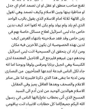
تقنع صاحب منطق او عقل او ان تصمد امام اي جدل
او مناظرة بينها وبين الاسلام وكيف تصمد وهي تقول
بان الالهة ثلاثة امام الاسلام الذي يقول بالرب الواحد
الذي لم يلد ولم يولد ولم يكن له كفوا احد كيف بدين
خاص جاء لبني اسرائيل لعلاج مسائل خاصة بهم في
زمن خاص وقد فقد صلاحيته بانتهاء الغرض كيف
لدين بهذه الخصوصية ان يكون للآخرين فيه مكان
ومن اراد ان يتحقق ان المسيحية اتت لبني اسرائيل
وحدهم دون غيرهم فليرجع الى الاناجيل المعتمدة لدى
الكنيسة وهي انجيل برنابا ومرقس ولوقا ويوحنا اما انه
جاء لكل الناس فبدعة ابتدعها المتأخرون من النصارى
ومن لديه ما ينفى هذا الذي ذكرنا فليبرزه لنا على منابر
الاعلام والصحف وبعدها العاقل يميز وفي المقابل
الاسلام هوالدين الوحيد من لدن آدم الى السيد
المسيح الذي أتى بخطاب عام(ياايها الناس اني رسول
الله اليكم جميعا)اما كل خطابات الانبياء اتت بياقومي