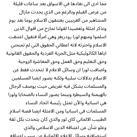
مما ادى الى نفادها في الاسواق بعد ساعات قليلة
من عرض الفيلم وبالرغم من الذي يحدث مازال
المشاهير من الغربيين يعتنقون الاسلام يوما بعد يوم
ونذكر امثلة وتعضيدا لقولنا نمازج من اقوال الذين
اسلموا ومنهم لورا رودريغز وهي امرأة فتقول اعتنقت
الاسلام واخترته لانه اعطاني الحقوق التي لم تمنحني
اياها الكاثوليكية مثل:الحرية الفردية والحقوق القانونية
وحق التعليم وحق العمل وحق المعاشرة الزوجية
واضافت لورا ان وسائل الاعلام لا تتحدث فقط عن
الاسلام بدلالات سلبية ولكنه يصور ايضا المسلمين
والمسلمات بشكل فيه تعريض حيث يوصف الرجال
بالهيمنة والسيطرة وبينما يصور النساء بالضحايا ولورا
هي اسبانية والآن تمثل رئيسة اتحاد النساء
المسلمات في اسبانيا ومن الامثلة ايضا قصة اسلام
الطبيب الالماني كاي لور والذي كان يتحدث بكل ثقة
وعلو شأن عن اعتناقه الدين الاسلامي والذي
استضافته وسائل الاعلام الالمانية عن سبب اعتناقه