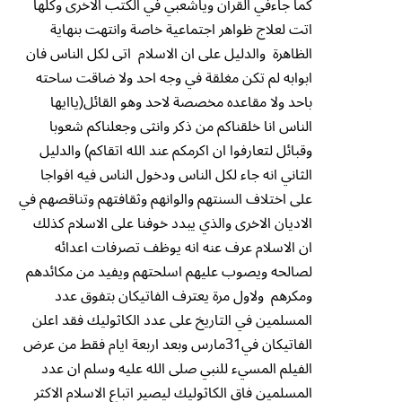
كما جاءفي القرآن وياشعبي في الكتب الاخرى وكلها
اتت لعلاج ظواهر اجتماعية خاصة وانتهت بنهاية
الظاهرة والدليل على ان الاسلام اتى لكل الناس فان
ابوابه لم تكن مغلقة في وجه احد ولا ضاقت ساحته
باحد ولا مقاعده مخصصة لاحد وهو القائل(ياايها
الناس انا خلقناكم من ذكر وانثى وجعلناكم شعوبا
وقبائل لتعارفوا ان اكرمكم عند الله اتقاكم) والدليل
الثاني انه جاء لكل الناس ودخول الناس فيه افواجا
على اختلاف السنتهم والوانهم وثقافتهم وتناقصهم في
الاديان الاخرى والذي يبدد خوفنا على الاسلام كذلك
ان الاسلام عرف عنه انه يوظف تصرفات اعدائه
لصالحه ويصوب عليهم اسلحتهم ويفيد من مكائدهم
ومكرهم ولاول مرة يعترف الفاتيكان بتفوق عدد
المسلمين في التاريخ على عدد الكاثوليك فقد اعلن
الفاتيكان في31مارس وبعد اربعة ايام فقط من عرض
الفيلم المسيء للنبي صلى الله عليه وسلم ان عدد
المسلمين فاق الكاثوليك ليصير اتباع الاسلام الاكثر