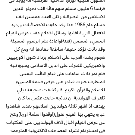
الشؤون الدينية بوزارة الداخلية الفرنسية انه يوجد في
فرنسا 6 مليون مسلم منهم مائة الف تحولوا للدين
الاسلامي من النصرانية وكان العدد خمسين الف
مسلم عام 1986 هذا وقد جاءت الاحصائيات وردود
الافعال التي تناقلتها وسائل الاعلام عقب عرض الفيلم
المسيء المسمى (فتنة)واعادة نشر الرسوم المسيئة
وقد باتت تؤكد حقيقة ساطعة مفادها انه ومع كل
هجوم يشنه الغرب على الاسلام يزداد شوق الاوربييين
والاميريكين للتعرف على الدين الاسلامي وسيرة نبيه
فلم تمر ثلاث ساعات على قيام النائب اليميني
المتطرف جيرت فيلدز على عرض فيلمه المسيء
للاسلام والقرآن الكريم الا وكشفت صحيفة ديلي
تلغراف الهولندية ان نتائجه جاءت عكس ما كان
يهدف اذ اشهر ثلاثة هولنديين اسلامهم بعدما شاهدوا
عبارة ينتهي بها الفيلم تقول(اوقفوا اسلمة اوربا)ونتج
عن عرض الفيلم اقبال آلاف الهولنديين على المكتبات
في امستردام لشراء المصاحف الالكترونية المترجمة