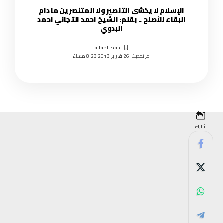
الإسلام لا يخشى التنصير ولا المتنصرين ما دام
البقاء للأصلح .. بقلم: الشيخ احمد التجاني احمد
البدوي
اخر تحديث: 26 فبراير, 2013 8:23 مساءً
شارك