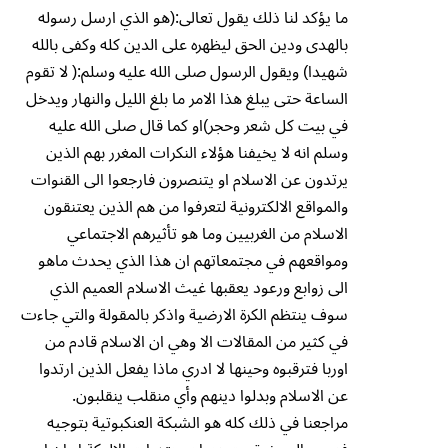
ما يؤكد لنا ذلك يقول تعالى:(هو الذي ارسل رسوله
بالهدى ودين الحق ليظهره على الدين كله وكفى بالله
شهيدا) ويقول الرسول صلى الله عليه وسلم:( لا تقوم
الساعة حتى يبلغ هذا الامر ما بلغ الليل والنهار ويدخل
في بيت كل شعر وحجر)او كما قال صلى الله عليه
وسلم انه لا يخيفنا هؤلاء النكرات المغرر بهم الذين
يرتدون عن الاسلام او يتنصرون فارجعوا الى القنوات
والمواقع الالكترونية لتعرفوا من هم الذين يعتنقون
الاسلام من الغربيين وما هو تأثيرهم الاجتماعي
ومواقعهم في مجتمعاتهم ان هذا الذي يحدث ماهو
الى زوابع ورعود يعقبها غيث الاسلام العميم الذي
سوف ينتظم الكرة الارضية واذكر بالمقولة والتي جاءت
في كثير من المقالات الا وهي ان الاسلام قادم من
اوربا فترقبوه وحينها لا ادري ماذا يفعل الذين ارتدوا
عن الاسلام وبدلوا دينهم وأي منقلب ينقلبون.
مراجعنا في ذلك كله هو الشبكة العنكبوتية بتوجيه