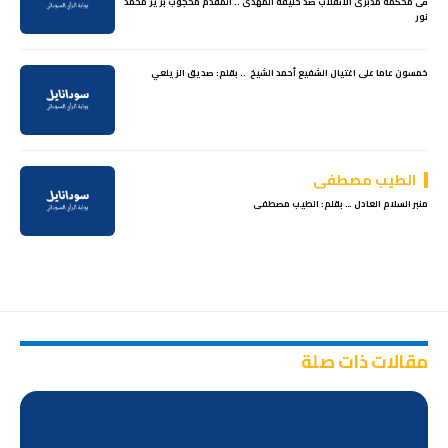
فى محكمة مدبرى الانقلاب ضد خليفة المهدى .. المقدم محجوب برير محمد
نور
خمسون عاما على اغتيال الشفيع أحمد الشيخ .. بقلم: صديق الزيلعي
الطيب مصطفى
منبر السلام العادل … بقلم: الطيب مصطفى
مقالات ذات صلة