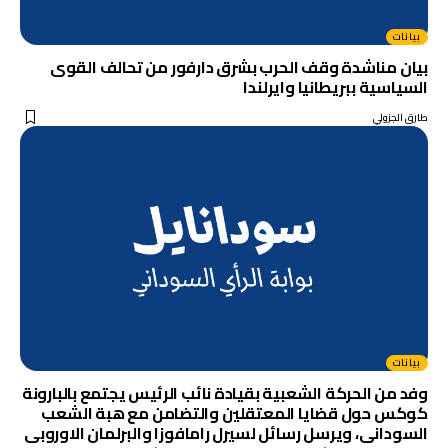
بيانات
بيان مناشدة وقف الحرب بشرق دارفور من تحالف القوى
السياسية ببريطانيا وايرلندا
طارق الجزولي
بيانات
وفد من الحركة الشعبية بقيادة نائب الرئيس يجتمع بالبارونة
كوكس حول قضايا المعتقلين والتضامن مع هبة الشعب
السودانى، ويرسل رسائل لسيرل رامافوزا والبرلمان الاوروبى