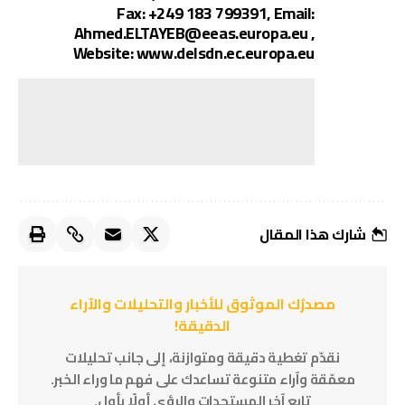
Fax: +249 183 799391, Email:
Ahmed.ELTAYEB@eeas.europa.eu ,
Website: www.delsdn.ec.europa.eu
شارك هذا المقال
مصدرُك الموثوق للأخبار والتحليلات والآراء
الدقيقة!
نقدّم تغطية دقيقة ومتوازنة، إلى جانب تحليلات
معمّقة وآراء متنوعة تساعدك على فهم ما وراء الخبر.
تابع آخر المستجدات والرؤى أولًا بأول.