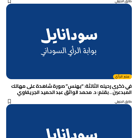
طارق الجزولي
منبر الرأي
في ذكرى رحيله الثالثة: “بهنس” صورة شاهدة على مهالك
المبدعين .. بقلم: د. محمد الواثق عبد الحميد الجريفاوي
طارق الجزولي