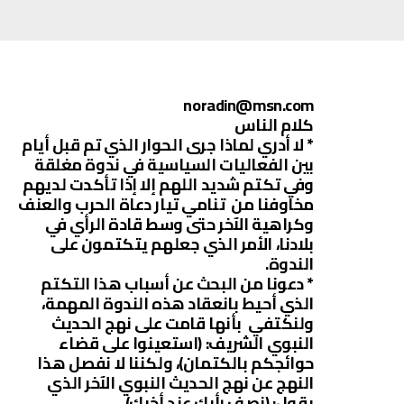
noradin@msn.com
كلام الناس
* لا أدري لماذا جرى الحوار الذي تم قبل أيام
بين الفعاليات السياسية في ندوة مغلقة
وفي تكتم شديد اللهم إلا إذا تأكدت لديهم
مخاوفنا من تنامي تيار دعاة الحرب والعنف
وكراهية الآخر حتى وسط قادة الرأي في
بلادنا، الأمر الذي جعلهم يتكتمون على
الندوة.
* دعونا من البحث عن أسباب هذا التكتم
الذي أحيط بانعقاد هذه الندوة المهمة،
ولنكتفي بأنها قامت على نهج الحديث
النبوي الشريف: (استعينوا على قضاء
حوائجكم بالكتمان)، ولكننا لا نفصل هذا
النهج عن نهج الحديث النبوي الآخر الذي
يقول: (نصف رأيك عند أخيك).