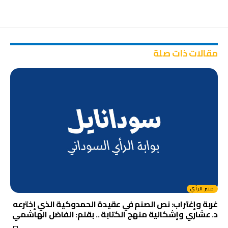
مقالات ذات صلة
منبر الرأي
غربة وإغتراب: نص الصنم في عقيدة الحمدوكية الذي إخترعه
د. عشاري وإشكالية منهج الكتابة .. بقلم: الفاضل الهاشمي