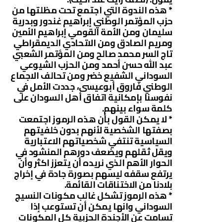
* هذه الندوة التي اجتمع تحت مظلتها من
حزب المؤتمر الوطني إبراهيم غندور وبدرية
سليمان ومن الأمة القومي إبراهيم الأمين
ومريم الصادق ومن الاتحادي الديمقراطي
تاج السر محمد صالح ومن المؤتمر الشعبي
عبد الله حسن أحمد ومن الحزب الشيوعي
السوداني الشفيع خضر ومن تحالف الاجماع
الوطني فاروق أبوعيسى، جددت الأمل في
نفوسنا بإمكانية اتفاق أهل السودان على
كلمة سواء بينهم.
* لا يمكن القول بأن هذه الرموز اجتمعت
بصفتها الشخصية لأنهم بدون خلفيتهم
السياسية تنتفي شخصياتهم الاعتبارية
ويقل ثقلهم ويضعف دورهم المنشود في
الحوار الأهم الذي نريده أن يتعزز اكثر وأن
يرتفع سقفه ليسهم بصورة جادة في إخراج
بلادنا من الاختناقات القائمة.
* هذه الرموز تشكل غالب مكونات النسيج
السوداني وانها يمكن أن تستوعب إذا
تسامت عن الأجندة الحزبية كل المكونات