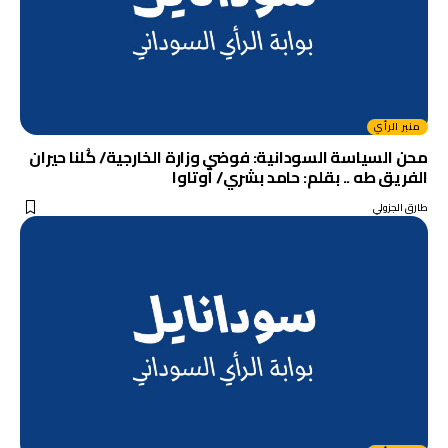
منبر الرأي
محن السياسة السودانية: فوضي وزارة الخارجية/ كُلنا حيران
الفريق طه .. بقلم: حامد بشري/ أوتاوا
طارق الجزولي