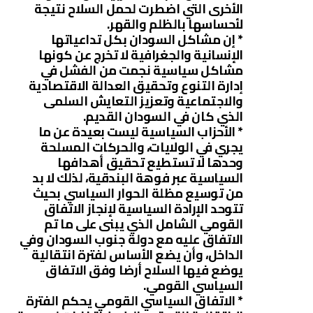
الأخرى التي اضطرت لحمل السلاح نتيجة
لأحساسها بالظلم والقهر.
* إن مشاكل السودان بكل تداعياتها
الإنسانية والجغرافية لا تخرج عن كونها
مشاكل سياسية نجمت من الفشل في
إدارة التنوع وتحقيق العدالة الاقتصادية
والاجتماعية وتعزيز التعايش السلمى
الذي كان في السودان القديم.
* الأحزاب السياسية ليست بعيدة عن ما
يجري في الولايات، والحركات المسلحة
وحدها لا تستطيع تحقيق أهدافها
السياسية عبر فوهة البندقية، لذلك لا بد
من توسيع مظلة الحوار السياسي بحيث
تتوحد الإرادة السياسية لإنجاز الاتفاق
القومي الشامل الذي يبنى على ما تم
الاتفاق عليه مع دولة جنوب السودان وفي
الداخل، وأن يضع الأساس لفترة انتقالية
يوضع فيها السلاح أرضا وفق الاتفاق
السياسي القومي.
* الاتفاق السياسي القومي يحكم الفترة