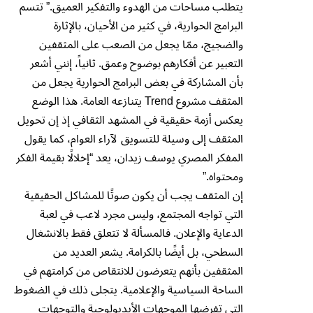
يتطلب مساحات من الهدوء والتفكير العميق.” تتسم
البرامج الحوارية، في كثير من الأحيان، بالإثارة
والضجيج، ممّا يجعل من الصعب على المثقفين
التعبير عن أفكارهم بوضوح وعمق. ثانياً، إنني أشعر
بأن المشاركة في بعض البرامج الحوارية يجعل من
المثقف مشروع Trend يتنازعه العامة. هذا الوضع
يعكس أزمة حقيقية في المشهد الثقافي إذ إن تحويل
المثقف إلى وسيلة للتسويق لآراء العوام، كما يقول
المفكر المصري يوسف زيدان، يعد “إخلالًا بقيمة الفكر
ومحتواه.”
إن المثقف يجب أن يكون صوتًا للمشاكل الحقيقية
التي تواجه المجتمع، وليس مجرد لاعب في لعبة
الدعاية والإعلان. فالمسألة لا تتعلق فقط بالانشغال
السطحي، بل أيضًا بالكرامة. يشعر العديد من
المثقفين بأنهم يتعرضون للانتقاص من كرامتهم في
الساحة السياسية والإعلامية. يتجلى ذلك في الضغوط
التي تفرضها الموجهات الأيديولوجية والتوجهات