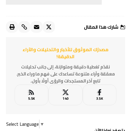
شارك هذا المقال
مصدرُك الموثوق للأخبار والتحليلات والآراء
الدقيقة!
نقدّم تغطية دقيقة ومتوازنة، إلى جانب تحليلات
معمّقة وآراء متنوعة تساعدك على فهم ما وراء الخبر.
تابع آخر المستجدات والرؤى أولًا بأول.
5.5K
140
3.5K
Select Language
▼
يتصفح زوارنا الآن