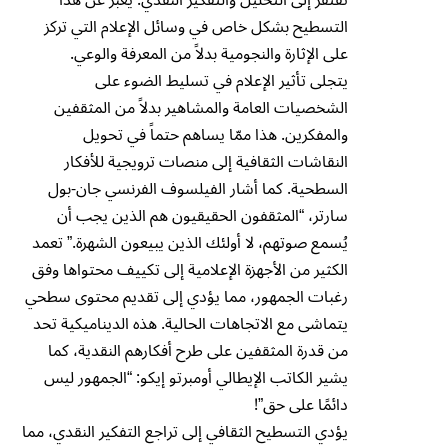
التسطيح بشكل خاص في وسائل الإعلام التي تركز
على الإثارة والنجومية بدلاً من المعرفة والوعي.
يتجلى تأثير الإعلام في تسليط الضوء على
الشخصيات العامة والمشاهير بدلاً من المثقفين
والمفكرين. هذا ممّا يساهم حتماً في تحويل
النقاشات الثقافية إلى منصات ترويجية للأفكار
السطحية. كما أشار الفيلسوف الفرنسي جان-بول
سارتر، “المثقفون الحقيقيون هم الذين يجب أن
يُسمع صوتهم، لا أولئك الذين يبيعون الشهرة.” تعمد
الكثير من الأجهزة الإعلامية إلى تكييف محتواها وفق
رغبات الجمهور، مما يؤدي إلى تقديم محتوى سطحي
يتماشى مع الاتجاهات الحالية. هذه الديناميكية تحد
من قدرة المثقفين على طرح أفكارهم النقدية، كما
يشير الكاتب الإيطالي أومبرتو إيكو: “الجمهور ليس
دائمًا على حق”!
يؤدي التسطيح الثقافي إلى تراجع التفكير النقدي، مما