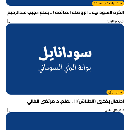
منشورات غير مصنفة
الكرة السودانية .. البوصلة الضائعة ! .. بقلم: نجيب عبدالرحيم
نجيب عبدالرحيم
منبر الرأي
احتفال بذكرى (الطناش) !! .. بقلم: د. مرتضى الغالي
د. مرتضى الغالي