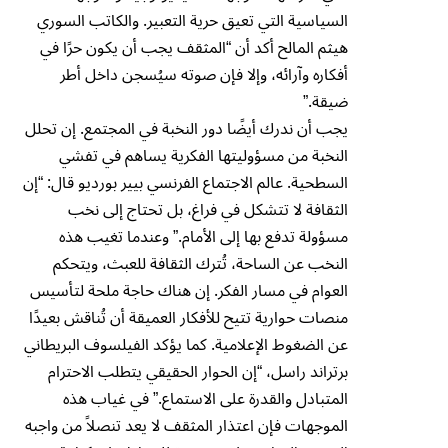
السياسية التي تعيق حرية التعبير. والكاتب السوري
هيثم المالح أكد أن “المثقف يجب أن يكون حرًا في
أفكاره وآرائه، وإلا فإن صوته سيُسجن داخل أطر
ضيقة.”
يجب أن ندرك أيضًا دور النخبة في المجتمع. إن تحلل
النخبة من مسؤوليتها الفكرية يساهم في تفشي
السطحية. عالم الاجتماع الفرنسي بيير بورديو قال: “إن
الثقافة لا تتشكل في فراغ، بل تحتاج إلى نخب
مسؤولة تدفع بها إلى الأمام.” وعندما تغيب هذه
النخب عن الساحة، تُترك الثقافة للعبث، ويتحكم
العوام في مسار الفكر. إن هناك حاجة ملحة لتأسيس
منصات حوارية تتيح للأفكار العميقة أن تُناقش بعيدًا
عن الضغوط الإعلامية. كما يؤكد الفيلسوف البريطاني
برتراند راسل، “إن الحوار الحقيقي يتطلب الاحترام
المتبادل والقدرة على الاستماع.” في غياب هذه
الموجهات فإن اعتذار المثقف لا يعد تنصلاً من واجبه