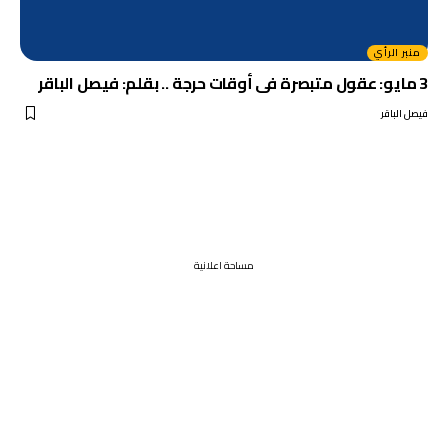
منبر الرأي
3 مايو: عقول متبصرة فى أوقات حرجة .. بقلم: فيصل الباقر
فيصل الباقر
مساحة اعلانية