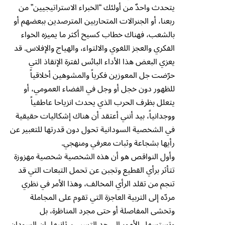
يتحدث واحدٌ من أولئك “الخبراء الاستراتيجيين” من
ربعنا، أو الجنرالات المتحاربين المترصدين ببعضهم أو
بالشعب، فهناك خطاب كسيح أكثر ما يميزه الخواء
الفكري والعجز اللغوي والالتواء، والهياج والإفلاس. قد
يعزي البعض هذا الأداء البائس لفترة الإنقاذ التي
حرّضت جل المعوزين فكرياً والمشوهين أخلاقياً
للظهور دون خجل أو وجل في الفضاء العمومي، أو
يتعلل بظرف الحرب الذي يحدث انزياحا عاطفياً
ووجدانياً، بيد أنني أعتقد أن هناك إشكاليات حقيقية
في الشخصية السودانية تحول دون قدرتها للتعبير عن
رأيها بشجاعة وثبات معرفي ومنهجي.
وأول النواقص هو أن هذه الشخصية شخصية مهزوزة
تتأثر برأي القطيع وتجبن عن تحمل التبعات التي قد
تنجم من تقلد الرأي المخالف، وهذا الأمر في نظري
مردّه إلى التربية العاجزة التي تقوم على المجاملة
وتخشى المفاصلة أو حتى مجرد المناظرة، بل
وتستسهل الأمور إلى حد التسيب. ثانيها، إن السودان