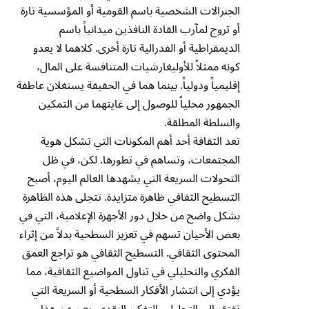
الجنرالات الشخصية باسم القومية أو المؤسسية تارة
أو تروج لمآرب القادة النافذين ميدانياً باسم
الديمقراطية أو الفدرالية تارة أخرى. كلاهما لا يعدو
كونه ممثلاً للأوليغارشيات المتنافسة على المال،
إقليمياً ودولياً. بينما هما في الحقيقة يستغلان عاطفة
الجمهور محلياً للوصول إلى غايتهما من التمكين
والسلطة المطلقة.
تعد الثقافة أحد أهم المكونات التي تشكل هوية
المجتمعات، وتساهم في تطورها. لكن، في ظل
التحولات السريعة التي يشهدها العالم اليوم، أصبح
التسطيح الثقافي ظاهرة متزايدة. تتجلى هذه الظاهرة
بشكل واضح من خلال دور الأجهزة الإعلامية، التي في
بعض الأحيان تسهم في تعزيز السطحية بدلاً من إثراء
المحتوى الثقافي. التسطيح الثقافي هو تراجع العمق
الفكري والتحليلي في تناول المواضيع الثقافية، مما
يؤدي إلى انتشار الأفكار السطحية أو السريعة التي
تفتقر إلى التحليل والتفكير النقدي. يعبر عن هذا