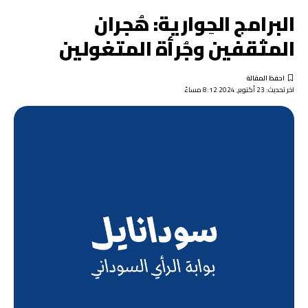
البرامج الحِوارية: هُجران
المثقفين وجُرأة المتغولين
اخر تحديث: 23 أكتوبر, 2024 8:12 مساءً