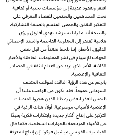
افتقر ولعقود عديدة إلى مؤسسات بحثية أو ثقافية
تحث المساهمين والمنتمين للفضاء المعرفي على
التفكير النقدي والجمعي المتسم بالصبغة التشاركية.
والنتيجة أننا ما زلنا نسترشد بهدي أقاويل ورؤى
هلامية تفتقر إلى المعلومة الفاحصة والسند الإحصائي
الدقيق. الأخطر، إننا نلحظ تعمّداً من قبل بعض
الجهات للإسهام في نشر المعلومات الخاطئة والأخبار
الكاذبة، الأمر الذي يزيد من انعدام الثقة في المصادر
الثقافية والإعلامية.
بالرغم عن هذه الرؤية الناقدة لموقف المثقف
السوداني عموماً، فقد يكون من الواجب علينا أن
نلتمس العذر لبعض زملائنا الذين هجروا المنصات
الإعلامية لأسباب موضوعية. أولاً، هناك الرغبة في
التركيز على إنتاج أفكار جديدة وابتكارات فكرية بعيدًا
عن الأجواء المزدحمة بالحوارات السطحية. فكما قال
الفيلسوف الفرنسي ميشيل فوكو: “إن إنتاج المعرفة