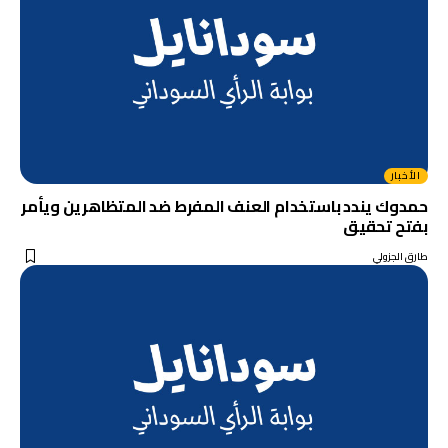
الأخبار
حمدوك يندد باستخدام العنف المفرط ضد المتظاهرين ويأمر
بفتح تحقيق
طارق الجزولي