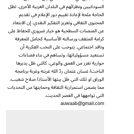
السودانيين ونظرائهم في البلدان العربية الأخرى، تظل
الحاجة ملحة لإعادة تقييم دور الإعلام في تقديم
المحتوى الثقافي وتعزيز التفكير النقدي. إن الابتعاد
عن المنصات السطحية هو خيار ضروري للحفاظ على
كرامة المثقف ورسالته الأساسية كحامل للمعرفة
وناقد اجتماعي. يتوجب على النخب الفكرية أن
تستعيد مسؤولياتها، وتساهم في بناء فضاءات
حوارية تعزز من العمق والوعي، كالتي ظل يديرها
الباحث/ غسان عثمان ردّ الله غربته وغربة برنامجه
الوراق او تلك التي ظل يبثها الأستاذ/ صلاح شعيب،
مما يضمن استمرارية الثقافة وحمايتها من التحديات
التي تواجهها في العصر الحديث.
auwaab@gmail.com