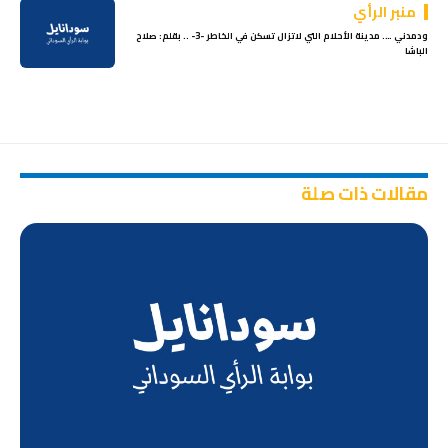
منبر الرأي
ودمدني …. مدينة الأحلام التي لاتزال تسكن في الخاطر -3- .. بقلم: صلاح
الباشا
مقالات ذات صلة