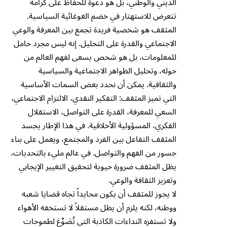
الديني والوطني، بل هو دعوة للحفاظ على كرامة
تتعرض للاستهتار في خضم الغوغائية السياسية.
المثقف هو شخصية فريدة تجمع بين المعرفة والوعي
الاجتماعي والقدرة على التحليل. إنه ليس مجرد حامل
للمعلومات، بل هو شخص يسعى لفهم العالم من
حوله، وتحليل الظواهر الاجتماعية والسياسية
والثقافية. يمكن أن نحدد بعض السمات الأساسية
التي تميز المثقف: التفكير النقدي، الالتزام الاجتماعي،
السعي للمعرفة، القدرة على التواصل، الاستقلال
الفكري، المسؤولية الأخلاقية. في هذا الإطار يجسد
المثقف التفاعل بين الفرد والمجتمع، ويعمل على بناء
جسور من الفهم والتواصل. في عالم مليء بالتحديات،
يظل المثقف ضرورة حيوية لتحقيق التغيير الإيجابي
وتعزيز الثقافة والوعي.
لا يجوز للمثقف أن يكون محايداً تجاه قضايا شعبه
ووطنه، لكنه يلزم أن يظل مستقلاً لا تستخفه الأهواء
ولا تستفزه النداءات الكاذبة التي تُصَوِّغ لطموحات