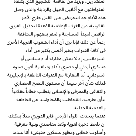
المقتدرين، ویزید من تفاقمه التشجيع الذي یتلقاه
المتواطئون مع أفانين الجهل والرذيلة والذي وصل
هذه الأيام حد التحريض على القتل خارج الأطر
القانونية، من الغرف الإعلامية المُعدة لتخذيل الفريق
الرافض لمبدأ المساجلة والمقر بمفهوم المثاقفة.
رغماً عن ذلك فإنا نرى أن أداء الشعوب العربية الأخرى
في كافة القنوات يعتبر أفضل بكثير من أداء
السودانيين، إذ لا يمكن مقارنة أداء سياسي أو
عسكري أردني أو مصري بأداء زميله ولا أقول صنوه
السوداني. أما المقارنة مع القنوات الناطقة بالإنجليزية
فذلك شأن أخر سيما أن مستوى النضج الحضاري
والثقافي والمعرفي والإنساني يتطلب خطاباً عقلانياً
ينأى بطرفيه، المُخاطَب والمُخاطِب، عن العاطفة
والعدمية الجدلية.
عندما يتحدث اللواء الأردني فايز الدويري مثلاً يمكنك
ان تلحظ ذخيرة لغوية وبُعد مقاصدي وبنية معرفية
وأسلوب خطابي ومظهر عسكري حقيقي؛ أمّا عندما