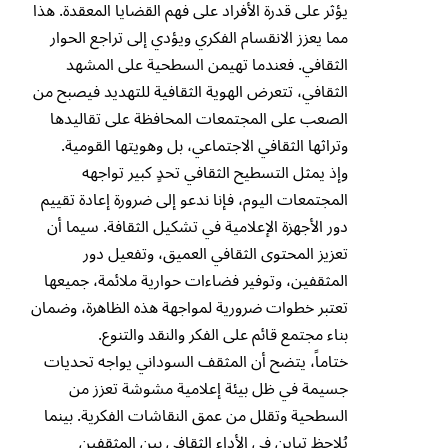
يؤثر على قدرة الأفراد على فهم القضايا المعقدة. هذا
مما يعزز الانقسام الفكري ويؤدي إلى تراجع الحوار
الثقافي. فعندما تهيمن السطحية على المشهد
الثقافي، تتعرض الهوية الثقافية للتهديد فيصبح من
الصعب على المجتمعات المحافظة على تقاليدها
وتراثها الثقافي الاجتماعي، بل وهويتها القومية.
وإذ يمثل التسطيح الثقافي تحدٍ كبير تواجهه
المجتمعات اليوم، فإنا ندعو إلى ضرورة إعادة تقييم
دور الأجهزة الإعلامية في تشكيل الثقافة. سيما أن
تعزيز المحتوى الثقافي العميق، وتفعيل دور
المثقفين، وتوفير فضاءات حوارية ملائمة، جميعها
تعتبر خطوات ضرورية لمواجهة هذه الظاهرة، وضمان
بناء مجتمع قائم على الفكر والنقد والتنوع.
ختاماً، يتضح أن المثقف السوداني يواجه تحديات
جسيمة في ظل بيئة إعلامية مشوشة تعزز من
السطحية وتقلل من عمق النقاشات الفكرية. بينما
يُلاحظ تباين في الأداء الثقافي بين المثقفين