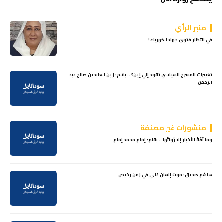
منبر الرأي
في انتظار فتوى جهاد الكهرباء!
تغييرات المسرح السياسي تقود إلي إين؟ .. بقلم: زين العابدين صالح عبد
الرحمن
منشورات غير مصنفة
وما آفَةُ الأَخبار إلا رُواتُها .. بقلم: إمام محمد إمام
هاشم صديق: موت إنسان غالي في زمن رخيص