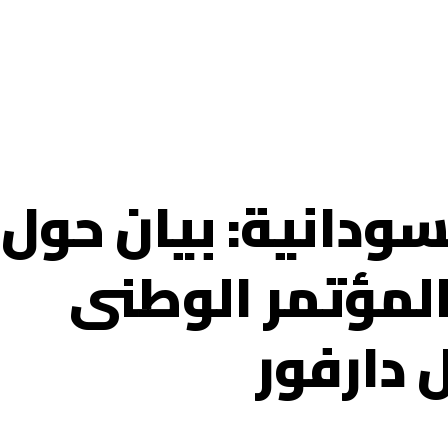
لسودانية: بيان حول
لمؤتمر الوطنى
دارفور