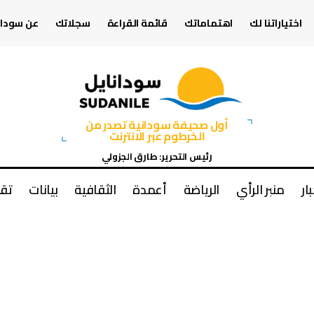
اختياراتنا لك
اهتماماتك
قائمة القراءة
سجلاتك
عن سودان
أول صحيفة سودانية تصدر من
الخرطوم عبر الانترنت
رئيس التحرير: طارق الجزولي
بار
منبر الرأي
الرياضة
أعمدة
الثقافية
بيانات
تقا