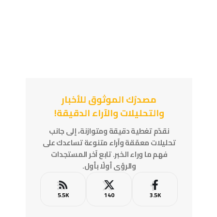
مصدرُك الموثوق للأخبار
والتحليلات والآراء الدقيقة!
نقدّم تغطية دقيقة ومتوازنة، إلى جانب
تحليلات معمّقة وآراء متنوعة تساعدك على
فهم ما وراء الخبر. تابع آخر المستجدات
والرؤى أولًا بأول.
5.5K
140
3.5K