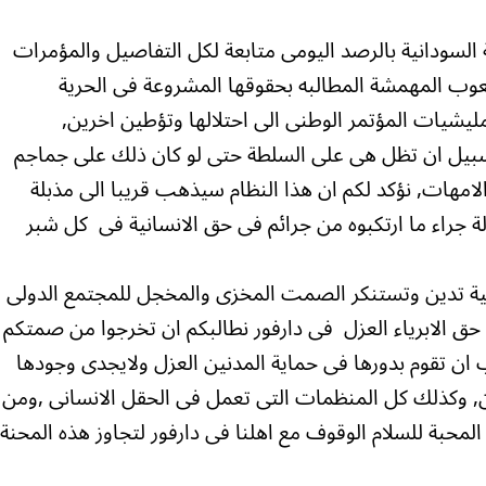
ية السودانية بالرصد اليومى متابعة لكل التفاصيل والمؤمرات
شعوب المهمشة المطالبه بحقوقها المشروعة فى الحرية
يشيات المؤتمر الوطنى الى احتلالها وتؤطين اخرين,
ى سبيل ان تظل هى على السلطة حتى لو كان ذلك على جماجم
الامهات, نؤكد لكم ان هذا النظام سيذهب قريبا الى مذبلة
ة جراء ما ارتكبوه من جرائم فى حق الانسانية فى كل شبر
ودنية تدين وتستنكر الصمت المخزى والمخجل للمجتمع الدولى
ى حق الابرياء العزل فى دارفور نطالبكم ان تخرجوا من صمتكم
جب ان تقوم بدورها فى حماية المدنين العزل ولايجدى وجودها
نين, وكذلك كل المنظمات التى تعمل فى الحقل الانسانى ,ومن
محبة للسلام الوقوف مع اهلنا فى دارفور لتجاوز هذه المحنة