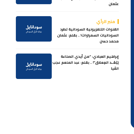
عثمان
منبر الرأي
القنوات التلفزيونية السودانية تطرد
السودانيات السمراوات! .. بقلم: عثمان
محمد حسن
إبراهيم العبادي: “من أيدي الصناعة
يَبْعُــد المِعلاق”! .. بقلم: عبد المنعم عجب
الفَيا