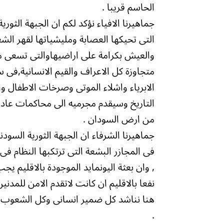
الحاسم قريبا .
جماهيرنا الافياء نؤكد لكم ان الجبهة الثور
التى تحيكها العصابة ومليشياتها لقهر ال
والعيش بكرامة على اراضيهاوالتى تسعى مل
متجاوزة كل الاعراف والقيم الانسانية,ف
الابرياء واشلاء الموتى وصرخات الاطفال و
التاريخ وسيقدم مجرميه الى محاكمات عادل
من ارض السودان .
جماهيرنا الشرفاء ان الجبهة الثورية الس
فى المجازر البشعة التى ترتكبها النظام ف
, وان بعثة اليونمايد الموجودة بالاقليم ي
نفعا بالاقليم ان كانت لاتقدم الامن للمد
هنا نناشد كل ضمير انسانى وكل الشعوب ال
.