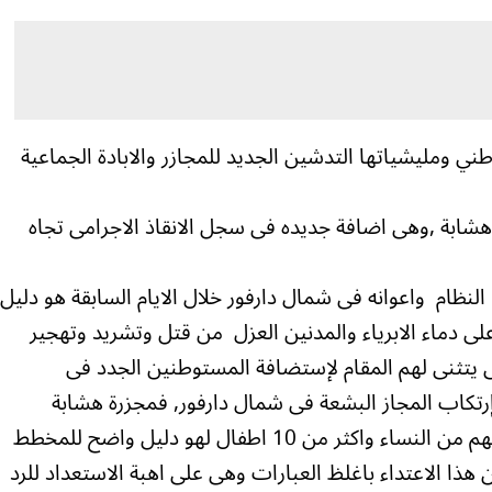
طني ومليشياتها التدشين الجديد للمجازر والابادة الجماعية
ابة ,وهى اضافة جديده فى سجل الانقاذ الاجرامى تجاه
النظام واعوانه فى شمال دارفور خلال الايام السابقة هو دليل
على دماء الابرياء والمدنين العزل من قتل وتشريد وتهجير
 يتثنى لهم المقام لإستضافة المستوطنين الجدد فى
تكاب المجاز البشعة فى شمال دارفور, فمجزرة هشابة
بالامس والتى راح ضحاياها 70قتيلا 20منهم من النساء واكثر من 10 اطفال لهو دليل واضح للمخطط
ين هذا الاعتداء باغلظ العبارات وهى على اهبة الاستعداد للرد