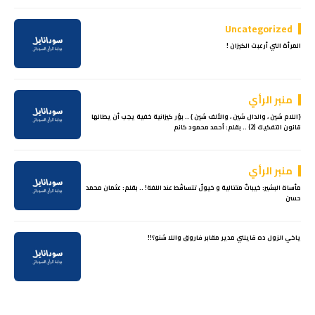
Uncategorized
المرأة التي أرعبت الكيزان !
منبر الرأي
{اللام شين ، والدال شين ، والألف شين } .. بؤر كيزانية خفية يجب أن يطالها
قانون التفكيك (2) .. بقلم: أحمد محمود كانم
منبر الرأي
مأساة البشير: خيباتٌ متتالية و خيولٌ تتساقُط عند اللفة! .. بقلم: عثمان محمد
حسن
ياخي الزول ده قايلني مدير مقابر فاروق واللا شنو؟!!