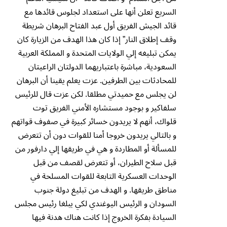
السريع تعلن أنها على استعداد لجلوس قائدها مع
قائد الجيش الفريق أول عبد الفتاح البرهان شريطة
وقف إطلاق النار” إذا كان هذا الهدف من الزيارة كان
يمكن تبليغه إلي الولايات المتحدة و المملكة العربية
السعودية، مباشرة باعتباريهما الدولتان الراعيتان
للمحادثات بين الطرفين. عزت يعلم يقينا أن البرهان
لن يجلس مع حميدتي مطلقا. لكن عزت قال للرئيس
سلفاكير و بوجود مستشاره الأمني الفريق توت
قلواك، أنهم لا يريدون خسائر كبيرة في صفوف قواتهم
و بالتالي يريدون خروجا أمنا للقوات دون أن تتعرض
للمسألة أو المطاردة و هي في طريقها إلي دارفور من
قبل سلاح الطيران، أو تتعرض لقصف من قبل
الوحدات العسكرية التابعة للقوات المسلحة في
مناطق طريقها. و الهدف من تبليغ دولة جنوب
السودان و الرئيس اليوغندي لكي يبلغا رئيس مجلس
السيادة بفكرة الخروج إذا كانت هناك هدنة فيها