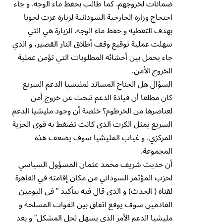
ضمانات لخروجهم. كما طالب بحفظ ماء الوجه. و جاء
احتجاج وزارة الخارجية السودانية لزيارة عزت لجوبا
بهدف التغطية و حفظ ماء الوجه. الزيارة هي التي
سهلت عملية توقيع وقف أطلاق النار القصير، و الذي
جاء يحمل بين أحشائه المطلوبات التي تؤمن عملية
الخروج الأمن.
السؤال هل الجناح المساند لمليشيا الدعم السريع
كان مطلعا أن قيادة الدعم تبحث عن خروج أمن
لعناصرها من الخرطوم؟ خلصة أن وجود مليشيا الدعم
السريع يمثل الكرت الذي كانت تضغط به قوى الحرية
المركزي، و غياب المليشيا سوف يضعف هذه
المجموعة.
أن حديث شريف محمد عثمان المسؤول السياسي
لحزب المؤتمر السوداني من مكان إقامته في القاهرة
لقناة ( الحدث) و الذي قال فيه بتأكيد ” في اليومين
القادمين سوف يوقع اتفاق بين القوات المسلحة و
مليشيا الدعم الأمر الذي يسهل لحل المشكل” و بعد