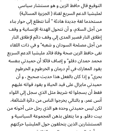
التوقيع قال حافظ الزين و هو مستشار سياسي
لمليشيا الدعم السريع لقناة ( الجزيرة المسائية)
مستخدما لغة جديدة هادئة ” أننا نتطلع إلي حوار بناء
من أجل السلام، و أن تتحول الهدنة الإنسانية و وقف
إطلاق النار قصير المدى إلي وقف دائم لإطلاق النار
من أجل مصلحة السودان و شعبه” و في ذات اللقاء
نفى حافظ الزين صحة وفاة قائد مليشيا الدعم السريع
محمد حمدان دقلو” و إضاف قائلا أن حميدتي بنفسه
يقود المعارك في أم درمان و الخرطوم و الخرطوم
بحري” و إذا كان بالفعل هذا حديث صحيح ، و أن
حميدتي مايزال على قيد الحياة و يقود قواته عليهم
فقط أن يسجلوا له شريط مثل الذي سجل إلي اللواء
أنس عمر، و بالتالي يخرجوا الناس من دائرة الشائعة،
لكن ليس حميدتي وحده هو الذي رحل حتى أخوته من
بيت دقلو. و ما يتعلق بذهن المجموعة السياسية و
المستشارين الذين يتحلقون حول المليشيا حركتهم