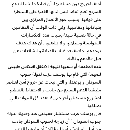
أمنة للخروج دون مساءلتها. أن قيادة مليشيا الدعم
السريع تعلم تماما ليس لديها القدرة على السيطرة
على قواتها، بسبب عجز الاتصال المركزي بين
بقياداتها ومقاتليها، وفي ذات الوقت أن المقاتلين
في حالة نفسية سيئة بسبب هذه الانكسارات
المتواصلة وسطهم، و لا يشعرون أن هناك هدف
يوحدهم، خاصة بعد غياب القيادة و الشائعات عن
قتل قائدهم و نائبه.
هذه المقدمة أو سميها نتيجة الاتفاق انعكاس طبيعي
للمهمة التي قام بها يوسف عزت لدولة جنوب
السودان و يوغندا، و التي تبحث عن خروج أمن لعناصر
مليشيا الدعم السريع من جانب و الاحتفاظ بالتنظيم
لمشروع مستقبلي أخر حتى لا يفقد كل الثروات التي
يمتلكها.
قال يوسف عزت مستشار حميدتي عند وصوله لدولة
جنوب السودان ” أن زيارته لجنوب السودان جاءت
من أجل السلام” و أضاف قائلا ” أن مليشيا الدعم