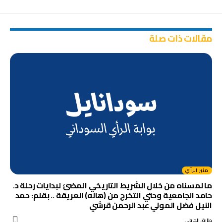
مقالات ذات صلة
منبر الرأي
ما لمسناه من خلال الشريط التاريخي المضئ لبدايات رحلة د.
حامد الجامعية وحتي التخرج من (هاله) العريقة .. بقلم: حمد
النيل فضل المولي عبد الرحمن قرشي
طارق الجزولي