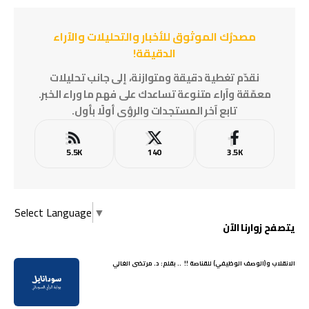
مصدرُك الموثوق للأخبار والتحليلات والآراء
الدقيقة!
نقدّم تغطية دقيقة ومتوازنة، إلى جانب تحليلات
معمّقة وآراء متنوعة تساعدك على فهم ما وراء الخبر.
تابع آخر المستجدات والرؤى أولًا بأول.
5.5K
140
3.5K
Select Language
▼
يتصفح زوارنا الآن
الانقلاب و(الوصف الوظيفي) للقناصة !! .. بقلم: د. مرتضى الغالي