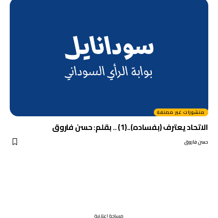
منشورات غير مصنفة
الاتحاد يعترف (بفساده)..(1) .. بقلم: حسن فاروق
حسن فاروق
مساحة اعلانية