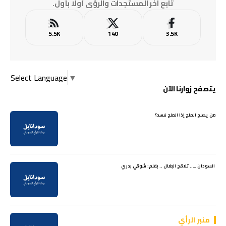
تابع آخر المستجدات والرؤى أولًا بأول.
5.5K
140
3.5K
Select Language
▼
يتصفح زوارنا الآن
من يصلح الملح إذا الملح فسد؟
السودان ….. تلاقح البغال .. بقلم: شوقي بدري
منبر الرأي