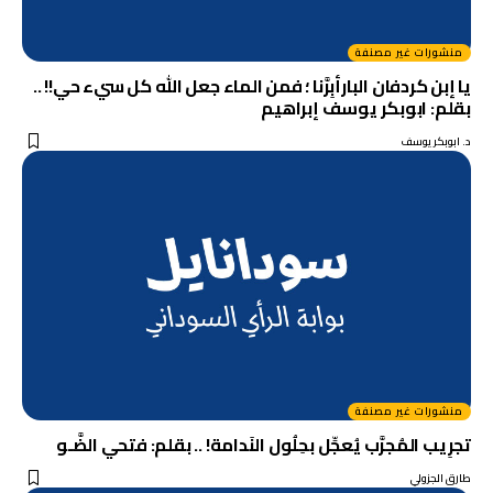
منشورات غير مصنفة
يا إبن كردفان البارأبِرَّنا ؛ فمن الماء جعل الله كل سيء حي!! ..
بقلم: ابوبكر يوسف إبراهيم
د. ابوبكر يوسف
منشورات غير مصنفة
تجرِيب المُجرَّب يُعجِّل بحِلُول النَدامة! .. بقلم: فتحي الضَّـو
طارق الجزولي