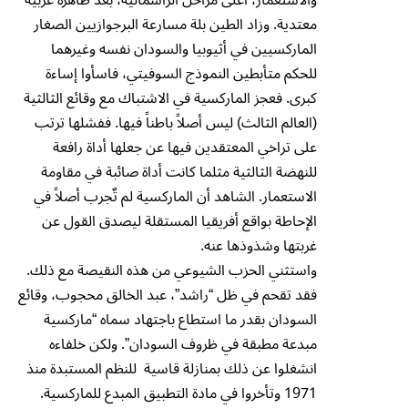
معتدية. وزاد الطين بلة مسارعة البرجوازيين الصغار
الماركسيين في أثيوبيا والسودان نفسه وغيرهما
للحكم متأبطين النموذج السوفيتي، فاسأوا إساءة
كبرى. فعجز الماركسية في الاشتباك مع وقائع الثالثية
(العالم الثالث) ليس أصلاً باطناً فيها. ففشلها ترتب
على تراخي المعتقدين فيها عن جعلها أداة رافعة
للنهضة الثالثية مثلما كانت أداة صائبة في مقاومة
الاستعمار. الشاهد أن الماركسية لم تٌجرب أصلاً في
الإحاطة بواقع أفريقيا المستقلة ليصدق القول عن
غربتها وشذوذها عنه.
واستثني الحزب الشيوعي من هذه النقيصة مع ذلك.
فقد تقحم في ظل “راشد”، عبد الخالق محجوب، وقائع
السودان بقدر ما استطاع باجتهاد سماه “ماركسية
مبدعة مطبقة في ظروف السودان”. ولكن خلفاءه
انشغلوا عن ذلك بمنازلة قاسية للنظم المستبدة منذ
1971 وتأخروا في مادة التطبيق المبدع للماركسية.