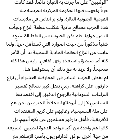
“الوثنيين” على ما جرت به العبارة دائماً. فقد كانت
حرباً واجهت فيها الحكومة المركزية العربسلامية
القومية الجنوبية الثائرة. ولم ير الناس في ملابسات
هذه الحرب مصالح مادية شكلت عظمة النزاع وعبأت
الناس حولها. فلم يكن الجنوب قبل النفط المٌستَجِد
شئياً مذكوراً من حيث الموارد التي تستأهل حرباً. ولما
غابت عن النزاع العظمة المادية السمينة بدا أن الأمر
كله أمر سيطرة واستعلاء وقهر ثقافي. وليس هذا كله
صحيحاً. ولا نريد له مع ذلك أن يستوقفنا هنا.
لم يفطن الحزب السادر في المعارضة العشواء أن نزاع
دارفور، على كراهته، رمي بثقل كبير لصالح تفسير
النزاعات السودانية بالرجوع الدقيق إلى اقتصادها
السياسي لا إلى أروماتها. فخلافاً للجنوبيين، من هم
على ملة المسيحية، وغالبهم على كريم المعتقدات
الأفريقية، فأهل دارفور مسلمون عن بكرة أبيهم. بل
كانوا هم واحدة من أكبر قواعد الدعوة لتطبيق الشريعة.
من جهة أخرى تواثق الدارفوريون بآصرة الإسلام مع