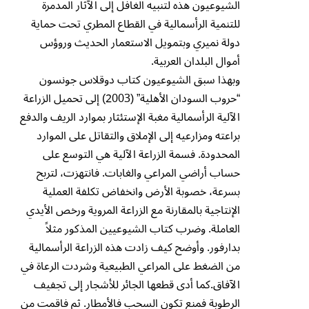
الشيوعيون هذه لتنبيه الغافل إلى الآثار المدمرة
للتنمية الرأسمالية في القطاع المطري تحت حماية
دولة نميري وبتمويل الاستعمار الحديث وروؤس
أموال البلدان العربية.
وبهذا سبق الشيوعيون كتاب دوقلاس جونسون
“حروب السودان الأهلية” (2003) إلى تحميل الزراعة
الآلية الرأسمالية مغبة الإستئثار بموارد الريف والدفع
براعته ومزارعيه إلى الإملاق والتقاتل على الموارد
المحدودة. فسمة الزراعة الآلية هي التوسع على
حساب أراضي المراعي والغابات. فانتهزت، لتربح
بسرعة، خصوبة الأرض وانخفاض تكلفة العملية
الإنتاجية بالمقارنة مع الزراعة المروية ورخص الأيدي
العاملة. وضرب كتاب الشيوعيين المذكور مثلاً
بدارفور. وأوضح كيف زادت هذه الزراعة الرأسمالية
من الضغط على المراعي الطبيعية وشردت الرعاة في
الآفاق.كما أدى قطعها الجائر للأشجار إلى تجفيف
الرطوبة فمنع تكون السحب فالأمطار. ثم فاقمت من