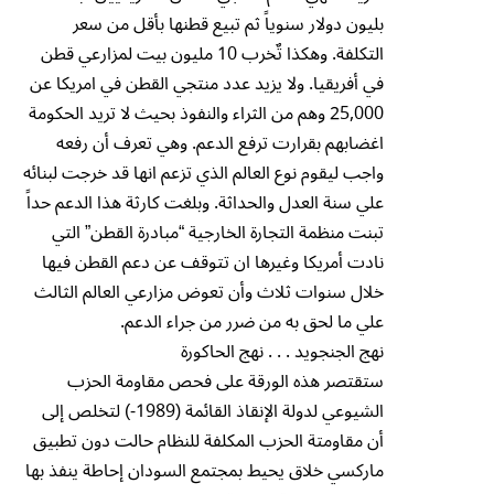
بليون دولار سنوياً ثم تبيع قطنها بأقل من سعر
التكلفة. وهكذا تٌخرب 10 مليون بيت لمزارعي قطن
في أفريقيا. ولا يزيد عدد منتجي القطن في امريكا عن
25,000 وهم من الثراء والنفوذ بحيث لا تريد الحكومة
اغضابهم بقرارت ترفع الدعم. وهي تعرف أن رفعه
واجب ليقوم نوع العالم الذي تزعم انها قد خرجت لبنائه
علي سنة العدل والحداثة. وبلغت كارثة هذا الدعم حداً
تبنت منظمة التجارة الخارجية “مبادرة القطن” التي
نادت أمريكا وغيرها ان تتوقف عن دعم القطن فيها
خلال سنوات ثلاث وأن تعوض مزارعي العالم الثالث
علي ما لحق به من ضرر من جراء الدعم.
نهج الجنجويد . . . نهج الحاكورة
ستقتصر هذه الورقة على فحص مقاومة الحزب
الشيوعي لدولة الإنقاذ القائمة (1989-) لتخلص إلى
أن مقاومتة الحزب المكلفة للنظام حالت دون تطبيق
ماركسي خلاق يحيط بمجتمع السودان إحاطة ينفذ بها