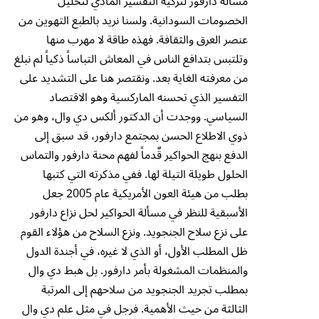
مسالة دارفور لتزكية التفسير المادي لتحليل
الخصومات السودانية. ولسنا نريد بالطبع التهوين من
عنصر العرق والثقافة. فهذه طاقة لا مهرب منها
وتلتبس بتدافع الناس في المعاش التباساً ذكياً لم نبلغ
من معرفته الغاية بعد. ونقتصر هنا على التشديد على
التفسير الذي تحسنه الماركسية وهو الاقتصاد
السياسي. ووجدت أن الدكتور ألكس دي وال، وهو من
ذوي الاطلاع الحسن بمجتمع دارفور، قد سبق إلى
الدفع بنهج الحواكير قٌدماً لفهم محنة دارفور والتماس
الحلول طويلة التيلة لها. ففي مذكرته التي كتبها
بطلب من هيئة العون الأمريكية عام 2005 جعل
الأسبقية للنظر في مسألة الحواكير لحل نزاع دارفور
على نزع سلاح الجنجويد. ونزع السلاح من هؤلاء القوم
ظل المطلب الأول، أو الذي لا غيره، في أجندة الدول
والمنظمات المشغولة بأمر دارفور. بل هبط دي وال
بمطلب تجريد الجنجويد من سلاحهم إلى المرتبة
الثالثة من حيث الأهمية. فرجل في مثل علم دي وال