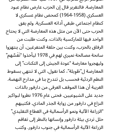
المعارضة. فالتقرير قال إن الحزب عارض نظام عبود
العسكري (1958-1964) كمحض نظام عسكري لا
كنظام اجتماعي طبقي أداته العسكرية. ولم يفق
الحزب حتى الآن من مثل هذه المعارضة التي لا يحتاج
الواحد فيها للماركسية بالذات. وكنت طلبت من
الرفاق بالحزب، وكنت بين حلقة المتفرغين، أن ينتهزوا
سانحة مصالحة نميري لهم في 1978 ليأخذوا “نَفَسٌهم”
وليهجروا معارضة “عودة الجيش إلى الثكنات” إلى
المعارضة ل”طَوِيلة”، كما نقول، التي لا تنتهي بسقوط
النظم الردئية فحسب بل تتدرج بنا في مدارج النهضة.
الغريبة أن هذا الموقف العرقي من دارفور بالذات
جديد على الشيوعيين. فحتى عام 1976 نظروا لبواكير
النزاع في دارفور من زواية الجذر المادي. فكتيبهم
“الزراعة الآلية ونمو الرأسمالية في القطاع التقليدي”
حلل تردي بيئة دارفور وإنسانها بالنظر إلى تفاقم
الزراعة الآلية الرأسمالية في جنوب دارفور. وكتب