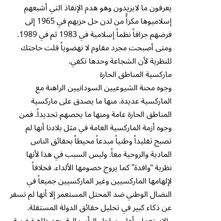
يعرفون ما لايريدون وهو هدم الإنقاذ التي أشبعهم
إسلاميوها مكراًً من لدن حل حزبهم في 1965 إلى
فرضهم جزافاً نظماً إسلامية في 1983 ثم في 1989.
ومتى أصبحت مجرد مقاوم لا نهضوياً قلت حاجتك
للنظرية لأن الشجاعة وحدها تكفي.
ماركسية المناطق الحارة
وجوه محنة الشيوعيين السودانيين الراهنة مع
الماركسية عديدة. منها ما يصدق على ماركسية
المناطق الحارة عامة ومنها ما يخصهم تحديداً. فمن
وجوه أزمة الماركسية العامة في مثل بلادنا أنها لم
تصبح تقليداً وطنياً مبدعاً محيطاً بحقائق الناس
المادية والروحية معاً. وليس السبب في هذا لأنها
نظرية “وافدة” كما يروج خصومها الألداء. فخلافاً
لإلهامها الماركسيين وغير الماركسيين جميعاً في
النضال الوطني ضد المحتل المستعمر إلا أنها لم تسفر
عن ذكاء كبير في تحليل حقائق الدولة المستقلة.
والاستعمار، أعلى مراحل الرأسمالية، بعد ظاهرة غربية