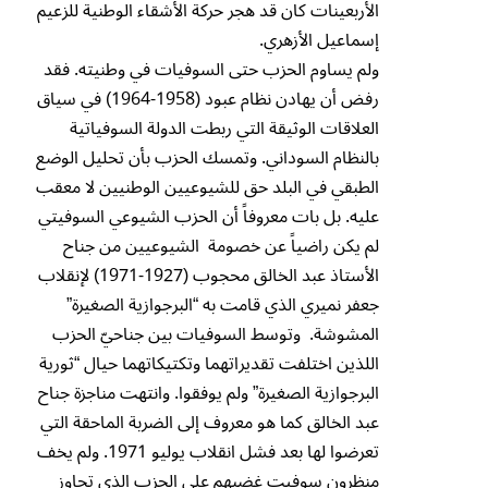
الأربعينات كان قد هجر حركة الأشقاء الوطنية للزعيم
إسماعيل الأزهري.
ولم يساوم الحزب حتى السوفيات في وطنيته. فقد
رفض أن يهادن نظام عبود (1958-1964) في سياق
العلاقات الوثيقة التي ربطت الدولة السوفياتية
بالنظام السوداني. وتمسك الحزب بأن تحليل الوضع
الطبقي في البلد حق للشيوعيين الوطنيين لا معقب
عليه. بل بات معروفاً أن الحزب الشيوعي السوفيتي
لم يكن راضياً عن خصومة الشيوعيين من جناح
الأستاذ عبد الخالق محجوب (1927-1971) لإنقلاب
جعفر نميري الذي قامت به “البرجوازية الصغيرة”
المشوشة. وتوسط السوفيات بين جناحيّ الحزب
اللذين اختلفت تقديراتهما وتكتيكاتهما حيال “ثورية
البرجوازية الصغيرة” ولم يوفقوا. وانتهت مناجزة جناح
عبد الخالق كما هو معروف إلى الضربة الماحقة التي
تعرضوا لها بعد فشل انقلاب يوليو 1971. ولم يخف
منظرون سوفيت غضبهم على الحزب الذي تجاوز