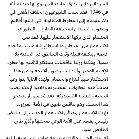
السوداني على النظرة المادية التى روج لها منذ نشأته
في 1946. فقد نسب الشيوعيون الخلاف الأهلي في
باكر عهدهم إلى الحظوظ المتفاوتة التي نالتها أقاليم
وشعوب السودان المختلفة بالنظر إلى التطور غير
المتساو الذي تركها الاستعمار عليها. فقد نمى
الاستعمار من المناطق ما استطاع إليه سبيلا بما خدم
غرضه وبتكلفة قليلة وترك المناطق غير الجاذبة بلا
تنمية. وهكذا ورثنا تناقضات يستكثر الإقليم بها حظوة
الإقليم المميز. وأراد الشيوعيون ألا يجعلوا من هذا
الاستكثار سبباً للنزاع والخصام. ولهذه الغاية بثوا وعياً
بمنشأ هذه الحظوات المحسودة وكابدوا لإعلاء قضية
التنمية والتنمية المٌستدرَكة. فقد تحسبوا أن يتفجر
هذا الحسد، وهو تناقض ثانوي في الأمة المرزوءة
بإرث الاستعمار وحبائل الاستعمار الجديد، إلى تناقض
رئيسي يفسد على الأمة الوعي بمحنتها وتَدَبٌر طرق
الخلاص منها.
تعاورت الحزب حالات من المغامرات السياسية زلزلته