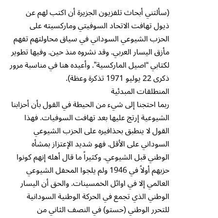
(سألتني أبحاث تلفزيون الجزيرة أن اكتب لهم عن
ذيول تهافت الاتحاد السوفيتي وماركسيته على
الحزب الشيوعي السوداني في سياق محاولتهم تفهم
مأزق اليسار العربي. وقد نشروه منذ حين. وفيها تطوير
لكتابي “اصيل الماركسية”. وأعيده هنا في مناسبة مرور
ذكرى 22 يوليو 1971 تذكرة وعظة).
المنطلقات المبدئية
ربما احتجنا إلى شيء من الحيطة في القول بأن أحزابنا
الشيوعية إرتج عليها بعد تهافت السوفيات. فهذا
القول لا ينطبق بحذافيره على الحزب الشيوعي
السوداني على الأقل. فهو شديد الإعتزاز بمشأه
الوطني قبل الشيوعي. وكثيراً ما قال أهله إنهم كونوا
حزبهم أولاً في 1946 ولم يلجوا المحفل الشيوعي
العالمي إلا في اوائل الخمسينات. والحق أن اليسار
الوطني الذي تجمع في الحركة الوطنية السودانية
للتحرر الوطني (حستو) في النصف الثاني من