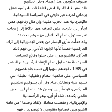
ضيوف مكرمون عند زعيمه. وحتى تعلقهم
بالديمقراطية الليبرالية هي قناعة قديمة وثمرة شغل
برلماني لحزب غير طرفي في السياسة السودانية.
فالإمبريالية عند الحزب مقيتة وإن مال رفاقهم، ممن
لجأوا إلى الغرب، غض الطرف عنها انزلاقاً إلى إعجاب
غير مسئول بنظام الحياة في مهاجرهم الجديدة.
وقد عدلَّت مأزق اليسار من بغض الإمبريالية إلى ترك
الماركسية قصداً لأنها الزاوية الأدني إلى فهم ذلك
المأزق. فالشيوعيون، متى حللوا وقائع السياسة
السودانية منذ حلول نظام الإنقاذ للرئيس عمر البشير
في 1989 ، تجدهم انتهوا إلى صب جام غضبهم
السياسي على ظلامية النظام وطفيلية الطبقة التي
تسهر عليه وتعتاش منه. وقل أن يسوقهم تحليلهم
الماركسي، فرضاً، إلى توطين هذا النظام في سياق
عالمي يكتنفه، شاء أم أبى، وهو الرأسمالية
والإمبريالية. وخفضت معاداة الإنقاذ وحدها ” من قامة
الشيوعيين فصاروا مقاومين لا نهضويين. فهم