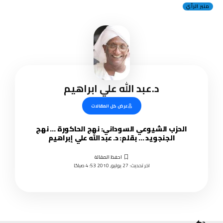
منبر الرأي
د.عبد الله علي ابراهيم
عرض كل المقالات
الحزب الشيوعي السوداني: نهج الحاكورة … نهج
الجنجويد … بقلم: د. عبد الله علي إبراهيم
اخر تحديث: 27 يوليو, 2010 4:53 صباحًا