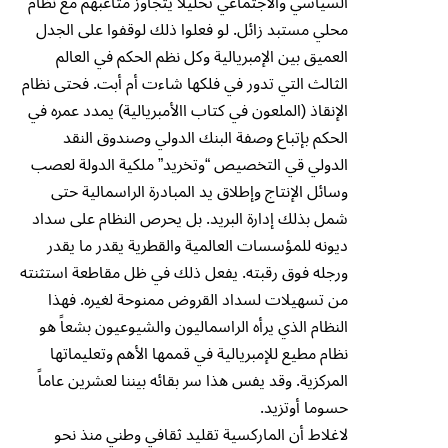
السياسي والاجتماعي تحليلاً يتجاوز متاعبهم مع نظام
محلي مستبد زائل. لو فعلوا ذلك لوقفوا على الجدل
العميق بين الإمبريالية وكل نظم الحكم في العالم
الثالث التي تدور في فلكها شاءت أم أبت. فحتى نظام
الإنقاذ (الملعون في كتاب االأمبريالية) يمدد عمره في
الحكم بإتباع وصفة البنك الدولي وصندوق النقد
الدولي قي التخصيص “وتخريد” ملكية الدولة لعصب
وسائل الإنتاج وإطلاق يد المبادرة الراسمالية حتى
شمل بذلك إدارة البريد. بل يحرص النظام على سداد
ديونه للمؤسسات العالمية والقطرية يقدر ما يقدر
ورجله فوق رقبته. يفعل ذلك في ظل مقاطعة استثنته
من تسهيلات لسداد القروض ممنوحة لغيره. فهذا
النظام الذي يرأه الراسماليون والشيوعيون بشعاً هو
نظام مطيع للإمبريالية في قممها الأهم وتعليماتها
المركزية. وقد يفس هذا سر بقائه بيننا لعشرين عاماً
حسوما أوتزيد.
لاغلاط أن الماركسية تقليد ثقافي وطني منذ نحو