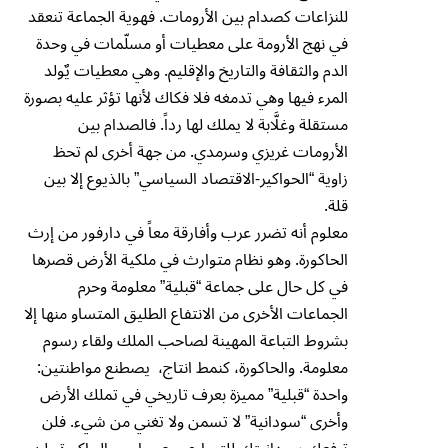
للنزاعات كصدام بين الأرومات. فهوية الجماعة تنعقد
في نهج الأرومة على معطيات أو مسلّمات في وحدة
الدم والثقافة والتاريخ والإقليم. وهي معطيات يٌولد
المرء فيها وهي تدمغه فلا فكاك لأنها تؤثر عليه بصورة
مستقلة وغلَّابة لا يملك لها رداً. فالصدام بين
الأرومات غريزي وسرمدي. من جهة أخرى لم تحظ
زاوية “الحواكير-الاقتصاد السياسي” بالذيوع إلا بين
قلة.
معلوم أنه تضرر عرب وأفارقة معاً في دارفور من إرث
الحاكورة. وهو نظام متوارث في ملكية الأرض قصرها
في كل حال على جماعة “قبلية” معلومة وحرم
الجماعات الأخرى من الانتفاع الطليق المتساو منها إلا
بشروط التباعة المهينة لصاحب الملك ولقاء رسوم
معلومة. والحاكورة، كنمط انتاج، يصطنع مواطنتين:
واحدة “قبلية” مميزة بعرف تاريخي في تملك الأرض
وأخرى “سودانية” لا تسمن ولا تغني من شيء. فلن