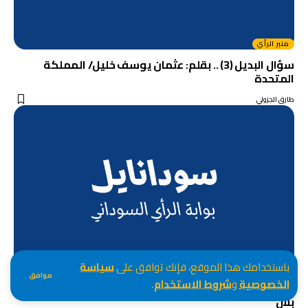
منبر الرأي
سؤال البديل (3) .. بقلم: عثمان يوسف خليل/ المملكة
المتحدة
طارق الجزولي
باستخدامك هذا الموقع، فإنك توافق على
سياسة
منبر الرأي
موافق
الخصوصية
و
شروط الاستخدام
.
كارثة السيول بين ندى القلعة وفرفور! .. بقلم: ضياء الدين
بلال