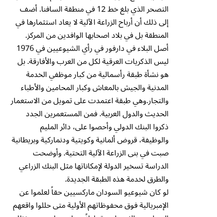
التصحر الذي بلغ خط 12 في منطقة السافنا. أضف
إلى ذلك أن أرباح الزراعة الآلية لا يعاد استثمارها في
المنطقة بل في بلاد اصحابها الوافدين من المركز.
أصل البلاء في دارفور في رأي الشيوعيين في 1976
ليس الذكريات العرقية لكل من العرب والأفارقة. بل
هو نشأة طبقة رأسمالية من كبار موظفي الخدمة
المدنية والجيش بالمعاش وكبار المحامين والأطباء
والتجار.وهي طبقة اعتمدت على تمويل من الاستعمار
الحديث والدول العربية. فمن المستعمرين الجدد
ذكروا البنك الدولي وأحصوا على، دائر المليم
والوظيفة، قروض ألمانية وكويتية ودنماركية وبريطانية
صبت في بنى الزراعة الآلية التحتية. وأوضحت
الدراسة تسخير الدولة لإمكاناتها مثل البنك الزراعي
والطرق لخدمة هذه الطبقة الجديدة.
لو كان شيوعيو السودان ماركسيين حقاً لعلموا عن
الإمبريالية فوق محفوظاتهم الأولية متى حللوا واقعهم