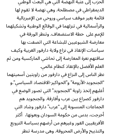
الحزب إلى عتبة النهضة التي هي البعث الوطني
الديمقراطي في مصطلحة. وهي نهضة لا تقوم لها
قائمة بغير موقف سياسي وروحي من الإمبريالية
والرأسمالية في تنزلهما في الوقائع الوطنية وتشكيلهما
للإمم على خطة الاستضعاف. وتنظر الورقة في
معارضة الشيوعيين للبشاعة التي اتصفت بها
سياسات الإنقاذ في نزاع ولاية دارفور الغربية وكيف
ساقتهم نعرة المعارضة إلى تحاشي الماركسية ومن ثم
العلم الأفضل بالإنقاذ كنظام عالمي.
نظر الناس إلى النزاع في دارفور من زاويتين أسميتهما
“الجنجويد-الأرومة” و”الحواكير-الاقتصاد السياسي”.و
أغلبهم إتخذ زاوية “الجنجويد” التي تصور الوضع في
دارفور كصراع بين عرب وأفارقة. والجنجويد هم
الجماعات المنسوبة إلى “عرب” دارفور وشاد التي
أخرجت، بدس من حكومة السودان وبعونها، أكثر
الأفريقيين الفور وغيرهم من أرضهم بسياسة الترويع
والتذبيح والأرض المحروقة. وهي مدرسة تنظر