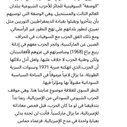
“الوصفة” السوفيتية للجائز للأحزب الشيوعية ببلدان
العالم الثالث والمستحيل. وهي الوصفة التي توصيهم
بأن يتأخروا ويقبلوا بقيادة الديمقراطيين الثوريين مثل
نميري لتطور بلدانهم علي نهج التطور غير الرأسمالي.
ومع ذلك اتفق الحزب مع السوفيات في انحراف
الصين عن الماركسية، وانجر الحزب معهم في إدانة
ربيع براغ (1968) ومناصرتهم في غزوهم لأفغانستان.
ولكن وطنية الحزب لا خلاف عليها. ولعل أدل دلائلها
أن الحزب،الذي انهكته ضربة 1971 وسنوات السرية
الطويلة، ما يزال لاعباً مرموقاً في الساحة السياسية
السودانية مقبولاً بها ومؤثراً فيها.
النظر السوى للعلاقة موضوع عنايتنا هنا، وهي موقف
الحزب الشيوعي السوداني من الإمبريالية، ربما بدأ
بتدقيقنا في لو ما كان الحزب، قبل فحص معاداته
للإمبريالية، ما يزال ماركسياً. فأنت لن تجده يدلي
بعبارة واحدة في مدح الإمبريالية. فزعماء حماس