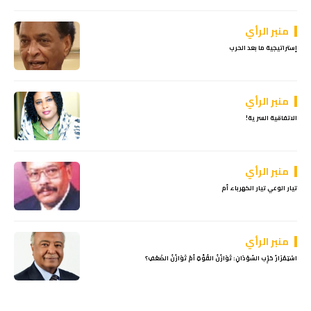
منبر الرأي
إستراتيجية ما بعد الحرب
منبر الرأي
الاتفاقية السرية!
منبر الرأي
تيار الوعي تيار الكهرباء أم
منبر الرأي
اسْتِمْرَارُ حَرِْب السُوْدَانِ: تَوَازُنُ القُوَّةِ أمْ تَوَازُنُ الضَعْفِ؟