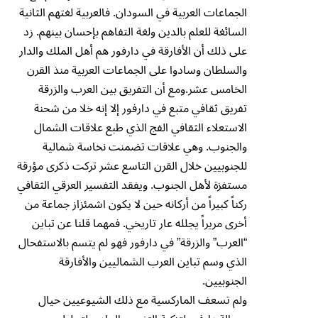
الجماعات العربية في السودان. فالعربية لغتهم الثانية
السائغة للعلم بالدين ولغة التفاهم بإحسان بينهم. زد
على ذلك أن الأفارقة في دارفور هم أهل الملك والدار
والسلطان وسادوا على الجماعات العربية منذ القرن
الخامس عشر.ومع أن التفريق بين العرب والزرقة
تفريق ثقافي متبع في دارفور إلا إنه خلا من شحنة
الاستعلاء الثقافي الفج الذي طبع علاقات الشمال
والجنوب. وهي علاقات تضمنت نخاسة شمالية
للجنوبيين خلال القرن التاسع عشر تركت ذكرى مؤرقة
مستفزة لأهل الجنوب. ويفقد التفسير العرقي الثقافي
ركناً كبيراً من أركانه حين لا يكون اشمئزاز جماعة من
أخرى مريراً يجلله عار تاريخي. فمهما قلنا عن تباين
“العرب” والزرقة” في دارفور فهو لم يتسم بالاستفحال
الذي وسم تباين العرب الشماليين والأفارقة
الجنوبيين.
ولم تسعف الماركسية مع ذلك الشيوعيين حيال