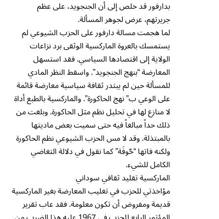
بدارفور قد خلص إلى أن الجنجويد، على عظم
جريرتهم، عرض لجوهر المسألة.
لما هجمت مسالة دارفور على الحزب الشيوعي لم
يستمسك بالعروة الماركسية الوثقى برد نزاعات
الولاية إلى اقتصادها السياسي. فقد استسهل
المعارضة “بنهج الجنجويد”. واسقط النظر المادي
للمسألة حين لم يبتدر ثقافة سياسية معارضة قائمة
على الوعي ب” نهج الحاكورة”. والماركسية بالطبع أداة
لا منازع لها في تحليل نظم مثل الحاكورة. وبلغت من
ذلك حداً مبالغاً فيه حتى سميت بعض ماديتها
بالمبتذلة. وقد لا مس الحزب الشيوعي نظم الحاكورة
ولكنه فاتها “حٌوفَة” كما نقول في دلالة التغاضي
الكامل للشيء.
الماركسية تقليد ثقافي سوداني
مؤاخذتي للحزب في تغليب المعارضة بغير الماركسية
قديمة ومفروض أن تكون معلومة. فقد عاب تقرير
المؤتمر الرابع للحزب في 1967 عليه هذا الضرب من