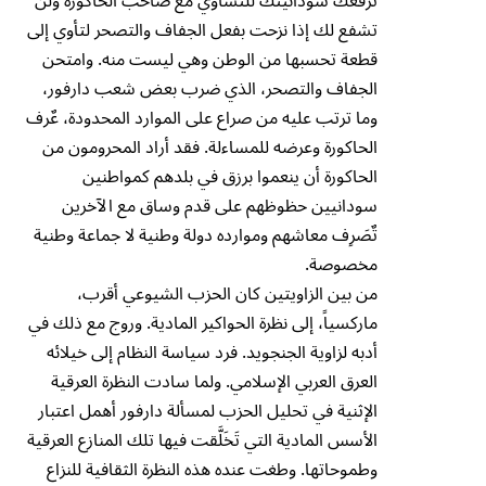
ترفعك سودانيتك للتساوي مع صاحب الحاكورة ولن
تشفع لك إذا نزحت بفعل الجفاف والتصحر لتأوي إلى
قطعة تحسبها من الوطن وهي ليست منه. وامتحن
الجفاف والتصحر، الذي ضرب بعض شعب دارفور،
وما ترتب عليه من صراع على الموارد المحدودة، عٌرف
الحاكورة وعرضه للمساءلة. فقد أراد المحرومون من
الحاكورة أن ينعموا برزق في بلدهم كمواطنين
سودانيين حظوظهم على قدم وساق مع الآخرين
تٌصَرِف معاشهم وموارده دولة وطنية لا جماعة وطنية
مخصوصة.
من بين الزاويتين كان الحزب الشيوعي أقرب،
ماركسياً، إلى نظرة الحواكير المادية. وروج مع ذلك في
أدبه لزاوية الجنجويد. فرد سياسة النظام إلى خيلائه
العرق العربي الإسلامي. ولما سادت النظرة العرقية
الإثنية في تحليل الحزب لمسألة دارفور أهمل اعتبار
الأسس المادية التي تَخَلَّقت فيها تلك المنازع العرقية
وطموحاتها. وطغت عنده هذه النظرة الثقافية للنزاع