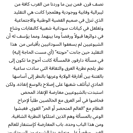
نصف قرن. فمن بين ما وردنا من الغرب كافة من
ليبرالية وفابية ووجودية وهلمجرا كانت هي التقليد
الذي تنزل في صميم القضية الوطنية والاجتماعية
وتغلغل في كيانات سودانية شعبية كالنقابات وشاع
في دوائرها قبولاً ورفضاً وما بينهما. ومما يؤسف له أن
الشيوعيين لم يسعفوا السودانيين بأقباس من هذا
التقليد حين جاءت “حوبته” (أي مست الحاجة إليه)
في مسألة دارفور. فالمسألة كانت أحوج ما تكون إلى
نظر يلجم نظرية العرق والثقافة التي سادت ساعية
بالفتنة بين أفارقة الولاية وعربها بالنظر إلى أساسها
المادي ليأتلف شعبها على إصلاح بالوسع إنفاذه. ولكن
استبدت بالشيوعيين معارضة الإنقاذ المحض
فخاضوا في أمر العرق مع الخائضين طلباً لإحراج
النظام مع “العالم المتحضر أو الحر” القوي. فغبشوا
الوعي بالمسألة وهم الذين امتلكوا النظرية الشافية.
ومن هذا الباب وحده، باب المعارضة كإستنفار للعالم
الغربي ورقصاً على مزماره، بدا الشيوعيون السودانيون