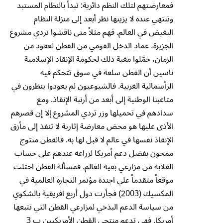
فمعارضتهم لتلك النظم دائرية: تبدأ بالنظام المستبد
وتنتهي عنده لا يزينها نظر أبعد إلى منزلة النظام
البغيض في العالم. فهم مثلاً متى ناقشوا تردي مشروع
الجزيرة، عماد الدخل القومي من القطن لعقود من
الزمان، حمَّلوا مغبة ذلك لحكومة الإنقاذ الإسلامية
ناسين أن القطن سلعة في سوق تتحكم فيه
الرأسمالية الغربية. فالشيوعيون لم يعودوا ينظرون في
متاعبنا الوطنية إلى أبعد من أرنبة الإنقاذ. ومع
سدادهم في تحميلها وزر تردي المشروع إلا إن قصرهم
الأذى عليها هو محض معارضة إثارية لا تنفذ إلى مأزق
الإنقاذ نفسها في عالم لا قبل لها به. فالقطن منتوج
ممحون بفضل دعم أمريكا لزراعه عندهم على حساب
الغلابة من مزارعي بقية العالم. فمسألة القطن احتلت
موقعاً متقدماً علي اجندة مؤتمر التجارة العالمية في
المكسيك (2003) فجأرت دول أربع افريقية بالشكوي
من سياسة الدعم البذخي لمزارعي القطن التي تتبعها
أمريكا. فهي تدعم منتجي القطن الأمريكيين ب 3