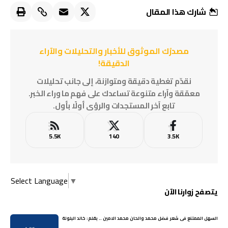
شارك هذا المقال
مصدرُك الموثوق للأخبار والتحليلات والآراء
الدقيقة!
نقدّم تغطية دقيقة ومتوازنة، إلى جانب تحليلات
معمّقة وآراء متنوعة تساعدك على فهم ما وراء الخبر.
تابع آخر المستجدات والرؤى أولًا بأول.
5.5K
140
3.5K
Select Language
▼
يتصفح زوارنا الآن
السهل الممتنع فى شعر فضل محمد والحان محمد الامين .. بقلم: خالد البلولة