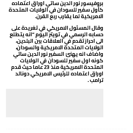
بروفيسور نور الدين ساتي اوراق اعتماده
كأول سفير للسودان في الولايات المتحدة
الامريكية لما يقارب ربع القرن.
وقال المسئول الامريكي في تغريدة على
حسابه الرسمي في تويتر اليوم “انه يتطلع
الى احراز تقدم في العلاقات بين البلدين،
الولايات المتحدة الامريكية والسودان،
واضاف انه يهنئ السفير نور الدين ساتي
كونه اول سفير للسودان في الولايات
المتحدة الامريكية منذ 23 عاما حيث قدم
اوراق اعتماده للرئيس الامريكي دونالد
ترامب .