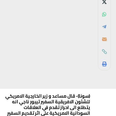
(سونا)- قال مساعد و زير الخارجية الامريكي
للشئون الافريقية السفير تيبور ناجي انه
يتطلع الى احراز تقدم في العلاقات
السودانية الامريكية على اثر تقديم السفير