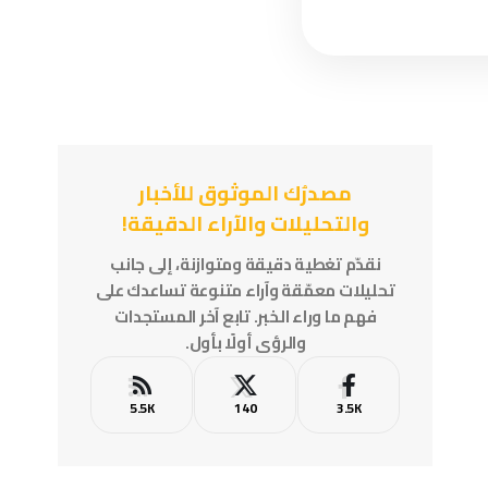
مصدرُك الموثوق للأخبار
والتحليلات والآراء الدقيقة!
نقدّم تغطية دقيقة ومتوازنة، إلى جانب
تحليلات معمّقة وآراء متنوعة تساعدك على
فهم ما وراء الخبر. تابع آخر المستجدات
والرؤى أولًا بأول.
5.5K
140
3.5K