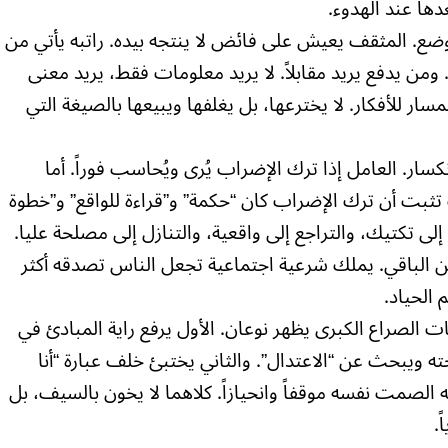
ها عند الهدوء.
ضع. المثقف يعيش على فائض لا ينتجه بيده. راتبه يأتي من
ومن يدفع يريد مقابلاً. لا يريد معلومات فقط، يريد معنى
ار للأفكار. لا يخترعها، بل يغلفها ويبيعها بالصيغة التي
ار. العامل إذا ترك الإضراب يُرى ويُحاسب فوراً. أما
ت أن ترك الإضراب كان “حكمة” و”قراءة للواقع” و”خطوة
 إلى تكتيك، والتراجع إلى واقعية، والتنازل إلى مصلحة عليا.
ن الباقي. يملك شرعية اجتماعية تجعل الناس تصدقه أكثر
 الحياد.
ات الصراع الكبرى يظهر نوعان. الأول يرفع راية المبادئ في
ته ويبحث عن “الاعتدال”. والثاني يختبئ خلف عبارة “أنا
صمت نفسه موقفاً وانحيازاً. كلاهما لا يخون بالسيف، بل
.