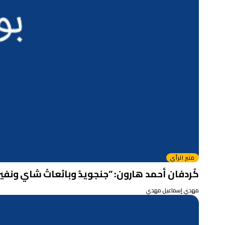
منبر الرأي
كُردفان أحمد هارون: “جنجويدٌ وبائعاتُ شاي ونفيرٌ كذوب” 3/3 .. بقلم: مهدي
مهدي إسماعيل مهدي