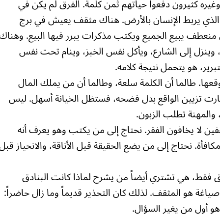
وغيره كثيرون دفعوا حياتهم ثمن كلمة. الفرق لم يكن في
 الذي يربط الإنسان بالأرض. هناك مثقف يعيش في برج
منعطف يبيع الجميع ويكتب مذكرات يبرر فيها البيع. وهناك
 وينزل إلى الشارع، ويأكل نفس الخبز، وينام تحت نفس
تبرير، هو يتحمل نتيجة كلامه.
عها. طالما أن الكلمة سلعة، وطالما أن من يملك المال
ارت تزيين الواقع بدل فضحه، فستظل الخيانة أسهل. ليس
، والمهنة تطلب الزبون.
ثقفين لا يخافون الفقر. نحتاج إلى من يكتب وهو يعرف أنه
أة. نحتاج إلى من يضع الحقيقة قبل الأناقة، والانحياز قبل
دق فقط، هي تشتري أيضاً من يشرح لماذا كانت البنادق
اغة هو المثقف. لذلك كان التحذير قديماً وما زال حاضراً:
 هو أول من يغير السؤال.