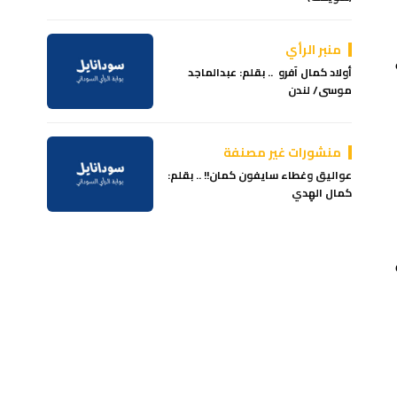
منبر الرأي
أولاد كمال آفرو .. بقلم: عبدالماجد
موسى/ لندن
منشورات غير مصنفة
عواليق وغطاء سايفون كمان!! .. بقلم:
كمال الهِدي