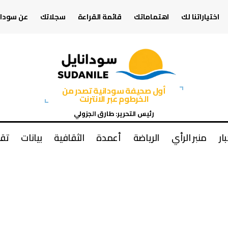
اختياراتنا لك
اهتماماتك
قائمة القراءة
سجلاتك
عن سودان
أول صحيفة سودانية تصدر من
الخرطوم عبر الانترنت
رئيس التحرير: طارق الجزولي
بار
منبر الرأي
الرياضة
أعمدة
الثقافية
بيانات
تقا