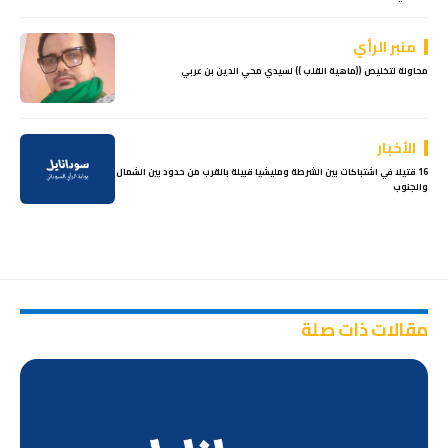
منبر الرأي
محاولة لتخليص ((ماهية القلب )) لسيدي محي الدين بن عربي
الأخبار
16 قتيلا في اشتباكات بين الشرطة ومليشيا قبيلة بالقرب من حدود بين الشمال
والجنوب
مقالات ذات صلة