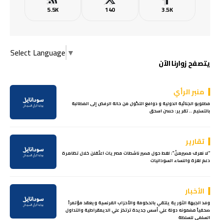
5.5K
140
3.5K
Select Language
▼
يتصفح زوارنا الآن
منبر الرأي
مطلوبو الجنائية الدولية و دوافع التحُّول من حالة الرفض إلى المطالبة
بالتسليم .. تقرير: حسن اسحق
تقارير
“لا نعرف مصيرهنّ”: لغط حول مصير ناشطات مصريات اعتُقلن خلال تظاهرة
دعم لغزة والنساء السودانيات
الأخبار
وفد الجبهة الثورية يلتقي بالحكومة والأحزاب الفرنسية ويعقد مؤتمراً
صحفياً مضمونه دولة علي أسس جديدة ترتكز علي الديمقراطية والتداول
السلمي للسلطة