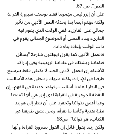
النص”. ص 67.
على أن إيزر ليس مهموما فقط بوصف سيرورة القراءة
ولكنه مهتم أيضا بما يحدثه النص الأدبي من تأثير
جمالي على القارىء. ففي الوقت الذي يقوم فيه
القارىء ببناء المعنى أو الموضوع الجمالي يقوم في
ذات الوقت بإعادة بناء ذاته.
فالعمل الأدبي كما يقول ايجلتون شارحا: “يسائل
قناعاتنا ويشكك في عاداتنا الروتينية وفي إدراكنا
الأشياء. إن العمل الأدبي الجيد لا يكتفي فقط بترسيخ
طرقنا في الإدراك ولكنه ينتهك ويتجاوز هذه الأساليب
في النظر ليعلمنا أساليب وقواعد جديدة في الفهم.. إن
النقطة الجوهرية في القراءة لدى إيزر هي أنها تمنحنا
وعيا أعمق بذواتنا وتحفزنا على أن ننظر إلى هويتنا
نظرة نقدية وكأنما ما نقرأه، ونحن نشق طريقنا عبر
الكتاب، هو ذواتنا”. ص68.
ولكن ربما يقول قائل إن القول بضرورة القراءة وأنها