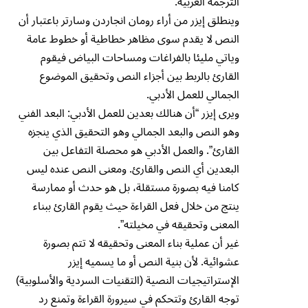
الترجمة العربية.
وينطلق إيزر من أراء رومان انجاردن وسارتر باعتبار أن
النص لا يقدم سوى مظاهر خطاطية أو خطوط عامة
وياتي مليئا بالفراغات ومساحات البياض فيقوم
القارئ بالربط بين أجزاء النص وتحقيق الموضوع
الجمالي للعمل الأدبي.
ويرى إيزر “أن هنالك بعدين للعمل الأدبي: البعد الفني
وهو النص والبعد الجمالي وهو التحقيق الذي ينجزه
القارئ”. والعمل الأدبي هو محصلة التفاعل بين
البعدين أي النص والقارئ. ومعنى النص عنده ليس
كامنا فيه بصورة مستقلة، بل هو حدث أو ممارسة
ينتج من خلال فعل القراءة حيث يقوم القارئ ببناء
المعنى وتحقيقه في مخيلته”.
غير أن عملية بناء المعنى وتحقيقه لا تتم بصورة
عشوائية. لأن بنية النص أو ما يسميه إيزر
الإستراتيجيات النصية (التقنيات السردية والأسلوبية)
توجه القارئ وتتحكم في سيرورة القراءة وتمنع رد