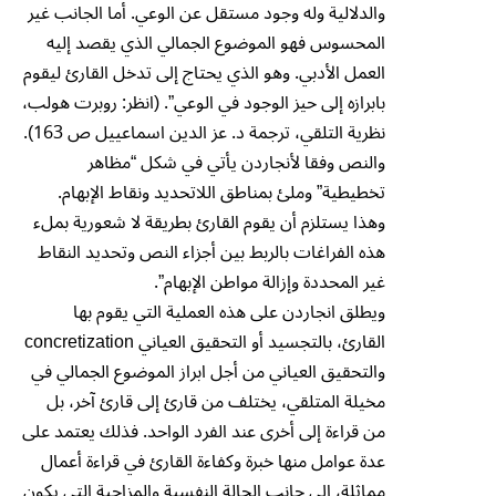
والدلالية وله وجود مستقل عن الوعي. أما الجانب غير
المحسوس فهو الموضوع الجمالي الذي يقصد إليه
العمل الأدبي. وهو الذي يحتاج إلى تدخل القارئ ليقوم
بابرازه إلى حيز الوجود في الوعي”. (انظر: روبرت هولب،
نظرية التلقي، ترجمة د. عز الدين اسماعييل ص 163).
والنص وفقا لأنجاردن يأتي في شكل “مظاهر
تخطيطية” وملئ بمناطق اللاتحديد ونقاط الإبهام.
وهذا يستلزم أن يقوم القارئ بطريقة لا شعورية بملء
هذه الفراغات بالربط بين أجزاء النص وتحديد النقاط
غير المحددة وإزالة مواطن الإبهام”.
ويطلق انجاردن على هذه العملية التي يقوم بها
القارئ، بالتجسيد أو التحقيق العياني concretization
والتحقيق العياني من أجل ابراز الموضوع الجمالي في
مخيلة المتلقي، يختلف من قارئ إلى قارئ آخر، بل
من قراءة إلى أخرى عند الفرد الواحد. فذلك يعتمد على
عدة عوامل منها خبرة وكفاءة القارئ في قراءة أعمال
مماثلة، إلى جانب الحالة النفسية والمزاجية التي يكون