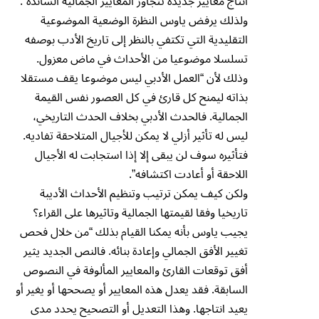
انتاج معايير جديدة تتجاوز المعايير الجمالية السائدة”.
ولذلك يرفض ياوس النظرة الوضعية الموضوعية
التقليدية التي تكتفي بالنظر إلى تاريخ الأدب بوصفه
تسلسلا موضوعيا من الأحداث في ماض معزول.
وذلك لأن “العمل الأدبي ليس موضوعا يقف مستقلا
بذاته ليمنح كل قارئ في كل العصور نفس القيمة
الجمالية. فالحدث الأدبي بخلاف الحدث التاريخي،
ليس له تأثير أزلي لا يمكن للأجيال المتلاحقة تفاديه.
فتأثيره سوف لن يبقى إلا إذا استجابت له الأجيال
اللاحقة أو أعادت اكتشافه”.
ولكن كيف يمكن ترتيب وتنظيم الأحداث الأديبة
تاريخيا وفقا لقيمتها الجمالية وتاثيرها على القراء؟
يجيب ياوس بأنه يمكنا القيام بذلك “من خلال فحص
تغيير الأفق الجمالي وإعادة بنائه. فالنص الجديد يثير
أفق توقعات القارئ والمعايير المألوفة في النصوص
السابقة. فقد يعدل هذه المعايير أو يصححها أو يغير أو
يعيد انتاجها. وهذا التعديل أو التصحيح يحدد مدى