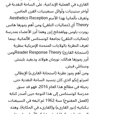
القارىء في العملية الإبداعية، على الساحة النقدية في
أواخر ستينيات وأوائل سبعينيات القرن الماضي.
وتعرف بألمانيا بهذا الأسم Aesthetics Reception
Theory أي (جماليات التلقي) ومن أهم رموزها هانس
روبرت ياوس وولفجانج إيزر وهما أبرز الأعضاء بمدرسة
(جماليات التلقي) بجامعة كونستانس الألمانية. بينما
تعرف النظرية بالولايات المتحدة الإمريكية بنظرية
(استجابة القارئ) Reader Response Theoryومن
أبرز رموزها هنالك، نورمان هولاند وديفيد بليتش
وستانلي فيش.
ومن أهم رموز نظرية (استجابة القارىء) الإيطالي
امبرتو إيكو الذي كان يتسيد الساحة النقدية حتى
رحيله في مطالع هذا العام 2016. فهو قد سبق
مدرسة كونستانس إلى هذا التوجه حين أصدر كتابه
(العمل المفتوح) سنة 1962 ثم اتبعه في السبيعنات
بـكتابيه (دور القارىء) و(القارىء في الحكاية). وهذه