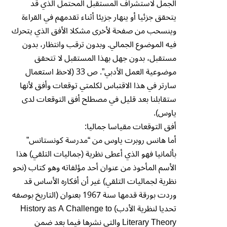
الجمل لاستشراف المستقبل المحتمل الذي قد
يتحقق جزئيا أو ينهار جزيئا أثناء تقدمهم في القراءة
وينسحب من صفحة لأخرى مشكلا الأفق الذي يتحرك
فيه الموضوع الجمالي. وبدون ترقب وانتظار، بدون
مستقبل، بدون جهل بهذا المستقبل لا تتحقق
موضوعية العمل الأدبي”. ص 33 (لاحظ استعمال
سارتر في هذا الاقتباس لكلمتي توقعات وأفق لأنها
ستقابلنا بعد قليل في مصطلح أفق التوقعات لدى
ياوس).
أفق التوقعات مقياسا جماليا:
أما هانس روبرت ياوس من “مدرسة كونستانس”
بألمانيا فهو الذي أعطى نظرية (جماليات التلقي) هذا
الأسم المأخوذ من عنوان أحد مؤلفاته وهو كتاب (نحو
نظرية لجماليات التلقي) غير أن أفكاره الأساس قد
وردت بورقة قدمها سنة 1967 بعنوان (التاريخ بوصفه
تحديا لنظرية الأدب) History as A Challenge to
Literary Theory والتي نشرها فيما بعد ضمن