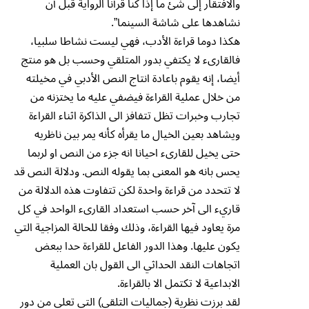
والافتقار إلى شئ ما إذا كنا قرأنا الرواية قبل أن
نشاهدها على شاشة السينما”.
هكذا دوما قراءة الأدب، فهي ليست نشاطا سلبيا،
فالقارىء لا يكتفي بدور المتلقي وحسب بل هو منتج
أيضا، إنه يقوم باعادة انتاج النص الأدبي في مخيلته
من خلال عملية القراءة فيضفي عليه ما يختزنه من
تجارب وخبرات تظل تتفافز الى الذاكرة اثناء القراءة
ويشاهد بعين الخيال ما يقرأه كأنه يمر بين ناظريه
حتى يخيل للقارىء احيانا انه جزء من النص او لربما
يحس بانه هو المعنى بما يقوله النص. ودلالة النص قد
لا تتحدد من قراءة واحدة لكن تتفاوت هذه الدلالة من
قاريء الى آخر حسب استعداد القارىء الواحد في كل
مرة يعاود فيها القراءة، وذلك وفقا للحالة المزاجية التي
يكون عليها. وهذا الدور الفاعل للقراءة حدا ببعض
اتجاهات النقد الحداثي الى القول بان العملية
الابداعية لا تكتمل الا بالقراءة.
لقد برزت نظرية (جماليات التلقي) التي تعلي من دور