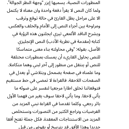
المنظورات النصية، يسميها إيزر “وجهة النظر الجوالة”.
ولما كان النص لا يقرأ دفعة واحدة وان معناه لا يكتمل
الا على مراحل يظل القارئ في حالة توقع وترقب
ومراوحة بين أجزاء النص إلى الأمام والخلف والعكس.
ويشرح الناقد الألمعي تيري ايجلتون هذه الرؤية في
كتابه (مقدمة في نظرية الأدب) النص الإنجليزي
الأصل، بقوله: “وفي محاولته بناء معنى متماسكا
للنص يحاول القاريء أن يمسك بمنظورات مختلفة
للنص أو ينتقل من منظور إلى آخر لبني وهما متكاملا.
وما علمناه في صفحة يضمحل ويتلاشي أو يعدل في
الصفحات اللاحقة. فالقراءة لا تمضي في خط مستقيم
فتوقعاتنا تخلق اطارا مرجعيا لنفسر على ضوئه ما
يأتي لاحقا. وما يأتي لاحقا سوف يغير من فهمنا الأول
باثر رجعي. وكلما تقدمنا في القراءة نبني المزيد من
الفرضيات ونراجع الكثير من التصورات ونستخلص
المزيد من الاستنتاجات المعقدة. فكل جملة تفتح أفقا
جديدا وهذا الأفق قد يترسخ أو يقوض من قبل