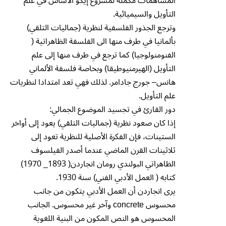
المساهمات مكملة لمشروع إيكو الأساس في علم
التأويل والسيميائية.
وترجع الجذور الفلسفية لنظرية (جماليات التلقي)
بألمانيا في طرف منها الى الفلسفة الظاهراتية (
الفنومنولوجيا) كما ترجع في طرف منها إلى علم
التأويل (الهيرمنيوطيقا) وبخاصة فلسفة الألماني
هانس– جورج جادامر. لذلك فهي تعد امتدادا لنظريات
علم التأويل.
دور القارئ في تجسيد الموضوع الجمالي:
إذا كان صعود نظرية (جماليات التلقي) يعود إلى أواخر
الستينات، فإن الفكرة الأصلية للنظرية تعود إلى
ثلاثينات القرن الماضي عندما أصدر الفيلسوف
الظاهراتي البولندي رومان انجاردن( 1893_ 1970)
كتابه ( العمل الأدبي الفني) سنة 1930.
يرى انجاردن أن العمل الأدبي يتكون من جانب
محسوس concrete وآخر غير محسوس. الجانب
المحسوس هو النص المكون من البنية اللغوية