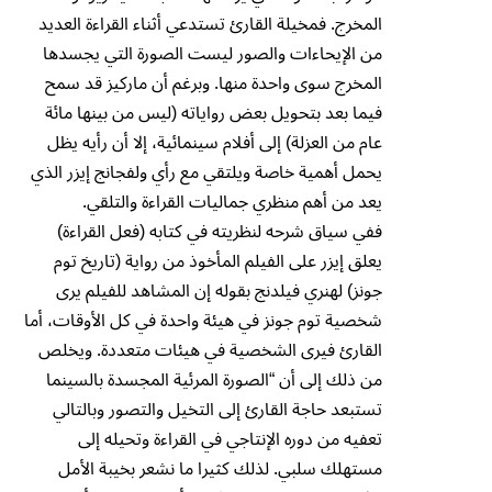
المخرج. فمخيلة القارئ تستدعي أثناء القراءة العديد
من الإيحاءات والصور ليست الصورة التي يجسدها
المخرج سوى واحدة منها. وبرغم أن ماركيز قد سمح
فيما بعد بتحويل بعض رواياته (ليس من بينها مائة
عام من العزلة) إلى أفلام سينمائية، إلا أن رأيه يظل
يحمل أهمية خاصة ويلتقي مع رأي ولفجانج إيزر الذي
يعد من أهم منظري جماليات القراءة والتلقي.
ففي سياق شرحه لنظريته في كتابه (فعل القراءة)
يعلق إيزر على الفيلم المأخوذ من رواية (تاريخ توم
جونز) لهنري فيلدنج بقوله إن المشاهد للفيلم يرى
شخصية توم جونز في هيئة واحدة في كل الأوقات، أما
القارئ فيرى الشخصية في هيئات متعددة. ويخلص
من ذلك إلى أن “الصورة المرئية المجسدة بالسينما
تستبعد حاجة القارئ إلى التخيل والتصور وبالتالي
تعفيه من دوره الإنتاجي في القراءة وتحيله إلى
مستهلك سلبي. لذلك كثيرا ما نشعر بخيبة الأمل