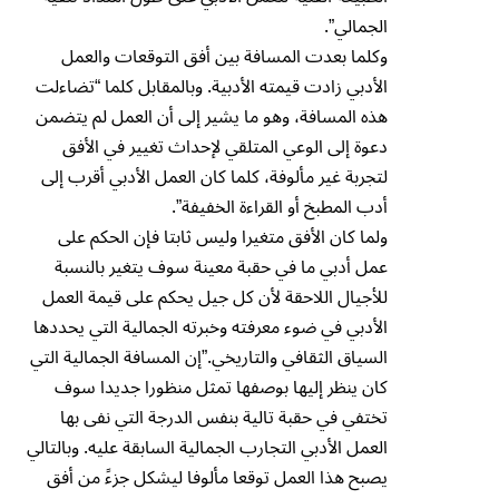
الجمالي”.
وكلما بعدت المسافة بين أفق التوقعات والعمل
الأدبي زادت قيمته الأدبية. وبالمقابل كلما “تضاءلت
هذه المسافة، وهو ما يشير إلى أن العمل لم يتضمن
دعوة إلى الوعي المتلقي لإحداث تغيير في الأفق
لتجربة غير مألوفة، كلما كان العمل الأدبي أقرب إلى
أدب المطبخ أو القراءة الخفيفة”.
ولما كان الأفق متغيرا وليس ثابتا فإن الحكم على
عمل أدبي ما في حقبة معينة سوف يتغير بالنسبة
للأجيال اللاحقة لأن كل جيل يحكم على قيمة العمل
الأدبي في ضوء معرفته وخبرته الجمالية التي يحددها
السياق الثقافي والتاريخي.”إن المسافة الجمالية التي
كان ينظر إليها بوصفها تمثل منظورا جديدا سوف
تختفي في حقبة تالية بنفس الدرجة التي نفى بها
العمل الأدبي التجارب الجمالية السابقة عليه. وبالتالي
يصبح هذا العمل توقعا مألوفا ليشكل جزءً من أفق