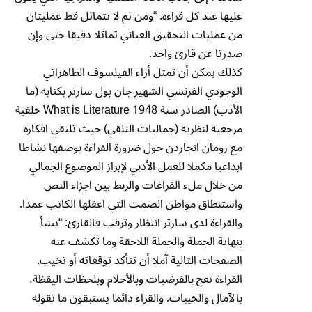
عليها عند كل قراءة. “ومن ثم لا تتماثل قط عمليتان
من عمليات التحقيق العياني تماثلا دقيقا حتى وإن
صدرتا عن قارئ واحد.
كذلك يمكن أن تمثل أراء الفيلسوف الظاهراتي
الوجودي الفرنسي الشهير جان بول سارتر بكتابه (ما
الأدب) الصادر سنة 1948 What is Literature خلفية
مرجعية لنظرية (جماليات التلقي) حيث تلتقي افكاره
مع رومان انجاردن حول ضرورة القراءة بوصفها نشاطا
ابداعيا مكملا للعمل الأدبي لإبراز الموضوع الجمالي
من خلال ملء الفراغات والربط بين اجزاء النص
واستنطاق مواطن الصمت التي اغفلها الكاتب عمدا.
والقراءة لدى سارتر انتظار وترقب فالقارئ: “يتنبأ
بنهاية الجملة والجملة اللاحقة وما تكشف عنه
الصفحات التالية آملا أن تتأكد توقعاته أو تخيب.
القراءة تعج بالفرضيات وبالأحلام وبلحظات اليقظة،
بالآمال والخيبات. والقراء دائما يستبقون ما تقوله