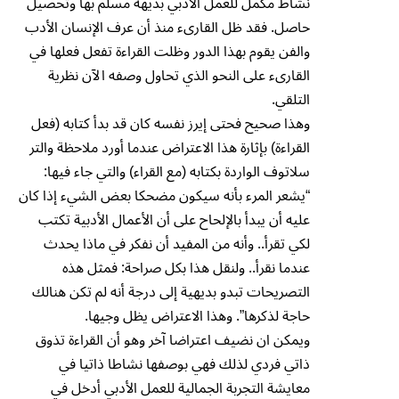
نشاط مكمل للعمل الأدبي بديهة مسلم بها وتحصيل
حاصل. فقد ظل القارىء منذ أن عرف الإنسان الأدب
والفن يقوم بهذا الدور وظلت القراءة تفعل فعلها في
القارىء على النحو الذي تحاول وصفه الآن نظرية
التلقي.
وهذا صحيح فحتى إيرز نفسه كان قد بدأ كتابه (فعل
القراءة) بإثارة هذا الاعتراض عندما أورد ملاحظة والتر
سلاتوف الواردة بكتابه (مع القراء) والتي جاء فيها:
“يشعر المرء بأنه سيكون مضحكا بعض الشيء إذا كان
عليه أن يبدأ بالإلحاح على أن الأعمال الأدبية تكتب
لكي تقرأ.. وأنه من المفيد أن نفكر في ماذا يحدث
عندما نقرأ.. ولنقل هذا بكل صراحة: فمثل هذه
التصريحات تبدو بديهية إلى درجة أنه لم تكن هنالك
حاجة لذكرها”. وهذا الاعتراض يظل وجيها.
ويمكن ان نضيف اعتراضا آخر وهو أن القراءة تذوق
ذاتي فردي لذلك فهي بوصفها نشاطا ذاتيا في
معايشة التجربة الجمالية للعمل الأدبي أدخل في