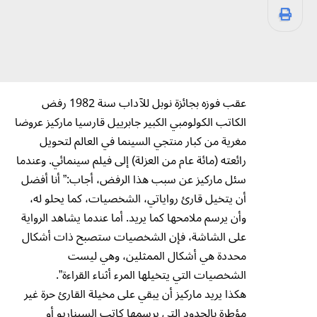
عقب فوزه بجائزة نوبل للآداب سنة 1982 رفض
الكاتب الكولومبي الكبير جابرييل قارسيا ماركيز عروضا
مغرية من كبار منتجي السينما في العالم لتحويل
رائعته (مائة عام من العزلة) إلى فيلم سينمائي. وعندما
سئل ماركيز عن سبب هذا الرفض، أجاب:” أنا أفضل
أن يتخيل قارئ رواياتي، الشخصيات، كما يحلو له،
وأن يرسم ملامحها كما يريد. أما عندما يشاهد الرواية
على الشاشة، فإن الشخصيات ستصبح ذات أشكال
محددة هي أشكال الممثلين، وهي ليست
الشخصيات التي يتخيلها المرء أثناء القراءة”.
هكذا يريد ماركيز أن يبقي على مخيلة القارئ حرة غير
مؤطرة بالحدود التي يرسمها كاتب السيناريو أو