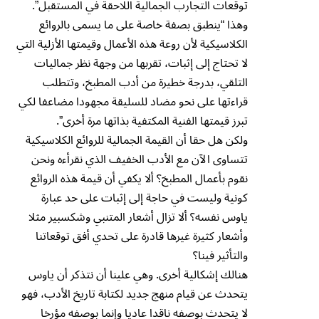
توقعات التجارب الجمالية اللاحقة في المستقبل”.
وهذا “ينطبق بصفة خاصة على ما يسمى بالروائع
الكلاسيكية لأن روعة هذه الأعمال وقيمتها الأزلية التي
لا تحتاج إلى إثبات، تقربها من وجهة نظر جماليات
التلقي، بدرجة خطيرة من أدب المطبخ، وتتطلب
قراءتها على نحو مضاد للسليقة مجهودا مضاعفا لكي
تبرز قيمتها الفنية المكتفية بذاتها مرة أخرى”.
ولكن هل حقا أن القيمة الجمالية للروائع الكلاسيكية
تتساوى الآن مع الأدب الخفيف الذي نقرأءه ونحن
نقوم بأعمال المطبخ؟ ألا يكفي أن قيمة هذه الروائع
كونية وليست في حاجة إلى إثبات على حد عبارة
ياوس نفسه؟ ألا تزال أشعار المتنبي وشكسبير مثلا
وأشعار كثيرة غيرها قادرة على تحدي أفق توقعاتنا
والتأثير فينا؟
هنالك إشكالية أخرى. وهي علينا أن نتذكر أن ياوس
يتحدث عن قيام منهج جديد لكتابة تاريخ الأدب، فهو
لا يتحدث بوصفه ناقدا عاديا وإنما بوصفه مؤرخا