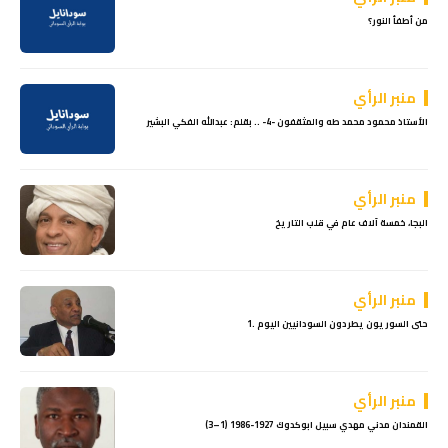
من أطفأ النور؟
منبر الرأي
الأستاذ محمود محمد طه والمثقفون -4- .. بقلم: عبدالله الفكي البشير
منبر الرأي
البجا، خمسة آلاف عام في قلب التاريخ
منبر الرأي
حتى السوريون يطردون السودانيين اليوم .1
منبر الرأي
القمندان مدني مهدي سبيل ابوكدوك 1927-1986 (1–3)