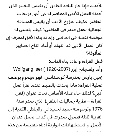
للأدب، فإذا جاز للناقد العادي أن يقيس التغيير الذي
أحدثه العمل الأدبي المعاصر له في أفق توقعات
الحاضر، فكيف لمؤرخ الأدب أن يقيس المسافة
الجمالية لعمل صدر في الماضي؟ كيف يتسنى له
موضعة نفسه في الماضي وإعادة بناء الأفق لمعرفة إن
كان العمل الأدبي قد انتهك أو أعاد انتاج المعايير
المألوفة؟
فعل القراءة وإعادة بناء الذات:
وأما ولفنجانج إيزر Wolfgang Iser ( 1926-2007)
زميل ياوس بمدرسة كونستانس، فهو مهموم بوصف
عملية القراءة: ماذا يحدث بالضبط عندما نقرأ عمل
أدبي؟ لذلك جاء عمله الأساس تحت عنوان (فعل
القراءة – نظرية جماليات التلقي) الذي صدر سنة
1976 وترجم منه حميد لحميداني والجلالي الكدية إلى
العربية ثلاثة فصول صدرت في كتاب يحمل عنوان
الأصل. والاستشهادات الواردة أدناه مقتبسة من هذه