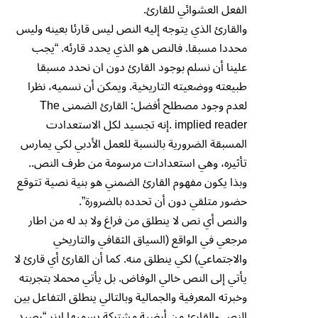
الفعل العشوائي للقارئ.
والقارئ الذي يتوجه إليه النص ليس قارئا بعينه وليس
محددا مسبقا. فالنص هو الذي يحدد قارئه. “يجب
علينا أن نسلم بوجود القارئ دون ان نحدد مسبقا
طبيعته ووضعيته التاريخية. ويمكن أن نسميه، نظرا
لعدم وجود مصطلح أفضل: القارئ الضمنى The
implied reader .إنه تجسيد لكل الاستعدادت
المسبقة الضرورية بالنسبة للعمل الأدبي لكي يمارس
تأثيره، وهي استعدادات مرسومة من طرف النص..
وبذا يكون مفهوم القارئ الضمني هو بنية نصية تتوقع
حضور متلقي دون أن تحدده بالضرورة”.
والنص أي نص لا ينطلق من فراغ ولا بد له من اطار
مرجعي في الواقع (السياق الثقافي والتاريخي
والاجتماعي) لكي ينطلق منه. كما أن القارئ أي قارئ لا
يأتي إلى النص خالي الوفاض. بل يأتي محملا بتجربته
وخبرته المعرفية والجمالية وبالتالي ينطلق التفاعل بين
النص والقارئ من أرضية مشتركة يسميها إيزر “رصيد