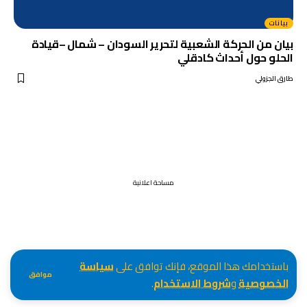
بيانات
بيان من الحركة الشعبية لتحرير السودان – شمال –قيادة
الحلو حول أحداث كادقلي
طارق الجزولي
مساحة اعلانية
باستخدامك هذا الموقع، فإنك توافق على
سياسة
موافق
الخصوصية
و
شروط الاستخدام
.