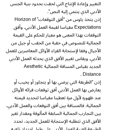
التغيير وإعادة الإنتاج التي لحقت بحدود بنية الجنس
الأدبي الذي ينتمي إليه النص”.
إذن يتخذ ياوس من “أفق التوقعات” Horizon of
Expectations مقياسا لقيمة العمل الأدبي. وأفق
التوقعات بهذا المعنى هو معيار للحكم على القيمة
الجمالية للنصوص في حقبة من الحقب أو جيل من
الأجيال وفقا لإستجابة القراء الأوائل المعاصرين للعمل
الأدبي. ويقاس تغيير الأفق الذي يحدثه العمل الأدبي
الجديد بقياس المسافة الجمالية Aesthetic
Distance .
إذن “الطريقة التي يرضي بها أو يتجاوز أو يخيب أو
يعارض بها العمل الأدبي أفق توقعات قرائه الأوائل
عند ظهوره لأول مرة تعطينا مقياسا لتحديد قيمته
الجمالية. فالمسافة بين أفق التوقعات والعمل الأدبي،
بين التجارب الجمالية السابقة المألوفة ومقدار تغير
الأفق الذي تتطلبه الإستجابة للعمل الجديد، تحدد
الطبيعة الفنية للعمل الأدبي على طول امتداد تلقيه