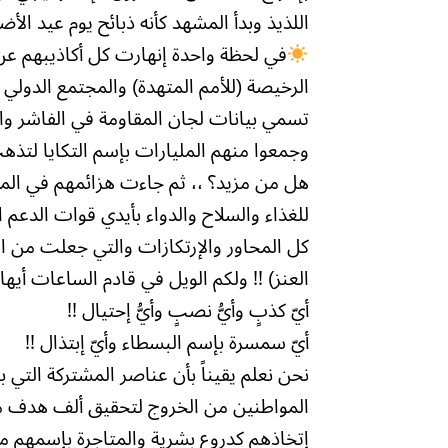
اللذيذ وبدأ المشهد كأنه ذبائح يوم عيد الأ
في لحظة واحدة إنهارت كل أكاذيبهم عن 
الرخيصة (للأمم المتهدة) والمجتمع الدولي
تسمي بيانات لجان المقاومة في الفاشر وال
وجمعوا منهم المليارات بإسم التكايا لتذه
هل من مزيد؟ ،، ثم جاءت هزائمهم في المط
للغذاء والسلاح والدواء بأيدي قوات الدعم ا
كل المحاور والإرتكازات والتي جعلت من ا
العنز) !! ولكم الويل في قادم الساعات أيها ا
أيّ كذبٍ وأيُّ نصبٍ وأيُّ إحتيال !!
أيّ سمسرة بإسم البسطاء وأيّ إبتذال !!
نحن نعلم يقيناً بأن عناصر المشتركة التي
المواطنين من الخروج لتحقيق ألف هدف من
إتخاذهم كدروعٍ بشرية والمتاجرة بإسمهم محل