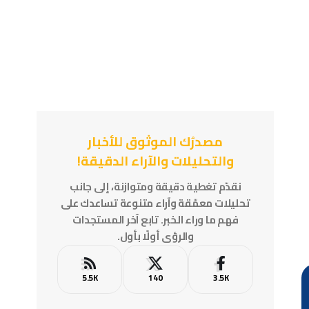
مصدرُك الموثوق للأخبار
والتحليلات والآراء الدقيقة!
نقدّم تغطية دقيقة ومتوازنة، إلى جانب
تحليلات معمّقة وآراء متنوعة تساعدك على
فهم ما وراء الخبر. تابع آخر المستجدات
والرؤى أولًا بأول.
5.5K
140
3.5K