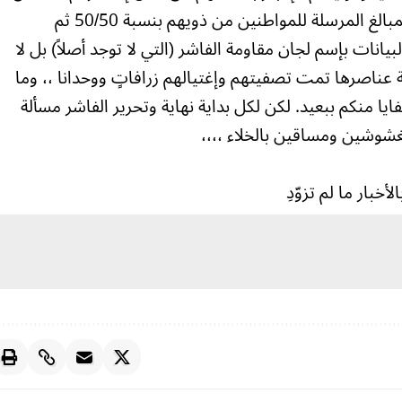
المالي عن طريق بنكك حيث يتقاسمون المبالغ المرسلة للمواطنين من ذويهم بنسبة 50/50 ثم
بيانات بإسم لجان مقاومة الفاشر (التي لا توجد أصلاً) بل لا
 عناصرها تمت تصفيتهم وإغتيالهم زرافاتٍ ووحدانا ،، وما
يا منكم ببعيد. لكن لكل بداية نهاية وتحرير الفاشر مسألة
غشوشين ومساقين بالخلاء ،،،،
خبار ما لم تزوّدِ