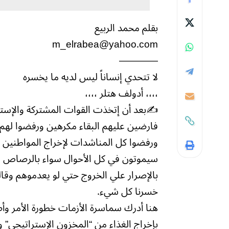
بقلم محمد الربيع
m_elrabea@yahoo.com
————
لا تتحدي إنساناً ليس لديه ما يخسره
،،،، أدولف هتلر ،،،،
✍️بعد أن إتخذت القوات المشتركة والإستخ
فارضين عليهم البقاء مكرهين ورفضوا لهم ا
ورفضوا كل المناشدات لإخراج المواطنين من
سيموتون في كل الأحوال سواء بالرصاص او 
بالإصرار علي الخروج حتي لو يعدموهم وقال
خسرنا كل شيء.
هنا أدرك سماسرة الأزمات خطورة الأمر وأصب
بإخراج الغذاء من “المخزون الإستراتيجي” و