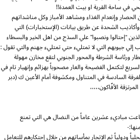
ضحي في ساحة القرية او بيت العمدة!!
الحصار وإنعدام الغذاء ومشاهد الأمباز وكل مناشداتهم
 وأكاذيب الشحدة عن طريق بيانات (الإستخبارات) التي
ذين “إحتالوا ونصبوا” علي السذج من اهل الخير والبسطاء
ب إلي جيوبهم التي لا تمتليء حتي تمتليء جهنم والتي تقول :
ار ورئاسة الشرطة والمحور الجنوبي لتقع مخازن مهولة
لسريع لتكتمل الفضيحة والعار مصحوباً بهزائم وإنهيار تام في
لفرقة السادسة في المتناول ومكشوفة أمام الأعين ك (دبر
لمرتزقة الأفّاكون،،،،،
 باعت مباديء عشرين عاماً من النضال هي التي تمنع
ها:-
ياً ودولياً ثم الإتجار بمأساتهم من خلال إحتكارهم للتعامل