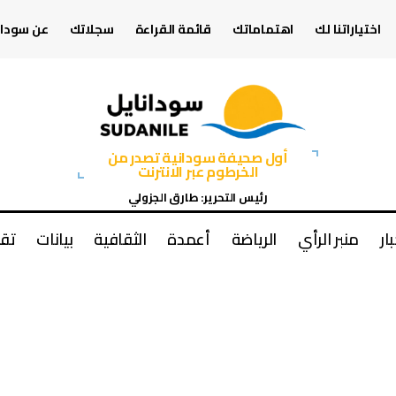
اختياراتنا لك
اهتماماتك
قائمة القراءة
سجلاتك
عن سودان
أول صحيفة سودانية تصدر من
الخرطوم عبر الانترنت
رئيس التحرير: طارق الجزولي
بار
منبر الرأي
الرياضة
أعمدة
الثقافية
بيانات
تقا