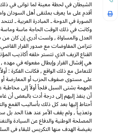
الشيطان في لحظة معينة لما توانى في ذلك ب
أقدم على ما يعرف بملتقى أهل السودان وامتد
الصورة في الدوحة ـ المبادرة العربية ـ لتت
وكانت في ذلك الوقت الحاجة ماسة وماسة جد
العدل والمساواة , ولست أدري إن كان من س
تتزامن المفاوضات مع صدور القرار القاضي 
القناع الزيف الذي تتستر خلفه أكاذيب المؤ
هي إفشال القرار وإبطال مفعوله في مهده , ول
للتعامل مع ذلك الواقع , فكانت الفكرة : أول
على مستوى صفوف الحزب أو المعارضة أو ال
المهمة بشتى السبل فلجأ أولاً إلى مخاطبة
أن ينفذ إليهم إلى درجة أدت بالبعض أن غامر
أحتاط إليها بعد كل ذلك بأساليب القمع والتخو
وتعذيباً , ولم يقف الأمر عند هذا الحد بل 
المصلحة الوطنية والدفاع عن السيادة والتغني
بغيضة الهدف منها التكريس للبقاء في الس