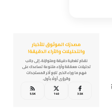
مصدرُك الموثوق للأخبار
والتحليلات والآراء الدقيقة!
نقدّم تغطية دقيقة ومتوازنة، إلى جانب
تحليلات معمّقة وآراء متنوعة تساعدك على
فهم ما وراء الخبر. تابع آخر المستجدات
والرؤى أولًا بأول.
5.5K
140
3.5K