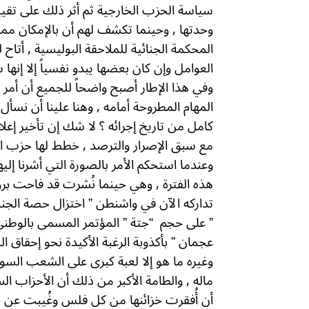
سياسة الحزب الخارجية ثم أثر ذلك على تقيي
وحدتها , وحينما تكشف لهم أن بالإمكان مما
المحكمة الجنائية للملاحقة البوليسية , أتا
العوامل وإن كان بعضها يبدو نفسياً إلا إنها
وفي هذا الإطار أصبح واضحاً للجميع أن أمر
المهام المطروحة أمامه , وهنا علينا أن نسأل أ
كامل من تاريخ إجرائه ؟ لا شك إن تأخير إع
مع سبق الإصرار والترصد , خطط لها حزب ال
وعندما استحكم الأمر بالصورة التي أشرنا إليها
هذه الفترة , وهي حينما نُشرت قد فاحت بروا
تداركه الآن في واشنطن ” اختزال حصة الجنو
” على حجم
“جتة ” المؤتمر المسمى بالوطني 
عجمان ” بأكذوبة الرغبة الأكيدة نحو إحقاق 
وغيره ما هو إلا لعبة كبرى على الشعب السود
ماله , والطامة الأكبر من ذلك أن الأحزاب
أن أُفقرت خزائنها من كل فلس وغُيبت عن جم