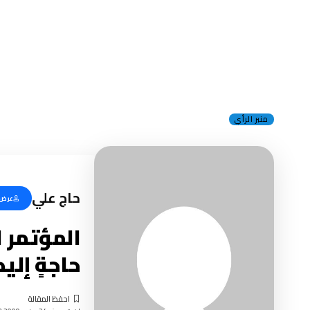
منبر الرأي
حاج علي
عرض 
المؤتمر ا
حاجةٍ إليك