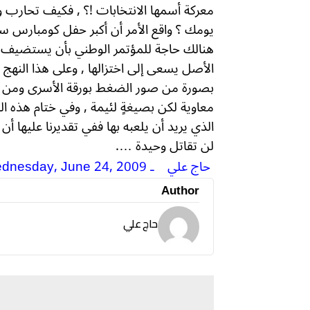
معركة أسمها الانتخابات !؟ , فكيف تحارب 
يومك ؟ واقع الأمر أن أكبر حفل كومبارس ستل
هنالك حاجة للمؤتمر الوطني بأن يستضيف مكوِّ
الأصل يسعى إلى اختزالها , وعلى هذا النهج 
بصورة من صور الضغط بورقة الأسرى ومن ج
معاوية لكن بصيغةٍ لئيمة , وفي ختام هذه الب
الذي يريد أن يلعبه بها ففي تقديرنا عليها أن
لن تقاتل وحيدة ….
حاج علي
ـ
dnesday, June 24, 2009
Author
حاج علي