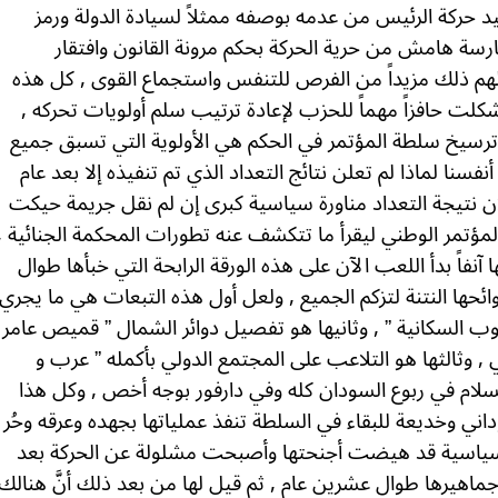
د حركة الرئيس من عدمه بوصفه ممثلاً لسيادة الدولة ورمز
رسة هامش من حرية الحركة بحكم مرونة القانون وافتقار
ح لهم ذلك مزيداً من الفرص للتنفس واستجماع القوى , كل هذه
 شكلت حافزاً مهماً للحزب لإعادة ترتيب سلم أولويات تحركه ,
 ترسيخ سلطة المؤتمر في الحكم هي الأولوية التي تسبق جميع
نفسنا لماذا لم تعلن نتائج التعداد الذي تم تنفيذه إلا بعد عام
لان نتيجة التعداد مناورة سياسية كبرى إن لم نقل جريمة حيكت
مؤتمر الوطني ليقرأ ما تتكشف عنه تطورات المحكمة الجنائية ,
 آنفاً بدأ اللعب الآن على هذه الورقة الرابحة التي خبأها طوال
ئحها النتنة لتزكم الجميع , ولعل أول هذه التبعات هي ما يجري
ب السكانية ” , وثانيها هو تفصيل دوائر الشمال ” قميص عامر
, وثالثها هو التلاعب على المجتمع الدولي بأكمله ” عرب و
السلام في ربوع السودان كله وفي دارفور بوجه أخص , وكل هذا
اني وخديعة للبقاء في السلطة تنفذ عملياتها بجهده وعرقه وحُر
 السياسية قد هيضت أجنحتها وأصبحت مشلولة عن الحركة بعد
اهيرها طوال عشرين عام , ثم قيل لها من بعد ذلك أنَّ هنالك