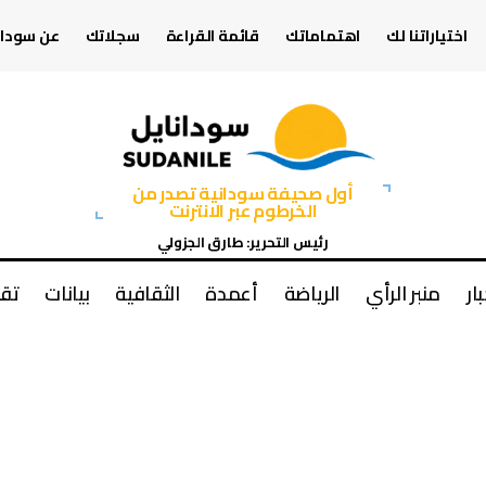
اختياراتنا لك
اهتماماتك
قائمة القراءة
سجلاتك
عن سودان
أول صحيفة سودانية تصدر من
الخرطوم عبر الانترنت
رئيس التحرير: طارق الجزولي
بار
منبر الرأي
الرياضة
أعمدة
الثقافية
بيانات
تقا