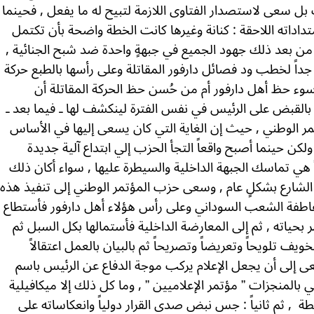
ل سعى لاستصدار الفتاوى اللازمة لتبيح له ما يفعل , فحينما
اداته اللاحقة : كنانة وغيرها كانت الخطة واضحة بأن تكتمل
حد من بعد ذلك جهود الجميع في جبهةٍ واحدة ضد شبح الجنائية ,
اً لخطب ود فصائل دارفور المقاتلة وعلى رأسها بالطبع حركة
وء حظ أهل دارفور أم من حُسن حظ الحركة المقاتلة أن
بالقبض على الرئيس في نفس الفترة لينكشف لها ـ فيما بعد ـ
تمر الوطني , حيث إن الغاية التي كان يسعى إليها في الأساس
كن حينما أصبح واقعاً التجأ الحزب إلي ابتداع آلية جديدة
اً هي تماسك الجبهة الداخلية والسيطرة عليها , سواء أكان ذلك
شارع بشكلٍ عام , وسعى حزب المؤتمر الوطني إلى تنفيذ هذه
 عاطفة الشعب السوداني وعلى رأس هؤلاء أهل دارفور فأستطاع
 بحياته , ثم إلى المعارضة الداخلية فأستمالها بكل السبل ثم
يف تلويحاً وتعريضاً وتصريحاً ثم بالبيان بالعمل اعتقالاً
سعى إلى أن يجعل الإعلام يركب موجة الدفاع عن الرئيس باسم
 بالمنجزات ” مؤتمر الإعلاميين ” , وما كل ذلك إلا ميكافيلية
لطة
, ثم ثانياً : جس نبض صدى القرار دولياً وانعكاساته على