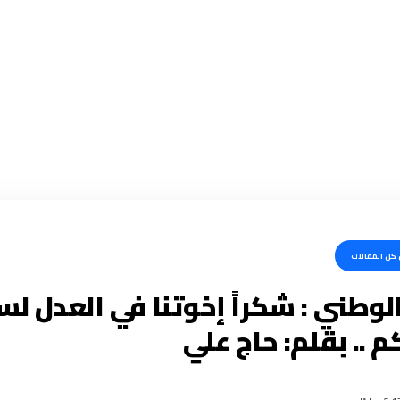
كل المقالات
لوطني : شكراً إخوتنا في العدل لس
م .. بقلم: حاج علي