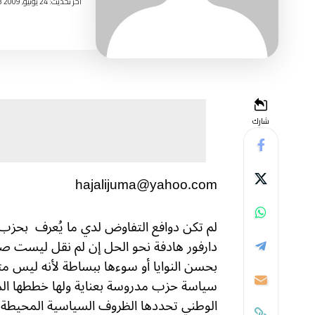
اخر تحديث: 24 يونيو, 2009 5:13 صباحًا
شارك
hajalijuma@yahoo.com
لم تكن دوافع التفاوض لدي ما يُعرف
بحزب
دارفور هادفة نحو الحل إن لم نقل ليست صاد
بحسن النوايا أو سوءها ببساطة لأنه ليس م
سياسة حزب مدروسة بعناية ولها خططها المتكا
الوطني تحددها الظروف السياسية المحيطة ب