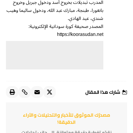
المدرب تبديلات بخروج أسد ودخول جبريل وخروج
بانغورا، طبنجة، مبارك عبد الله، ودخول ساليما وهيب
شندي، عيد الهادي.
المصدر صحيفة كورة سودانية الإلكترونية:
https://koorasudan.net
شارك هذا المقال
مصدرُك الموثوق للأخبار والتحليلات والآراء
الدقيقة!
نقدّم تغطية دقيقة ومتوازنة، إلى جانب تحليلات