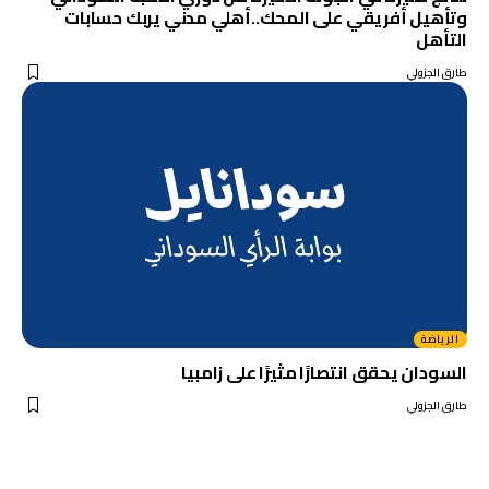
وتأهيل أفريقي على المحك..أهلي مدني يربك حسابات
التأهل
طارق الجزولي
الرياضة
السودان يحقق انتصارًا مثيرًا على زامبيا
طارق الجزولي