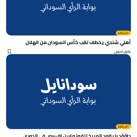
الرياضة
أهلي شندي يخطف لقب كأس السودان من الهلال
طارق الجزولي
الرياضة
داؤؤد با يقود المريخ للفوز مارين اف سي في الدوري