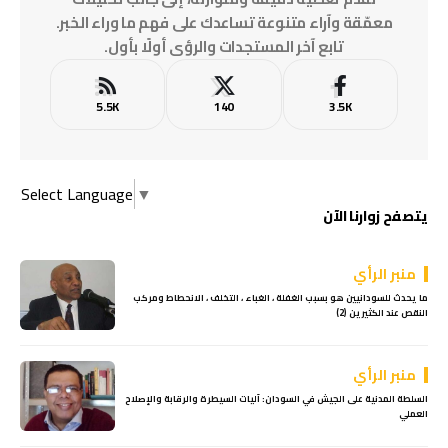
معمّقة وآراء متنوعة تساعدك على فهم ما وراء الخبر.
تابع آخر المستجدات والرؤى أولًا بأول.
5.5K
140
3.5K
Select Language
▼
يتصفح زوارنا الآن
منبر الرأي
ما يحدث للسودانيين هو بسبب الغفلة ، الغباء ، التخلف ، الانحطاط ومركب
النقص عند الكثيرين (2)
منبر الرأي
السلطة المدنية على الجيش في السودان: آليات السيطرة والرقابة والإصلاح
العملي