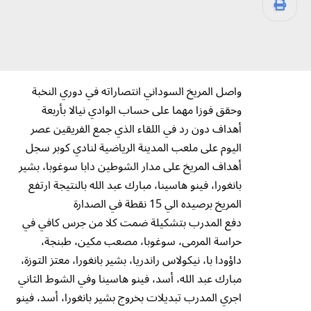
واصل المريخ السوداني انتصاراته في دوري النخبة
وحقق فوزا مهما على حساب الوادي نيالا بأربعة
أهداف دون رد في اللقاء الذي جمع الفريقين عصر
اليوم على ملعب المدينة الرياضية لنادي كوبر سجل
أهداف المريخ على مدار الشوطين دابا سوغوبا، بشير
بانغورا، فينو هاسينا، مبارك عبد الله بالنتيجة ارتفع
المريخ برصيده الي 15 نقطة في الصدارة
دفع المدرب بتشكيلة ضمت كلا من جرس كافي في
حراسة المرمى، سوغوبا، مصعب مكين، طبنجة،
داؤودا با، نيكولاس راندريا، بشير بانغورا، معتز التوزة،
مبارك عبد الله، أسد، فينو هاسينا وفي الشوط الثاني
اجري المدرب تبديلات بخروج بشير بانغورا، أسد، فينو