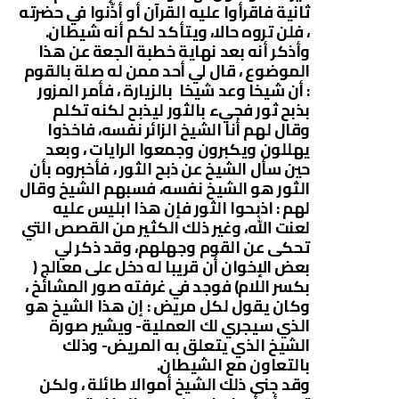
ثانية فاقرأوا عليه القرآن أو أذّنوا في حضرته
، فلن تروه حالا، ويتأكد لكم أنه شيطان.
وأذكر أنه بعد نهاية خطبة الجعة عن هذا
الموضوع ، قال لي أحد ممن له صلة بالقوم
: أن شيخا وعد شيخا بالزيارة ، فأمر المزور
بذبح ثور فجيء بالثور ليذبح لكنه تكلم
وقال لهم أنا الشيخ الزائر نفسه، فاخذوا
يهللون ويكبرون وجمعوا الرايات ، وبعد
حين سأل الشيخ عن ذبح الثور ، فأخبروه بأن
الثور هو الشيخ نفسه، فسبهم الشيخ وقال
لهم : اذبحوا الثور فإن هذا ابليس عليه
لعنت الله، وغير ذلك الكثير من القصص التي
تحكى عن القوم وجهلهم، وقد ذكر لي
بعض الإخوان أن قريبا له دخل على معالج (
بكسر اللام) فوجد في غرفته صور المشائخ ،
وكان يقول لكل مريض : إن هذا الشيخ هو
الذي سيجري لك العملية- ويشير صورة
الشيخ الذي يتعلق به المريض- وذلك
بالتعاون مع الشيطان.
وقد جنى ذلك الشيخ أموالا طائلة ، ولكن