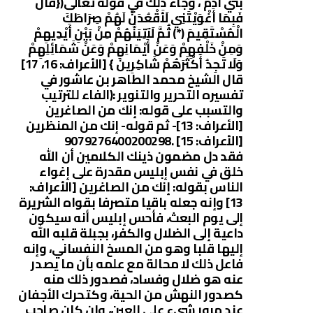
بني آدم ، وجاء ذلك في قوله تعالى({قَالَ
فَبِمَا أَغْوَيْتَنِي لَأَقْعُدَنَّ لَهُمْ صِرَاطَكَ
الْمُسْتَقِيمَ (*) ثُمَّ لَآتِيَنَّهُمْ مِنْ بَيْنِ أَيْدِيهِمْ
وَمِنْ خَلْفِهِمْ وَعَنْ أَيْمَانِهِمْ وَعَنْ شَمَائِلِهِمْ
وَلَا تَجِدُ أَكْثَرَهُمْ شَاكِرِينَ } [الأعراف: 16، 17]
قال الشيخ محمد الطاهر بن عاشور في
تفسيره التحرير والتنوير :(الفاء للترتيب
والتسبب على قوله: إنك من الصاغرين
[الأعراف: 13]- ثم قوله- إنك من المنظرين
[الأعراف: 15] .9079276400200298
فقد دل مضمون ذينك الكلامين أن الله
خلق في نفس إبليس مقدرة على إغواء
الناس بقوله: إنك من الصاغرين [الأعراف:
13] وإنه جعله باقيا متصرفا بقواه الشريرة
إلى يوم البعث، فأحس إبليس أنه سيكون
داعية إلى الضلال والكفر، بجبلة قلبه الله
إليها قلبا وهو من المسخ النفساني، وإنه
فاعل ذلك لا محالة مع علمه بأن ما يصدر
عنه هو ضلال وفساد، فصدور ذلك منه
كصدور النهش من الحية، وكتحرك الأجفان
عند مرور شيء على العين، وإن كان صاحب