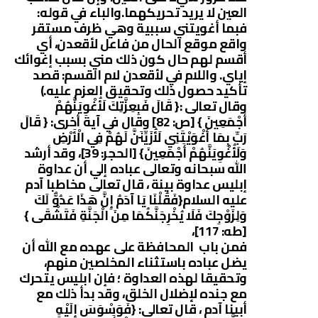
العين لا يريد تحريكهما.والباء في قوله:
فبما أغويتني سببية وهي ظرف مستقر
واقع موقع الحال من فاعل لأقعدن، أي
أقسم لهم حال كون ذلك مني بسبب إغوائك
إياي. واللام في لأقعدن لام القسم: قصد
تأكيد حصول ذلك وتحقيق العزم عليه.)
وقال تعالى :{ قَالَ فَبِعِزَّتِكَ لَأُغْوِيَنَّهُمْ
أَجْمَعِينَ } [ص: 82] وقال في آية أخرى: { قَالَ
رَبِّ بِمَا أَغْوَيْتَنِي لَأُزَيِّنَنَّ لَهُمْ فِي الْأَرْضِ
وَلَأُغْوِيَنَّهُمْ أَجْمَعِينَ} [الحجر: 39]، وقد أرشد
الله سبحانه وتعالى عباده إلي أن عداوة
إبليس عداوة بينة ، قال تعالى مخاطبا آدم
عليه السلام{فَقُلْنَا يَا آدَمُ إِنَّ هَذَا عَدُوٌّ لَكَ
وَلِزَوْجِكَ فَلَا يُخْرِجَنَّكُمَا مِنَ الْجَنَّةِ فَتَشْقَى }
[طه: 117]،
فمن باب المحافظة على عهده مع الله أن
يضل عباده باستثناء المخلصين منهم،
وتحقيقا لهذه العداوة ؛ فإن ابليس يتحرك
مع جنده لإضلال الخلق، وقد بدأ ذلك مع
أبينا آدم ، قال تعالى: {فَوَسْوَسَ إِلَيْهِ