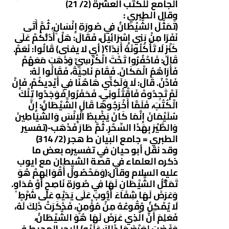
الجامع للكتب العشرة (2/ 21)
وقال الطبري :
(تَمَثَّلَ الشَّيْطَانُ فِي صُورَةِ إِنْسَانٍ، ثُمَّ أَتَى
نَفَرًا مِنْ بَنِي إِسْرَائِيلَ، فَقَالَ: هَلْ أَدُلُّكُمْ عَلَى
كَنْزٍ لَا تَأْكُلُونَهُ أَبَدًا؟( أي لا يفنى) قَالُوا: نَعَمْ.
قَالَ: فَاحْفُرُوا تَحْتَ الْكُرْسِيِّ وَذَهَبَ مَعَهُمْ
فَأَرَاهُمُ الْمَكَانَ. فَقَامَ نَاحِيَةً، فَقَالُوا لَهُ:
فَادْنُ. قَالَ: لَا وَلَكِنِّي هَاهُنَا فِي أَيْدِيكُمْ، فَإِنْ
لَمْ تَجِدُوهْ فَاقْتُلُونِي. فَحَفَرُوا فَوَجَدُوا تِلْكَ
الْكُتُبَ، فَلَمَّا أَخْرَجُوهَا قَالَ الشَّيْطَانُ: إِنَّ
سُلَيْمَانَ إِنَّمَا كَانَ يَضْبِطُ الْإِنْسَ وَالشَّيَاطِينَ
وَالطَّيْرَ بِهَذَا السِّحْرِ. ثُمَّ طَارَ فَذَهَب-(تفسير
الطبري = جامع البيان ط هجر (2/ 314)
وقد نقل أبو حيان في تفسيره بعض ما
ذكره العلماء في قصة الشيطان مع ايوب
عليه السلام وقال:(وَمَحْصُولُ أَقْوَالِهِمْ هُوَ
تَمَثُّلُ الشَّيْطَانِ لَهَا فِي صُورَةِ نَاصِحٍ أَوْ مُدَاوٍ.
وَعَرَضَ لَهَا شِفَاءَ أَيُّوبَ عَلَى يَدَيْهِ عَلَى شَرْطٍ
لَا يُمْكِنُ وُقُوعُهُ مِنْ مُؤْمِنٍ، فَذَكَرَتْ ذَلِكَ لَهُ،
فَعَلِمَ أَنَّ الَّذِي عَرَضَ لَهَا هُوَ الشَّيْطَانُ،
وَغَضِبَ لِعَرْضِهَا ذَلِكَ عَلَيْهِ) البحر المحيط في