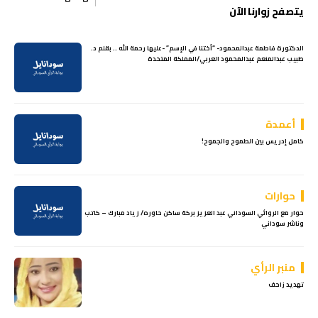
يتصفح زوارنا الآن
الدكتورة فاطمة عبدالمحمود- “أختنا في الإسم” -عليها رحمة الله .. بقلم د.
طبيب عبدالمنعم عبدالمحمود العربي/المملكة المتحدة
أعمدة
كامل إدريس بين الطموح والجموح!
حوارات
حوار مع الروائي السوداني عبد العزيز بركة ساكن حاوره/ زياد مبارك – كاتب
وناشر سوداني
منبر الرأي
تهديد زاحف