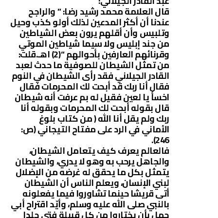
عبد القادر الجيلاني:
قال العلامة محمد رشيد رضا: ” والراجح
عندنا أن أكثر المدعين لذلك أولو كذب وحيل
وتلبيس وأن أقلهم يرون بعض الشياطين
من جند إبليس ولا سيما شياطين الموتي
وقرنائهم العارفين بأحوالهم “(2) اهـ.قلت:
من تمثل الشيطان للصوفية ما حدث لعبد
القادر الجيلاني فقد رأى الشيطان في النوم
فقال أنا ربك قد أبحت لك المحرمات فقال
اخسأ يا لعين فقيل له بم عرفت أنه شيطان
قال بقوله أبحت لك المحرمات وبقوله أنا
ربك ولم يقل أنا الله ( من كتاب بلوغ
الأماني في الرد على مفتاح التيجاني (ص:
246).
فالعالم يعرف كيف يتعامل الشيطان،
والجاهل يرحب به وهو لا يدري، والشيطان
يتمثل بكل ما يحقق له غرضه من الإضلال
لبني الإنسان، ويعلم الناس أن الشيطان
أتى قريشا حينما تشاوروا فيما يفعلونه
بالنبي صلى الله عليه وسلم، وأيّد اقتراح أبي
جهل بأن يختاروا من كل قبيلة فتى جلدا