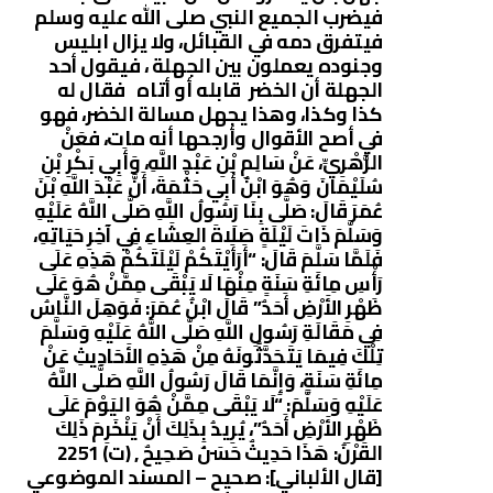
فيضرب الجميع النبي صلى الله عليه وسلم
فيتفرق دمه في القبائل، ولا يزال ابليس
وجنوده يعملون بين الجهلة ، فيقول أحد
الجهلة أن الخضر قابله أو أتاه فقال له
كذا وكذا، وهذا يجهل مسالة الخضر، فهو
في أصح الأقوال وأرجحها أنه مات، فعَنْ
الزُّهْرِيِّ، عَنْ سَالِمِ بْنِ عَبْدِ اللَّهِ، وَأَبِي بَكْرِ بْنِ
سُلَيْمَانَ وَهُوَ ابْنُ أَبِي حَثْمَةَ، أَنَّ عَبْدَ اللَّهِ بْنَ
عُمَرَ قَالَ: صَلَّى بِنَا رَسُولُ اللَّهِ صَلَّى اللَّهُ عَلَيْهِ
وَسَلَّمَ ذَاتَ لَيْلَةٍ صَلَاةَ العِشَاءِ فِي آخِرِ حَيَاتِهِ،
فَلَمَّا سَلَّمَ قَالَ: “أَرَأَيْتَكُمْ لَيْلَتَكُمْ هَذِهِ عَلَى
رَأْسِ مِائَةِ سَنَةٍ مِنْهَا لَا يَبْقَى مِمَّنْ هُوَ عَلَى
ظَهْرِ الأَرْضِ أَحَدٌ” قَالَ ابْنُ عُمَرَ: فَوَهِلَ النَّاسُ
فِي مَقَالَةِ رَسُولِ اللَّهِ صَلَّى اللَّهُ عَلَيْهِ وَسَلَّمَ
تِلْكَ فِيمَا يَتَحَدَّثُونَهُ مِنْ هَذِهِ الأَحَادِيثِ عَنْ
مِائَةِ سَنَةٍ، وَإِنَّمَا قَالَ رَسُولُ اللَّهِ صَلَّى اللَّهُ
عَلَيْهِ وَسَلَّمَ: “لَا يَبْقَى مِمَّنْ هُوَ اليَوْمَ عَلَى
ظَهْرِ الأَرْضِ أَحَدٌ”، يُرِيدُ بِذَلِكَ أَنْ يَنْخَرِمَ ذَلِكَ
القَرْنُ: هَذَا حَدِيثٌ حَسَنٌ صَحِيحٌ , (ت) 2251
[قال الألباني]: صحيح – المسند الموضوعي