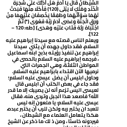
الشَّيْطَانُ قَالَ يَا آدَمُ هَلْ أَدُلُّكَ عَلَى شَجَرَةِ
الْخُلْدِ وَمُلْكٍ لَا يَبْلَى (120) فَأَكَلَا مِنْهَا فَبَدَتْ
لَهُمَا سَوْآتُهُمَا وَطَفِقَا يَخْصِفَانِ عَلَيْهِمَا مِنْ
وَرَقِ الْجَنَّةِ وَعَصَى آدَمُ رَبَّهُ فَغَوَى (*) ثُمَّ
اجْتَبَاهُ رَبُّهُ فَتَابَ عَلَيْهِ وَهَدَى} [طه: 120 –
122].
ويعلم الناس قصته مع سيدنا إبراهيم عليه
السلام، فقد حاول جهده أن يثني سيدنا
إبراهيم عن تنفيذ رؤيته بذبح ابنه اسماعيل
، فرجمه إبراهيم عليه السلام بالحصى في
المواطن الثلاثة، وهي الجمرات التي
نرميها الآن اقتداء بابراهيم عليه السلام.
وحاول ابليس أن يضل عيسى عليه السلام؛
فقد جاء في بعض الكتب أن ابليس قال
لعيسى اليس تزعم أنه لن يصيبك إلا ما قدر
الله؟ فاصعد هذا الجبل وتردى منه، فقال
عيسى عليه السلام: يا ملعون إنه ليس
للعبد ان يختبر ربه ولكن للرب أن يختبر عبده،
هكذا يتعامل العلماء مع الشيطان ،
فيردونه خاسئا ، ومن ذ لك ما ذكر عن الشيخ