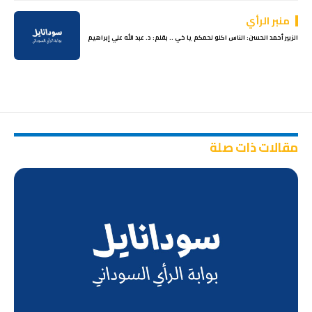
منبر الرأي
الزبير أحمد الحسن: الناس اكلو لحمكم يا خي .. بقلم: د. عبد الله علي إبراهيم
مقالات ذات صلة