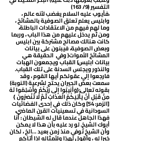
التفسير (9/ 163)
،فأيوب عليه السلام يغضب لأنه عالم ،
وابليس يعلم تعلق الصوفية بالمشائخ ،
وما لهم فيهم من الاعتقادات الباطلة،
ومن ثم يدخل عليهم من هذا الباب ، وربما
كانت هنالك مصالح مشتركة بين ابليس
وبعض الصوفية، فيبنون على بيانات
المشائخ الأموات( وفي الحقيقة هي
بيانات ابليس) القباب ويجمعون الهبات
والنذور ويجلس السدنة على تلك القباب.
فارجعوا إلي عقولكم أيها القوم ، وقد
سمعت بعض الحيران يحتج لشرعية (النوبة)
بقوله تعالى:{وَأَنِيبُوا إِلَى رَبِّكُمْ وَأَسْلِمُوا لَهُ
مِنْ قَبْلِ أَنْ يَأْتِيَكُمُ الْعَذَابُ ثُمَّ لَا تُنْصَرُونَ }
[الزمر: 54] وكان ذلك في إحدى الفضائيات
السودانية في تسعينيات القرن الماضي،
فهذا الجاهل عندما قال له الشيطان : أنا
أبوك الشيخ. لو رد عليه بأن هذا لا يمكن
وأن الشيخ توفي منذ زمن بعيد …الخ ، لكان
خيرا له ، وأقول لهذا ولأمثاله إذا أتاكم