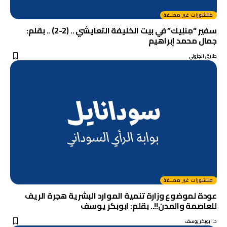
منشورات غير مصنفة
سفير “مِنلِيك” في بيت الخليفة التعايشي .. (2-2) .. بقلم:
جمال محمد إبراهيم
طارق الجزولي
منشورات غير مصنفة
عودة لموضوع وزارة تنمية الموارد البشرية هجرة الريف
للعاصمة والمدن!!.. بقلم: ابوبكر يوسف
د. ابوبكر يوسف