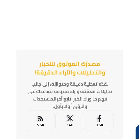
مصدرُك الموثوق للأخبار
والتحليلات والآراء الدقيقة!
نقدّم تغطية دقيقة ومتوازنة، إلى جانب
تحليلات معمّقة وآراء متنوعة تساعدك على
فهم ما وراء الخبر. تابع آخر المستجدات
والرؤى أولًا بأول.
5.5K
140
3.5K