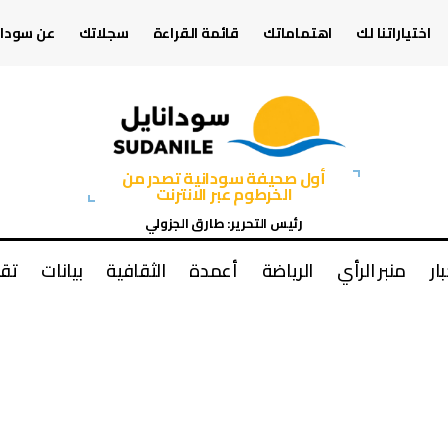
اختياراتنا لك
اهتماماتك
قائمة القراءة
سجلاتك
عن سودان
أول صحيفة سودانية تصدر من
الخرطوم عبر الانترنت
رئيس التحرير: طارق الجزولي
بار
منبر الرأي
الرياضة
أعمدة
الثقافية
بيانات
تقا