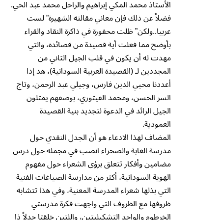
الأستاذ محمد المكي إبراهيم والراحل محمد عبد الحي.
فضلاً عن ذلك فإن معاني مقالته الشهيرة” لست
عربيا..ولكن” ظلت محفورة في ذاكرة النقاد والقراء
بأوضح مما فعلت أية قصيدة من قصائده، والتي
مهدت له أن يكون في قلب الجيل الثاني من
المجددين لـ (القصيدة العربية السودانية)، هذ إذا
أعددنا محيي الدين فارس، وجيلي عبد الرحمن، وتاج
السر الحسن، ومحمد الفيتوري، بوصفهم يمثلون
الجيل الرائد في الدعوة لتجديد بنية القصيدة
العمودية.
المضاف لهذا الادعاء هو أن الجدل النقدي حول
مدرسة الغابة والصحراء انصب في مجمله حول درس
مضامين وأفكار تتعلق برؤى الشعراء حول مفهوم
الهوية السودانية، أكثر من مدارسة الصياغات الفنية
التي بذلها شعراء المدرسة المعنية، وفي هذا تتشابه
ظروفها مع الظروف التي واجهت فكرة مدرستي
الخرطوم والواحد التشكيليتين، واللتين خلقتا جدلاً ذا