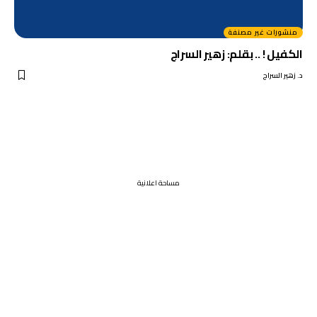
منشورات غير مصنفة
الكفيل ! .. بقلم: زهير السراج
د. زهير السراج
مساحة اعلانية