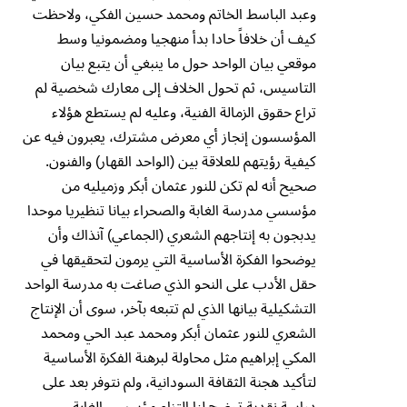
وعبد الباسط الخاتم ومحمد حسين الفكي، ولاحظت
كيف أن خلافاً حادا بدأ منهجيا ومضمونيا وسط
موقعي بيان الواحد حول ما ينبغي أن يتبع بيان
التاسيس، ثم تحول الخلاف إلى معارك شخصية لم
تراع حقوق الزمالة الفنية، وعليه لم يستطع هؤلاء
المؤسسون إنجاز أي معرض مشترك، يعبرون فيه عن
كيفية رؤيتهم للعلاقة بين (الواحد القهار) والفنون.
صحيح أنه لم تكن للنور عثمان أبكر وزميليه من
مؤسسي مدرسة الغابة والصحراء بيانا تنظيريا موحدا
يدبجون به إنتاجهم الشعري (الجماعي) آنذاك وأن
يوضحوا الفكرة الأساسية التي يرمون لتحقيقها في
حقل الأدب على النحو الذي صاغت به مدرسة الواحد
التشكيلية بيانها الذي لم تتبعه بآخر، سوى أن الإنتاج
الشعري للنور عثمان أبكر ومحمد عبد الحي ومحمد
المكي إبراهيم مثل محاولة لبرهنة الفكرة الأساسية
لتأكيد هجنة الثقافة السودانية، ولم نتوفر بعد على
دراسة نقدية توضح لنا التزام مؤسسي الغابة