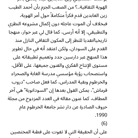
الهوية الثقافية..؟ من الصعب الجزم بأن أحمد الطيب
زين العابدين قدم فكراً متكاملاً حول أمر الهوية،
فبخلاف أن الموت عاجله دون إكمال مشروعه النظري
والتطبيقي، إلا أنه أرسى، كما قال لي عبر حوار، منهجا
تاريخيا/نقديا للنظر إلى المكون الثقافي النازل منذ
القدم على السودان، ولكن اعتقد أنه في حال تطوير
هذا المنهج عبر دارسين جدد وتعميم تطبيقاته على
مستوى الإنتاج الفكري والفنون جميعها، على الأقل،
واستصحاب رؤية مؤسسي مدرسة الغابة والصحراء
والخرطوم وبقية المدراس، كما فعل صاحب “دروب
قرماش”، يمكن القول بعدها إن “السودانوية” هي آخر
المطاف، كما عنون مقاله في العدد المزدوج من مجلة
حروف الصادرة عن دار نشر جامعة الخرطوم عام
1990.
(6)
على أن الحقيقة التي لا تفوت على فطنة المختصين