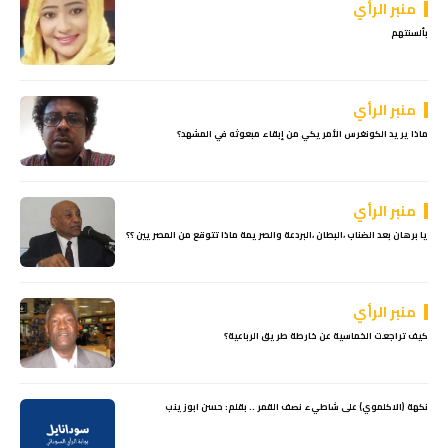
منبر الرأي
بألسنتهم
منبر الرأي
ماذا يريد الكونغرس الأمريكي من إبقاء مبعوثه في المشهد؟
منبر الرأي
يا برهان بعد الضناب ،البطان ،البردعة والصريمة ماذا تتوقع من المصريين ؟؟
منبر الرأي
كيف تراجعت الخماسية عن خارطة طريق الرباعية؟
نكهة (الاكلموي) على شاطيء نصف القمر .. بقلم: حسن ابوزينب