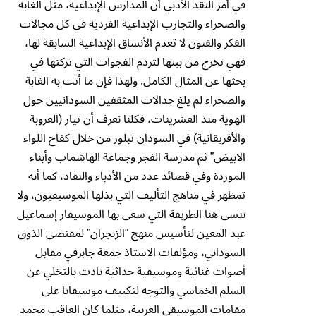
في أمر النقد الأدبي أن المدارس الإبداعية، مثل الغابة
والصحراء والتجارب الإبداعية الفردية في كل مجالات
الفكر والفنون لا تعدم الأنساق الإبداعية السابقة لها،
فهي تخرج من بينها لتردم الفجوات التي تركتها في
بحثها عن المثال الكامل. ولهذا فإن ما أتت به الغابة
والصحراء لم يلغ جدالات المثقفين السودانيين حول
الهوية منذ العشرينات، فكلنا نعرف أن تيار (العروبة
والأفريقانية) في السودان تبلور من خلال كفاح اللواء
الابيض” ثم مدرسة الفجر وجماعة الهاشماب وأبناء
الموردة وفي قصائد عدد من الأدباء والنقاد، كما أنه
تمظهر في مناهج التأليف التي بذلها الموسيقيون، ولا
ننسى هنا الطريقة التي سعى بها الموسيقار إسماعيل
عبد المعين لتأسيس منهج “الزنجران” لمقتضى الذوق
السوداني، ومؤلفات الاستاذ جمعة جابرفي مقابل
أصوات غنائية وموسيقية حداثية نادت بالتخلي عن
السلم الخماسي والتوجه لتكييف موسيقانا على
مقامات الموسيقى العربية، مثلما كان العاقب محمد