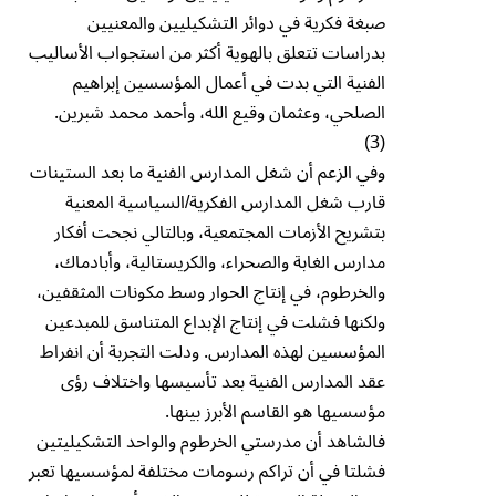
صبغة فكرية في دوائر التشكيليين والمعنيين
بدراسات تتعلق بالهوية أكثر من استجواب الأساليب
الفنية التي بدت في أعمال المؤسسين إبراهيم
الصلحي، وعثمان وقيع الله، وأحمد محمد شبرين.
(3)
وفي الزعم أن شغل المدارس الفنية ما بعد الستينات
قارب شغل المدارس الفكرية/السياسية المعنية
بتشريح الأزمات المجتمعية، وبالتالي نجحت أفكار
مدارس الغابة والصحراء، والكريستالية، وأبادماك،
والخرطوم، في إنتاج الحوار وسط مكونات المثقفين،
ولكنها فشلت في إنتاج الإبداع المتناسق للمبدعين
المؤسسين لهذه المدارس. ودلت التجربة أن انفراط
عقد المدارس الفنية بعد تأسيسها واختلاف رؤى
مؤسسيها هو القاسم الأبرز بينها.
فالشاهد أن مدرستي الخرطوم والواحد التشكيليتين
فشلتا في أن تراكم رسومات مختلفة لمؤسسيها تعبر