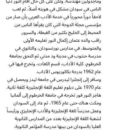
وماجدولين مهندسة. ولكن على كل حال أقام النور دنيا
الناس في سودان مشكل في هويته أصلاً، ثم لعب
لاحقاً دوراً محورياً في خدمة الأدب العربي بأن صار من
مؤسسي مجلة الدوحة التي كان يقرأها الناس من
المحيط إلى الخليج بكثير من الغبطة، والسرور.
راقب والده عثمان إكمال النور تعليمه الأولى
والمتوسط، في مدارس بورتسودان، والثانوي في
مدرسة حنتوب في مدينة ود مدني ثم التحق بجامعة
الخرطوم، كلية الآداب، قسم اللغات، وتخرج فيها في
عام 1962 بدرجة بكالوريوس الآداب.
وسافر إلى إنجلترا ليدرس في جامعة ليدز ويحصل في
عام 1970 على دبلوم تعليم اللغة الإنجليزية كلغة ثانية.
هاجر النور فور تخرجه في جامعة الخرطوم إلى ألمانيا
ومكث هناك حتى عام 1965، ثم عاد إلى السودان
وعمل مدرساً للغة الإنجليزية والأدب الإنجليزي ورئيساً
لشعبة اللغة الإنجليزية بعدد من المدارس الثانوية
العليا بالسودان من بينها مدرسة المؤتمر الثانوية،