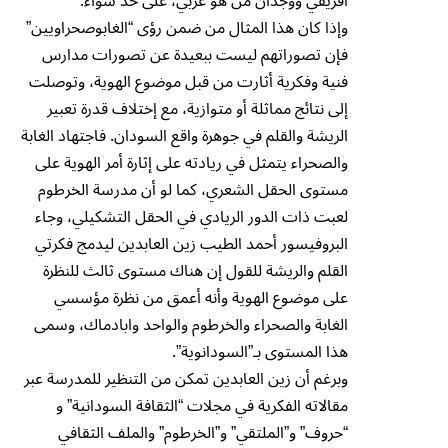
أفريقي ووجدان من هو عربي، على حد سواء.
وإذا كان هذا المثال من ضمن رؤى “الغابوصحراويين”
فإن تصوراتهم ليست ببعيدة عن تصورات مدارس
فنية وفكرية أثارت من قبل موضوع الهوية، وتوصلت
إلى نتائج مماثلة أو متوازية، مع إختلاف قدرة تعبير
الريشة والقلم في جوهرة واقع السودان. فاجتهاد الغابة
والصحراء يتمثل في ريادته على إثارة أمر الهوية على
مستوى الحقل الشعري، كما لو أن مدرسة الخرطوم
لعبت ذات الدور الريادي في الحقل التشكيلي، وجاء
البروفيسور أحمد الطيب زين العابدين ليدمج فكرتي
القلم والريشة للقول إن هناك مستوى ثالث للنظرة
على موضوع الهوية وأنه أعمق من نظرة مؤسسي
الغابة والصحراء والخرطوم والواحد وابادماك، وسمى
هذا المستوى بـ”السودانوية”.
وبرغم أن زين العابدين تمكن من التنظير للمدرسة عبر
مقالاته الفكرية في مجلات “الثقافة السودانية” و
“حروف” و”الملتقي” و”الخرطوم” والملف الثقافي