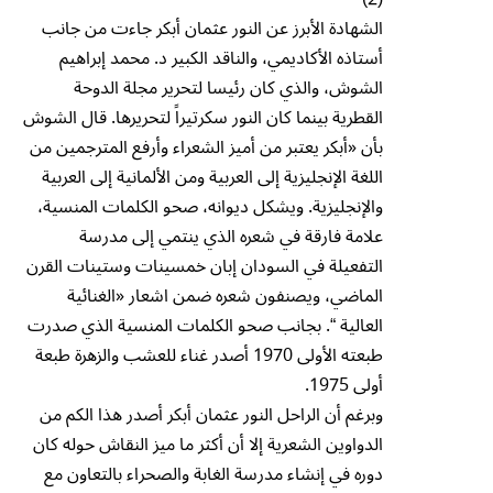
الشهادة الأبرز عن النور عثمان أبكر جاءت من جانب
أستاذه الأكاديمي، والناقد الكبير د. محمد إبراهيم
الشوش، والذي كان رئيسا لتحرير مجلة الدوحة
القطرية بينما كان النور سكرتيراً لتحريرها. قال الشوش
بأن «أبكر يعتبر من أميز الشعراء وأرفع المترجمين من
اللغة الإنجليزية إلى العربية ومن الألمانية إلى العربية
والإنجليزية. ويشكل ديوانه، صحو الكلمات المنسية،
علامة فارقة في شعره الذي ينتمي إلى مدرسة
التفعيلة في السودان إبان خمسينات وستينات القرن
الماضي، ويصنفون شعره ضمن اشعار «الغنائية
العالية “. بجانب صحو الكلمات المنسية الذي صدرت
طبعته الأولى 1970 أصدر غناء للعشب والزهرة طبعة
أولى 1975.
وبرغم أن الراحل النور عثمان أبكر أصدر هذا الكم من
الدواوين الشعرية إلا أن أكثر ما ميز النقاش حوله كان
دوره في إنشاء مدرسة الغابة والصحراء بالتعاون مع