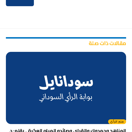
مقالات ذات صلة
منبر الرأي
المناهج وحمدوك والقراي وصائدو المياه العكرة .. بقلم: د.