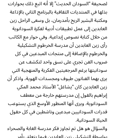
لصحيفة “السودان الحديث” إلا أنه اتبع ذلك بحوارات
بذلها في المنتديات الثقافية بالبرنامج الثاني بالإذاعة
ومكتبة البشير الريح بأمدرمان، بل وسعى الراحل زين
العابدين إلى عمل تطبيقات أدبية لفكرة السودانوية
من خلال كتابة نصوص إبداعية. وفي حوار مع الكاتب
رأى زين العابدين أن مدرسة الخرطوم التشكيلية
والخرطوم بالإضافة إلى منتجات المبدعين في كل
ضروب الفن تجري على نسق واحد لتكشف عن
سودانيتها برغم المرجعيتين الفكرية والمنهجية التي
يرى بهما الفنانون طيوف ومجسدات الهوية، واذكر أن
زين العابدين كان “يشاغل” الأستاذ محمد المكي
إبراهيم بالقول إن مدرستهم خارجة من معطف
السودانوية. ويرى أنها المنظور الأوسع الذي يستوعب
قدرات السودانيين مبدعين وناشطين في كل حقول
الحياة السودانية.
والسؤال هو هل تم تجاوز فكر مدرسة الغابة والصحراء
بواسطة التشكيلي زين العابدين فيما يتعلق بأمر