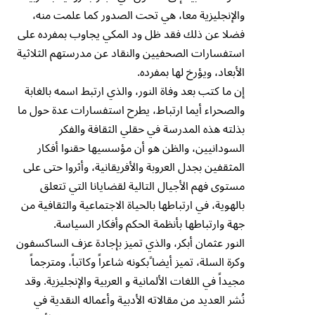
والإنجليزية معا، هي تحت الصدور كما علمت منه،
فضلا عن ذلك فقد ظل ود المكي يجاوب بمفرده على
استفسارات الصحفيين والنقاد عن مدرستهم الثلاثية
الأبعاد، ويؤرخ لها بمفرده.
إن ما كتب بعد وفاة النور، والذي ارتبط اسمه بالغابة
والصحراء أيما ارتباط، يطرح استفسارات عدة حول ما
بذلته هذه المدرسة في حقلي الثقافة والفكر
السودانيين، والظن هو أن مؤسسيها حقنوا أفكار
المثقفين بجدل العروبة والأفريقانية، وأثروا حتى على
مستوى فهم الأجيال التالية لقضايانا التي تتعلق
بالهوية، في ارتباطها بالحياة الاجتماعية والثقافية من
جهة وارتباطها بأنظمة الحكم وأفكار السياسة.
النور عثمان أبكر، والذي تميز بإجادة عزف الساكسفون
وكرة السلة، تميز أيضا ًبكونه شاعراً وكاتباً، ومترجماً
مجيداً في اللغات الألمانية و العربية والإنجليزية. وقد
نُشر العديد من مقالاته الأدبية وأعماله النقدية في