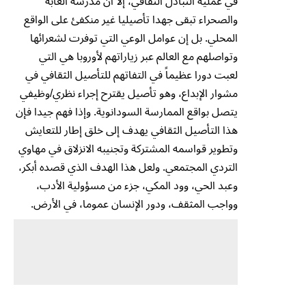
في عملية التبادل الثقافي، إلا أن مدرسة الغابة
والصحراء تبقى جهدا تأصيليا غير منكفئ على الواقع
المحلي. بل إن عوامل الوعي التي توفرت لشعرائها
وتواصلهم مع العالم عبر زياراتهم لأوروبا هي التي
لعبت دورا عظيماً في التفاتهم للتأصيل الثقافي في
مشوار الإبداع، وهو تأصيل يقترح إجراء نظري/وظيفي
يتصل بواقع الممارسة السودانوية. وإذا فهم جيدا فإن
هذا التأصيل الثقافي يهدف إلى خلق إطار للتعايش
وتطوير قواسمه المشتركة وتجنيبه الانزلاق في مهاوي
التردي المجتمعي. ولعل هذا الهدف الذي قصده أبكر،
وعبد الحي، وود المكي، جزء من مسؤولية الأدب،
وواجب المثقف، ودور الإنسان عموما، في الأرض.