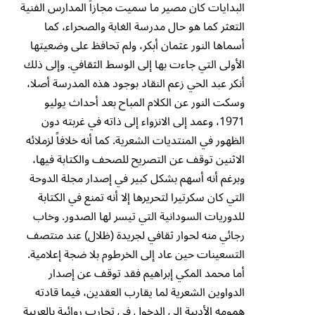
البدايات كان مصير ما سميت مجازاً المدارس الفنية
التعثر كما هو حال مدرسة الغابة والصحراء، كما
أسماها النور عثمان أبكر، ولم تحافظ على وضعيتها
الأولى التي جاءت بها إلى الوسط الثقافي. وإلى ذلك
أنكر عبد الحي زعم النقاد بوجود هذه المدرسة أصلا،
وسكت النور عن الكلام المباح بعد أحداث يوليو
1971، وعمد إلى الانزواء إلى ذاته في غربته دون
الظهور في المنتديات الشعرية. كما أنه خلافاً لزملائه
الاثنين توقف عن التصريح للصحف والكتابة فيها،
وبرغم أنه أسهم بشكل كبير في إصدار مجلة الدوحة
التي كان سكرتيرا لتحريرها إلا أنه تمنع في الكتابة
للدوريات السودانية التي تيسر لها الصدور. وخاب
رجائي منه لحوار ثقافي لجريدة (ظلال) عند منتصف
التسعينات حين عاد إلى الخرطوم بلا ضجة إعلامية.
أما محمد المكي إبراهيم فقد توقف عن إصدار
الدواوين الشعرية لما يقارب العقدين، فيما قادته
همومه الأدبية إلى الدخول في تجارب روائية بالعربية