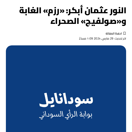
النور عثمان أبكر: «رزم» الغابة
و«صولفيج» الصحراء
اخر تحديث: 29 مارس, 2024 1:09 مساءً