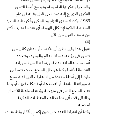
والصحراء بفكرتها الطموحة، وتوضح أيضا التطور
الفكري الذي ح إليه عبد الحي قبل وفاته في عام
1989، وكذلك مدى التزام ود المكي وأبكر بتلك النظرة
الستينية الباكرة لإشكال الهوية، أي بعد ما يقارب أكثر
من نصف القرن من الآن.
(4)
نقول هذا وفي الظن أن الأديب أو الفنان كائن حي
يتطور في رؤيته لقضايا العالم والوجود، وتتجدد
أساليب معالجاته الفنية، وربما يناقض تصوراته
القديمة للأشياء كما هو حال المبدع، حيث يتسامى
طرديا إلى أمثلة جديدة من المعارف التي قد تصحح
تصوراته السابقة، أو تعضدها، أو تشكك فيها، أو ربما
يعيد المبدع النظر في منهجية رؤيته لجماعية الأشياء
وبالتالي قد يأتي بما يخالف المعطيات الفكرية
لماضيه.
وكما أن انفراط العقد حال دون إكمال أفكار وتطبيقات