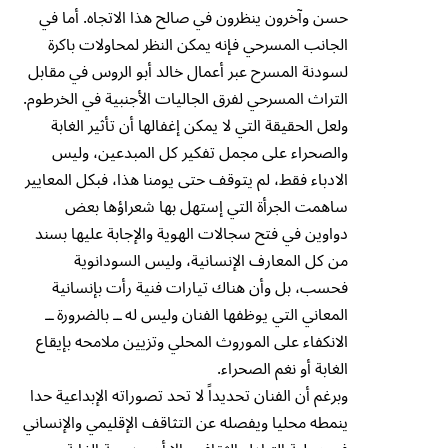
حسن وآخرون ينظرون في صالح هذا الاتجاه. أما في
الجانب المسرحي فإنه يمكن النظر لمحاولات باكرة
لسودنة المسرح عبر أعمال خالد أبو الروس في مقابل
التراث المسرحي لفرق الجاليات الأجنبية في الخرطوم.
ولعل الحقيقة التي لا يمكن إغفالها أن تأثير الغابة
والصحراء على مجمل تفكير كل المبدعين، وليس
الادباء فقط، لم يتوقف حتى يومنا هذا، فبكل المعايير
ساهمت الجرأة التي إستهل بها شعراؤها بعض
دواوين في فتح سجالات الهوية والإجابة عليها بسند
من كل المعارف الإنسانية، وليس السودانوية
فحسب، بل وأن هناك تيارات فنية رأت بإنسانية
المعاني التي يوظفها الفنان وليس له ــ بالضرورة ــ
الانكفاء على الموروث المحلي وتزيين ملامحه بإيقاع
الغابة أو نغم الصحراء.
وبرغم أن الفنان تحديداً لا تحد تصوراته الإبداعية حدا
ينمطه محليا ويفصله عن التثاقف الإقليمي والإنساني