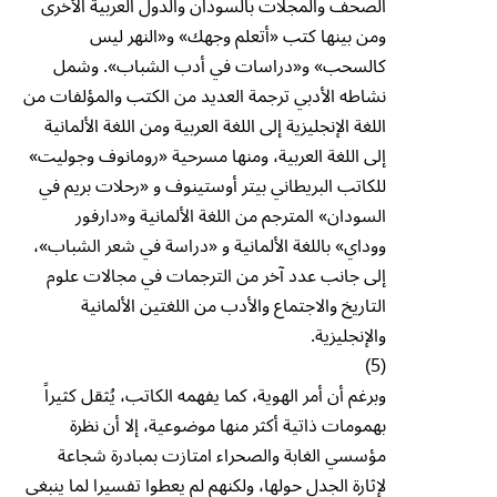
الصحف والمجلات بالسودان والدول العربية الأخرى
ومن بينها كتب «أتعلم وجهك» و«النهر ليس
كالسحب» و«دراسات في أدب الشباب». وشمل
نشاطه الأدبي ترجمة العديد من الكتب والمؤلفات من
اللغة الإنجليزية إلى اللغة العربية ومن اللغة الألمانية
إلى اللغة العربية، ومنها مسرحية «رومانوف وجوليت»
للكاتب البريطاني بيتر أوستينوف و «رحلات بريم في
السودان» المترجم من اللغة الألمانية و«دارفور
ووداي» باللغة الألمانية و «دراسة في شعر الشباب»،
إلى جانب عدد آخر من الترجمات في مجالات علوم
التاريخ والاجتماع والأدب من اللغتين الألمانية
والإنجليزية.
(5)
وبرغم أن أمر الهوية، كما يفهمه الكاتب، يُثقل كثيراً
بهمومات ذاتية أكثر منها موضوعية، إلا أن نظرة
مؤسسي الغابة والصحراء امتازت بمبادرة شجاعة
لإثارة الجدل حولها، ولكنهم لم يعطوا تفسيرا لما ينبغي