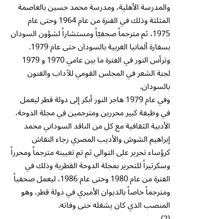
والمدرسة الأهلية، ومدرسة محمد حسين بالعاصمة
المثلثة وذلك في الفنرة من عام 1964 وحتى عام
1975، ثم مترجماً صحفيّاً ومستشاراً لشؤون السودان
بسفارة ألمانيا الغربية بالسودان حتى عام 1979.
وترأس النور في الفترة ما بين عامي 1970 و 1979
لجنة الشعر في المجلس القومي للآداب والفنون
بالسودان.
وفي عام 1979 هاجر النور أبكر إلى دولة قطر ليعمل
في وظيفة كبير محررين ومترجمين في مجلة الدوحة،
الأدبية الثقافية مع كل من الناقد السوداني محمد
إبراهيم الشوش والأديب المصري رجاء النقاش
كرؤساء تحرير على التوالي ثم تم تعيينه مترجماً ومحرراً
وسكرتيراً للتحرير بمجلة الدوحة القطرية وذلك في
الفترة من عام 1980 وحتى عام 1986، ليعمل صحفياً
ومترجماً خاصاً بالديوان الأميري في دولة قطر، وهو
المنصب الذي كان يشغله حتى وفاته.
(2)