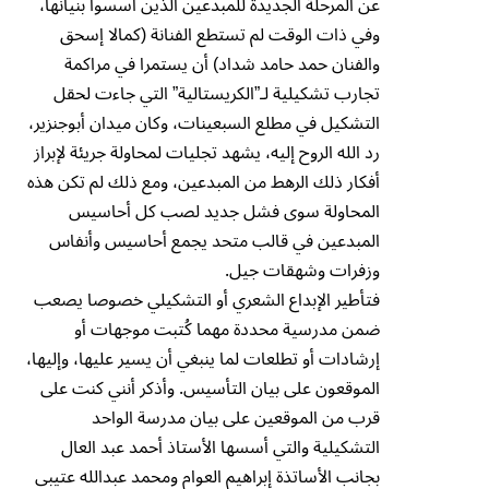
عن المرحلة الجديدة للمبدعين الذين أسسوا بنيانها،
وفي ذات الوقت لم تستطع الفنانة (كمالا إسحق
والفنان حمد حامد شداد) أن يستمرا في مراكمة
تجارب تشكيلية لـ”الكريستالية” التي جاءت لحقل
التشكيل في مطلع السبعينات، وكان ميدان أبوجنزير،
رد الله الروح إليه، يشهد تجليات لمحاولة جريئة لإبراز
أفكار ذلك الرهط من المبدعين، ومع ذلك لم تكن هذه
المحاولة سوى فشل جديد لصب كل أحاسيس
المبدعين في قالب متحد يجمع أحاسيس وأنفاس
وزفرات وشهقات جيل.
فتأطير الإبداع الشعري أو التشكيلي خصوصا يصعب
ضمن مدرسية محددة مهما كُتبت موجهات أو
إرشادات أو تطلعات لما ينبغي أن يسير عليها، وإليها،
الموقعون على بيان التأسيس. وأذكر أنني كنت على
قرب من الموقعين على بيان مدرسة الواحد
التشكيلية والتي أسسها الأستاذ أحمد عبد العال
بجانب الأساتذة إبراهيم العوام ومحمد عبدالله عتيبي