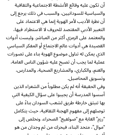
أن تكون عليه وقائع الأنشطة الاجتماعية والثقافية
والسياسية للسودانيين، والسبب في ذلك يرجع إلى
أن نظرة الأديب لأمر الهوية إنما هي الاعتماد على
التعبير الأدبي المقتصد للحروف لا الاستطراد فيها،
والمعتمد على الرمزي أكثر من المباشر. وليست أدوات
القصيدة هي أدوات عالم الاجتماع أو المفكر السياسي
الذي يمكن له تناول موضوع الهوية بناء على تصورات
عملية لما يجب أن تصبح عليه شؤون الناس العامة،
والغنم، والكباري، والمشاريع الصحية، والمدارس،
وتسويق المحاصيل.
وفي الحقيقة أنه لم يكن مطلوباً من الشعراء الذين
أسسوا المدرسة أن يجيبوا على سؤال الكيفية التي
بها تنبثق خارطة طريق لشعب السودان بناءً على
توصلهم إلى مفهوم الهجنة الثقافية، حيث يتكامل
“رزم” الغابة مع “صولفيج” الصحراء، ونخلص إلى
“موال”، متحد البناء، فيحرك من ثم وجدان من هو