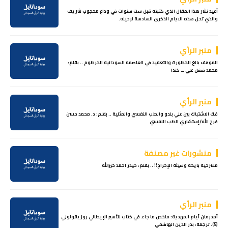
أعيد نشر هذا المقال الذي كتبته قبل ست سنوات في وداع محجوب شريف
والذي تحل هذه الايام الذكرى السادسة لرحيله.
منبر الرأي
الموقف بالغ الخطورة والتعقيد في العاصمة السودانية الخرطوم .. بقلم:
محمد فضل علي … كندا
منبر الرأي
فك الاشتباك بين علي بلدو والطب النفسي والمثلية .. بقلم: د. محمد حسن
فرج الله/إستشاري الطب النفسي
منشورات غير مصنفة
مسرحية بايخة وسيئة الإخراج!! .. بقلم: حيدر احمد خيرالله
منبر الرأي
أمدرمان أيام المهدية: ملخص ما جاء في كتاب للأسير الإيطالي روزيقونولي
(5). ترجمة: بدر الدين الهاشمي