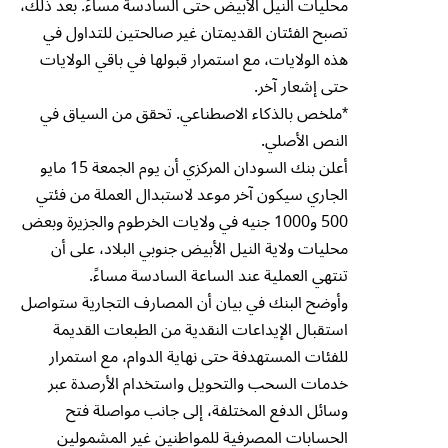
محليات النيل الأبيض حتى السادسة مساءً. بعد ذلك،
تصبح الفئتان القديمتان غير صالحتين للتداول في
هذه الولايات، مع استمرار قبولها في باقي الولايات
حتى إشعار آخر.
*ملخص بالذكاء الاصطناعي. تحقق من السياق في
النص الأصلي.
أعلن بنك السودان المركزي أن يوم الجمعة 15 مايو
الجاري سيكون آخر موعد لاستبدال العملة من فئتي
500 و1000 جنيه في ولايات الخرطوم والجزيرة وبعض
محليات ولاية النيل الأبيض جنوبي البلاد، على أن
تنتهي العملية عند الساعة السادسة مساءً.
وأوضح البنك في بيان أن المصارف التجارية ستواصل
استقبال الإيداعات النقدية من الطبعات القديمة
للفئات المستهدفة حتى نهاية الدوام، مع استمرار
خدمات السحب والتحويل واستخدام الأرصدة عبر
وسائل الدفع المختلفة، إلى جانب مواصلة فتح
الحسابات المصرفية للمواطنين غير المشمولين