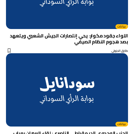
بيانات
اللواء جقود مكوار: يحي إنتصارات الجيش الشعبي ويتعهد
بصد هجوم النظام الصيفي
طارق الجزولي
بيانات
الحزب الوحدوي الديمقراطي الناصري: لقاء البرهان بعراب