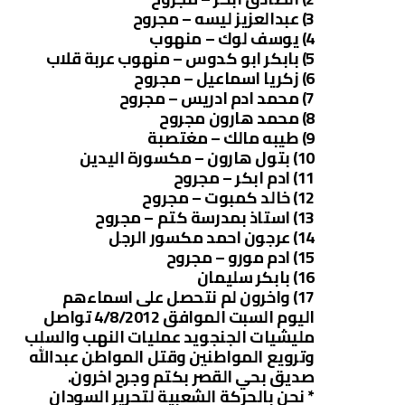
3) عبدالعزيز ليسه – مجروح
4) يوسف لوك – منهوب
5) بابكر ابو كدوس – منهوب عربة قلاب
6) زكريا اسماعيل – مجروح
7) محمد ادم ادريس – مجروح
8) محمد هارون مجروح
9) طيبه مالك – مغتصبة
10) بتول هارون – مكسورة اليدين
11) ادم ابكر – مجروح
12) خالد كمبوت – مجروح
13) استاذ بمدرسة كتم – مجروح
14) عرجون احمد مكسور الرجل
15) ادم مورو – مجروح
16) بابكر سليمان
17) واخرون لم نتحصل على اسماءهم
اليوم السبت الموافق 4/8/2012 تواصل
مليشيات الجنجويد عمليات النهب والسلب
وترويع المواطنين وقتل المواطن عبدالله
صديق بحي القصر بكتم وجرح اخرون.
* نحن بالحركة الشعبية لتحرير السودان