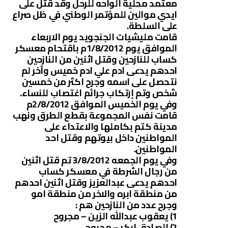
معتمد محلية الواحه للرحل وقد قتل على
ايدي موالين للمؤتمر الوطني في ظل صراع
على السلطة.
قامت مليشيات الجنجويد يوم الاربعاء
الموافق يوم 1/8/2012م باقتحام معسكر
كساب للنازحين وقتل اثنين من النازحين
احدهم يدعى ادم علي ادم خميس وآخر لم
نتحصل على اسمه وجرح اكثر من خمسين
شخص وتم إرتكاب جرائم اغتصاب للنساء.
وفي يوم الخميس الموافق 2/8/2012م
قامت نفس المجموعة بقطع الطرق ونهب
مدينة كتم بكاملها والاعتداء على
المواطنين داخل بيوتهم وقتل احد
المواطنين.
وفي يوم الجمعه 3/8/2012 تم قتل اثنين
من رجال الشرطة في معسكر كساب
احدهم يدعى عبدالعزيز وقتل اثنين احدهم
من منطقة ابره والاخر من منطقة امو
وجرح عدد من النازحين هم :
1) يعقوب عبدالله الزين – مجروح
2) الصادق ابكر – مجروح