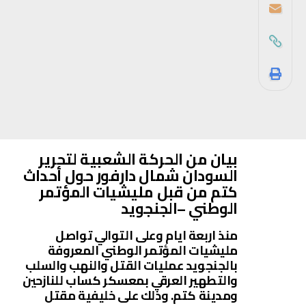
بيان من الحركة الشعبية لتحرير
السودان شمال دارفور حول أحداث
كتم من قبل مليشيات المؤتمر
الوطني –الجنجويد
منذ اربعة ايام وعلى التوالي تواصل
مليشيات المؤتمر الوطني المعروفة
بالجنجويد عمليات القتل والنهب والسلب
والتطهير العرقي بمعسكر كساب للنازحين
ومدينة كتم. وذلك على خليفية مقتل