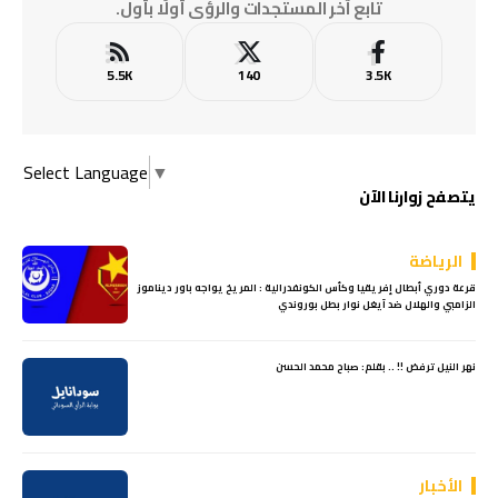
تابع آخر المستجدات والرؤى أولًا بأول.
5.5K
140
3.5K
Select Language
▼
يتصفح زوارنا الآن
الرياضة
قرعة دوري أبطال إفريقيا وكأس الكونفدرالية : المريخ يواجه باور ديناموز
الزامبي والهلال ضد آيغل نوار بطل بوروندي
نهر النيل ترفض !! .. بقلم: صباح محمد الحسن
الأخبار