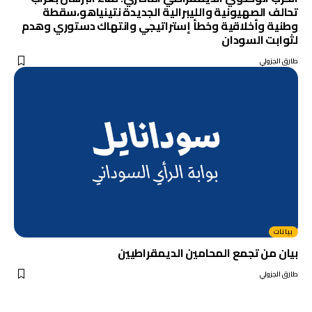
تحالف الصهيونية والليبرالية الجديدة نتينياهو،سقطة
وطنية وأخلاقية وخطأ إستراتيجي وانتهاك دستوري وهدم
لثوابت السودان
طارق الجزولي
بيانات
بيان من تجمع المحامين الديمقراطيين
طارق الجزولي