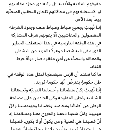
حقوقهم الماديه والأدبيه. بل وتتفادى مجرّد مقابلتهم
او الاستعانه بهم في مجالاتهم كلجان التحقيق المتعثّره
يوماً بعد الآخر.
إننا نُهيبُ بجميع ضباط وضباط صف وجنود الشرطه
المفصولين والمعاشيين ألّا يفوتهم شرف المشاركه
في هذه الوقفه التاريخيه في هذا المنعطف الخطير
الذي يبقى فيه شعبنا موعودٌ بالمزيد من التشظي
والمعاناه والبحثُ عن أمنٍ مفقود صار دونَهُ خرط
القتاد.
ما كنا نعتقد أن الزمن سيضطرنا لمثل هذه الوقفه في
ظل حكومةٍ يفترضُ أنّها حكومة ثورتنا.
إنّنا نُهيبُ بكلّ منظماتنا وأجسامنا الثوريّه وتجمعاتنا
الشبابيه ولجان المقاومه وكل الحادبين على مصلحة
الوطن من أطبائنا ومحامينا وقضاتنا ومهندسينا وكلّ
مهنيينا ومُلّ شعبنا دعمنا والخروج معنا ومساندتنا إذ
أنّ قضيتنا هي قضية وطن يكونُ أو لا يكون. قضيتُنا
هي إستردادُ ثورتنا وتأمين بلادنا ورخاءُ وامانُ شعبِنا.