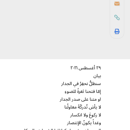
٢٩ أغسطس ٢٠٢١
بيان
سنظلُّ نحفِرُ في الجدار
إمّا فتحنا ثغرةً للضوءِ
او متنا على صدر الجدار
لا يأسَ تُدركُهُ معاولُنا
لا ركوعَ ولا انكسار
وغداً يكونُ الإنتصار