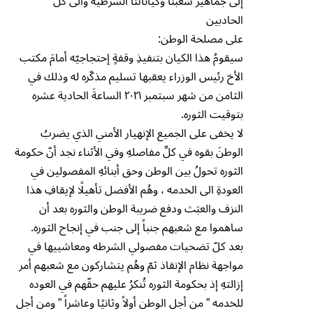
إلى جماهير شعبنا وكياناتنا الشرطيه والى كل
الحادبين
على مصلحة الوطن:
سيقومُ هذا الكيان بتنفيذِ وقفةٍ إحتجاجيّه أمامَ مكتب
الأخ رئيس الوزراء يعقبها تسليم مذكّره له وذلك في
الثامن من شهر سبتمبر ٢٠٢١ الساعةَ الحادية عشره
بتوقيت الثوره.
لا يخفى على الجميع الإنهيار الأمني الذي يضربُ
الوطنَ بقوه في كلِّ مفاصلهِ وفي الأثناء نجد أنّ حكومة
الثوره تحولُ بين الوطن وحق أبنائهِ المفصولين في
العودةِ الى الخدمه ، وهُم الأفضل تأهيلًا لإيقافِ هذا
النزف والعبَث ودفع ضريبة الوطن والثوره بعد أن
ساهموا مع شعبهم جنباً إلى جنب في إنجاح الثوره.
بعد كلّ تضحيات مفصولي الشرطه ومعاشييها في
مواجهة نظام الإنقاذ ثمّ وهُم يتشاركون مع شعبهم أمر
إزالتهِ إذ بحكومة الثوره تُنكرُ عليهم حقّهم في العوده
للخدمه ” من أجل الوطن أولاً وثانيًا وعاشراً ” ومن أجل