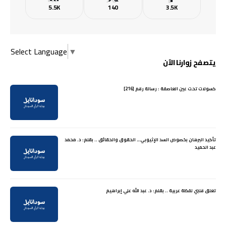
5.5K
140
3.5K
Select Language
▼
يتصفح زوارنا الآن
كسولات تحت عين العاصفة : رسالة رقم [216]
تأكيد البرهان بخصوص السد الإثيوبي… الحقوق والحقائق .. بقلم: د. محمد
عبد الحميد
تعلق قلبي لفظة عربية .. بقلم: د. عبد الله علي إبراهيم