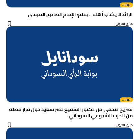
بيانات
الرائد لا يكذب أهله .. بقلم: الإمام الصادق المهدي
طارق الجزولي
بيانات
تصريح صحفي من دكتور الشفيع خضر سعيد حول قرار فصله
من الحزب الشيوعي السوداني
طارق الجزولي