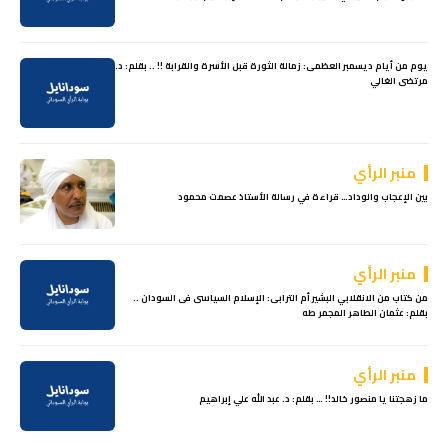
يوم من أيام ديسمبر العظمى: زمالة الثورة قبل الأسرة والقرابة !! .. بقلم: د.
مرتضى الغالي
منبر الرأي
بين الإعجاب والوداد… قراءة في رسالة الأستاذ عصمت محمود
منبر الرأي
من كتاب من الانقلابي البشير أم الترابى: الإسلام السياسى فى السودان ..
بقلم: عثمان الطاهر المجمر طه
منبر الرأي
ما زهجتنا يا منصور خالد!! … بقلم: د. عبد الله علي إبراهيم