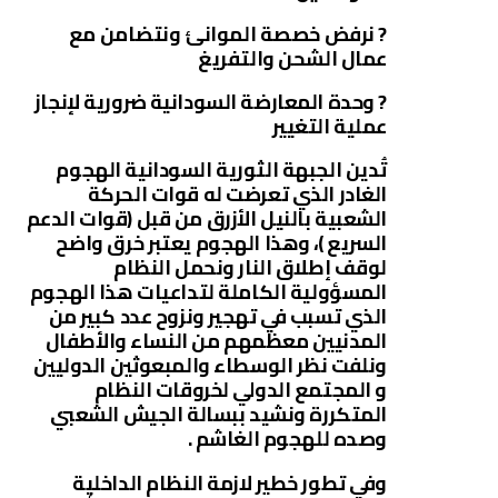
? نرفض خصصة الموانئ ونتضامن مع
عمال الشحن والتفريغ
? وحدة المعارضة السودانية ضرورية لإنجاز
عملية التغيير
تُدين الجبهة الثورية السودانية الهجوم
الغادر الذي تعرضت له قوات الحركة
الشعبية بالنيل الأزرق من قبل (قوات الدعم
السريع )، وهذا الهجوم يعتبر خرق واضح
لوقف إطلاق النار ونحمل النظام
المسؤولية الكاملة لتداعيات هذا الهجوم
الذي تسبب في تهجير ونزوح عدد كبير من
المدنيين معظمهم من النساء والأطفال
ونلفت نظر الوسطاء والمبعوثين الدوليين
و المجتمع الدولي لخروقات النظام
المتكررة ونشيد ببسالة الجيش الشعبي
وصده للهجوم الغاشم .
وفي تطور خطير لازمة النظام الداخلية