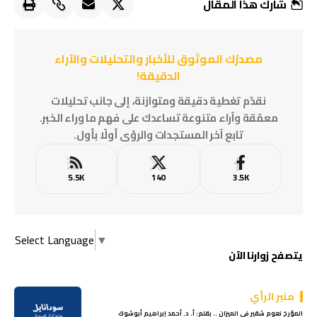
شارك هذا المقال
مصدرُك الموثوق للأخبار والتحليلات والآراء
الدقيقة!
نقدّم تغطية دقيقة ومتوازنة، إلى جانب تحليلات
معمّقة وآراء متنوعة تساعدك على فهم ما وراء الخبر.
تابع آخر المستجدات والرؤى أولًا بأول.
5.5K
140
3.5K
Select Language
▼
يتصفح زوارنا الآن
منبر الرأي
المؤرخ نعوم شقير في الميزان .. بقلم: أ. د. أحمد إبراهيم أبوشوك