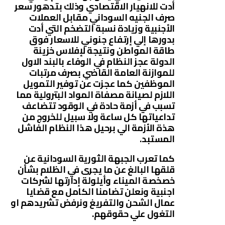
أدت للانهيار الاقتصادي وذلك بتدهور سعر
صرف الجنيه السوداني مقابل العملات
الأجنبية وزيادة نسبة التضخم التي أدت
بدورها إلي إرتفاع جنوني للاسعار فوق
طاقة المواطن ونتيجة لإفلاس خزينة
الدولة عجز النظام في الوفاء بالبند الاول
للموازنة العامة القاضي بصرف مرتبات
الموظفين كما عجزت عن توفير التمويل
اللازم لصيانة مصفاة المواد البترولية مما
تسبب في أزمة حادة في الوقود تتضاعف
تداعياتها كل ساعة ولا سبيل للخروج من
هذة الأزمة الي برحيل هذا النظام الفاشل
المستبد.
كما تعرب الجبهة الثورية السودانية عن
قلقها البالغ عن ما يجرى في الظلام بشأن
خصخصة الميناء وأيلولة إدارتها لشركات
اجنبية ونعلن تضامنا الكامل مع قضايا
عمال الشحن والتفريغ ونرفض تشريدهم او
التغول علي حقوقهم.