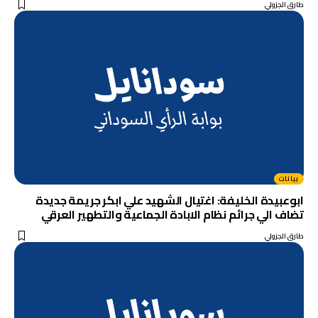
طارق الجزولي
بيانات
ابوعبيدة الخليفة: اغتيال الشهيد علي ابكر جريمة جديدة
تضاف الي جرائم نظام الابادة الجماعية والتطهير العرقي
طارق الجزولي