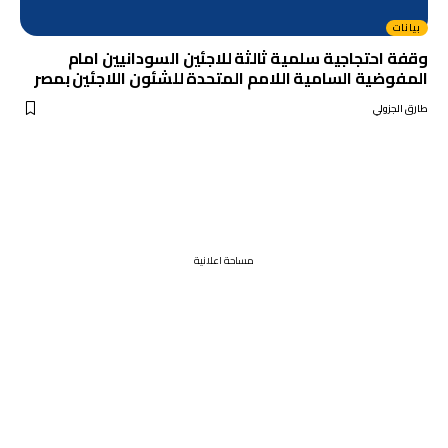
بيانات
وقفة احتجاجية سلمية ثالثة للاجئين السودانيين امام
المفوضية السامية اللامم المتحدة للشئون اللاجئين بمصر
طارق الجزولي
مساحة اعلانية