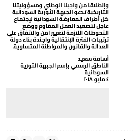
وإنطلاقا من واجبنا الوطني ومسؤوليتنا
التاريخية تدعو الجبهة الثورية السودانية
كل أطراف المعارضة السودانية لإجتماع
عاجل لتصعيد العمل المقاوم ووضع
التحوطات اللازمة لتغيير آمن والاتفاق علي
ترتيبات الفترة الإنتقالية واجندة بناء دولة
العدالة والقانون والمواطنة المتساوية.
أسامة سعيد
الناطق الرسمي بإسم الجبهة الثورية
السودانية
٤ مايو ٢٠١٨