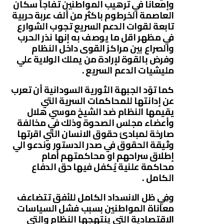
وإمعانا في ترهيب المواطنين تفاجأ سكان
العاصمة الخرطوم باكثر من ألف عربة حربية
تابعة لقوات الدعم السريع تجوب الشوارع
في مظهر اقل ما يوصف به إنها نذر الحرب
والصراع بين مراكز القوى داخل النظام
وفرض بالقوة لإرادة من يملك الولاية علي
مليشيات الدعم السريع .
كما توّد الجبهة الثورية السودانية أن تعرب
عن إدانتها للمحاكمات السرية التي
يقيمها النظام ضد الشيخ موسي هلال
وأعضاء مجلس الصحوة وذلك في مخالفة
صارخة لمبادئ حقوق الانسان التي اقرتها
وثيقة الحقوق في صدر الدستور وندعو الي
إطلاق سراحهم او محاكمتهم أمام
محاكمة علنية يُكفل فيها حق الدفاع
الكامل .
وفِي ظل الانسداد الكامل للأفق تتضاعف
معاناة المواطنين بسبب فشل السياسات
الاقتصادية التي ينتهجها النظام والتي