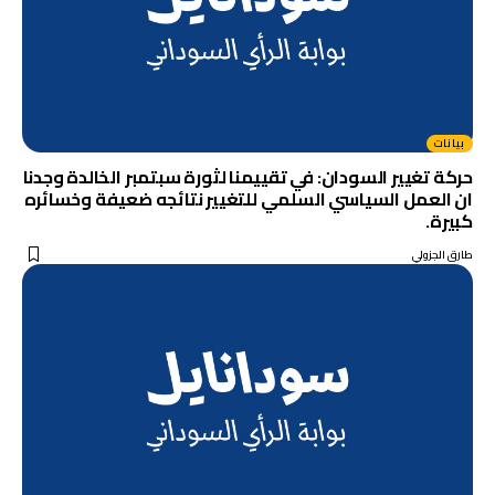
بيانات
حركة تغيير السودان: في تقييمنا لثورة سبتمبر الخالدة وجدنا
ان العمل السياسي السلمي للتغيير نتائجه ضعيفة وخسائره
كبيرة.
طارق الجزولي