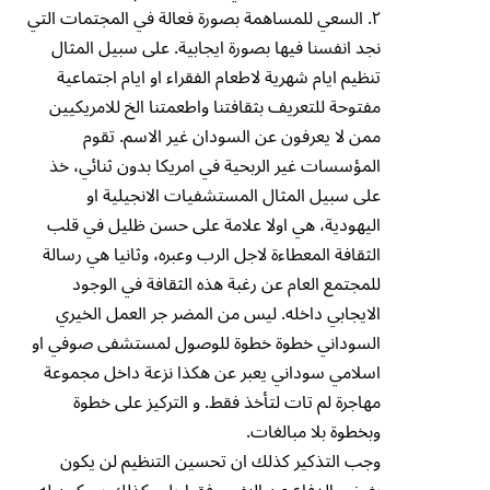
٢. ⁠السعي للمساهمة بصورة فعالة في المجتمات التي
نجد انفسنا فيها بصورة ايجابية. على سبيل المثال
تنظيم ايام شهرية لاطعام الفقراء او ايام اجتماعية
مفتوحة للتعريف بثقافتنا واطعمتنا الخ للامريكيين
ممن لا يعرفون عن السودان غير الاسم. تقوم
المؤسسات غير الربحية في امريكا بدون ثنائي، خذ
على سبيل المثال المستشفيات الانجيلية او
اليهودية، هي اولا علامة على حسن ظليل في قلب
الثقافة المعطاءة لاجل الرب وعبره، وثانيا هي رسالة
للمجتمع العام عن رغبة هذه الثقافة في الوجود
الايجابي داخله. ليس من المضر جر العمل الخيري
السوداني خطوة خطوة للوصول لمستشفى صوفي او
اسلامي سوداني يعبر عن هكذا نزعة داخل مجموعة
مهاجرة لم تات لتأخذ فقط. و التركيز على خطوة
وبخطوة بلا مبالغات.
وجب التذكير كذلك ان تحسين التنظيم لن يكون