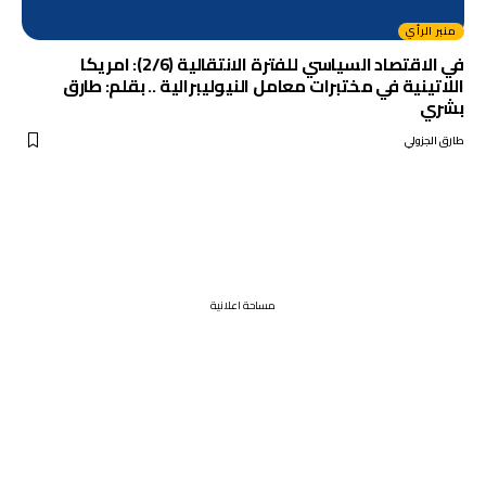
منبر الرأي
في الاقتصاد السياسي للفترة الانتقالية (2/6): امريكا
اللاتينية في مختبرات معامل النيوليبرالية .. بقلم: طارق
بشري
طارق الجزولي
مساحة اعلانية