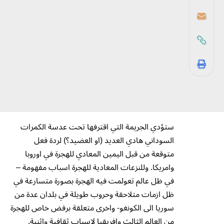
ستؤدي الجريمة التي اقترفها تحت عدسة الكمرات
السوداني هادي العديد (او العضيد؟) لردة فعل
متوقعة من قبل اليمين المعادي للهجرة في اوروبا
وامريكا. وللنزعات المعادية للهجرة اسباب مفهومة –
في ظل عالم تعولمت فيه الهجرة بصورة متسارعة في
ظل ازمات متلاحقة وحروب طويلة في بلدان عدة من
سوريا الى الكونغو- واخرى متعلقة برفض خاص للهجرة
من العالم الثالث وافريقيا لاسباب ثقافية واثنية.