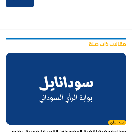
مقالات ذات صلة
منبر الرأي
معالجة جذرية لقضية المفصولين القدرية القهرية . بقلم: