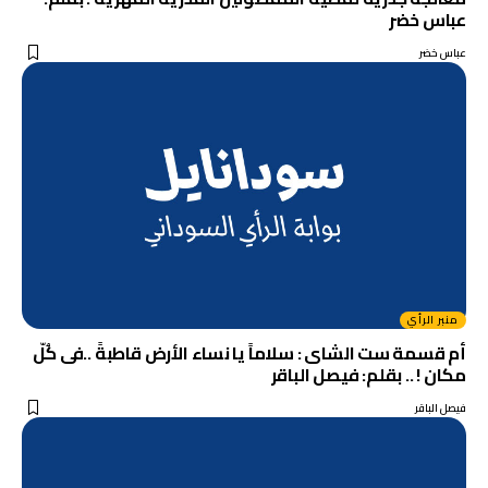
عباس خضر
عباس خضر
منبر الرأي
أم قسمة ست الشاى : سلاماً يا نساء الأرض قاطبةً ..فى كُلّ
مكان ! .. بقلم: فيصل الباقر
فيصل الباقر