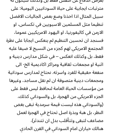
بغرض الدفاع عن النفس فقط بل وكذلك سيكون له
مترتبات ايجابية على حياة السودانيين اليومية: على
سبيل المثال اذا اخذنا وضع بعض الجاليات الافضل
تنظيما مثل المسلمين الاسيويين في تكساس، او
الارمن في كاليفورنيا، او اليهود الامريكيين عموما،
فسنجد ان تحسين التنظيم لم ينعكس ايجابا على نظرة
المجتمع الامريكي لهم كجزء من النسيج لا ضيفا عليه
فقط، بل وكذلك انعكس – في شكل مدارس دينية و
اثنية او مجمعات ثقافية ومراكز اكاديمية الخ- الى
منفعة حقيقية للفرد واسرته. نحتاج لمدارس سودانية
ومجمعات دينية متصوفة ان لم نقل مساجد، وغيرها
من مؤسسات الحياة العامة لنحافظ ليس فقط على
الجزء الامريكي من الهجرة، بل والسوداني كذلك.
(والسوداني هذه ليست قيمة سرمدية تبقى بغض
النظر، بل هبة وبذرة اصل تحتاج في الهجرة لعمل
مضاعف لتبقى وتتأقلب بدل ان تتندثر).
هنالك خياران امام السوداني في القرن الحادي