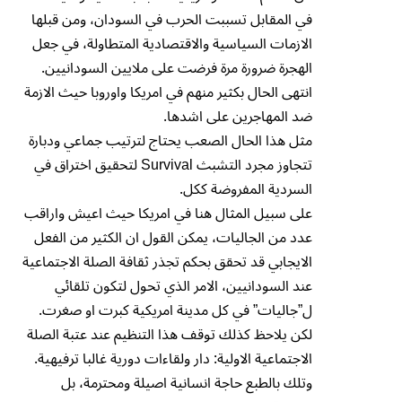
في المقابل تسببت الحرب في السودان، ومن قبلها
الازمات السياسية والاقتصادية المتطاولة، في جعل
الهجرة ضرورة مرة فرضت على ملايين السودانيين.
انتهى الحال بكثير منهم في امريكا واوروبا حيث الازمة
ضد المهاجرين على اشدها.
مثل هذا الحال الصعب يحتاج لترتيب جماعي ودبارة
تتجاوز مجرد التشبث Survival لتحقيق اختراق في
السردية المفروضة ككل.
على سبيل المثال هنا في امريكا حيث اعيش واراقب
عدد من الجاليات، يمكن القول ان الكثير من الفعل
الايجابي قد تحقق بحكم تجذر ثقافة الصلة الاجتماعية
عند السودانيين، الامر الذي تحول لتكون تلقائي
ل”جاليات” في كل مدينة امريكية كبرت او صغرت.
لكن يلاحظ كذلك توقف هذا التنظيم عند عتبة الصلة
الاجتماعية الاولية: دار ولقاءات دورية غالبا ترفيهية.
وتلك بالطبع حاجة انسانية اصيلة ومحترمة، بل