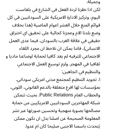
وجميلة.
لكن اذا نظرنا لردة الفعل في الشارع في بلفاست
اليوم، وتركيز الادارة الامريكية على السودانيين في كل
قوائم المنع خلال العشر اعوام الماضية (هذا بخلاف
وضع بلدنا الام وعجزنا كجالية على تحقيق اي اختراق
حقيقي في علاقة الغرب بالسودان، فيما عدى العمل
الانساني)، فاننا يمكن ان نلاحظ ان مجرد اللقاء
الاجتماعي للترفيه لم يعد كافيا لحماية اوضاعنا ماديا و
ثقافيا في المهجر. ولزم توسيع العمل الاجتماعي
والتنظيم في اتجاهين:
١. تجويد التنظيم كمجتمع مدني امريكي سوداني.
بمؤسسات لها افرع متعلقة بالدعم القانوني، اللوبي،
والخطاب العام Public Relations. بحيث تتمكن
شبكة المهاجرين السودانيين الامريكيين من حماية
مصالحها بصورة منهجية وتحسين صورتها عبر نشر
المعلومة الصحيحة عن اصلنا بدل ان نكون ممكن
يَتحدث باسمنا الاجنبي صليحا كان ام عدوا.