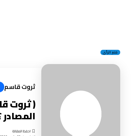
منبر الرأي
ثروت قاسم
( ثروت ق
المصادر ؟