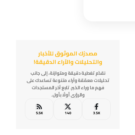
مصدرُك الموثوق للأخبار
والتحليلات والآراء الدقيقة!
نقدّم تغطية دقيقة ومتوازنة، إلى جانب
تحليلات معمّقة وآراء متنوعة تساعدك على
فهم ما وراء الخبر. تابع آخر المستجدات
والرؤى أولًا بأول.
5.5K
140
3.5K