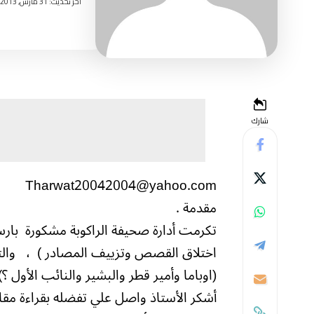
اخر تحديث: 31 مارس, 2013 9:36 صباحًا
شارك
Tharwat20042004@yahoo.com
مقدمة .
تكرمت أدارة صحيفة الراكوبة مشكورة بارس
اختلاق القصص وتزييف المصادر ) ، والتي 
(اوباما وأمير قطر والبشير والنائب الأول ؟
أشكر الأستاذ واصل علي تفضله بقراءة مقال