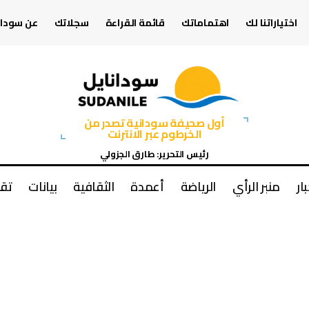
اختياراتنا لك
اهتماماتك
قائمة القراءة
سجلاتك
عن سودان
أول صحيفة سودانية تصدر من
الخرطوم عبر الانترنت
رئيس التحرير: طارق الجزولي
بار
منبر الرأي
الرياضة
أعمدة
الثقافية
بيانات
تقا