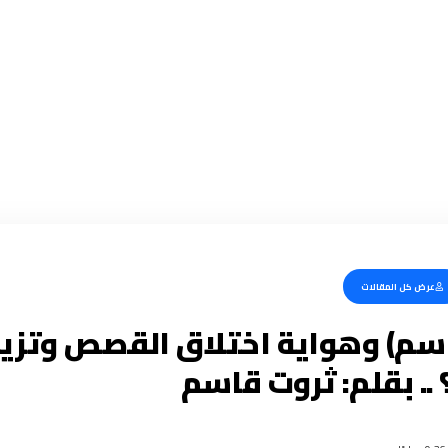
عرض كل المقالات
اسم) وهواية اختلاق القصص وتز
 .. بقلم: ثروت قاسم