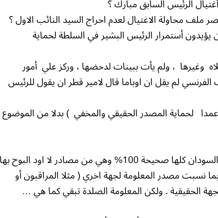
غتيال الرئيس السابق مبارك ؟
لف محاولة الاغتيال لعدم احراج السيد النائب الاول ؟
 يؤيدون أستمرار الرئيس البشير في السلطة لحماية
ه وغيرها ، ولم يأت ببينات لدحضها ، وركز علي أمور
الفرنسي لم يقل ان اوباما قال لامير قطر ان يقول للرئيس
عمدا لحماية المصدر الحقيقي والمخفي ) بدلا من الموضوع
المعلومات الصلدة الواردة في مقالتي عن السودان كلها صحيحة 100% وهي من مصادر لا اود البوح بها
ربما نسبت مصدر المعلومة لجهة اخري ( مثلا المراقبون أو
هة الحقيقية . ولكن المعلومة الصلدة تبقي كما هي …