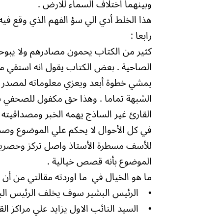
وبينهما اختلاف السماء للارض .
هذا الخلط أدي الي سؤ الفهم الذي وقع فيه
رابعا :
كثير من الكتاب يحمون مصادرهم ولا يبوحون
الصاحية . بعض الكتاب يقول انه استقي 
يمشي خطوة أبعد ويعزي معلوماته لمصدر غ
الشبهة تماما . وهذا حق مكفول للصحفي بال
القارئ غير الساذج يهمه الخبر ومصداقيته ا
في كل الأحوال لا يحكم علي الموضوع وص
للأسف مسطرة الأستاذ واصل تركز وحصريا
الموضوع بأنه قصص خيالية .
ما هو الخيال في ما اوردته مقالتي من أن :
• الرئيس البشير سوف يخلف الرئيس الب
• السيد النائب الاول يزايد علي مراكز الق