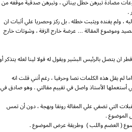
فوعات مضادة تبرهن خطل بيناتي ، وتبرهن صدقية موقفه من
.
 ، ولم يفنده ويثبت خطله . بل ركز وحصريا علي أثبات ان
صيد وموضوع المقالة … عرضة خارج الزفة ، وشوتات خارج
ر ان يتصل بالرئيس البشير ويقول له قولا لينا لعله يتذكر أو
اما لم يقل هذه الكلمات نصا وحرفيا ، رغم أنني قلت انه
ي أستعملها الأستاذ واصل في تقييم مقالتي . وهو صادق في
قبلات التي تضفي علي المقالة رونقا وبهجة ، دون أن تمس
 الموضوع .
وع ( العضم واللب ) وطريقة عرض الموضوع .