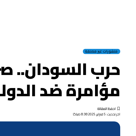
منشورات غير مصنفة
حرب السودان.. صر
مؤامرة ضد الدول
اخر تحديث: 5 فبراير, 2025 8:38 صباحًا