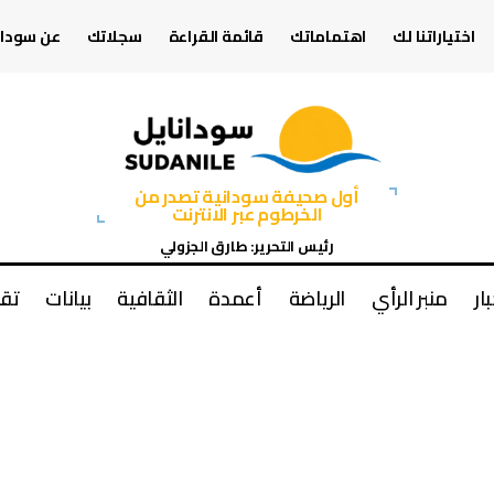
اختياراتنا لك
اهتماماتك
قائمة القراءة
سجلاتك
عن سودان
أول صحيفة سودانية تصدر من
الخرطوم عبر الانترنت
رئيس التحرير: طارق الجزولي
بار
منبر الرأي
الرياضة
أعمدة
الثقافية
بيانات
تقا