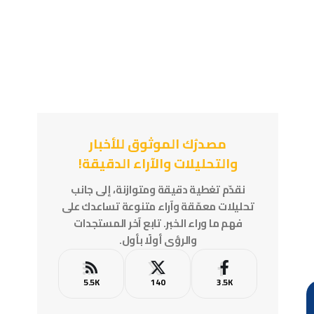
مصدرُك الموثوق للأخبار
والتحليلات والآراء الدقيقة!
نقدّم تغطية دقيقة ومتوازنة، إلى جانب
تحليلات معمّقة وآراء متنوعة تساعدك على
فهم ما وراء الخبر. تابع آخر المستجدات
والرؤى أولًا بأول.
5.5K
140
3.5K