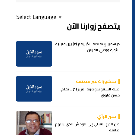
Select Language
▼
يتصفح زوارنا الآن
ديسمبر: إنتفاضة الخُبز رقم (z) بين قابلية
الثورة ووعي القربان
منشورات غير مصنفة
ملك السقوط وضربة البرير (1) .. بقلم:
حسن فاروق
منبر الرأي
من الدرع القبلي إلى الوحش الذي يلتهم
صانعه