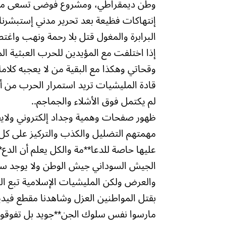
وطن ديمقراطي، ومشروع فوضى تسعى من خلا
إنتهاكات فظيعة بعد تحرير مدني إستبشرنا
البرابرة والمغول قتل بلا رحمة ونهب واغت
إذا اختلفت مع المؤيدين للحرب العبثية ا
وقحاتي وهكذا مع البقية من لا يعجبه ك
قادة المليشيات تريد استمرار الحرب من 
لم يكتمل فوق الأشلاء والجماجم..
ظهور صفحات وهمية وجداد إلكتروني ولايف
مهمتهم التضليل والكذب والتركيز على كل
عليها حاصة للدعا**مة والكل يعلم أن الدع**م السر
الجيش السوداني جيش الوطن ولا يوجد سو
والعرض ولكن المليشيات الإسلامية تبع النظ
بقتل المواطنين العزل وشاهدنا مقطع فيدي
مارسوا نفس سلوك الجن**جويد بل تفوقوا ع