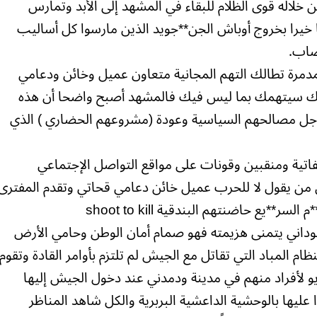
له قوى الظلام للبقاء في المشهد إلى الأبد وتمارس
 خيرا بخروج أوباش الجن**جويد الذين مارسوا كل أساليب
صاب.
لمدمرة تطالك التهم المجانية متعاون عميل وخائن ودعامي
لامك سيتهمك بما ليس فيك فالمشهد أصبح واضحا أن هذه
أجل مصالحهم السياسية وعودة (مشروعهم الحضاري ) الذي
اتية ومنقبين وقونات على مواقع التواصل الإجتماعي
 من يقول لا للحرب عميل خائن دعامي قحاتي وتقدم المفترى
**يع حاضنتهم البندقية shoot to kill
داني يتمنى هزيمته فهو صمام أمان الوطن وحامي الأرض
ام المباد التي تقاتل مع الجيش لم تلتزم بأوامر القادة وتقوم
و لأفراد منهم في مدينة ودمدني عند دخول الجيش إليها
ليها بالوحشية الداعشية البربرية والكل شاهد المناظر