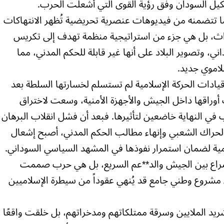
يل السودان وفق رؤية القوى التي أشعلت الحرب.
بما تتضمنه من فيديوهات عنصرية تحريضية تُظهر الانتهاكات
داث، بل هي جزء من استراتيجية منظمة تهدف إلى تكريس
ني، وتصوير البلاد على أنها غير قابلة للحكم المدني، مما
اموي جديد.
ر 2021، ظهر جليًا أن قيادات الحركة الإسلامية لم تستسلم لخسارتها السلطة بعد
وراقها داخل الجيش والأجهزة الأمنية، وسعت لاختراق
في النهاية خاضعين لتأثيرها. فبعد أن فشل انقلاب البرهان
الحراك الشعبي وإنهاء مطالب الحكم المدني، أصبح إشعال
لامية لضمان استمرار نفوذها في المشهد السياسي السوداني.
صراع بين الجيش والد**عم السريع، بل هي حرب صممت
 مشروع وطني جامع قد يُنهي عقوداً من سيطرة الإسلاميين
يد الملايين وسرقة ممتلكاتهم ومدخراتهم، بل خلقت واقعًا