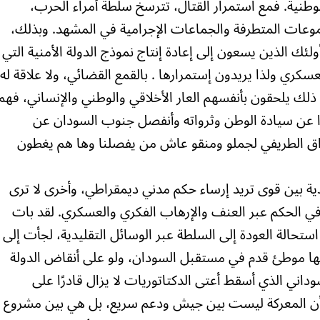
وطنية. فمع استمرار القتال، تترسخ سلطة أمراء الحرب،
وعات المتطرفة والجماعات الإجرامية في المشهد. وبذلك،
ئك الذين يسعون إلى إعادة إنتاج نموذج الدولة الأمنية التي
لعسكري ولذا يريدون إستمرارها . بالقمع القضائي، ولا علاقة له
 ذلك يلحقون بأنفسهم العار الأخلاقي والوطني والإنساني، فهم
لوا عن سيادة الوطن وثرواته وأنفصل جنوب السودان عن
راق الطريفي لجملو ومنقو عاش من يفصلنا وها هم يغطون
ية بين قوى تريد إرساء حكم مدني ديمقراطي، وأخرى لا ترى
ي الحكم عبر العنف والإرهاب الفكري والعسكري. لقد بات
استحالة العودة إلى السلطة عبر الوسائل التقليدية، لجأت إلى
لها موطئ قدم في مستقبل السودان، ولو على أنقاض الدولة
ني الذي أسقط أعتى الدكتاتوريات لا يزال قادرًا على
ن المعركة ليست بين جيش ودعم سريع، بل هي بين مشروع