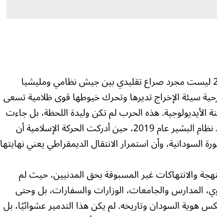
الحرب الدائرة في السودان منذ أبريل 2023 ليست مجرد صراع تقليدي بين جيش نظامي ومليشيا
ية سيئة الإخراج تديرها وتحرك خيوطها قوى ظلامية تسعى
نة الأيديولوجية. هذه الحرب لم تكن وليدة اللحظة، بل جاءت
كنتيجة لتحركات مدروسة بدأت منذ سقوط نظام البشير عام 2019، حين أدركت الحركة الإسلامية أن
ة السودانية، وأن استمرار الانتقال الديمقراطي يعني نهايتها
هجة والانتهاكات غير المسبوقة بحق المدنيين، حيث لم
وي، المدارس والجامعات، الوزارات والسفارات، بل وحتى
س هوية السودان وتاريخه. لم يكن هذا التدمير عشوائيًا، بل