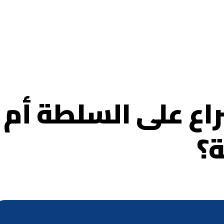
اع على السلطة أم
ة؟