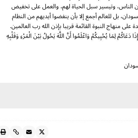
ون الناس، وتيسير سبل الحياة لهم، والعمل على تخفيض
لسودان، بل للعالم أجمع إلا بأن ينفضوا أيديهم من النظام
 على منهاج النبوة القائمة قريبا بإذن الله رب العالمين.
ِذَا دَعَاكُمْ لِمَا يُحْيِيكُمْ وَاعْلَمُوا أَنَّ اللَّهَ يَحُولُ بَيْنَ الْمَرْءِ وَقَلْبِهِ
سودان