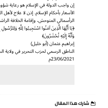
إن واجب الدولة في الإسلام هو رعاية شؤ
الأسعار بأحكام الإسلام. إذن لا علاج لأهل ا
الرأسمالي المتوحش، وإقامة الخلافة الراشدة
﴿يَا أَيُّهَا الَّذِينَ آمَنُوا اسْتَجِيبُوا لِلَّهِ وَلِلرَّسُولِ إ
وَأَنَّهُ إِلَيْهِ تُحْشَرُونَ﴾
إبراهيم عثمان (أبو خليل)
الناطق الرسمي لحزب التحرير في ولاية ال
23/06/2021م
شارك هذا المقال