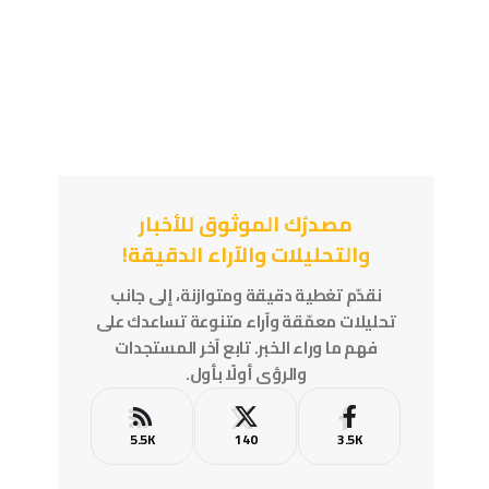
مصدرُك الموثوق للأخبار
والتحليلات والآراء الدقيقة!
نقدّم تغطية دقيقة ومتوازنة، إلى جانب
تحليلات معمّقة وآراء متنوعة تساعدك على
فهم ما وراء الخبر. تابع آخر المستجدات
والرؤى أولًا بأول.
5.5K
140
3.5K