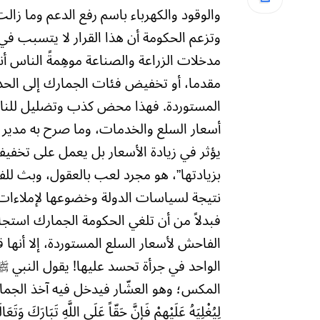
والوقود والكهرباء باسم رفع الدعم وما زال
وتزعم الحكومة أن هذا القرار لا يتسبب في
مدخلات الزراعة والصناعة موهِمةً الناس أن
مقدما، أو تخفيض فئات الجمارك إلى الح
المستوردة. فهذا محض كذب وتضليل للناس
أسعار السلع والخدمات، وما صرح به مدير هي
يؤثر في زيادة الأسعار بل يعمل على تخفيف
بزيادتها”، هو مجرد لعب بالعقول، وبث للف
نتيجة لسياسات الدولة وخضوعها لإملاءات 
فبدلاً من أن تلغي الحكومة الجمارك استجاب
الواحد في جرأة تحسد عليها! يقول النبي ﷺ: «لَا 
المكس؛ وهو العشّار فيدخل فيه آخذ الجمارك. وقا
لِيُغْلِيَهُ عَلَيْهِمْ فَإِنَّ حَقّاً عَلَى اللَّهِ تَبَارَكَ وَتَعَ