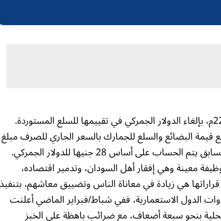
قامت الحكومة الانتقالية الثلاثاء 22/6/2021م، بإلغاء الدولار الجمركي في تقييمها للسلع المستوردة.
 قيمة البضائع والسلع للجمارك بالسعر الجاري للصرف مبلغ
ظيفة معينة وهي إفقار أهل السودان، وتدمير اقتصاده،
قراراتها هي زيادة في معاناة الناس وتضييق معاشهم، بتنفيذ
دوات الدول الاستعمارية، ففي شباط/فبراير الماضي أعلنت
محلية بنحو سبعة أضعاف، مع ضرائب باهظة على الخبز