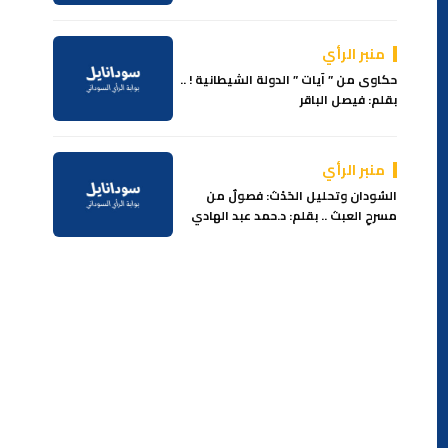
منبر الرأي
حكاوى من ” آيات ” الدولة الشيطانية ! ..
بقلم: فيصل الباقر
منبر الرأي
السُودان وتحليل الحَدْث: فصولٌ من
مسرحِ العبث .. بقلم: د.حمد عبد الهادي