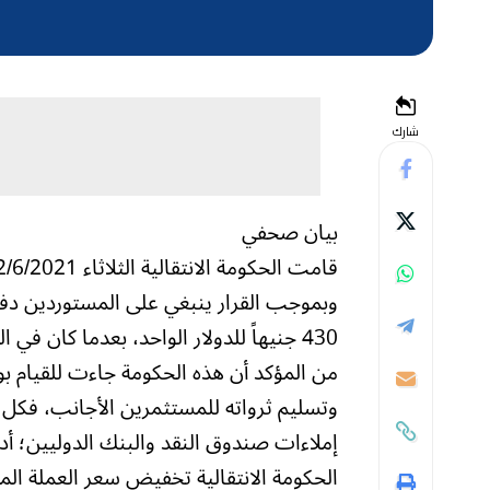
شارك
بيان صحفي
وبموجب القرار ينبغي على المستوردين دفع
430 جنيهاً للدولار الواحد، بعدما كان في السابق يتم الحساب على أساس 28 جنيها للدولار الجمركي.
من المؤكد أن هذه الحكومة جاءت للقيام بو
وتسليم ثرواته للمستثمرين الأجانب، فكل 
إملاءات صندوق النقد والبنك الدوليين؛ أ
الحكومة الانتقالية تخفيض سعر العملة ال