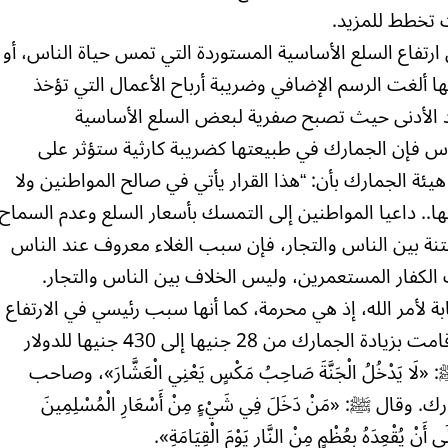
ت تخطط للمزيد.
 ارتفاع السلع الأساسية المستوردة التي تمس حياة الناس، أو
ها ألغت الرسم الإضافي وضريبة أرباح الأعمال التي تؤخذ
د الأدنى حيث تصبح صفرية لبعض السلع الأساسية
 فإن الجمارك في طبيعتها كضريبة كارثية ستؤثر على
ئة الجمارك بأن: “هذا القرار يأتي في صالح المواطنين ولا
ها.. داعيا المواطنين إلى التمسك بأسعار السلع وعدم السماح
تنة بين الناس والتجار، فإن سبب الغلاء معروف عند الناس
الكفار المستعمرين، وليس الخلاف بين الناس والتجار.
ة لأمر الله، إذ هي محرمة، كما أنها سبب رئيسي في الارتفاع
الفاحش لأسعار السلع المستوردة، إلا أنها قامت بزيادة الجمارك من 28 جنيها إلى 430 جنيها للدولار
يَدْخُلُ الْجَنَّةَ صَاحِبُ مَكْسٍ يَعْنِي الْعَشَّارَ»، وصاحب
ل ﷺ: «مَنْ دَخَلَ فِي شَيْءٍ مِنْ أَسْعَارِ الْمُسْلِمِينَ
الَى أَنْ يُقْعِدَهُ بِعُظْمٍ مِنْ النَّارِ يَوْمَ الْقِيَامَةِ».