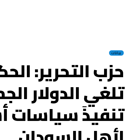
بيانات
حزب التحرير: الحك
تلغي الدولار الج
تنفيذَ سياسات أس
لأهل السودان