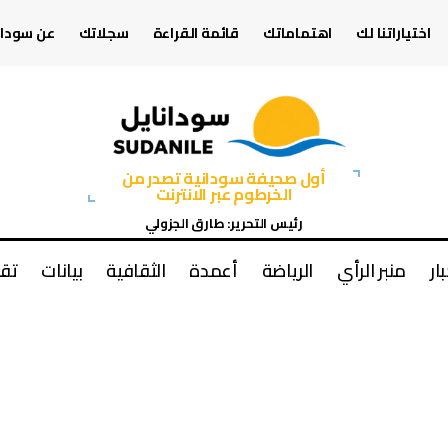
اختياراتنا لك
اهتماماتك
قائمة القراءة
سجلاتك
عن سودان
أول صحيفة سودانية تصدر من
الخرطوم عبر الانترنت
رئيس التحرير: طارق الجزولي
بار
منبر الرأي
الرياضة
أعمدة
الثقافية
بيانات
تقا