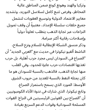
وتركيا والهند وهونغ كونغ ضمن المناطق عالية
المخاطر، وفرض تتبع كامل لسلاسل التوريد، وتشديد
معايير الاعتماد الدولية وتوسيع العقوبات لتشمل
جميع حلقات سلسلة الإمداد، معتبرةً أن وقف تمويل
النزاعات عبر تجارة الذهب يتطلب تعاوناً دولياً
وإصلاحات رقابية أكثر صرامة.
وذكر منسق الشبكة الإيطالية للسلام ونزع السلاح،
الناشط ألفيو نيكوترا في حديث مع “العربي الجديد” أن
“الصراع في السودان ليس مجرد حرب أهلية، بل حرب
تغذيها اقتصادات حرب عابرة للحدود، وفي القلب
منها تجارة الذهب. فالذهب بالنسبة للسودان هو ما
كان يمثله النفط بالنسبة للعديد من حروب الشرق
الأوسط: المورد الذي يسمح باستمرار الصراع.
وتابع نيكوترا، الذي شارك في ندوة الآباء الكومبونيين
أن “الصراع بين القوتين الرئيسيتين في النزاع: القوات
المسلحة السودانية وقوات الدعم السريع بقيادة