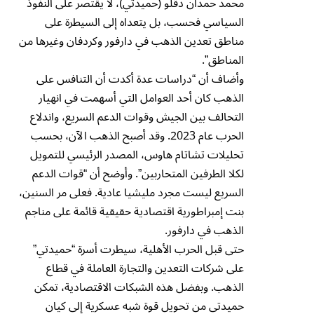
محمد حمدان دقلو (حميدتي)، لا يقتصر على النفوذ
السياسي فحسب، بل يتعداه إلى السيطرة على
مناطق تعدين الذهب في دارفور وكردفان وغيرها من
المناطق”.
وأضاف أن “دراسات عدة أكدت أن التنافس على
الذهب كان أحد العوامل التي أسهمت في انهيار
التحالف بين الجيش وقوات الدعم السريع، واندلاع
الحرب عام 2023. وقد أصبح الذهب الآن، بحسب
تحليلات تشاتام هاوس، المصدر الرئيسي للتمويل
لكلا الطرفين المتحاربين”. وأوضح أن “قوات الدعم
السريع ليست مجرد مليشيا عادية. فعلى مر السنين،
بنت إمبراطورية اقتصادية حقيقية قائمة على مناجم
الذهب في دارفور.
حتى قبل الحرب الأهلية، سيطرت أسرة “حميدتي”
على شركات التعدين والتجارة العاملة في قطاع
الذهب. وبفضل هذه الشبكات الاقتصادية، تمكن
حميدتي من تحويل قوة شبه عسكرية إلى كيان