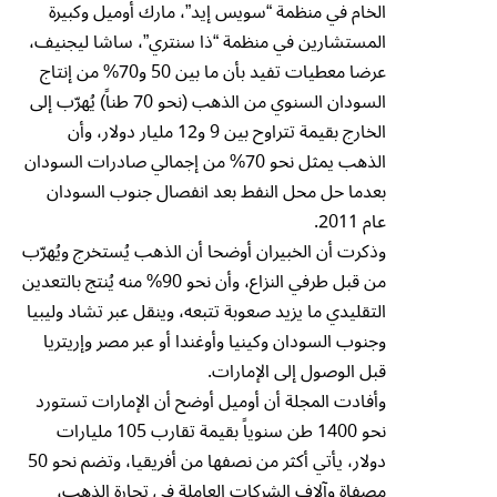
الخام في منظمة “سويس إيد”، مارك أوميل وكبيرة
المستشارين في منظمة “ذا سنتري”، ساشا ليجنيف،
عرضا معطيات تفيد بأن ما بين 50 و70% من إنتاج
السودان السنوي من الذهب (نحو 70 طناً) يُهرّب إلى
الخارج بقيمة تتراوح بين 9 و12 مليار دولار، وأن
الذهب يمثل نحو 70% من إجمالي صادرات السودان
بعدما حل محل النفط بعد انفصال جنوب السودان
عام 2011.
وذكرت أن الخبيران أوضحا أن الذهب يُستخرج ويُهرّب
من قبل طرفي النزاع، وأن نحو 90% منه يُنتج بالتعدين
التقليدي ما يزيد صعوبة تتبعه، وينقل عبر تشاد وليبيا
وجنوب السودان وكينيا وأوغندا أو عبر مصر وإريتريا
قبل الوصول إلى الإمارات.
وأفادت المجلة أن أوميل أوضح أن الإمارات تستورد
نحو 1400 طن سنوياً بقيمة تقارب 105 مليارات
دولار، يأتي أكثر من نصفها من أفريقيا، وتضم نحو 50
مصفاة وآلاف الشركات العاملة في تجارة الذهب،