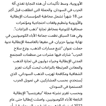
الأوروبية، وسط تأكيدات أن هذه التجارة تغذي آلة
الحرب في السودان. والحملة التي انطلقت قبل أكثر
من 18 شهراً تشمل مخاطبة المؤسسات الإيطالية
والأوروبية وتنظيم وقفات احتجاجية ومؤتمرات
صحافية للتوعية بمخاطر تجارة “ذهب النزاعات”.
وفي هذا السياق نظمت جماعة الآباء الكومبونيين في
نهاية يونيو/ حزيران، في مقرها بالعاصمة الإيطالية ندوة
حملت عنوان “تتبع مسارات الذهب، ونزع سلاح
الحرب” شارك فيها عشرات من منظمات المجتمع
المدني الإيطالية وخبراء دوليون في تجارة الذهب
والمعادن المرتبطة بالنزاعات لبحث آليات تعزيز
الشفافية ومكافحة تهريب الذهب السوداني، الذي
يُستخدم، بحسب المشاركين، في تمويل الحرب
المستمرة في السودان.
وبحسب تقرير نشرته مجلة “نيغريتسيا” الإيطالية
التابعة للآباء الكومبونيين، واصلت إيطاليا حتى عام
2022 استيراد الذهب مباشرة من السودان قبل أن