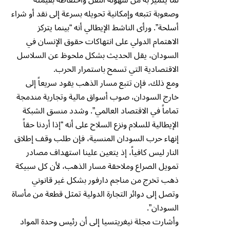
لما يتميز به من سهولة النقل واحتفاظه بقيمته
وصعوبة تتبعه وإمكانية تحويله بسرعة إلى نقد أو شراء
أسلحة”. ورأى الناشط الإيطالي أنه “بينما يتركز
الاهتمام الدولي على انتهاكات حقوق الإنسان في
السودان، يقل الحديث بشكل ملحوظ عن السلاسل
الاقتصادية التي تسمح باستمرار الحرب.
ومع ذلك، فإن تتبع مسار الذهب يقود سريعاً إلى
خارج السودان، صوب أسواق مالية وتجارية مندمجة
تماماً في الاقتصاد العالمي”. وشدد منسق الشبكة
الإيطالية للسلام ونزع السلاح على أنه “إذا أردنا حقاً
إنهاء حرب السودان المنسية، فإن طلب وقف إطلاق
النار ليس كافياً، إذ يتعين علينا استهداف مصادر
تمويل الصراع وملاحقة مسار الذهب، لأن كل سبيكة
ذهب تخرج من مناجم دارفور بشكل غير قانوني
وتصل إلى دوائر التجارة الدولية تمثل قطعة من مأساة
السودان”.
وأشارت مجلة نيغريتسيا إلى أن رئيس وحدة المواد