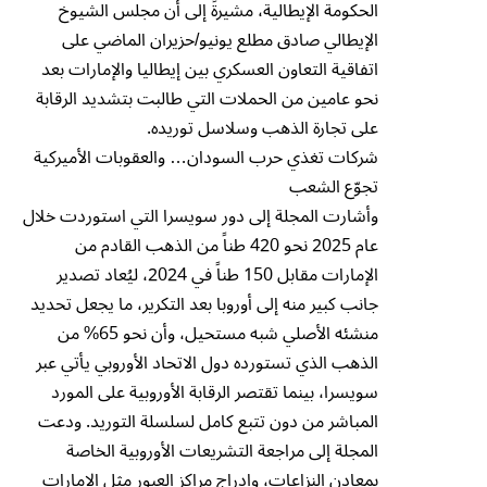
الحكومة الإيطالية، مشيرةً إلى أن مجلس الشيوخ
الإيطالي صادق مطلع يونيو/حزيران الماضي على
اتفاقية التعاون العسكري بين إيطاليا والإمارات بعد
نحو عامين من الحملات التي طالبت بتشديد الرقابة
على تجارة الذهب وسلاسل توريده.
شركات تغذي حرب السودان… والعقوبات الأميركية
تجوّع الشعب
وأشارت المجلة إلى دور سويسرا التي استوردت خلال
عام 2025 نحو 420 طناً من الذهب القادم من
الإمارات مقابل 150 طناً في 2024، ليُعاد تصدير
جانب كبير منه إلى أوروبا بعد التكرير، ما يجعل تحديد
منشئه الأصلي شبه مستحيل، وأن نحو 65% من
الذهب الذي تستورده دول الاتحاد الأوروبي يأتي عبر
سويسرا، بينما تقتصر الرقابة الأوروبية على المورد
المباشر من دون تتبع كامل لسلسلة التوريد. ودعت
المجلة إلى مراجعة التشريعات الأوروبية الخاصة
بمعادن النزاعات، وإدراج مراكز العبور مثل الإمارات