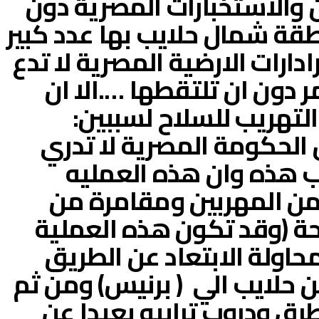
 والاستخبارات المصرية دون
قة شمال حلايب بها عدد كبير
ارات الارضية المصرية لا تدع
ر دون ان تلتقطها ….الا ان
لتهريب للسلاح لسببين:
 الحكومة المصرية لا تدري
ب هذه وان هذه العمليه
 المهربين ومقامرة من
حة (وقد تكون هذه العملية
محاولة الابتعاد عن الطريق
 حلايب الي ( برنيس) ومن ثم
رق ودروب ترابيه بعيدا عن