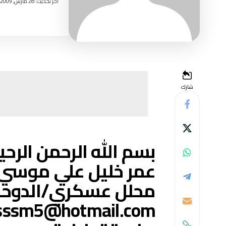
اخر تحديث: 28 مارس, 2009 6:33 صباحًا
شارك
بسم الله الرحمن الرحي
عمر خليل علي موسي
محلل عسكري/الدوحة
sssm5@hotmail.com