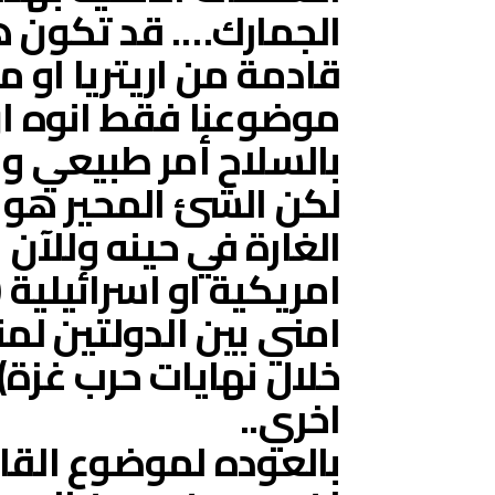
الجمارك…. قد تكون ه
قادمة من اريتريا او
موضوعنا فقط انوه ان
بالسلاح أمر طبيعي 
لكن الشئ المحير هو
الغارة في حينه وللآن 
امريكية او اسرائيلية
امني بين الدولتين لم
خلال نهايات حرب غزة)
اخري..
بالعوده لموضوع القاف