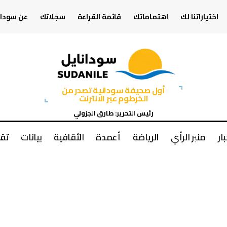
اختياراتنا لك
اهتماماتك
قائمة القراءة
سجلاتك
عن سودان
أول صحيفة سودانية تصدر من
الخرطوم عبر الانترنت
رئيس التحرير: طارق الجزولي
بار
منبر الرأي
الرياضة
أعمدة
الثقافية
بيانات
تقا