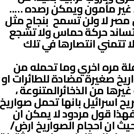
 غير مأمون ويمكن رصده …..
 مصر لا ولن تسمح بنجاح مثل
 تساند حركة حماس ولا تشجع
ا تتمني انتصارها في تلك
ة مره اخري وما تحمله من
ريخ صغيرة مضادة للطائرات او
يرها من الذخائرالمتنوعة ،
ريح اسرائيل بانها تحمل صواريخ
هذا قول مردود لا يمكن ان
يث ان احجام الصواريخ ارض/