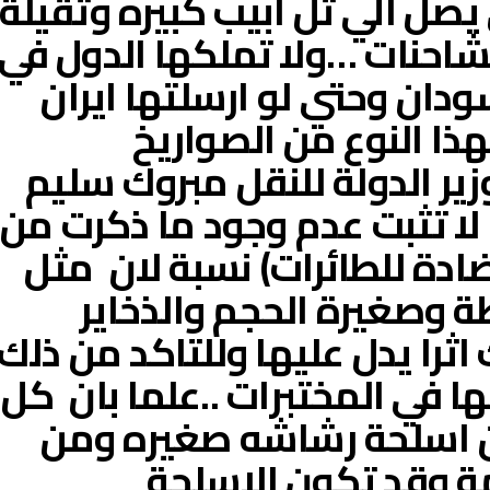
صل الي تل ابيب كبيره وثقيلة
شاحنات …ولا تملكها الدول في
ودان وحتي لو ارسلتها ايران
هذا النوع من الصواريخ
زير الدولة للنقل مبروك سليم
 لا تثبت عدم وجود ما ذكرت من
ادة للطائرات) نسبة لان مثل
وصغيرة الحجم والذخاير
 اثرا يدل عليها وللتاكد من ذلك
ا في المختبرات ..علما بان كل
ن اسلحة رشاشه صغيره ومن
مة وقد تكون الاسلحة