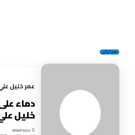
منبر الرأي
عمر خليل علي
دماء على
خليل عل