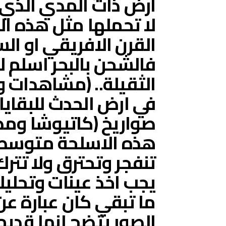
ارض ذات المدي الذي ي
لا تحملها مثل هذه ال
القرن الافريقي او الس
فالشحن بالبحر اسلم ل
الثقيلة.. (مشاهدات و
في ارض الحدث للبقايا
صواريخ (كاتيوشا ومض
هذه الاسلحة متوسطة 
تنفجر وتحترق ولا تترك
يجب اخذ عينات وتحليله
ما تبقي كان عبارة ع
الصور يتضح انها قدي