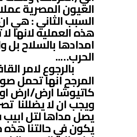
العيون المصرية عملا
السبب الثاني : هي ان
هذه العمليه لانها لا
امدادها بالسلاح بل ول
الحرب…..
بالرجوع لامر القافل
المرجح انها تحمل صوا
كاتيوشا ارض/ارض او غ
ويجب ان لا يضللنا تص
يصل مداها لتل ابيب ف
يكون في حالتنا هذه ح