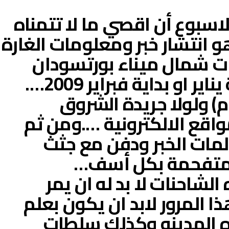
لاسبوع أن اقصي ما لا تتمناه
 انتشار خبر ومعلومات الغارة
ات شمال ميناء بورتسودان
داخل اراضينا في نهاية يناير او بداية فبراير 2009….
م) ولولا جريدة الشروق
اقع الالكترونية ….ومن ثم
 لمات الخبر ودفن مع جثث
المتفحمة بكل أسف…
 الشاحنات لا بد له ان يمر
ا المرور لابد ان يكون بعلم
ه المدينه وكذلك سلطات