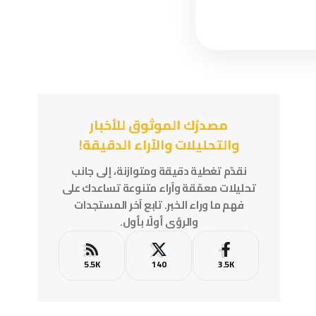
مصدرُك الموثوق للأخبار
والتحليلات والآراء الدقيقة!
نقدّم تغطية دقيقة ومتوازنة، إلى جانب
تحليلات معمّقة وآراء متنوعة تساعدك على
فهم ما وراء الخبر. تابع آخر المستجدات
والرؤى أولًا بأول.
5.5K
140
3.5K