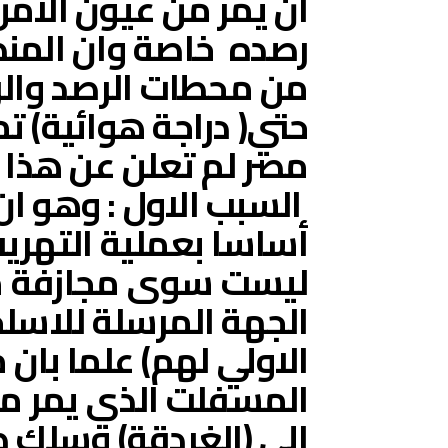
ان يمر من عيون الامن
رصده خاصة وان المنط
من محطات الرصد والراد
حتي( دراجة هوائية) تم
مصر لم تعلن عن هذا ا
السبب الاول : وهو ان
أساسا بعملية التهري
ليست سوى مجازفة من
الجهة المرسلة للاسل
الاولي لهم) علما بان 
المسفلت الذي يمر من
الي (الغردقة) وسلك ط