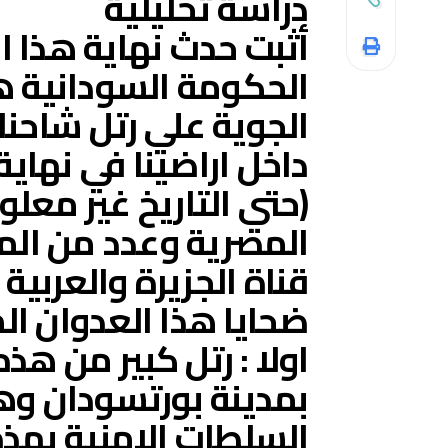
دراسة تحليلية
أثبت حدث نهاية هذا ا
الحكومة السودانية هو
الجوية علي رتل شاحن
(حتي التاريخ غير معلو
المصرية وعدد من المو
قناة الجزيرة والعربية
ضحايا هذا العدوان 
اولا : رتل كبير من هذه
بمدينة بورتسودان وهذ
السلطات الامنية بهذ