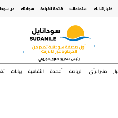
اختياراتنا لك
اهتماماتك
قائمة القراءة
سجلاتك
عن سودان
أول صحيفة سودانية تصدر من
الخرطوم عبر الانترنت
رئيس التحرير: طارق الجزولي
بار
منبر الرأي
الرياضة
أعمدة
الثقافية
بيانات
تقا