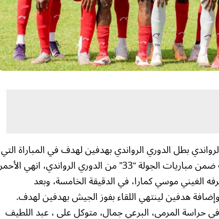
واندي بطل الدوري الرواندي بهدفين لهدف في المباراة التي
لعبت مساء اليوم على ملعب كيجالي بيلية ضمن مباريات الجولة “33” من الدوري الرواندي، انهي الأحمر
ه الغيني موسي كمارا، في الدقيقة الخامسة، وبعد
إضافة هدفين لينتهي اللقاء بفوز الجيش بهدفين لهدف.
في حراسة المرمى، البرعي جمال، متوكل على ، عبد اللطيف