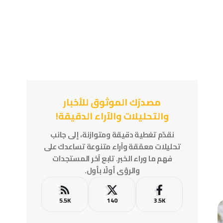
مصدرُك الموثوق للأخبار
والتحليلات والآراء الدقيقة!
نقدّم تغطية دقيقة ومتوازنة، إلى جانب
تحليلات معمّقة وآراء متنوعة تساعدك على
فهم ما وراء الخبر. تابع آخر المستجدات
والرؤى أولًا بأول.
5.5K
140
3.5K