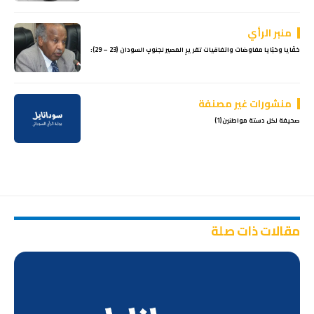
منبر الرأي
خفَايا وخبَايا مفاوضات واتفاقيات تقريرِ المصير لجنوبِ السودان (23 – 29):
منشورات غير مصنفة
صحيفة لكل دستة مواطنين(1)
مقالات ذات صلة