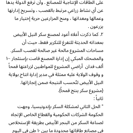
على الطاقات الإنتاجية للمصانع . وأن ترفع الدولة يدها
عن أي نشاط زراعي مرتبط بالقصب ، وتسريح إدارتها
وعمالها ومعداتها ، ومنح المزارعين حرية إختيار ما
يزرعون .
٢. كما ذكرت أعلاه أعود لمصنع سكر النيل الأبيض
بمعداته الحديثة للتفرغ للتكرير فقط، حيث أن
مساحات المشروع مالحة غير صالحة لقصب السكر.
والمضحك المبكي إن إدارة المصنع قامت بإستئجار ١٠٠
ألف فدان أراضي المشروع للمواطنين لزراعتها قمحاً
و وقوف الولاية عليه ممثلة في مدير إدارة انتاج بولاية
النيل الأبيض لتُحسب النتيجة ضمن إنجازاتها.
{مشروع سكر ينتج قمحاً}.
ثانياً :
° الحل الثاني لمشكلة السكر بإندونيسيا، وجهت
الحكومة الشركات الحكومية والقطاع الخاص الإتجاه
لصناعة السكر من البنجر الأبيض بطريقة الإستخلاص
في مصانع طاقاتها محدودة ما بين ١٠ طن في اليوم