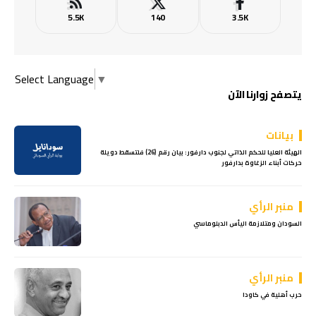
5.5K
140
3.5K
Select Language
▼
يتصفح زوارنا الآن
بيانات
الهيئة العليا للحكم الذاتي لجنوب دارفور: بيان رقم (26) فلتسقط دويلة
حركات أبناء الزغاوة بدارفور
منبر الرأي
السودان ومتلازمة اليأس الدبلوماسي
منبر الرأي
حرب أهلية في كاودا