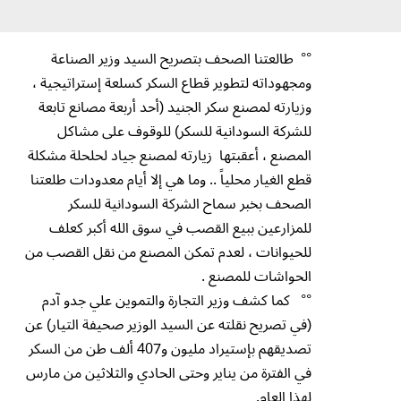
°° طالعتنا الصحف بتصريح السيد وزير الصناعة
ومجهوداته لتطوير قطاع السكر كسلعة إستراتيجية ،
وزيارته لمصنع سكر الجنيد (أحد أربعة مصانع تابعة
للشركة السودانية للسكر) للوقوف على مشاكل
المصنع ، أعقبتها زيارته لمصنع جياد لحلحلة مشكلة
قطع الغيار محلياً .. وما هي إلا أيام معدودات طلعتنا
الصحف بخبر سماح الشركة السودانية للسكر
للمزارعين ببيع القصب في سوق الله أكبر كعلف
للحيوانات ، لعدم تمكن المصنع من نقل القصب من
الحواشات للمصنع .
°° كما كشف وزير التجارة والتموين علي جدو آدم
(في تصريح نقلته عن السيد الوزير صحيفة التيار) عن
تصديقهم بإستيراد مليون و407 ألف طن من السكر
في الفترة من يناير وحتى الحادي والثلاثين من مارس
لهذا العام.