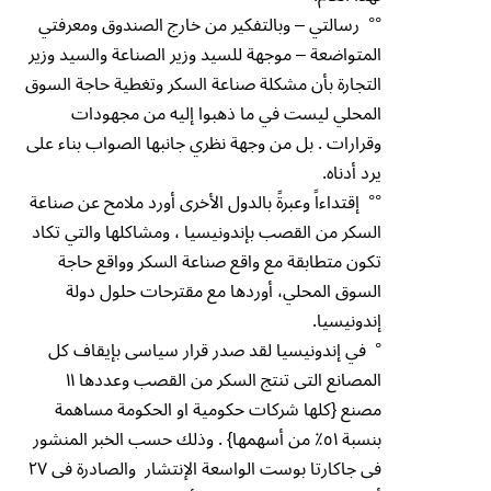
°° رسالتي – وبالتفكير من خارج الصندوق ومعرفتي
المتواضعة – موجهة للسيد وزير الصناعة والسيد وزير
التجارة بأن مشكلة صناعة السكر وتغطية حاجة السوق
المحلي ليست في ما ذهبوا إليه من مجهودات
وقرارات . بل من وجهة نظري جانبها الصواب بناء على
يرد أدناه.
°° إقتداءاً وعبرةً بالدول الأخرى أورد ملامح عن صناعة
السكر من القصب بإندونيسيا ، ومشاكلها والتي تكاد
تكون متطابقة مع واقع صناعة السكر وواقع حاجة
السوق المحلي، أوردها مع مقترحات حلول دولة
إندونيسيا.
° في إندونيسيا لقد صدر قرار سياسى بإيقاف كل
المصانع التى تنتج السكر من القصب وعددها ١١
مصنع {كلها شركات حكومية او الحكومة مساهمة
بنسبة ٥١٪ من أسهمها} . وذلك حسب الخبر المنشور
فى جاكارتا بوست الواسعة الإنتشار والصادرة فى ٢٧