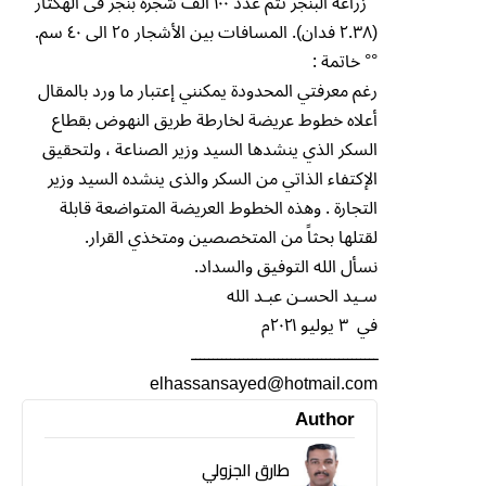
° زراعة البنجر تتم عدد ١٠٠ ألف شجرة بنجر فى الهكتار
(٢.٣٨ فدان). المسافات بين الأشجار ٢٥ الى ٤٠ سم.
°° خاتمة :
رغم معرفتي المحدودة يمكنني إعتبار ما ورد بالمقال
أعلاه خطوط عريضة لخارطة طريق النهوض بقطاع
السكر الذي ينشدها السيد وزير الصناعة ، ولتحقيق
الإكتفاء الذاتي من السكر والذى ينشده السيد وزير
التجارة . وهذه الخطوط العريضة المتواضعة قابلة
لقتلها بحثاً من المتخصصين ومتخذي القرار.
نسأل الله التوفيق والسداد.
سـيد الحسـن عبـد الله
في ٣ يوليو ٢٠٢١م
ـــــــــــــــــــــــــــــــــــــــــــ
elhassansayed@hotmail.com
Author
طارق الجزولي