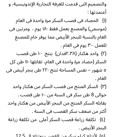
والتصميم التى قدمت للغرفة التجارية الإندونيسية، و
أعتمدتها :
{١} الحصاد فى قصب السكر مرة واحدة فى العام
(موسمي) والمصنع يعمل فقط ١٨٠ يوم ، ومرتين فى
العام بالنسبة للبنجر الأبيض مما يوفر خام للمصنع
للعمل ٣٠٠ يوم في العام .
{٢} واحد هكتار {٢.٣٨فدان} ينتج ١٠٠ طن قصب
السكر {حصاد مرة واحدة في العام، تقابلها ١١٠ طن كل
٥ شهور – نفس المساحة تنتج ٢٢٠ طن بنجر أبيض فى
العام .
{٣} السكر المنتج من قصب السكر من هكتار واحد
حوالى 8 طن سكر فى السنة من ١٠٠ طن قصب .
يقابله السكر المنتج من البنجر الأبيض من هكتار واحد
أكثر من ضعف سكر القصب فى السنة .
{٤} تكلفة زراعة قصب السكر أعلى من تكلفة زراعة
البنجر الأبيض .
{٥} لأنتاج كيلو سكر من القصب يحتاج الى12.5