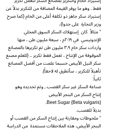
إستيراد الخام والتكرير بمصانع السكر لتعمل تكرير
فقط . وهو ما يوفر القيمة المضافة من للتكرير بدلاً عن
إستيراد سكر جاهز ذو تكلفة أعلى من الخام {كما صرح
وزير التجارة على جدوا}،
° مثالاً كان إستهلاك السكر السوق المحلي
الإندونيسي في ٢٠١٩م ، سبعة مليون طن ، منها
واردات سكر خام ٣.٩ مليون طن تم تكريرها بالمصانع
الموقوفة من الإنتاج ، تعمل فقط تكرير .. {للعلم مصنع
سكر النيل الأبيض حسبما علمت من أفضل المصانع
تأهيلاً للتكرير ، سأتطرق له لاحقاً}.
ثانياً:
صناعة السكر غير سكر القصب , وتم تحديده وهو
إنتاج السكر من البنجر الأبيض
Beet Sugar {Beta vulgaris}.
بديلاً للقصب.
° ملحوظات ومقارنة بين إنتاج السكر من القصب أو
البنجر الأبيض، هذه الملاحظات مستمدة من الدراسة