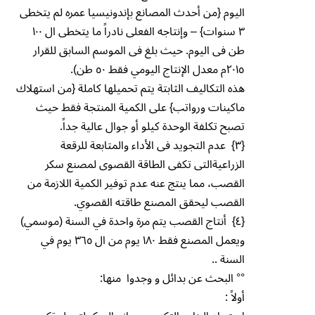
اليوم {من أحدث المصانع بإندونيسيا عمره لم يتخطى
٣ سنوات} – وإنتاجه الفعلى نادراً ما يتخطى ال ١٠٠
طن فى اليوم. حيث بلغ فى الموسم السابق للقرار
٢٠١٥م معدل الإنتاج اليومي فقط ٥٠ طن).
هذه التكاليف الثابتة يتم تحميلها كاملة {من استهلاك
ماكينات ورواتب} على الكمية المنتجة فقط حيث
تصبح تكلفة الوحدة كيلو أو جوال عالية جداً.
{٣} عدم التجويد فى الأداء والمتابعة للرقعة
الزراعيةالتى تكفى الطاقة القصوى لمصنع سكر
القصب، مما ينتج عنه عدم توفير الكمية اللازمة من
القصب ليحقق المصنع طاقته القصوي.
{٤} أنتاج القصب يتم مرة واحدة في السنة (موسمي)
ويعمل المصنع فقط ١٨٠ يوم من ال ٣٦٥ يوم في
السنة ..
°° البحث عن بدائل و وجدوا منها:
أولاً :