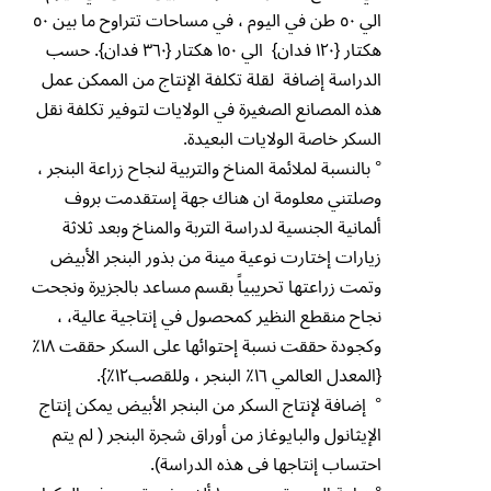
الي ٥٠ طن في اليوم ، في مساحات تتراوح ما بين ٥٠
هكتار {١٢٠ فدان} الي ١٥٠ هكتار {٣٦٠ فدان}. حسب
الدراسة إضافة لقلة تكلفة الإنتاج من الممكن عمل
هذه المصانع الصغيرة في الولايات لتوفير تكلفة نقل
السكر خاصة الولايات البعيدة.
° بالنسبة لملائمة المناخ والتربية لنجاح زراعة البنجر ،
وصلتني معلومة ان هناك جهة إستقدمت بروف
ألمانية الجنسية لدراسة التربة والمناخ وبعد ثلاثة
زيارات إختارت نوعية مينة من بذور البنجر الأبيض
وتمت زراعتها تحريبياً بقسم مساعد بالجزيرة ونجحت
نجاح منقطع النظير كمحصول في إنتاجية عالية، ،
وكجودة حققت نسبة إحتوائها على السكر حققت ١٨٪
{المعدل العالمي ١٦٪ البنجر ، وللقصب١٢٪}.
° إضافة لإنتاج السكر من البنجر الأبيض يمكن إنتاج
الإيثانول والبايوغاز من أوراق شجرة البنجر ( لم يتم
احتساب إنتاجها فى هذه الدراسة).