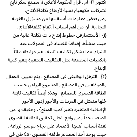
أكتوبر ٢٠١٦م , قرار الحكومة لأغلاق ١١ مصنع سكر تابع
لشركات حكومية, نسبة لأرتفاع تكلفةالأنتاج.
ومن بعض معلومات أستقيتها من مسؤول بالغرفة
التجارية, أن من أهم أسباب أرتفاع تكلفةالأنتاج :
{١} الأستثمارفى خطوط إنتاج ذات تكلفة عالية من
حيث منشأها إضافة للفساد فى العمولات عند
الشراء. مما يشكل تكاليف ثابتة ، غير مرتبطة بتاتاً
بالكميات المصنعة مثل التكاليف المتغيرة بتغير كمية
الإنتاج.
{٢} الترهل الوظيفى فى المصانع ، يتم تعيين العمال
والموظفين في المصانع والمشروع الزراعي حسب
الطاقة القصوى للمصانع , وهذه أيضاً تكاليف ثابتة
جُلها متمثل في المرتبات والأجور {دون الأجور
الإضافية المتغيرة بتغير كمية المنتج} . وحقيقة و من
الصعب جداً ومن واقع الحال تحقيق الطاقة القصوى
لعدة أسباب أهمها الأعتماد على نجاح موسم الزراعة .
حيث يوجد أحد المصانع طاقته القصوى ٤٥٠ طن فى