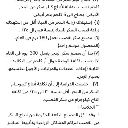
كلجم قصب . يقابله لأنتاج كيلو سكر من البنجر
الأبيض يحتاج الى 6 كلجم بنجر أبيض.
{٦} إستهلاك زراعة البنجر من المياه أقل من إستهلاك
زراعة قصب السكر للمياه بنسبة فوق ال ٢٥٪ .
{٦} مصنع سكرالقصب يعمل 180 يوم فى العام.
{المحصول موسم واحد} .
{٧} بما أن مصنع سكر البنجر يعمل 300 يوم فى العام
لذا نصيب تكلفة الوحدة جوال أو كلجم من التكاليف
الثابتة {إهلاك المعدات والمرتبات والأجور} بتقسيمها
بمعيار الزمن.
{٧} خلصت الدراسة إلى أن تكلفة أنتاج كيلوجرام
السكر من البنجر أقل بنسبة ٣٠ الى ٣٥٪‏ من تكلفة
انتاج كيلوجرام من سكر القصب.
°° الخلاصة :
١. وقف كل المصانع التابعة للحكومة من انتاج السكر
من القصب لتراكم المشاكل الزراعية وتأثيرها المباشر