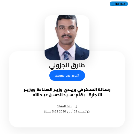
منبر الرأي
طارق الجزولي
عرض كل المقالات
رسـالة السـكر في بريـدي وزيـر الصـناعة ووزيـر
التجارة .. بقلم: سـيد الحسـن عبـد الله
اخر تحديث: 25 أبريل, 2026 3:23 مساءً