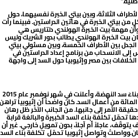
طنية.”
الأطراف الثلاثة، وبين بيتي الخبرة نفسيهما، حول
ٍ من بيتي الخبرة في هاتين الدراستين. فبينما رأت
وأن مهمة بيت الخبرة الهولندي دلتاريس هي
ن بيت الخبرة الهولندي يطالب بدور الشريك وليس
 الجدل بين الأطراف الخمسة، وبين مسئولي بيتي
 إلى الانسحاب من برنامج إعداد الدراستين في
كتوبر عام 2015. وعادت الخلافات بين مصر وإثيوبيا حول السد إلى واجهة
ثالثاً: واصلتْ إثيوبيا في تلك الأثناء بناءَ سد النهضة، وأعلنت في شهر نوفمبر عام 2015
لمائة من أعمال السد. كان واضحاً أن إثيوبيا تراهن
قيقة الأمر إلى جانبها. من الجانب الآخر ظل رهان
 تحمّل تكلفة بناء السد الكبيرة والبالغة قرابة
توقّف، عاجلاً أم آجلاً، بدون تمويلٍ خارجي. غير أن
ن.وواصلتْ وتواصل إثيوبيا تحمّلَ تكلفة بناء السد