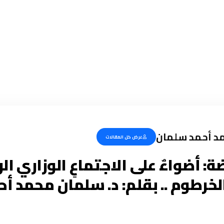
د أحمد سلمان
عرض كل المقالات
ة: أضواءٌ على الاجتماعِ الوزاري الر
لخرطوم .. بقلم: د. سلمان محمد أح