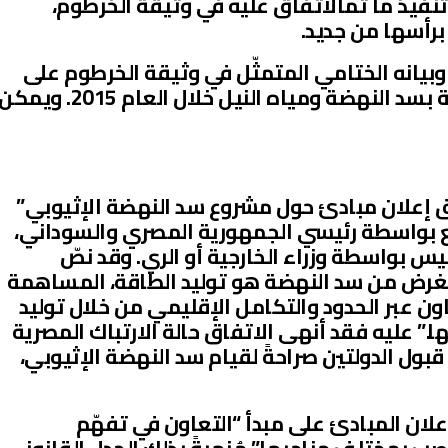
تنفيذ ما تمّالاتفاق عليه في وثيقة الخرطوم،
 برأسها من جديد.
 وبيانه الختامي المتمثّل في وثيقة الخرطوم على
خلفيّةمجموعةٍ من التطوّرات الخاصة بسد النهضة ومياه النيل خلال العام 2015. ويم
اتفاق إعلان مبادئ حول مشروع سد النهضة الإثيوبي”
2015. وتمّ التوقيع بواسطة رئيسي الجمهورية المصري والسوداني،
يس بواسطة وزراء الخارجية أو الري. وقد نصّ
“الغرض من سد النهضة هو توليد الطاقة، المساهمة
عاون عبر الحدود والتكامل الإقليمي من خلال توليد
” عليه فقد أنهى الاتفاق حالة الارتباك المصرية
بول الدولتين صراحةً لقيام سد النهضة الإثيوبي،
علان المبادئ على مبدأ “التعاون في تفهّم