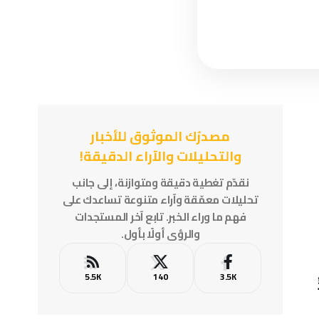
مصدرُك الموثوق للأخبار
والتحليلات والآراء الدقيقة!
نقدّم تغطية دقيقة ومتوازنة، إلى جانب
تحليلات معمّقة وآراء متنوعة تساعدك على
فهم ما وراء الخبر. تابع آخر المستجدات
والرؤى أولًا بأول.
5.5K
140
3.5K