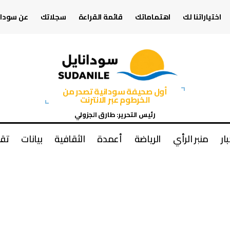
اختياراتنا لك
اهتماماتك
قائمة القراءة
سجلاتك
عن سودان
أول صحيفة سودانية تصدر من
الخرطوم عبر الانترنت
رئيس التحرير: طارق الجزولي
بار
منبر الرأي
الرياضة
أعمدة
الثقافية
بيانات
تقا