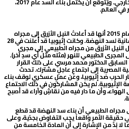
من مواردها الوطنية، ودون تمويلٍ خارجي. ويُتوقّع أن يكتمل بناء السد عام 2017،
 في العالم.
رابعاً: أعلنتْ إثيوبيا في 25 ديسمبر عام 2015 أنها قد أعادتْ النيل الأزرق إلى مجراه
الطبيعي بعد اكتمال الأعمال الخرسانية لسد النهضة. وكانت إثيوبيا قد أعلنت في 28
امت بتحويل النيل الأزرق من مجراه الطبيعي إلى مجرى
لمجرى الطبيعي للنهر (مثله مثل أي سدٍ آخر).
السابق الدكتور محمد مرسي على ذلك القرار
سية المصرية إلى اجتماعٍ عاجلٍ مشترك. تحدث
ر الحرب ضد إثيوبيا، وعن عملٍ عسكري لوقف بناء
 الإثيوبية. لم يكن المشاركون في ذلك الاحتماع
 الهواء، وأن ما دار فيه من نقاشٍ وآراء قد أصبح
.
 إلى مجراه الطبيعي أن بناء سد النهضة قد قطع
ي حقيقة الأمر واقعاً يجب التفاوض بجدّية، وعلى
لا بُدَّ من الإشارة إلى أن المادة الخامسة من