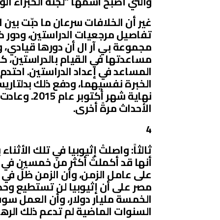
والتي أصبح اسمها “لجنة الخبراء الو
غير أن الخلافات سرعان ما دبّت بين 
تفاصيل مرجعيات الدراستين، ودور كل
مجموعة بي آر ال أن دورها قيادي، 
مساعدتها في القيام بالدراستين، كا
المساعد في إعداد الدراستين. احتدم
الخبرة نفسيهما، ودفع ذلك بدلتاريس
نهاية شهر أ
الأحداث مرةً أخرى.
4
أنها قد أكملتْ أكثر من خمسين في ا
على عامل الزمن، وأن الزمن ظلّ في ح
مصر على أن إثيوبيا لن تستطيع وحدها
الخمسة مليار دولار، وأن العمل سوف ي
السنوات الماضية لم تدعم ذلك الرها