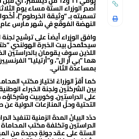
يومي 11 و12 من ديسمبر، أ
تسميته بـ “وثيقة الخرطوم”)، أكّدوا
النهضة المُوقّع في شهر مارس عام 2015 (كما سنناقش لاحقاً في هذا المقال).
وافق الوزراء أيضاً على ترشيح لجنة ا
سيحلُّمحلَّ بيت الخبرة الهولندي “د
اللذين سوف يقومان بالدراستين الخ
هما ”بي آر ال”، و”أرتيليا” الفرنسيين
بمساعدة الثاني.
كما أقرَّ الوزراءُ اختيارَ مكتبِ ال
بين الشركتين ولجنة الخبراء الوطني
على الدراستين. وكوربيت وشركاؤه 
التحتية وحلِّ المنازعات الدولية عن
حدّد البيانُ المدةَ الزمنية لتنفيذ ا
الدراستين وتكلفة مكتب المحاماة با
الستة على عقد جولةٍ جديدة من المب