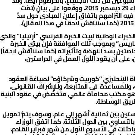
ي قبل أسبوعين من ذلك الاجتماع، بالخرطوم أيضاً. وقد
أصدر الوزراء الستّة مساء يوم الثلاثاء 29 ديسمبر 2015، ووقّعوا على بيانٍ (تمّت
 فيه التزامهم باتفاق إعلان المبادئ حول سدِّ
لخبراء الوطنية لبيت الخبرة الفرنسي “أرتيليا” والذي
لتاريس.” وبموجب تلك الموافقة فإن بيتي الخبرة
اصتين بسد النهضة وتأثيراته (كما سنناقش لاحقاً)
، على أن يقودَ الأولُ العملَ في الدراستين،
محاماة الإنحليزي “كوربيت وشركاؤه” لصياغة العقود
ة، وللمساعدة في المتابعة، وللإشراف القانوني،
هو مكتب محاماة عالمي متخصّصٌ في عقود البنية
 طريق الوساطة.
لدراستين بين ثمانية أشهر إلى عام. وسوف يتمُّ تمويل
لتساوي بين الدول الثلاثة. كما اتفق الوزراء
احثات في الأسبوع الأول من شهر فبراير القادم،