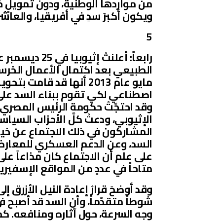
ويكون أكبرَ سدٍ في أفريقيا، والعاشر
5
مايو عام 2013 أنها قد ق
اصطناعي لكي تقوم ببناء السد على ا
وقد احتجّتْ حكومة الرئيس المصري 
الإثيوبي، ودعتْ كلَّ الأحزاب السيا
المشاركون في ذلك الاجتماع عن خيا
السد، وعن الدعم العسكري للمعارضة
على علمٍ أن الاجتماع كان مذاعاً على
متاحاً في عددٍ من المواقع الإسفيرية
وقد أوضحَ قرارُ إعادة النيل الأزرق
شوطاً متقدّماً، وأن السد قد أصبح ف
وجه السرعة، حول آثاره ومنافعه. كما 