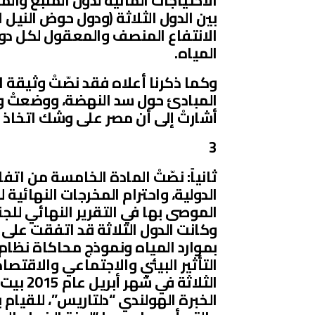
الاحتياجات المائية لدول المنبع وال
بين الدول الثلاثة (ودول حوض النيل ا
الانتفاع المنصف والمعقول لكل دول
المياه.
وكما ذكرنا أعلاه فقد نصّتْ وثيقة ال
المبادئ حول سد النهضة، ووضعتْ وثي
أشارتْ إلى أن مصر على وشك اتخاذ إ
3
ثانياً: نصّتْ المادة الخامسة من ات
الدولية، واحترام المخرجات النهائية ل
الموصى بها في التقرير النهائي للجنة
وكانت الدول الثلاثة قد اتفقت على 
بموارد المياه ونموذج محاكاة نظام ه
التأثير البيئي والاجتماعي والاقتص
الثلاثة
الخبرة الهولندي “دلتاريس”، للقيام ب