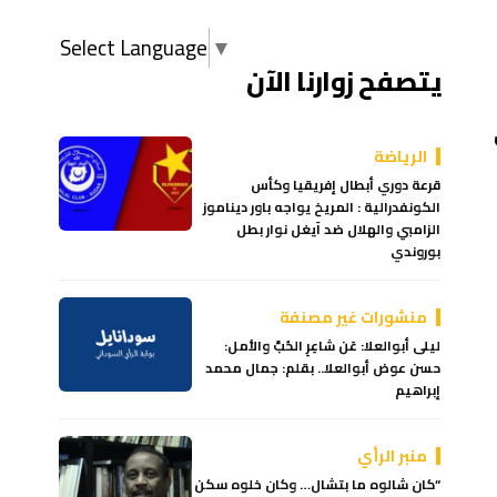
Select Language
▼
يتصفح زوارنا الآن
الرياضة
قرعة دوري أبطال إفريقيا وكأس
الكونفدرالية : المريخ يواجه باور ديناموز
الزامبي والهلال ضد آيغل نوار بطل
بوروندي
منشورات غير مصنفة
ليلى أبوالعلا: عَن شاعِرِ الحُبِّ والأمل:
حسن عوض أبوالعلا.. بقلم: جمال محمد
إبراهيم
منبر الرأي
“كان شالوه ما بتشال… وكان خلوه سكن