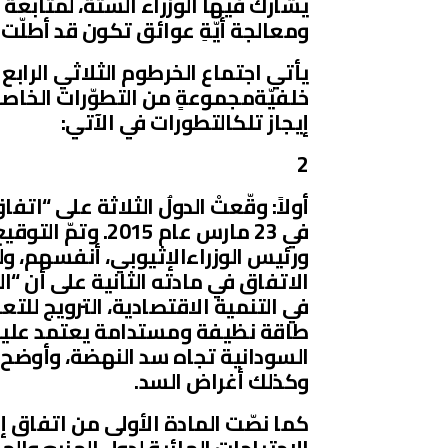
يشارك فيها الوزراء الستة، لمتابعة 
ومعالجة أيّةِ عوائق تكون قد أطلّت
يأتي اجتماع الخرطوم الثلاثي الرابع
إيجاز تلكالتطورات في الآتي:
2
أولاً: وقّعتْ الدولُ الثلاثة على “
في 23 مارس عام 
ورئيس الوزراءالإثيوبي، أنفسهم، ول
الاتفاق في مادته الثانية على أن 
في التنمية الاقتصادية، الترويج للت
طاقة نظيفة ومستدامة يعتمد عليها.
السودانية تجاه سد النهضة، وأوضح ق
وكذلك أغراض السد.
كما نصّت المادة الأولى من اتفاق إ