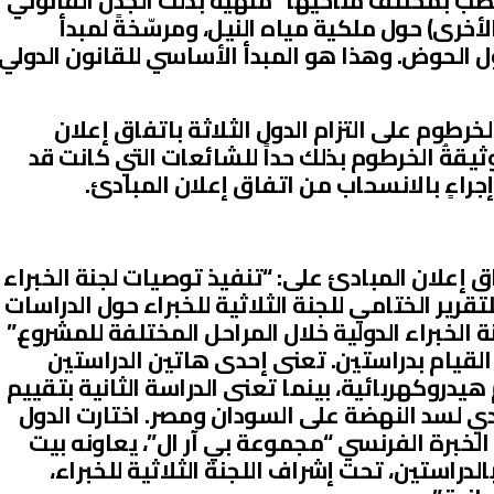
مصب بمختلف مناحيها” مُنهيةً بذلك الجدل القانوني
لأخرى) حول ملكية مياه النيل، ومرسّخةً لمبدأ
 الحوض. وهذا هو المبدأ الأساسي للقانون الدولي
خرطوم على التزام الدول الثلاثة باتفاق إعلان
قةُ الخرطوم بذلك حداً للشائعات التي كانت قد
جراءٍ بالانسحاب من اتفاق إعلان المبادئ.
فاق إعلان المبادئ على: “تنفيذ توصيات لجنة الخبراء
لتقرير الختامي للجنة الثلاثية للخبراء حول الدراسات
 الخبراء الدولية خلال المراحل المختلفة للمشروع.”
القيام بدراستين. تعنى إحدى هاتين الدراستين
يدروكهربائية، بينما تعنى الدراسة الثانية بتقييم
ادي لسد النهضة على السودان ومصر. اختارت الدول
 في شهر أبريل عام 2015 بيت الخبرة الفرنسي “مجموعة بي آر ال”، يعاونه بيت
الدراستين، تحت إشراف اللجنة الثلاثية للخبراء،