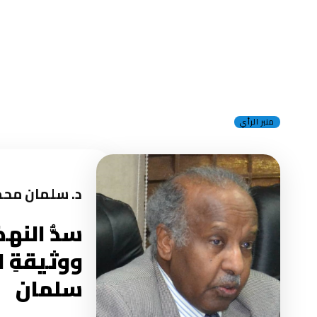
منبر الرأي
د. سلمان محم
سدُّ النهض
ووثيقةِ ا
سلمان