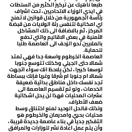
طبعا ناهيك عن تركيز الكثير من السلطات
في ايدي الوزراء الاتحاديين ، تحت اشراف
رئاسة الجمهورية من خلال قوانين لا تمنح
اي امكانية لتنفس رئة الولايات من قبضة
المركز ، ثم بالاضافة الى ذلك المشاكل
الأمنية في بعض الاقاليم والتي تدفع
بالملايين نحو الزحف الى العاصمة طلبا
للحماية.
العاصمة الخرطوم واسعة جدا فهي تمتد
شمالا حتى الجيلي وكذلك تتوسع جنوبا
توسعا كبيرا ، لكن يلاحظ انك سواء اتجهت
شمالا ام جنوبا ام شرقا وغربا فإنك ببساطة
تجد نفسك داخل مناطق بدائية ضعيفة
الخدمات ، ولو تم تقسيم العاصمة الى
عشرات المحليات فهذا لن يحل اشكالية
ضعف الأطراف.
ولذلك فالحل الوحيد لمنع اختناق وسط
محليات بحري وامدرمان والخرطوم هو
التفكير جديا في بناء عاصمة جديدة قريبة ،
وأن يتم عمل اعادة نشر للوزارات والمرافق