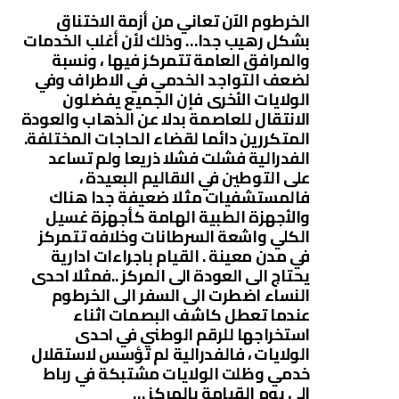
الخرطوم الآن تعاني من أزمة الاختناق
بشكل رهيب جدا… وذلك لأن أغلب الخدمات
والمرافق العامة تتمركز فيها ، ونسبة
لضعف التواجد الخدمي في الاطراف وفي
الولايات الأخرى فإن الجميع يفضلون
الانتقال للعاصمة بدلا عن الذهاب والعودة
المتكررين دائما لقضاء الحاجات المختلفة.
الفدرالية فشلت فشلا ذريعا ولم تساعد
على التوطين في الاقاليم البعيدة ،
فالمستشفيات مثلا ضعيفة جدا هناك
والأجهزة الطبية الهامة كأجهزة غسيل
الكلي واشعة السرطانات وخلافه تتمركز
في مدن معينة . القيام باجراءات ادارية
يحتاج الى العودة الى المركز ..فمثلا احدى
النساء اضطرت الى السفر الى الخرطوم
عندما تعطل كاشف البصمات اثناء
استخراجها للرقم الوطني في احدى
الولايات ، فالفدرالية لم تؤسس لاستقلال
خدمي وظلت الولايات مشتبكة في رباط
الى يوم القيامة بالمركز …