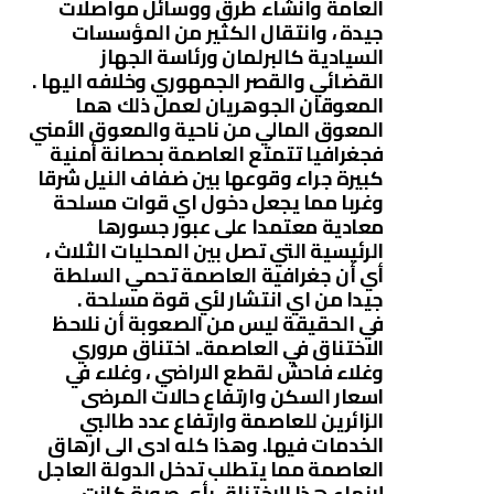
العامة وانشاء طرق ووسائل مواصلات
جيدة ، وانتقال الكثير من المؤسسات
السيادية كالبرلمان ورئاسة الجهاز
القضائي والقصر الجمهوري وخلافه اليها .
المعوقان الجوهريان لعمل ذلك هما
المعوق المالي من ناحية والمعوق الأمني
فجغرافيا تتمتع العاصمة بحصانة أمنية
كبيرة جراء وقوعها بين ضفاف النيل شرقا
وغربا مما يجعل دخول اي قوات مسلحة
معادية معتمدا على عبور جسورها
الرئيسية التي تصل بين المحليات الثلاث ،
أي أن جغرافية العاصمة تحمي السلطة
جيدا من اي انتشار لأي قوة مسلحة .
في الحقيقة ليس من الصعوبة أن نلاحظ
الاختناق في العاصمة.. اختناق مروري
وغلاء فاحش لقطع الاراضي ، وغلاء في
اسعار السكن وارتفاع حالات المرضى
الزائرين للعاصمة وارتفاع عدد طالبي
الخدمات فيها. وهذا كله ادى الى ارهاق
العاصمة مما يتطلب تدخل الدولة العاجل
لانهاء هذا الاختناق بأي صورة كانت…