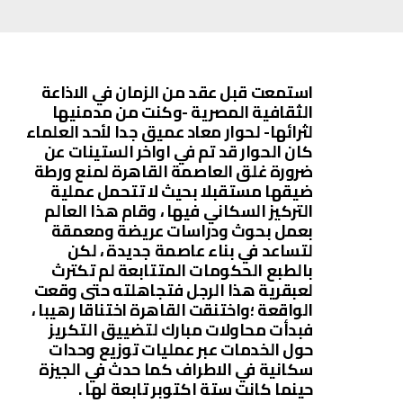
استمعت قبل عقد من الزمان في الاذاعة
الثقافية المصرية -وكنت من مدمنيها
لثرائها- لحوار معاد عميق جدا لأحد العلماء
كان الحوار قد تم في اواخر الستينات عن
ضرورة غلق العاصمة القاهرة لمنع ورطة
ضيقها مستقبلا بحيث لا تتحمل عملية
التركيز السكاني فيها ، وقام هذا العالم
بعمل بحوث ودراسات عريضة ومعمقة
لتساعد في بناء عاصمة جديدة ، لكن
بالطبع الحكومات المتتابعة لم تكترث
لعبقرية هذا الرجل فتجاهلته حتى وقعت
الواقعة ؛واختنقت القاهرة اختناقا رهيبا ،
فبدأت محاولات مبارك لتضييق التكريز
حول الخدمات عبر عمليات توزيع وحدات
سكانية في الاطراف كما حدث في الجيزة
حينما كانت ستة اكتوبر تابعة لها .