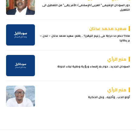
دور السودان الإقليمى” العربى/الإسلامى/ الأفريقى” من التعطيل الى
التفعيل
سعيد محمد عدنان
ماذا؟ حكم حد حرابة على زعيم النيقرز؟ .. بقلم: سعيد محمد عدنان – لندن –
بريطانيا
منبر الرأي
السودان الجديد.. حوار بلا إقصاء ورؤية وطنية لبناء الدولة
منبر الرأي
أولو الحب.. وأخيره.. وكل الحكاية