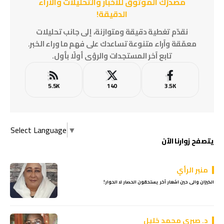
مصدرُك الموثوق للأخبار والتحليلات والآراء
الدقيقة!
نقدّم تغطية دقيقة ومتوازنة، إلى جانب تحليلات
معمّقة وآراء متنوعة تساعدك على فهم ما وراء الخبر.
تابع آخر المستجدات والرؤى أولًا بأول.
5.5K
140
3.5K
Select Language
▼
يتصفح زوارنا الآن
منبر الرأي
الكيزان والى حين اشعار آخر يستحقون الحصار لا الحوار!
د. صبري محمد خليل