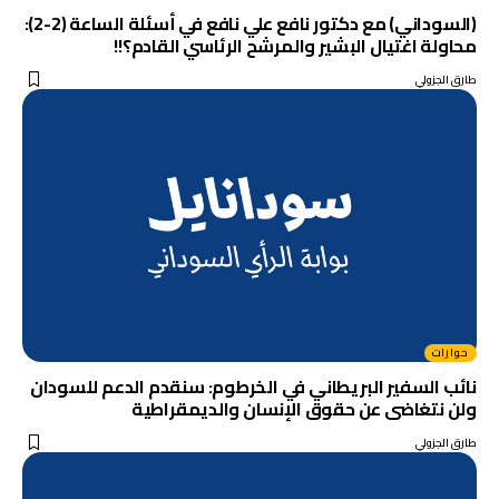
(السوداني) مع دكتور نافع علي نافع في أسئلة الساعة (2-2):
محاولة اغتيال البشير والمرشح الرئاسي القادم؟!!
طارق الجزولي
حوارات
نائب السفير البريطاني في الخرطوم: سنقدم الدعم للسودان
ولن نتغاضى عن حقوق الإنسان والديمقراطية
طارق الجزولي