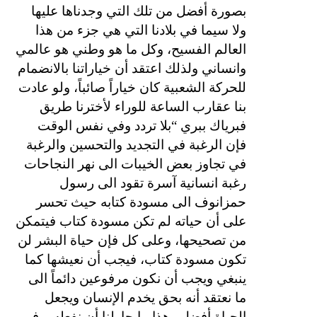
بصورة أفضل من تلك التي وجدناها عليها
ولا سيما في بلادنا التي هي جزء من هذا
العالم الفسيح، وكل ما هو وطني هو عالمي
وانساني ولذلك اعتقد أن خياراتنا بالانضمام
للحركة الشعبية كان خياراً صائباً، ولو عادت
بنا عقارب الساعة للوراء لأخترنا طريق
فبرياك ببري “بلا تردد وفي نفس الوقت
فإن الرغبة في التجديد والتحسين والرغبة
في تجاوز بعض الخيبات الى نهر النجاحات
رغبة انسانية آسرة تقود الى رسول
حمزانوف الى مسودة كتابه حيث تحسر
على أن حياته لم تكن مسودة كتاب فيتمكن
من تصحيحها، وعلى كل فإن حياة البشر لن
تكون مسودة كتاب، فيجب أن نعيشها كما
ينبغي ويجب أن نكون مرفوعين دائماً الى
ما نعتقد أنه بحق يخدم الإنسان ويجعل
الحياة أفضل وهذا ما حاولنا أن نفعله، وفي