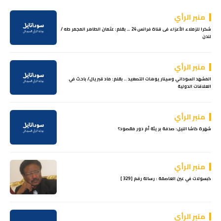
منبر الرأي
شكرا للزملاء الأعزاء فى قناة فرانس 24 … بقلم: عثمان الطاهر المجمر طه /
لندن
منبر الرأي
المشهد السوداني وسيناريوهات التصعيد .. بقلم: ماد قبريال/ باحث في
العلاقات الدولية
منبر الرأي
شهرة كاشا النيل: صدفة بريئة أم دور مقصود؟
منبر الرأي
كبسولات في عين العاصفة : رسالة رقم [ 329 ]
منبر الرأي