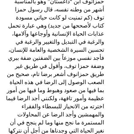
حمزاتوف ابن “داغستان” وهو بالمناسبة
أشهر من وطنه نفسه، قال رسول حمزا
توف (كم تمنيت لو كانت حياتي مسودة
كتاب لأصححها من جديد) وهي عبارة تحمل
عذابات الحياة الإنسانية وأوجاعها وآلامها،
والرغبة في التبديل والتغيير والرغبة في
تحسين السيرة الشخصية والعامة للإنسان،
فأجد نفسي موزعاً بين الضفتين ضفة ببري
وضفة حمزا توف، وأقول في طريق غير
طريق حمزانوف أشعر برضا تام، صحيح من
الصعب الوصول إلى الرضا في هذه الحياة
بما فيها من صعود وهبوط وما فيها من أمور
عظيمة وأمور تافهة، ولكنني أجد الرضا فيما
اخترته من الانحياز للبسطاء والفقراء
والمهمشين وأجد الرضا عن المحاولات
المستمرة ما نجح منها وما لم ينجح في أن
نغير الحياة التي وجدناها من أجل أن نتركها