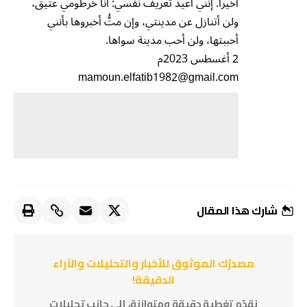
أخيراً. إنني أعيد تعريف نفسي: أنا خرطومي عتيق،
ولن أتنازل عن مدينتي، وإن متُّ أخبروها بأنني
أحببتها، ولن أحب مدينة سواها.
2 أغسطس 2023م
mamoun.elfatib1982@gmail.com
شارك هذا المقال
مصدرُك الموثوق للأخبار والتحليلات والآراء
الدقيقة!
نقدّم تغطية دقيقة ومتوازنة، إلى جانب تحليلات