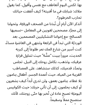
بها. لكنني اليوم أتعاطف مع نفسي وأقول، كما يقول
ملاك: شبابك في ما أفنيته؟ كيف أنفقت حياتك
تحارب الخرطوم؟.
أتذكر الآن أيام أن نُبذنا من الصحف الورقيّة، وتحولنا
إلى مجرَّد مصححين لغويين في المعامل –نسميها
المسالخ- مع إخواننا التشكيليين المصممين. بعد
الورديّة التي تبدأ في الرابعة وتنتهي في العاشرة مساءً،
كنت أسير من شارع المك نمر طلوعاً إلى كبريه
الحديث، مروراً ببيت “عشَّة” حيث تتناول قزازة
عرقيك، وتذهب، بكامل روحك إلى النيل. تجلس
وتمدّد قدميك، كذلك ستشاهد، على المصاطب
القريبة من المياه، حيث أعمدة الجسر، أطفال ينامون
بلا غطاء، ينامون بعمق، ولن تدري أبداً كيف يشعرون
أو كيف يحلمون، إلى أن تأتي حربك: حيث الكوابيس
اليوميّة تصبح عادة لن تُخبر بها حتّى زوجتك، لأنك
ستصبح مملاً وسقيماً.