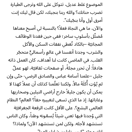
الموضوع غلط عديل، تتوكل على الله وترجى الطيارة
تضرب حنانك؟ والله ربنا بنجيك، لكن قال ليك إنت
أمرق أول وأنا بنجّيك”.
والآن، ما هي النجاة فعلاً؟ بالنسبة لي أصبح معناها
مُضلّل بأسلوبٍ ساخر؛ ففي حين فقدنا الوظائف
المجانيّة –بالكاد تُغطي نفقات السكن والأكل
والشرب- وجدنا أنفسنا في عالمٍ رأسماليٍّ متحجّر
القلب. في الماضي كانت لنا أهداف، كان العمل ذاته
هادفاً: أن تحرر مجلةً، أو صفحات ثقافيّة، لهو عملٌ
جليل –علمنا أسامة عباس والصادق الرضي- حتّى وإن
لم يُؤتِ أُكلَهُ مالاً. ولكننا تعلّمنا كذلك أن عملاً كهذا لا
يمكن أن يكون جليلاً خارج أراضي النيلين وصحاريها
وغاباتها. إذ ما الذي تسعى لتغييره حقاً؟ العالم؟ النظام
العالمي البشع؟. على الأقل كانت الرقعة الجغرافيّة
التي وُجدنا فيها تعني شيئاً يُسمّونه وطناً، وكان الناس
تستشهد لأجله. ولكن لمن تستشهد الآن؟ ولماذا؟
إنك مجرّد “كيس نايلون شايلو الهوا”.