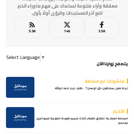
معمّقة وآراء متنوعة تساعدك على فهم ما وراء الخبر.
تابع آخر المستجدات والرؤى أولًا بأول.
5.5K
140
3.5K
Select Language
▼
يتصفح زوارنا الآن
منشورات غير مصنفة
ايرانا ممن يستحقون حق الإنسان!! .. بقلم: حيدر احمد خيرالله
الأخبار
الصحافة المصرية: انطلاق القطار الثالث لتيسير العودة الطوعية للسودانيين
لبلادهم