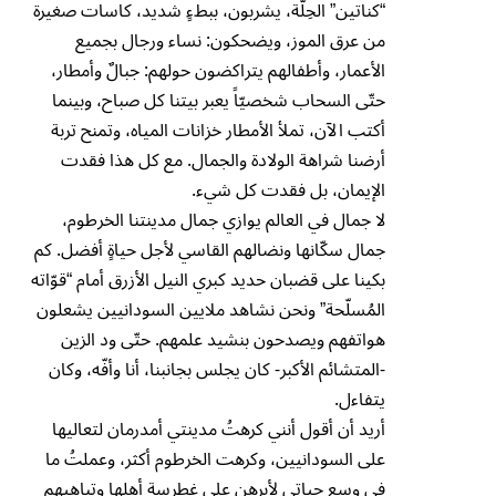
“كناتين” الحِلّة، يشربون، ببطءٍ شديد، كاسات صغيرة
من عرق الموز، ويضحكون: نساء ورجال بجميع
الأعمار، وأطفالهم يتراكضون حولهم: جبالٌ وأمطار،
حتّى السحاب شخصيّاً يعبر بيتنا كل صباح، وبينما
أكتب الآن، تملأ الأمطار خزانات المياه، وتمنح تربة
أرضنا شراهة الولادة والجمال. مع كل هذا فقدت
الإيمان، بل فقدت كل شيء.
لا جمال في العالم يوازي جمال مدينتنا الخرطوم،
جمال سكّانها ونضالهم القاسي لأجل حياةٍ أفضل. كم
بكينا على قضبان حديد كبري النيل الأزرق أمام “قوّاته
المُسلّحة” ونحن نشاهد ملايين السودانيين يشعلون
هواتفهم ويصدحون بنشيد علمهم. حتّى ود الزين
-المتشائم الأكبر- كان يجلس بجانبنا، أنا وأفّه، وكان
يتفاءل.
أريد أن أقول أنني كرهتُ مدينتي أمدرمان لتعاليها
على السودانيين، وكرهت الخرطوم أكثر، وعملتُ ما
في وسع حياتي لأبرهن على غطرسة أهلها وتباهيهم