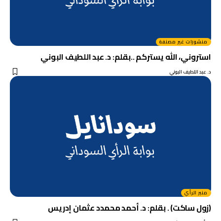
منشورات غير مصنفة
استروني، الله يستركم ..بقلم: د. عبد اللطيف البوني
د. عبد اللطيف البوني
منبر الرأي
(زول ساكت) . بقلم: د. أحمد محمدد عثمان إدريس