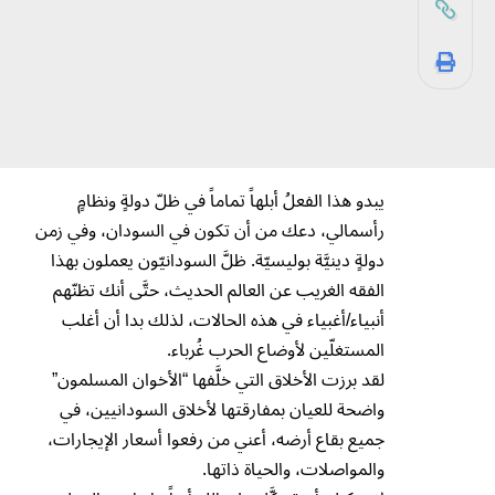
يبدو هذا الفعلُ أبلهاً تماماً في ظلّ دولةٍ ونظامٍ
رأسمالي، دعك من أن تكون في السودان، وفي زمن
دولةٍ دينيَّة بوليسيّة. ظلَّ السودانيّون يعملون بهذا
الفقه الغريب عن العالم الحديث، حتَّى أنك تظنّهم
أنبياء/أغبياء في هذه الحالات، لذلك بدا أن أغلب
المستغلّين لأوضاع الحرب غُرباء.
لقد برزت الأخلاق التي خلَّفها “الأخوان المسلمون”
واضحة للعيان بمفارقتها لأخلاق السودانيين، في
جميع بقاع أرضه، أعني من رفعوا أسعار الإيجارات،
والمواصلات، والحياة ذاتها.