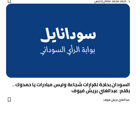
د . أحمد محمد عثمان إدريس
السودان بحاجة لقرارات شجاعة وليس مبادرات يا حمدوك ..
بقلم: عبدالغني بريش فيوف
عبدالغني بريش فيوف