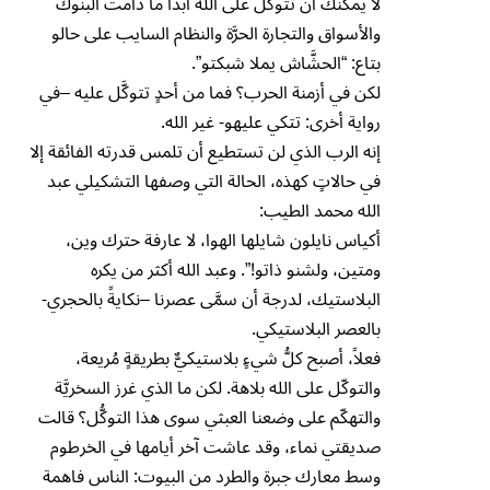
لا يمكنك أن تتوكَّل على الله أبداً ما دامت البنوك
والأسواق والتجارة الحرَّة والنظام السايب على حالو
بتاع: “الحشَّاش يملا شبكتو”.
لكن في أزمنة الحرب؟ فما من أحدٍ تتوكَّل عليه –في
رواية أخرى: تتكي عليهو- غير الله.
إنه الرب الذي لن تستطيع أن تلمس قدرته الفائقة إلا
في حالاتٍ كهذه، الحالة التي وصفها التشكيلي عبد
الله محمد الطيب:
أكياس نايلون شايلها الهوا، لا عارفة حترك وين،
ومتين، ولشنو ذاتو!”. وعبد الله أكثر من يكره
البلاستيك، لدرجة أن سمَّى عصرنا –نكايةً بالحجري-
بالعصر البلاستيكي.
فعلاً، أصبح كلُّ شيءٍ بلاستيكيٌّ بطريقةٍ مُريعة،
والتوكّل على الله بلاهة. لكن ما الذي غرز السخريَّة
والتهكّم على وضعنا العبثي سوى هذا التوكُّل؟ قالت
صديقتي نماء، وقد عاشت آخر أيامها في الخرطوم
وسط معارك جبرة والطرد من البيوت: الناس فاهمة