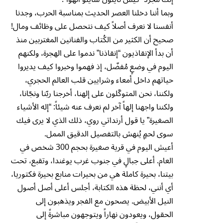
وبما أننا دخلنا العصر الحديث بمناسبة الحرب، وجدنا
أنفسنا لا نعرف أصلاً كيف نتحصل على وظائف ومال!
صحيح أن الكثير من الكُتاب والفنانين المغتربين منذ
أن بدأ الإنقاذيون “إنقاذنا” ندموا على الهجرة، ولكنهم
اليوم في وضعٍ مُفضّل، إذ فهموا وخبروا كيف يديروا
حياتهم داخل أمعاء وشرايين قلب العالم الحجري،
ولكننا، نحن المتوكّلون على إلهنا، أخرجنا ربّنا ونجّانا،
ولكننا واجهنا إلهاً آخر لم نعرف عنه شيئاً: “إله الأشياء
الصغيرة” يا قول أرنداتي روي، ذلك الذي لا يرى فيك
سوى لحمٍ يُنهش بالتفصيل الدقيق الممل.
أعيش اليوم في قرية صغيرة بحجم 300 شخص في
العام. أعلى جبالٍ في جنوب غرب يوغندا، وتقبع، تحت
بيتنا، بحيرة كاملة هي من بحيرات منابع بحيرة فكتوريا،
أي أنني، لحظة هذه الكتابة، أجلس أعلى أصل أصول
النيل الأبيض. يصحون مع الفجر ويذهبون إلى
الحقول، ويعودون نهاراً ويتوجهون مباشرةً إلى