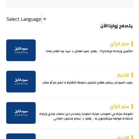
Select Language
▼
يتصفح زوارنا الآن
منبر الرأي
التأهيل وإعادة الإفتتاح؟؟ .. بقلم: عميد معاش د. سيد عبد القادر قنات
الأخبار
جنوب السودان يرفض مقترح تشكيل حكومة انتقالية لا تضم كير أو مشار
منبر الرأي
اشوفك بكرة في الموكب: مبارك الكوده يتساءل اين حكماء بلادي ويترك
لاحفاده موقفا سيتشرفون به .. بقلم: د. عصام محجوب الماحي
الأخبار