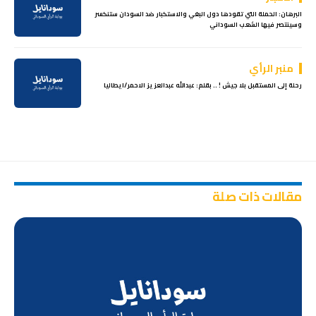
البرهان: الحملة التي تقودها دول البغي والاستكبار ضد السودان ستنكسر
وسينتصر فيها الشعب السوداني
منبر الرأي
رحلة إلى المستقبل بلا جيش ! .. بقلم: عبدالله عبدالعزيز الاحمر/ايطاليا
مقالات ذات صلة