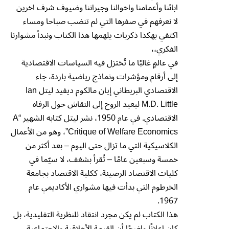
ابائنا وأعمامنا واخوالنا وجيراننا وضيوف شرف اخرين
لا نعرفهم في صفرها التي لم تنضب صباحا ومساء
اكتفي بهكذا ذكريات يلهمها هذا الكتاب ونبدأ مشوارنا
الفكري،،
في عالمٍ غالبًا ما تُختزل فيه السياسات الاقتصادية
إلى أرقام ومؤشرات ونماذج رياضية باردة، جاء
الاقتصادي البريطاني إيان مالكوم ديفيد ليتل Ian
M.D. Little ليعيد الروح إلى النقاش حول الرفاه
الاقتصادي. في عام 1950، نشر ليتل كتابه الشهير “A
Critique of Welfare Economics”، وهو من الأعمال
الكلاسيكية التي ما تزال حتى اليوم – بعد أكثر من
خمسة وسبعين عامًا – تُقرأ بشغف، لا سيّما في
كليات الاقتصاد الرصينة، ككلية الاقتصاد بجامعة
الخرطوم التي بدأت فيها مشواري الأكاديمي عام
1967.
هذا الكتاب لم يكن مجرد انتقاد للنظرية التقليدية، بل
كان إعلانًا واضحًا أن القيمة الأخلاقية والاجتماعية