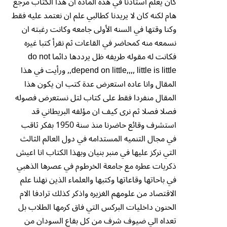
كان يعلم استاذنا في هذه الماده أن هذا الكتاب مرجع
هام لكنه كان لا يريدنا كطالبي علم ان نعتمد عليه فقط
وكنا وقتها في السنه الأولى جامعه وكانت رغبته ان
نسمعه منه كمحاضر في القاعات ثم نقرأ كتبا غيره
فكانت له مقوله طريفه ظل يرددها دائما do not
depend on little,,,, little is little,, ورأيت في هذا
المقال وانا عاده استعرض عدة كتب ان يكون هذا
المقال منفردا فقط على كتاب لتل نستعرض فصوله
فصلا فصلا ثم نرى كيف ان مؤلفه البريطاني قد
استشرف وقائع حاضرنا منذ سنة 1950 بفكر ثاقب
في مجال التنميه المستدامه في دول العالم الثالث
التي نركز عليها في منبر بنيان وبهذا الكتاب انا اعيش
ذكريات عطره مع جامعة الخرطوم في عصرها الذهبي
في باحاتها وقاعاتها وكتبها والعلماء الذين نهلنا علم
الاقتصاد من علومهم الغزيره واذكر كذلك ترادفا الام
الحنون داخليات البركس التي فاق كرمها الطلاب بل
تعداه الي ضيوف شرف من كل بقاع السودان من