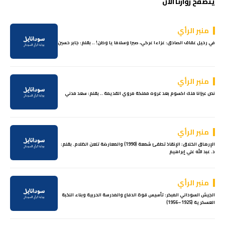
يتصفح زوارنا الآن
منبر الرأي
في رحيل عفاف الصادق: عزاءا عركي، صبرا وسلاما يا وطن! .. بقلم: جابر حسين
منبر الرأي
نص عيزانا ملك اكسوم بعد غروه مملكة مروي القديمة .. بقلم: سعد مدني
منبر الرأي
الإرهاق الخلاق: الإنقاذ تطفئ شمعة (1990) والمعارضة تلعن الظلام. بقلم:
د. عبد الله علي إبراهيم
منبر الرأي
الجيش السوداني المبكر: تأسيس قوة الدفاع والمدرسة الحربية وبناء النخبة
العسكرية (1925–1956)