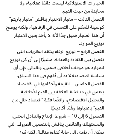
الخيارات الاستهلاكية ليست دائمًا عقلانية، ولا
محايدة من حيث القيم.
الفصل الثالث – معيار الاختيار يناقش “معيار باريتو”
كوسيلة للحكم على التحسن في الرفاهية، ولكنه يوضح
أن هذا المعيار ضيق جدًا لأنه لا يأخذ بعين الاعتبار
توزيع الموارد.
الفصل الرابع – توزيع الرفاه ينتقد النظريات التي
تفصل بين الكفاءة والعدالة، مشيرًا إلى أن كل توزيع
للموارد هو موقف أخلاقي ضمني، وبالتالي فإن أي
سياسة اقتصادية لا بد أن تُفهم في هذا السياق.
الفصل الخامس – القيمة وأحكامها في الاقتصاد
يتعمق في مناقشة العلاقة بين القيم الأخلاقية
والتحليل الاقتصادي، رافضًا فكرة “اقتصاد خالٍ من
القيم” باعتبارها وهْمًا أكاديميًا.
الفصول 6 إلى 10 – شروط الإنتاج والتبادل المثلى،
والمستهلك والفائض يناقش بالتفصيل الظروف التي
يمكن أن تؤدي إلى حالة كفاءة مثالية، لكنه يُبرز