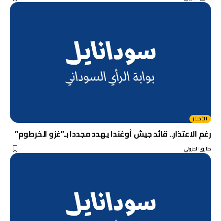
الأخبار
رغم الاعتذار.. قائد جيش أوغندا يهدد مجددا بـ”غزو الخرطوم”
طارق الجزولي