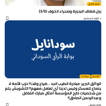
منبر الرأي
بين ضفاف البحيرة وصحراء الخوف (3/3)
د. الوليد آدم مادبو
الأخبار
حوارات
الواثق البرير: مبادرة الطيب الجد …ضياع وقت!! حزب الأمة لا
ينصاع للعسكر وليس لدينا أي تعامل معهم!! التشويش يتم
من شخصيات خارج المؤسسة أمثال مبارك الفاضل
وعبدالرحمن الصادق!!
طارق الجزولي