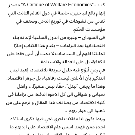
كتاب “A Critique of Welfare Economics” مصدر
إلهام بالغ للباحثين، خاصة في دول العالم الثالث التي
تعاني من تشوهات في توزيع الدخل وضعف في
مؤسسات الحكم.
في السودان – وغيره من الدول الساعية لإعادة بناء
اقتصاداتها بعد النزاعات – يقدم هذا الكتاب إطارًا
تحليليًا لفهم أن السياسات لا يجب أن تُبنى فقط على
الكفاءة، بل على العدالة والاستدامة.
في زمنٍ تُرَوَّج فيه حلول سريعة للاقتصاد، يُعيد ليتل
التذكير بأن الأخلاق ليست رفاهية، بل جوهر الاقتصاد.
وهذا ما يجعل “ليتل”، حقًا، ليس صغيرًا.،، وانقل
تحياتي واشواقي الي كل الاخوه الدفعه من تزاملنا في
كلية الاقتصاد من يصادف هذا المقال واترحم على من
ذهبوا الي جوار ربهم ،،
وربما يكون لنا مقالات اخري نحي فيها ذكرى اساتذه
اجلاء ممن فهمنا اسس علم الاقتصاد على ايديهم ما
تركوه من كتب في علم الاقتصاد نتداولها في منبر