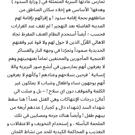
تمارس عادتها السريه المتمثله في ( وزارة السدود )
وهدفها’ الأساسي هو إخلاء سكان المناطق من
مناطقهم بحجة إقامه سدود ! و إقرائهم بإقامة لهم
المدينه الفاضله بعد التهجير ! لم تقف عند القرارات
فحسب ؛ أيضآ أستخدم النظام العنف المفرط تجاه
الاهالي العُزّل الذين لا حول لهم ولا قوة غير وقفتهم
الحديدية صمودآ وتجرّدا في وجهه النار والعساكر
الامنجية المأجورين والمحتفين تمامآ بعنهجيتهم وهم
لا يعرفون أنهم يمارسون في أبشع صور البربريه واللا
إنسانية ‘ فرحين بسلاحهم وعتادهم ! وكأنهم لا يعرفون
أنهم يوجهون نساء واطفال وشباب لا يملكون غير
الكلمة والموقف دون اي سلاح ! – بل و صلت الي
أعالئ درجات الإنتهاكات وهي القتل عمدآ ! هنا سقط
شهداء السد (شهداء دال و كجبار ) عددهم أربعه من
بينهم طفل ! وأيضآ هناك جرحه ومصابين في تلك
الملحمة البأسله ، و إستخدام التخويف و الاعتقالات و
التعذيب و المحاكمة الكيديه للحد من نشاط اللجان