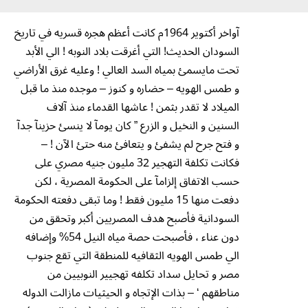
آواخر أكتوير 1964م كانت أعظم هجره قسريه في تاريخ
السودان الحديث! التي أغرقت بلاد النوبه ! الي الأبد
تحت مايسمئ بمياه السد العالي ! وعليه غرق الأراضي
و طمس الهويه – حضاره و كنوز – موجده منذ ما قبل
الميلاد لا تقدر بثمن ! عاشها القدماء منذ آلاف
السنين و النخيل و الزرع ” كان يومآ لا ينسئ حزينآ جدآ
و فتح جرح لم يشفئ و يتعافئ منه حتئ الآن ! –
فكانت تكلفة التهجير 32 مليون جنيه مصري على
حسب الاتفاق إلزامآ على الحكومة المصرية ، لكن
دفعت منها 15 مليون فقط ! وما تبقى دفعته الحكومة
السودانية فأصبح هدف المصريين أكبر وتحقق من
دون عناء ، فأصبحت حصة مياه النيل 54% وإضافه
الي طمس الهويه الثقافيه للمنطقة التي تقع جنوب
مصر و تحايل سداد تكلفه تهجيير النوبيين من
مناطقهم ‘ – بذات اﻹتجاه و الحيثيات مازالت الدوله