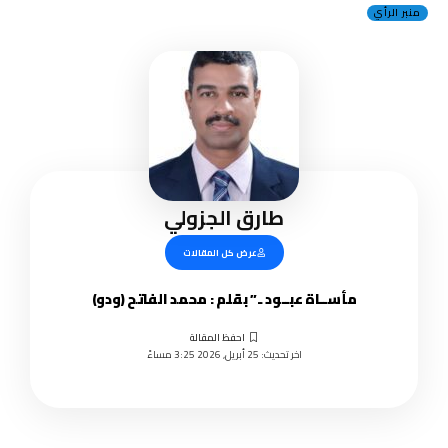
منبر الرأي
طارق الجزولي
عرض كل المقالات
مأســاة عبــود ..” بقلم : محمد الفاتح (ودو)
اخر تحديث: 25 أبريل, 2026 3:25 مساءً