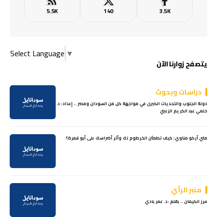
5.5K
140
3.5K
Select Language
▼
يتصفح زوارنا الآن
دراسات وبحوث
دولة الجنوب والتحديات الكبرى في مواجهة كل من السودان ومصر .. إعداد: د.
حلمي عبد الكريم الزعبي
مني أركو مناوي: كيف تطمئن الخرطوم لك وأثر أضراسك على أبو قمرة؟
منبر الرأي
فرز الكيمان .. بقلم :د. عمر بادي