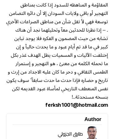
المقاؤمة و المناهظه للسدود إذا كانت بمناطق
التهجير أو باقي ولايات السودان إلا أن دائره التضامن
توسعة فهي ﻷ تقل شأن من مناطق الصراعات الأخري
. – إذا نظرنا للحدثين معآ وتحليلهما نجد أن هناك
تشابه من حيث المضمون و الفكره فلا يوجد تباين
كبير في ما قد تم أيام عبود و ما يحدث حاليآ و إن
إختلفت الآليات و المسميات يظل الهدف غذر بكل
ما تحمله الكلمه من معنئ ، هو التهجير و إستمرار
الطمس الثقافي و دحر ما كان عليه الاجداد من إرث و
تاريخ و حضاره فإذا حدث ما حدث سابقآ’ سوف يكون
نفس المنعطف التاريخي لمأساة عبود القديمه لكن
بنسخه مستحدثة..!
ferksh1001@hotmail.com
Author
طارق الجزولي