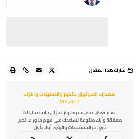
شارك هذا المقال
مصدرُك الموثوق للأخبار والتحليلات والآراء
الدقيقة!
نقدّم تغطية دقيقة ومتوازنة، إلى جانب تحليلات
معمّقة وآراء متنوعة تساعدك على فهم ما وراء الخبر.
تابع آخر المستجدات والرؤى أولًا بأول.