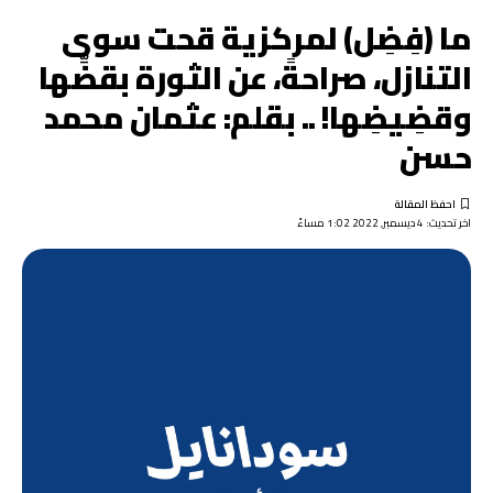
ما (فِضِل) لمركزية قحت سوى
التنازل، صراحةً، عن الثورة بقضِّها
وقضِيضِها! .. بقلم: عثمان محمد
حسن
اخر تحديث: 4 ديسمبر, 2022 1:02 مساءً