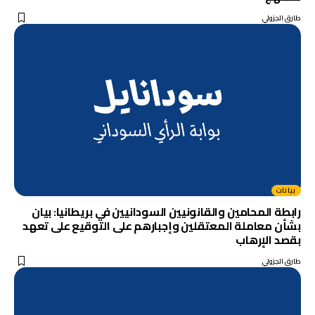
طارق الجزولي
بيانات
رابطة المحامين والقانونيين السودانيين في بريطانيا: بيان
بشأن معاملة المعتقلين وإجبارهم على التوقيع على تعهد
بقصد الإرهاب
طارق الجزولي