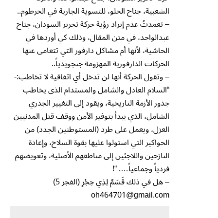
الشعبية، جناح الحلو، للتسوية الجارية في الخرطوم..
– تعمدتُ عدم إيراد رؤية حركة تحرير السودان، جناح
عبدالواحد، في متن المقال، وذلك كي أوردها في
الحاشية، لأنها أم مشاكل دارفور التي تتعامى عنها
الحركات الدارفورية المهزومة جنجويدياً..
– وتقول الحركة أنها لن تدخل أي اتفاقية لا تخاطب:-
“السلام العادل والشامل والمستدام الذى يخاطب
جذور الأزمة التاريخية، ويقود إلى التغيير الجذري
الشامل، الذي يبدأ بتوفير الأمن ووقف قتل المدنيين
العزل، ويعمل على طرد (المستوطنين الجدد) من
الحواكير التي استولوا عليها بقوة السلاح، وإعادة
النازحين واللاجئين إلى مناطقهم الأصلية، وتعويضهم
فردياً وجماعياً…. “!
– هل في ذلك قَسَمٌ لِذِي حِجْرِ (الفجر 5)
oh464701@gmail.com