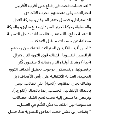
* لقد فشلت قحت في إقناع حتى أقرب الأقربين
للجنرالات، وفي مقدمتهم الحزب الاتحادي
الديمقراطي، فصيل جعفر الميرغني، وحركة العدل
والمساواة وحركة تحرير السودان جناح مناوي، والحركة
الشعبية جناح مالك عقار.. فالحسابات داخل التسوية
مختلفة عن حسابات ما قبل الانقلاب..
* ليس أقرب الأقربين للجنرالات الانقلابيين وحدهم
الرافضين للتسوية، فهناك قوى الثورة التي لاتزال
(حية!) وهناك أولياء الدم وهناك لا منتمون گُثر
يرفضونها، ويتمسكون بوجوب تحقيق أهداف الثورة
المجيدة، العدالة الانتقالية على رأس الأهداف؛ بل
وهناك لجان المقاومة (الحية) التي تطالب، ليس
بالعدالة الإنتقالية، فحسب، إنما بالعدالة (الثورية)،
وترفض ما تسعى إليه قحت لمنح القتَلة حصانات
مدسوسة بين الكلمات دسَّ السُّم في العسل..
* يضاف إلى فشل قحت الماحق للتسوية هنا، فشل