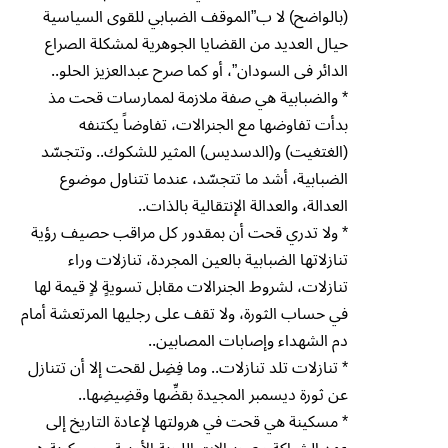
(بالواضح) لا ب”الموقف الضبابي للقوى السياسية
حيال العديد من القضايا الجوهرية لمشكلة الصراع
الدائر فى السودان”، أو كما صرح عبدالعزيز الحلو..
* والضبابية هي صفة ملازمة لممارسات قحت مذ
بدأت تفاوضها مع الجنرالات، تفاوضاً يكتنفه
(الغتغيت) و(الدسديس) المثير للشكوك.. وتتجسّد
الضبابية، أشد ما تتجسّد، عندما تتناول موضوع
العدالة، والعدالة الإنتقالية بالذات..
* ولا تدري قحت أن بمقدور كل مراقب حصيف رؤية
تنازلاتها الضبابية بالعين المجردة، تنازلات وراء
تنازلات، لشروط الجنرالات مقابل تسويةٍ لاٍ قيمة لها
في حساب الثورة، ولا تقف على رجليها المرتعشة أمام
دم الشهداء وإصابات المصابين..
* تنازلات تلد تنازلات.. وما فِضِل لقحت إلا أن تتنازل
عن ثورة ديسمبر المجيدة بقضِّها وقضِيضِها..
* مسكينة هي قحت في هرولتها لإعادة التاريخ إلى