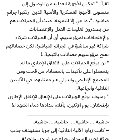
تقرأ:- ” تمكين الأجهزة العدلية من الوصول إلى
منسوبي الأجهزة العسكرية والأمنية الذين ارتكبوا جرائم
مباشرة.. “، ما هي إلا للتمويه، حيث أن الجنرالات هم
من يصدرون تعليمات القتل والإغتصابات
والإختطافات لمرؤوسيهم، أي أن الجنرالات شركاء
شراكة غير مباشرة في الجرائم المباشرة، لكن حصاناتهم
تمنح مرؤوسيهم حصانات بالتبعية..!
* لن يوقِّع الجنرالات على الاتفاق الإطاري ما لم
يتحصلوا على تأكيدات بالحصانة، من قحت ومن
المجتمع الإقليمي والدولي عبر ممثليهما في الآليتين
الثلاثية والرباعية..
* وسوف يوقِّع الچنرالات على الإتفاق الإتفاق الإطاري
بإطمئنان، يوم الإثنين، بأقلام مِدادها دماء الشهداء!
_____________________________
حاشية…. حاشية…. حاشية…. حاشية..
– كانت زيارة الآلية الثلاثية إلى جوبا تستهدف جذب
حركة تحرير السودان، جناح عبدالواحد، والحركة