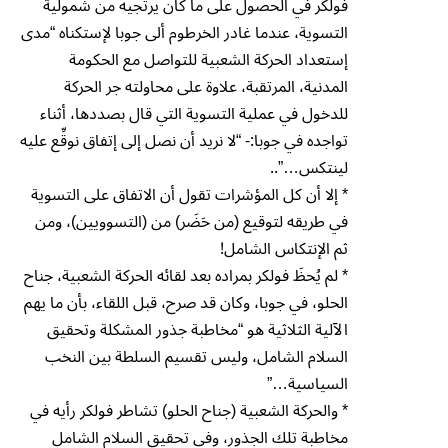
فولكر في الحصول على ما كان يرتجيه من شمولية
التسوية، عندما غادر الخرطوم ألى جوبا لإستكناه “مدى
إستعداد الحركة الشعبية للتواصل مع الحكومة
المدنية، المرتقبة، علاوة على محاولته جر الحركة
للدخول في عملية التسوية التي قال بصددها، أثناء
تواجده في جوبا:- “لا نريد أن نصل إلى إتفاق نوقِّع عليه
لينتكس…”..
* إلا أن كل المؤشرات تقول أن الاتفاق على التسوية
في طريقه لتوقيع (من حَضَر) من (التسوويين)، ومن
ثم الإنتكاس الشامل!
* لم يُحظَ فولكر بمراده بعد لقائه الحركة الشعبية، جناح
الحلو، في جوبا، وكان قد صرح، قبل اللقاء، بأن ما يهم
الآلية الثلاثية هو “مخاطبة جذور المشكلة وتحقيق
السلام الشامل، وليس تقسيم السلطة بين النخب
السياسية…”
* والحركة الشعبية (جناح الحلو) تشاطر فولكر رأيه في
مخاطبة تلك الجذور، وفي تحقيق السلام الشامل