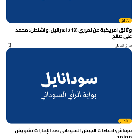
وثائق
وثائق امريكية عن نميري (19): اسرائيل: واشنطن: محمد
علي صالح
طارق الجزولي
الأخبار
قرقاش: ادعاءات الجيش السوداني ضد الإمارات تشويش
ممنهج