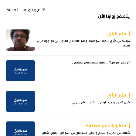
Select Language
▼
يتصفح زوارنا الآن
منبر الرأي
قراءة في مأزق النخبة السودانية- وهم “الاعتدال العاجز” في مواجهة خراب
الحرب
“برهان العريان!” .. بقلم: محمد حسن مصطفى
منبر الرأي
شيل قندور وجيب طرطور .. بقلم: عصام جزولي
منشورات غير مصنفة
تأملات في الحرب والسلام والتغيير السياسي في السودان .. بقلم: عثمان