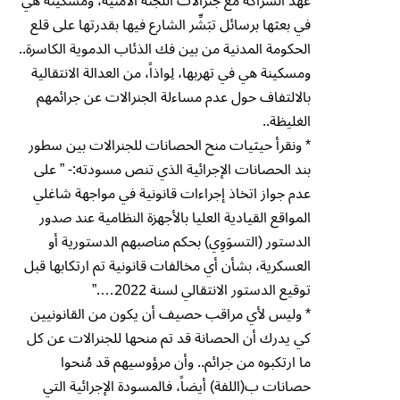
عهد الشراكة مع جنرالات اللجنة الأمنية، ومسكينة هي
في بعثها برسائل تبَشِّر الشارع فيها بقدرتها على قلع
الحكومة المدنية من بين فك الذئاب الدموية الكاسرة..
ومسكينة هي في تهربها، لِواذاً، من العدالة الانتقالية
بالالتفاف حول عدم مساءلة الجنرالات عن جرائمهم
الغليظة..
* ونقرأ حيثيات منح الحصانات للجنرالات بين سطور
بند الحصانات الإجرائية الذي تنص مسودته:- ” على
عدم جواز اتخاذ إجراءات قانونية في مواجهة شاغلي
المواقع القيادية العليا بالأجهزة النظامية عند صدور
الدستور (التسوَوِي) بحكم مناصبهم الدستورية أو
العسكرية، بشأن أي مخالفات قانونية تم ارتكابها قبل
توقيع الدستور الانتقالي لسنة 2022….”
* وليس لأي مراقب حصيف أن يكون من القانونيين
كي يدرك أن الحصانة قد تم منحها للجنرالات عن كل
ما ارتكبوه من جرائم.. وأن مرؤوسيهم قد مُنحوا
حصانات ب(اللفة) أيضاً، فالمسودة الإجرائية التي