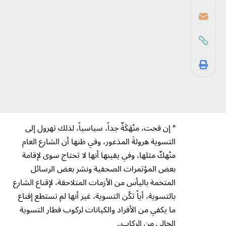
* إن قحت، منْهَكَةٌ جداً، سياسياً، لذلك تهرول إلى
التسوية هرولةَ المذعور، وفي ظنها أن الشارع العام
منْهكٌ مثلها، وفي يقينها أنها لا تحتاج سوى لإقامة
بعض المؤتمرات الصحفية ونشر بعض الرسائل
المتخمة باليأس من الأزمات المتلاحقة، لإقناع الشارع
بالتسوية، أياً تكُن التسوية، غير أنها لم تستطع إقناع
ما يكفي من الأفراد والكيانات لركوب قطار التسوية
الخالي من الركاب..