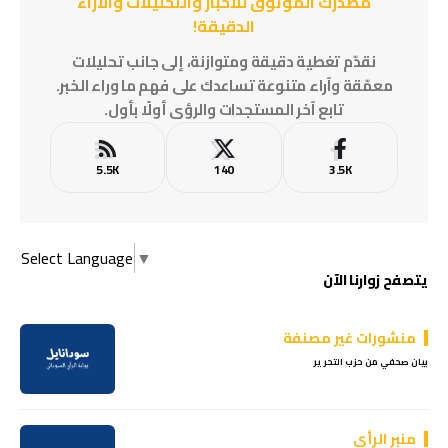
مصدرُك الموثوق للأخبار والتحليلات والآراء
الدقيقة!
نقدّم تغطية دقيقة ومتوازنة، إلى جانب تحليلات
معمّقة وآراء متنوعة تساعدك على فهم ما وراء الخبر.
تابع آخر المستجدات والرؤى أولًا بأول.
5.5K
140
3.5K
Select Language
▼
يتصفح زوارنا الآن
منشورات غير مصنفة
بيان صحفي من حزب التحرير
منبر الرأي