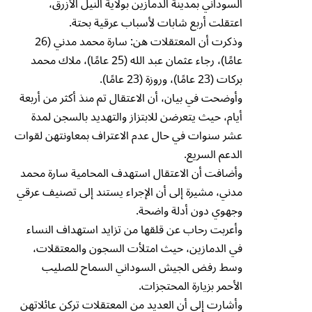
السوداني بمدينة الدمازين بولاية النيل الأزرق،
اعتقلت أربع شابات لأسباب عرقية بحتة.
وذكرت أن المعتقلات هن: سارة محمد مدني (26
عامًا)، رجاء عثمان عبد الله (25 عامًا)، ملاك محمد
بركات (23 عامًا)، وروزة (23 عامًا).
وأوضحت في بيان، أن الاعتقال تم منذ أكثر من أربعة
أيام، حيث يتعرضن للابتزاز والتهديد بالسجن لمدة
عشر سنوات في حال عدم الاعتراف بمعاونتهن لقوات
الدعم السريع.
وأضافت أن الاعتقال استهدف المحامية سارة محمد
مدني، مشيرة إلى أن الإجراء يستند إلى تصنيف عرقي
وجهوي دون أدلة واضحة.
وأعربت رحاب عن قلقها من تزايد استهداف النساء
في الدمازين، حيث امتلأت السجون والمعتقلات،
وسط رفض الجيش السوداني السماح للصليب
الأحمر بزيارة المحتجزات.
وأشارت إلى أن العديد من المعتقلات تركن عائلاتهن