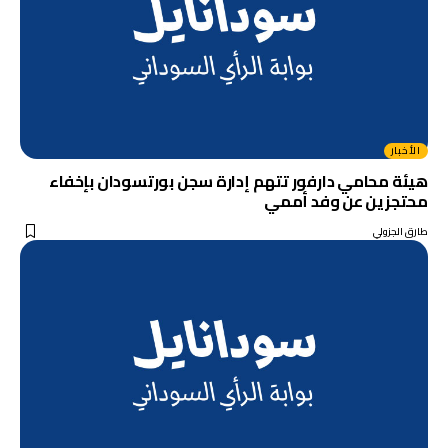
الأخبار
هيئة محامي دارفور تتهم إدارة سجن بورتسودان بإخفاء
محتجزين عن وفد أممي
طارق الجزولي