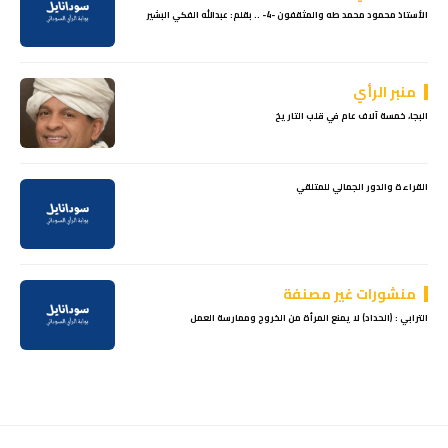
الأستاذ محمود محمد طه والمثقفون -4- .. بقلم: عبدالله الفكي البشير
منبر الرأي
البجا، خمسة آلاف عام في قلب التاريخ
القراءة والدور الجمالي للمتلقي
منشورات غير مصنفة
الترابي : (الحداد) لا يمنع المرأة من الخروج وممارسة العمل