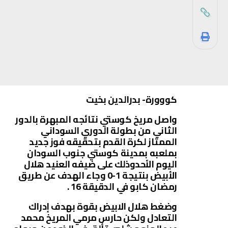
كووورة- بدرالدين بخيت
واصل مريخ كوستي نتائجه المبهرة بالدور
الثاني من بطولة الدوري السوداني
الممتاز لكرة القدم بتحقيقه فوز جديد
بملعبه بمدينة كوستي جنوب السودان
اليوم الأحدوذلك على ضيفه العنيد هلال
الأبيض بنتيجة 1-0 وجاء الهدف عن طريق
رمضان كابو في الدقيقة 16 .
وضغط هلال الابيض بقوة بهدف إدراك
التعادل ولكن حارس مرمي المريخ محمد