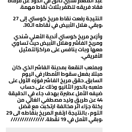
عبد المنعم شلبي تألق في الذود عن مرماه
فقاد فريقه للظفر بثلاث نقاط مهمة.
النتيجة رفعت نقاط مريخ كوستي إلى 27
،وبقي هلال الأبيض في نقاطه الـ30.
وأزعج مريخ كوستي أندية الأهلي شندي
ومريخ الفاشر وهلال الأبيض حيث تساوي
معها وبات ينافس على مراكزالتمثيل
الأفريقي.
وبملعب النقعة بمدينة الفاشر الذي كان
مبتلا بفعل سقوط الأمطار في اليوم
السابق, حقق مريخ الفاشر فوزه الأول على
ملعبه بالدور الثانيو وذلك على حساب
ضيفه الأمل عطبرة بهدف جاء في الدقيقة
44 عن طريق وليد مصطفي الغالي من
ركلة جزاء اثر مخالفة ارتكبت مع فضل
التوم ، بالنتيجة ارتفع المريخ بنقاطه الى 29
،وبقي الأمل في 19 نقطة. ///////////////