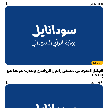
طارق الجزولي
الرياضة
الهلال السوداني يتخطى رايون الرواندي ويضرب موعدًا مع
إنييمبا
طارق الجزولي