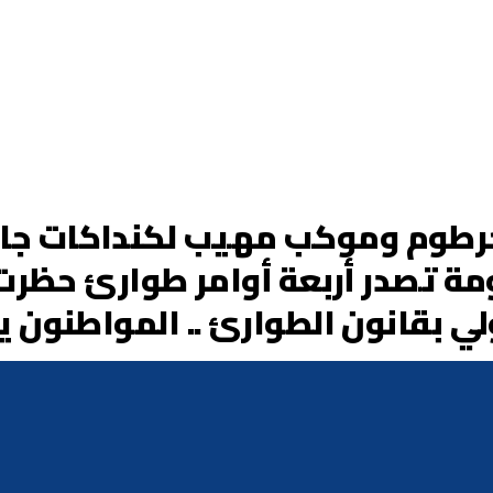
وم وموكب مهيب لكنداكات جامعة
ومة تصدر أربعة أوامر طوارئ حظرت
ولي بقانون الطوارئ .. المواطنون 