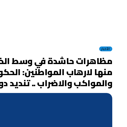
الأخبار
مظاهرات حاشدة في وسط الخرط
منها لارهاب المواطنين: الحك
والمواكب والاضراب .. تنديد د