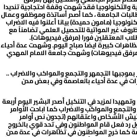
ية والتكنولوجيا فقد شهدت وقفة احتجاجية تنديدا
البات الجامعة ، كما أصدر أساتذة وموظفو وعمال
نولوجيا (مامون حميدة) بيانا أعلنوا فيه الاضراب
ظروف غير المواتية للتحصيل العلمي تضامناً مع
طلاب المعتقلين فورا (مرفق فيديوهات).
اهرات كبيرة ايضا صباح اليوم. وشهدت عدة أحياء
(مرفق فيديوهات) وشهدت جامعة الامام المهدي
 بموجبها التجمهر والتجمع والمواكب والاضراب ..
رات في عدة أحياء بالعاصمة وفي بعض مدن
تمهيدا لمزيد في التنكيل أصدر البشير اليوم أربعة
والتجمع والمواكب والاضراب كما اباحت الأوامر
تيش الأشخاص واعتقالهم (تجدون نص أوامر
ول رد فعل قام المواطنون وفي تحد قوي بالخروج
ة كما خرج المواطنون في تظاهرات في عدة مدن