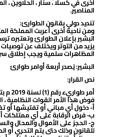
أخرى في كسلا ، سنار ، الحلاوين ، ال
المناصير.
تنديد دولي بقانون الطوارئ:
ومن ناحية أخرى أعربت المملكة ال
البشير بإعلان الطوارئ وتعتبره ترس
يزيد من التوتر ويختلف عن توصيات ا
المظاهرات سلمية ويجب إطلاق سراح
البشير: يُصدر أربعة أوامر طوارئ
نص القرار:
أمر طواريء رقم (1) لسنة 2019 م بتفويض سلطات ومنح حصانات :
فوض هذا الأمر القوات النظامية ، ال
أ- دخول أي مباني أو تفتيشها أو 
ب- فرض الرقابة على أي ممتلكات أ
ج- الحجز على الأموال والمحال والس
للقانون وذلك حتى يتم التحري أو ال