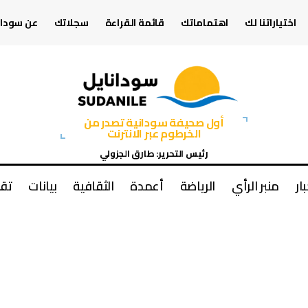
اختياراتنا لك
اهتماماتك
قائمة القراءة
سجلاتك
عن سودان
أول صحيفة سودانية تصدر من
الخرطوم عبر الانترنت
رئيس التحرير: طارق الجزولي
بار
منبر الرأي
الرياضة
أعمدة
الثقافية
بيانات
تقا