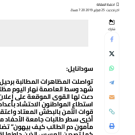
اخر تحديث: 25 فبراير, 2019 7:20 مساءً
شارك
سودانايل:
تواصلت المظاهرات المطالبة برحيل ا
شهد وسط العاصمة نهار اليوم مظا
دعت لها القوى الموقعة على إعلان ا
استطاع المواطنون الاحتشاد بأعدا
قوات الأمن بالبطش المعتاد واعتق
أخرى سطر طالبات جامعة الأحفاد م
مأمون دم الطالب كيف بيهون” تضامنا
كما تصدين للعسس الذين حاولوا اق