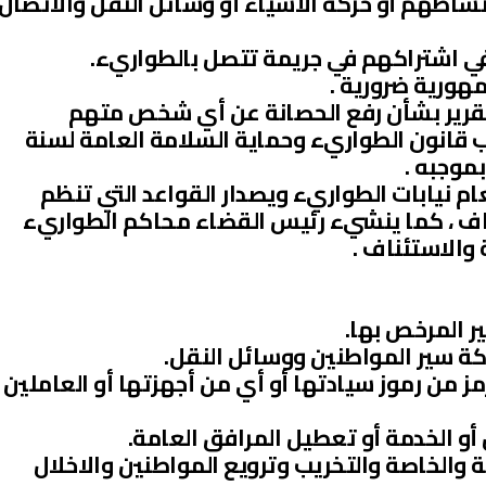
نشاطهم أو حركة الأشياء أو وسائل النقل والاتصال
في اشتراكهم في جريمة تتصل بالطواريء.
هورية ضرورية .
لتقرير بشأن رفع الحصانة عن أي شخص متهم
 قانون الطواريء وحماية السلامة العامة لسنة
ام نيابات الطواريء ويصدار القواعد التي تنظم
ناف ، كما ينشيء رئيس القضاء محاكم الطواريء
والاستئناف .
ر المرخص بها.
ة سير المواطنين ووسائل النقل.
مز من رموز سيادتها أو أي من أجهزتها أو العاملين
أو الخدمة أو تعطيل المرافق العامة.
 والخاصة والتخريب وترويع المواطنين والاخلال