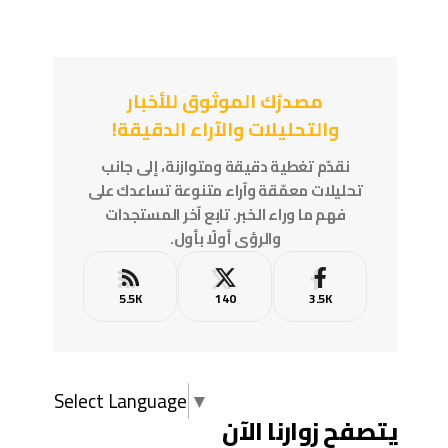
مصدرُك الموثوق للأخبار
والتحليلات والآراء الدقيقة!
نقدّم تغطية دقيقة ومتوازنة، إلى جانب
تحليلات معمّقة وآراء متنوعة تساعدك على
فهم ما وراء الخبر. تابع آخر المستجدات
والرؤى أولًا بأول.
5.5K
140
3.5K
Select Language
▼
يتصفح زوارنا الآن