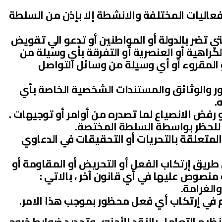
فعاليات المختلفة والانشطة إلا بإذن من السلطة
التي تضر بالدولة أو المواطنين أو تدعو الي تقويض
لكراهية أو العنصرية أو التفرقة بأي وسيلة من
 المقروء أو أي وسيلة من وسائل التواصل
ور والوثائق والمستندات الشخصية الخاصة بأي
.
فض الانصياع لما تصدره من أوامر أو توجيهات .
 للحظر بواسطة السلطة المختصة.
لمتعلقة بالتحريات أو التحقيقات في الدعاوي
طريق إرتكاب الفعل أو التحريض أو المقاومة أو
منصوص عليها في أي قانون آخر ، بالاتي :
الغرامة.
م في إرتكاب أي فعل محظور بموجب هذا الامر.
ريء رقم (3) لسنة 2019 م بتنظيم التعامل بالنقد الأجنبي وتحديد ضوابط خروج