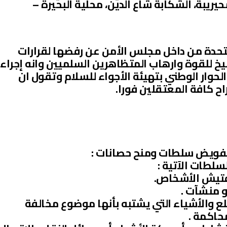
محيريبة، الشكابة شاع الدين، محلية البحيرة –
متحدة من داخل مجلس الأمن عن رفضها لقرارات
يخ للقوة وارهاب المتظاهرين السلميين وانه إجراء
لحوار الوطني بتهيئة الأجواء للسلام وتقول ان
 كافة المعتقلين فورا.
سلطات الآتية :
تفتيش الأشخاص.
و منشآت .
لع والأشياء التي يشتبه بأنها موضوع مخالفة
محاكمة .