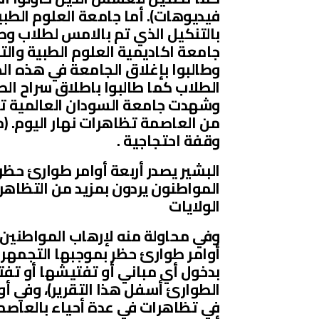
فيديوهات). أما جامعة العلوم الطب
بالتنكيل الذي تم بالامس لطلاب وط
جامعة اكاديمية العلوم الطبية والتك
وطالبوا بإغلاق الجامعة في هذه ال
الطلاب كما طالبوا باطلاق سراح ال
وشهدت جامعة السودان العالمية تظ
من العاصمة تظاهرات نهار اليوم. 
وقفة احتجاجية .
البشير يصدر أربعة أوامر طوارئ حظر
المواطنون يردون بمزيد من التظاه
الولايات
وفي محاولة منه لإرهاب المواطنين و
أوامر طوارئ حظر بموجبها التجمهر 
بدخول أي مباني أو تفتيشها أو تف
الطوارئ أسفل هذا التقرير)، وفي أ
في تظاهرات في عدة أحياء بالعاصم