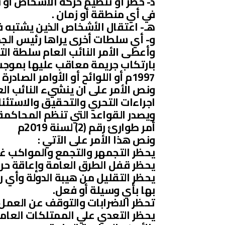
د- حظر أو تنظيم حركة الاشخاص أو 
في أي منطقة أو زمان .
هـ- اعتقال الأشخاص الذين يشتبه 
و- أي سلطات أخرى يراها رئيس الجم
وأعطى الأمر النائب العام سلطة ا
بارتكاب جريمة معاقب عليها بموجب
1997م أو اللوائح أو الأوامر الصادرة بموجبه .
ونص الأمر على ان ينشيء النائب الع
اجراءات التحري والتحقيق والاستئ
ويصدر القواعد التي تنظم المحاكمة 
أمر طوارئ رقم (2) لسنة 2019م
ونص هذا الأمر على الآتي :
يحظر التجمهر والتجمع والمواكب غي
يحظر قفل الطرق العامة وإعاقة حرك
يحظر التقليل من هيبة الدولة وأي ر
بها بأي وسيلة أو فعل.
تحظر الاضرابات والتوقف عن العمل 
يحظر التعدي علي الممتلكات العامة