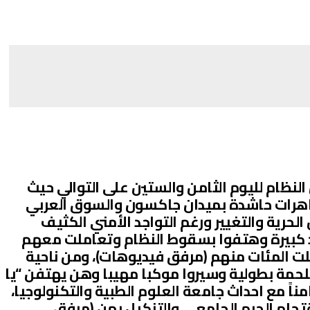
لنظام لليوم الثامن والستين على التوالي حيث
هرات حاشدة بميدان جاكسون والسوق العربي
لحرية والتغيير ورغم التواجد الأمني الكثيف
د كبيرة وهتفوا بسقوط النظام وتعاملت معهم
لت المئات منهم (مرفق فيديوهات)، ومن ناحية
لحمة بطولية وسيروا موكبا مهيبا وهن يهتفن “يا
ً مع احداث جامعة العلوم الطبية والتكنولوجيا،
تحام الحرم الجامعي والتنكيل بهن (مرفق