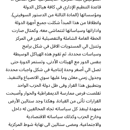
قاعدة التنظيم الإداري في كافة هياكل الدولة
ومؤسساتها (المادة الثالثة من الدستور السوفيتي).
وانطلاقا من هذا المبدأ شكلت جميع أجهزة الدولة
واداراتها وسياساتها لتتماشي معه. وكمثال صارت
الخطة العامة الشاملة والتفصيلية تقرر في المركز
وتتنزل الي المستويات الاقل في شكل برامج
وسياسات محددة، ثم تقوم هذه الهياكل الوسيطة
بنفس الدور مع الهيئات الأدنى، وتستمر الدورة حتى
تصل الي أصغر وحدة إنتاجية في شكل واجبات محددة
وجدول زمني معلن وما عليها سوي الانصياع والتنفيذ.
وبتطبيق هذا القرار وفى ظل دولة الحزب الواحد
تقلصت فرص ممارسة الديمقراطية والحوار وأصبحت
القرارات تأتى من القيادة. وهكذا وجد ستالين الأرض
ممهدة لينفذ كل سياساته تجاه المخالفين له داخل
وخارج الحزب وكذلك سياساته الاقتصادية
والاجتماعية. ومضى ستالين الى نهاية شوط المركزية