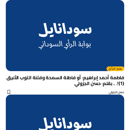
منبر الرأي
فاطمة أحمد إبراهيم: أو فاطنة السمحة وفتنة التوب الأنيق
{1}!. .. بقلم: حسن الجزولي
حسن الجزولي