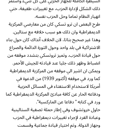
السيطرة الكاملة للجهاز الحزبي على كل شيء واستمر
ذلك الشكل لإدارة الحزب، مع تغييرات طفيفة، ختي
انهيار النظام تماما وحل الحزب نفسه.
طرح البعض ان ترو تسكي كان من معارضي المركزية
الديمقراطية وان ذلك هو سبب خلافه مع ستالين.
وهذا غير صحيح بتاتا، لان الخلاف آنذاك كان حول بناء
الاشتراكية في بلد واحد وحول الثورة الدائمة والصراع
حول قيادة الحزب. وتميز تروتسكي بتشدد موقفه من
انضباط وظهر ذلك جليا عند قيادته للجيش الأحمر.
ويمكن ان اشير الي موقفه من المركزية الديمقراطية
كما ورد في موقفه (أكتوبر 1939) من الدعوة في
أمريكا لاستخدام الاستفتاء في المسائل الحزبية
ودفاعه الحار عن كافة مبادئ المركزية الديمقراطية كما
ورد في كتابه ” دفاعا عن الماركسية”.
حاول خروتشوف وفي إطار حملة تصفية الستالينية
وعبادة الفرد لإجراء تغييرات ديمقراطية في الحزب
وجهاز الدولة. وتم اختيار قيادة جماعية وقسمت