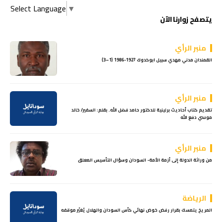
Select Language
▼
يتصفح زوارنا الآن
منبر الرأي
القمندان مدني مهدي سبيل ابوكدوك 1927-1986 (1–3)
منبر الرأي
تقديم كتاب أحاديث برلينية للدكتور حامد فضل الله. بقلم: السفير/ خالد
موسي دفع الله
منبر الرأي
من وراثة الدولة إلى أزمة الأمة- السودان وسؤال التأسيس المعلق
الرياضة
المريخ يتمسك بقرار رفض خوض نهائي كأس السودان والهلال يُغيّر موقفه