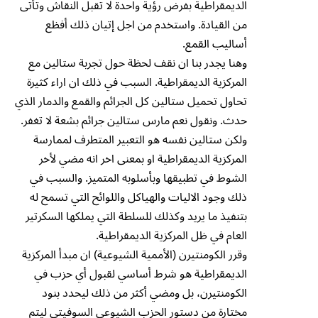
الديمقراطية بفرض رؤية واحدة لا تقبل النقاش وتأتى
من القيادة. واستخدم من اجل إتيان ذلك أفظع
أساليب القمع.
وهنا يجدر بنا ان نقف لحظة حول تجربة ستالين مع
المركزية الديمقراطية. السبب في ذلك ان اراء كثيرة
تحاول تحميل ستالين كل الجرائم والقمع والدمار الذي
حدث. ونقول نعم مارس ستالين جرائم بشعة لا تغفر.
ولكن ستالين نفسه هو التعبير المتطرف لممارسة
المركزية الديمقراطية او بمعنى اخر انه مضي لأخر
الشوط في تطبيقها وبأسلوبه المتميز. والسبب في
ذلك وجود الاليات والهياكل واللوائح التي تسمح له
بتنفيذ ما يريد وكذلك للسلطة التي يملكها السكرتير
العام في ظل المركزية الديمقراطية.
وقرر الكومنتيرن (الأممية الشيوعية) ان مبدأ المركزية
الديمقراطية هو شرط أساسي لقبول أي حزب في
الكومنتيرن، بل ومضي أكثر من ذلك ليحدد بنود
مختارة من دستور الحزب الشيوعي السوفيتي ليتم