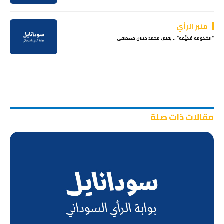
منبر الرأي
“الحُكومة مُكيَّفة” .. بقلم: محمد حسن مصطفى
مقالات ذات صلة