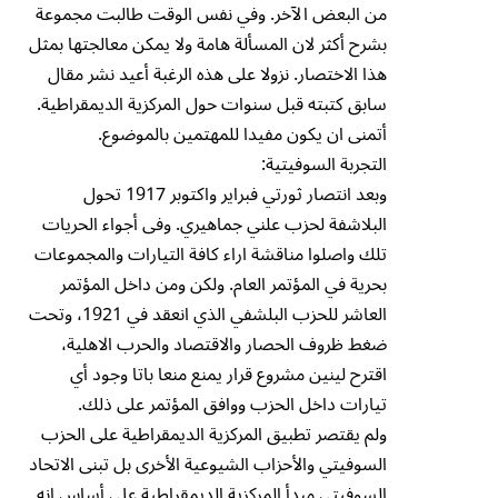
من البعض الآخر. وفي نفس الوقت طالبت مجموعة
بشرح أكثر لان المسألة هامة ولا يمكن معالجتها بمثل
هذا الاختصار. نزولا على هذه الرغبة أعيد نشر مقال
سابق كتبته قبل سنوات حول المركزية الديمقراطية.
أتمنى ان يكون مفيدا للمهتمين بالموضوع.
التجربة السوفيتية:
وبعد انتصار ثورتي فبراير واكتوبر 1917 تحول
البلاشفة لحزب علني جماهيري. وفى أجواء الحريات
تلك واصلوا مناقشة اراء كافة التيارات والمجموعات
بحرية في المؤتمر العام. ولكن ومن داخل المؤتمر
العاشر للحزب البلشفي الذي انعقد في 1921، وتحت
ضغط ظروف الحصار والاقتصاد والحرب الاهلية،
اقترح لينين مشروع قرار يمنع منعا باتا وجود أي
تيارات داخل الحزب ووافق المؤتمر على ذلك.
ولم يقتصر تطبيق المركزية الديمقراطية على الحزب
السوفيتي والأحزاب الشيوعية الأخرى بل تبنى الاتحاد
السوفيتي مبدأ المركزية الديمقراطية على أساس انه