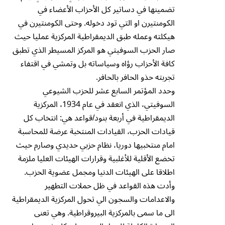
تضمينها في دساتير كل الأحزاب الأعضاء في
الكومنتيرن او التي تود دخوله. وحتى الكومنتيرن في
هيكلته وعمله طبق الديمقراطية المركزية عمليا حيث
صار الحزب السوفيتي هو المركز المسيطر الذي تطبق
كافة الأحزاب رؤاه وسياساته بل وتمشي في اقتفاء
تجربته حذو الحافر بالحافر.
وحدد المؤتمر السابع عشر للحزب الشيوعي
السوفيتي، الذي انعقد في عام 1934، المركزية
الديمقراطية في أربعة بنود/قواعد هي: انتخاب كل
قيادات الحزب، القيادات المنتخبة عرضة للمحاسبة
امام منتخبيها دوريا، نظام حزبي حديدي وصارم حيث
تخضع الأقلية للأغلبية وقرارات الهيئات العليا ملزمة
اطلاقا على الهيئات الدنيا ومجمل عضوية الحزب.
وأدت هذه القواعد في ظل حملات التطهير
والاعدامات والسجون الي تحول المركزية الديمقراطية
الى ما سمى بالمركزية البيروقراطية. وهي تعنى