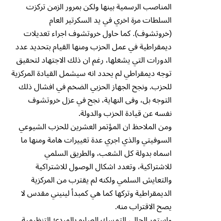
المناصب الرسمية بينها ولكن بمرور الزمن تركزت
السلطات مرة اخري في يد السكرتير العام
(خروتشوف). كما حاول خروتشوف اجراء تعديلات
ديمقراطية في عمل الحزب ومنها القيام بتحديد عدد
الدورات التي يشغلها، رغم ان ذلك الاجتهاد لتحقيق
توجه ديمقراطي لم يحدد انه سيشمل القيادة المركزية
للحزب. ونجح الجهاز الحزبي الضخم في افشال ذلك
التوجه بل، وفى النهاية، نجح في عزل خروتشوف
نفسه عن قيادة الحزب والدولة.
ومن الملاحظ ان المؤتمر العشرين للحزب الشيوعي
السوفيتي والذي اجري عدة تغييرات هامة ومنها ما
اسماه بدولة كل الشعب، والطريق السلمي
للاشتراكية، وتعدد اشكال الوصول للاشتراكية
والتعايش السلمي ولكنه لم يقترب من المركزية
الديمقراطية وتركها كما هي كمبدأ لينيني مقدس لا
يصح الاقتراب منه.
واستمر الحال، التمسك الصارم بالمبدئ التنظيمية