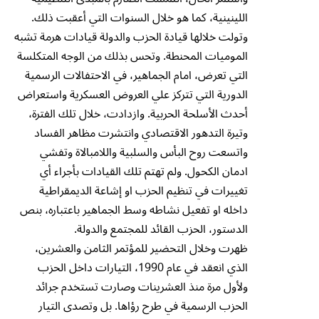
اللينينية، كما هو خلال السنوات التي أعقبت ذلك.
وتولت خلالها قيادة الحزب والدولة قيادات هرمة تشبه
الموميات المحنطة. وتحس بذلك من الوجه المتكلسة
التي تعرض، امام الجماهير، في الاحتفالات الرسمية
الدورية التي تتركز علي العروض العسكرية واستعراض
أحدث الأسلحة الحربية. وازدادت، خلال تلك الفترة،
وتيرة التدهور الاقتصادي وانتشرت مظاهر الفساد
واتسعت روح البأس والسلبية واللامبالاة وتفشي
ادمان الكحول. ولم تهتم تلك القيادات بأجراء أي
تغييرات في تنظيم الحزب او إشاعة الديمقراطية
داخله او تفعيل نشاطه وسط الجماهير باعتباره، بنص
الدستور، الحزب القائد للمجتمع والدولة.
ظهرت وخلال التحضير للمؤتمر الثامن والعشرين،
الذي انعقد في عام 1990، التيارات داخل الحزب
ولأول مرة منذ العشرينات وصارت تستخدم جرائد
الحزب الرسمية في طرح رؤاها. بل وتصدى التيار